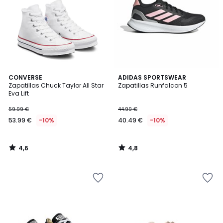
4,6
4,8
CONVERSE
ADIDAS SPORTSWEAR
/ 5
/ 5
Zapatillas Chuck Taylor All Star
Zapatillas Runfalcon 5
Eva Lift
59.99 €
44.99 €
53.99 €
-10%
40.49 €
-10%
4,6
4,8
/
/
5
5