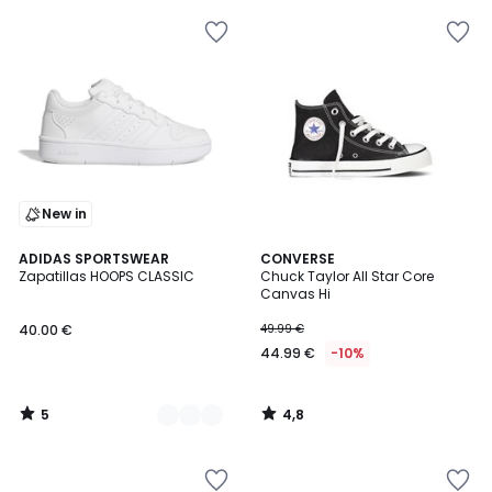
New in
5
4,8
2
ADIDAS SPORTSWEAR
CONVERSE
/
/ 5
Zapatillas HOOPS CLASSIC
Chuck Taylor All Star Core
Colores
5
Canvas Hi
40.00 €
49.99 €
44.99 €
-10%
5
4,8
/
/
5
5