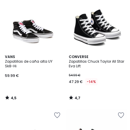
4,5
4,7
VANS
CONVERSE
/ 5
/ 5
Zapatillas de caña alta UY
Zapatillas Chuck Taylor All Star
Sk8-Hi
Eva Lift
59.99 €
54.99 €
47.29 €
-14%
4,5
4,7
/
/
5
5