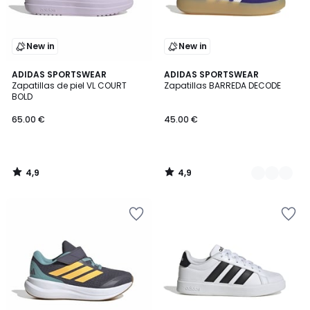
New in
New in
4,9
4,9
ADIDAS SPORTSWEAR
2
ADIDAS SPORTSWEAR
/ 5
/ 5
Zapatillas de piel VL COURT
Zapatillas BARREDA DECODE
Colores
BOLD
65.00 €
45.00 €
4,9
4,9
/
/
5
5