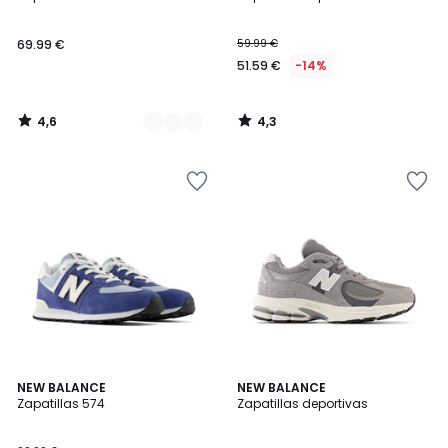
Colores
69.99 €
59.99 €
51.59 €
-14%
4,6
4,3
/
/
5
5
4,2
4,8
2
NEW BALANCE
3
NEW BALANCE
/ 5
/ 5
Zapatillas 574
Zapatillas deportivas
Colores
Colores