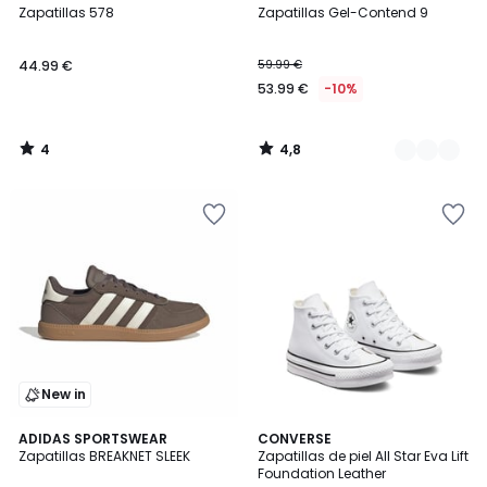
/
/ 5
Zapatillas 578
Zapatillas Gel-Contend 9
Colores
5
44.99 €
59.99 €
53.99 €
-10%
4
4,8
/
/
5
5
New in
4,9
ADIDAS SPORTSWEAR
CONVERSE
/ 5
Zapatillas BREAKNET SLEEK
Zapatillas de piel All Star Eva Lift
Foundation Leather