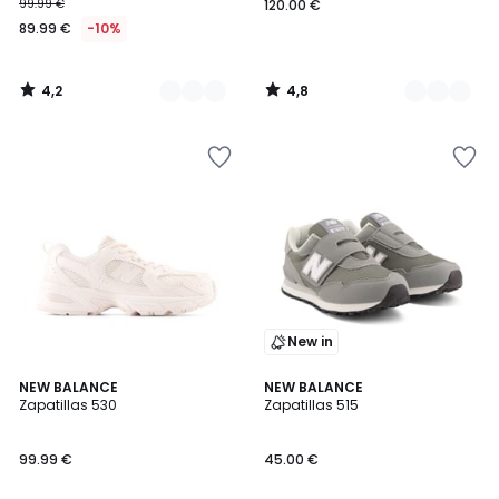
99.99 €
120.00 €
89.99 €
-10%
4,2
4,8
/
/
5
5
New in
4,8
5
NEW BALANCE
2
NEW BALANCE
/ 5
/
Zapatillas 530
Zapatillas 515
Colores
5
99.99 €
45.00 €