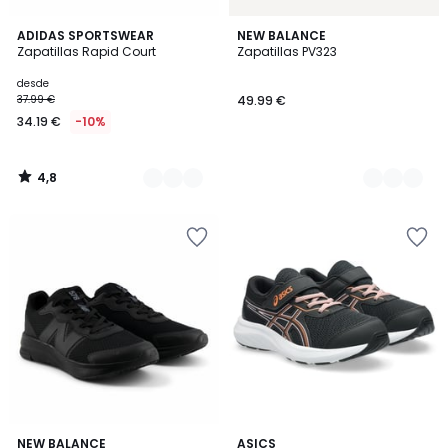
4,8
2
ADIDAS SPORTSWEAR
3
NEW BALANCE
/ 5
Zapatillas Rapid Court
Zapatillas PV323
Colores
Colores
desde
37.99 €
49.99 €
34.19 €
-10%
4,8
/
5
4
4,8
NEW BALANCE
2
ASICS