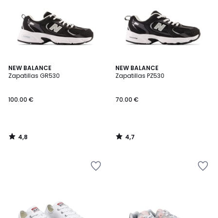
4,8
4,7
NEW BALANCE
NEW BALANCE
/ 5
/ 5
Zapatillas GR530
Zapatillas PZ530
100.00 €
70.00 €
4,8
4,7
/
/
5
5