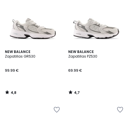
4,8
4,7
NEW BALANCE
NEW BALANCE
/ 5
/ 5
Zapatillas GR530
Zapatillas PZ530
99.99 €
69.99 €
4,8
4,7
/
/
5
5