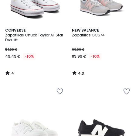
4
4,3
CONVERSE
NEW BALANCE
/
/ 5
Zapatillas Chuck Taylor All Star
Zapatillas GC574
5
Eva Lift
54.99 €
99.99 €
49.49 €
-10%
89.99 €
-10%
4
4,3
/
/
5
5