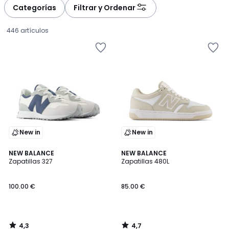
à
à
Categorías
Filtrar y Ordenar
gauche
droite
446 artículos
New in
New in
4,3
4,7
NEW BALANCE
NEW BALANCE
/ 5
/ 5
Zapatillas 327
Zapatillas 480L
100.00
100.00 €
85.00 €
€.
4,3
4,7