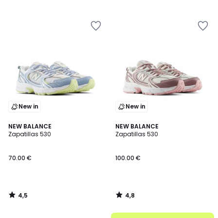
/
/
5
5
New in
New in
4,5
4,8
NEW BALANCE
NEW BALANCE
/ 5
/ 5
Zapatillas 530
Zapatillas 530
70.00 €
100.00 €
4,5
4,8
/
/
5
5
.