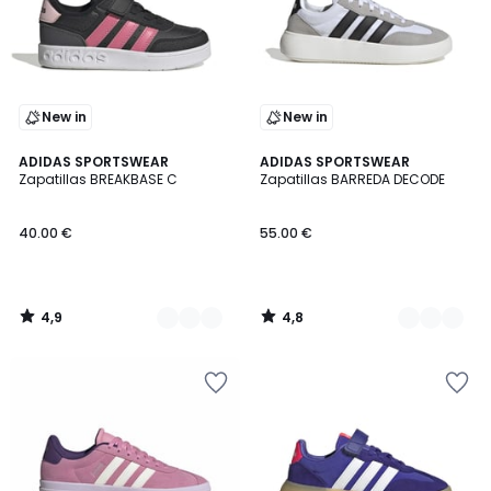
New in
New in
4,9
4,8
2
ADIDAS SPORTSWEAR
2
ADIDAS SPORTSWEAR
/ 5
/ 5
Zapatillas BREAKBASE C
Zapatillas BARREDA DECODE
Colores
Colores
40.00 €
55.00 €
4,9
4,8
/
/
5
5