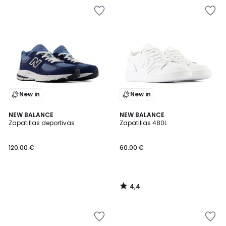
New in
New in
4,4
NEW BALANCE
NEW BALANCE
/ 5
Zapatillas deportivas
Zapatillas 480L
120.00 €
60.00 €
4,4
/
5