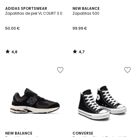
4,8
4,7
ADIDAS SPORTSWEAR
NEW BALANCE
/ 5
/ 5
Zapatillas de piel VL COURT 3.0
Zapatillas 530
50.00 €
99.99 €
4,8
4,7
/
/
5
5
4,5
4,9
NEW BALANCE
CONVERSE