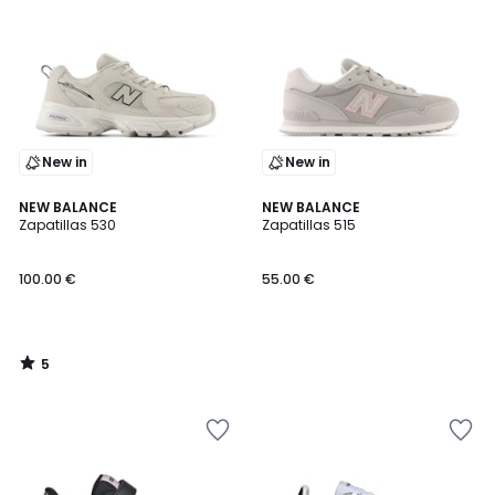
New in
New in
5
NEW BALANCE
NEW BALANCE
/
Zapatillas 530
Zapatillas 515
5
100.00 €
55.00 €
5
/
5