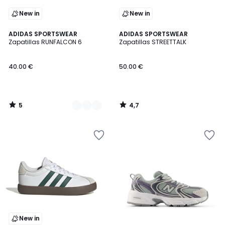
New in
New in
5
4,7
2
ADIDAS SPORTSWEAR
ADIDAS SPORTSWEAR
/
/ 5
Zapatillas RUNFALCON 6
Zapatillas STREETTALK
Colores
5
40.00 €
50.00 €
5
4,7
/
/
5
5
New in