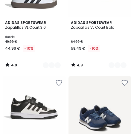
4,9
4,9
3
ADIDAS SPORTSWEAR
3
ADIDAS SPORTSWEAR
/ 5
/ 5
Zapatillas VL Court 3.0
Zapatillas VL Court Bold
Colores
Colores
desde
49.99 €
64.99 €
44.99 €
-10%
58.49 €
-10%
4,9
4,9
/
/
5
5