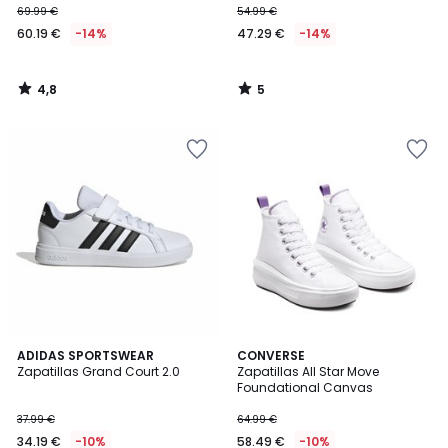
69.99 €
54.99 €
60.19 €
-14%
47.29 €
-14%
4,8
5
/
/
5
5
4,9
4,6
2
ADIDAS SPORTSWEAR
CONVERSE
/ 5
/ 5
Zapatillas Grand Court 2.0
Zapatillas All Star Move
Colores
Foundational Canvas
37.99 €
64.99 €
34.19 €
-10%
58.49 €
-10%