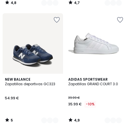
4,8
4,7
/
/
5
5
5
4,9
2
NEW BALANCE
4
ADIDAS SPORTSWEAR
/
/ 5
Zapatillas deportivas GC323
Zapatillas GRAND COURT 3.0
Colores
Colores
5
54.99 €
39.99 €
35.99 €
-10%
5
4,9
/
/
5
5