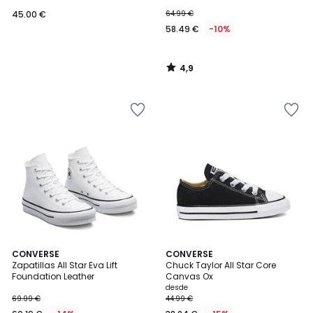
45.00 €
64.99 €
58.49 €
-10%
4,9
/
5
4,1
4,4
CONVERSE
CONVERSE
/ 5
/ 5
Zapatillas All Star Eva Lift
Chuck Taylor All Star Core
Foundation Leather
Canvas Ox
desde
69.99 €
44.99 €