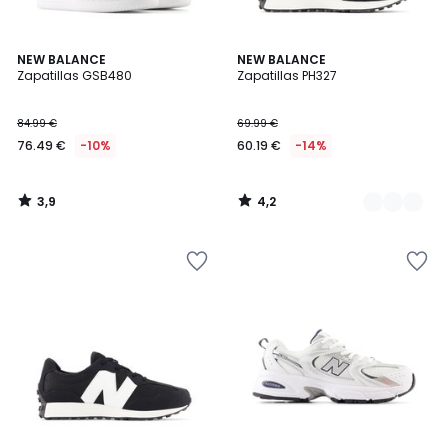
3,9
4,2
NEW BALANCE
2
NEW BALANCE
/ 5
/ 5
Zapatillas GSB480
Zapatillas PH327
Colores
84.99 €
69.99 €
76.49 €
-10%
60.19 €
-14%
3,9
4,2
/
/
5
5