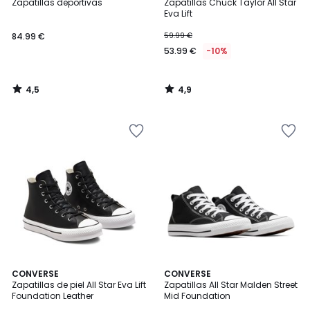
/ 5
/ 5
Zapatillas deportivas
Zapatillas Chuck Taylor All Star
Eva Lift
84.99 €
59.99 €
53.99 €
-10%
4,5
4,9
/
/
5
5
4,8
5
CONVERSE
CONVERSE
/ 5
/
Zapatillas de piel All Star Eva Lift
Zapatillas All Star Malden Street
5
Foundation Leather
Mid Foundation