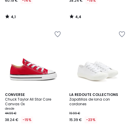
60.19 €
-14%
38.24 €
-15%
4,1
4,4
/
/
5
5
4,7
4,5
CONVERSE
LA REDOUTE COLLECTIONS
/ 5
/ 5
Chuck Taylor All Star Core
Zapatillas de lona con
Canvas Ox
cordones
desde
44.99 €
19.99 €
38.24 €
-15%
15.39 €
-23%