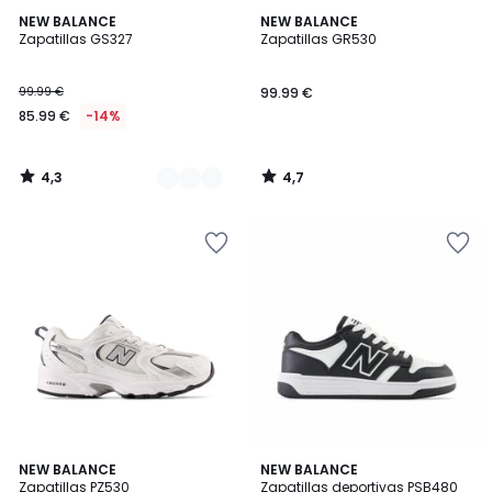
4,3
4,7
2
NEW BALANCE
NEW BALANCE
/ 5
/ 5
Zapatillas GS327
Zapatillas GR530
Colores
99.99 €
99.99 €
85.99 €
-14%
4,3
4,7
/
/
5
5
4,6
4,3
2
NEW BALANCE
NEW BALANCE
/ 5
/ 5
Zapatillas PZ530
Zapatillas deportivas PSB480