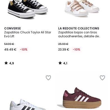
4,9
4,1
CONVERSE
LA REDOUTE COLLECTIONS
/ 5
/ 5
Zapatillas Chuck Taylor All Star
Zapatillas bajas con tiras
Eva Lift
autoadherentes, detalle de
estrella
54.99 €
25.99 €
49.49 €
-10%
23.39 €
-10%
4,9
4,1
/
/
5
5