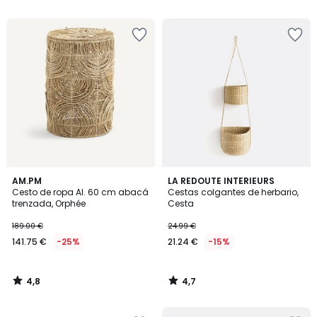
5
5
4,8
4,7
AM.PM
LA REDOUTE INTERIEURS
/ 5
/ 5
Cesto de ropa Al. 60 cm abacá
Cestas colgantes de herbario,
trenzada, Orphée
Cesta
189.00 €
24.99 €
141.75 €
-25%
21.24 €
-15%
4,8
4,7
/
/
5
5