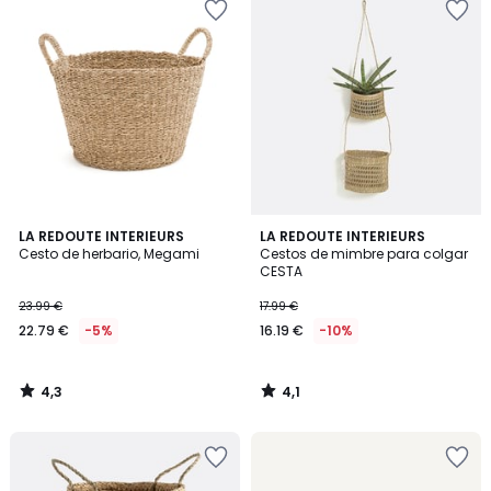
4,3
4,1
LA REDOUTE INTERIEURS
LA REDOUTE INTERIEURS
/ 5
/ 5
Cesto de herbario, Megami
Cestos de mimbre para colgar
CESTA
23.99 €
17.99 €
22.79 €
-5%
16.19 €
-10%
4,3
4,1
/
/
5
5