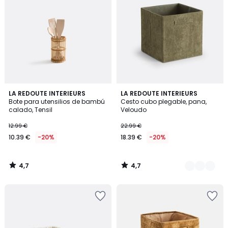
4,7
4,7
LA REDOUTE INTERIEURS
2
LA REDOUTE INTERIEURS
/ 5
/ 5
Bote para utensilios de bambú
Cesto cubo plegable, pana,
Colores
calado, Tensil
Veloudo
12.99 €
22.99 €
10.39 €
-20%
18.39 €
-20%
4,7
4,7
/
/
5
5