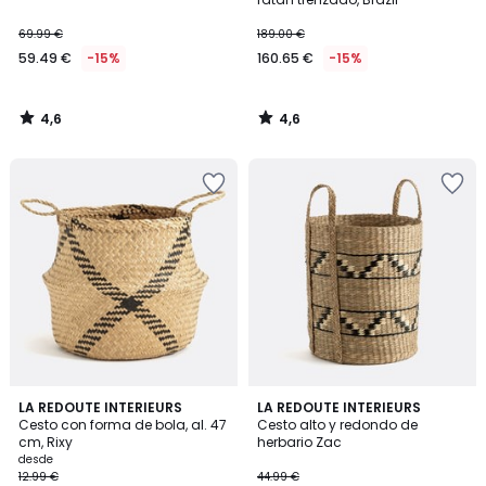
69.99 €
189.00 €
59.49 €
-15%
160.65 €
-15%
4,6
4,6
/
/
5
5
4,8
4,9
2
LA REDOUTE INTERIEURS
LA REDOUTE INTERIEURS
/ 5
/ 5
Cesto con forma de bola, al. 47
Cesto alto y redondo de
Colores
cm, Rixy
herbario Zac
desde
12.99 €
44.99 €