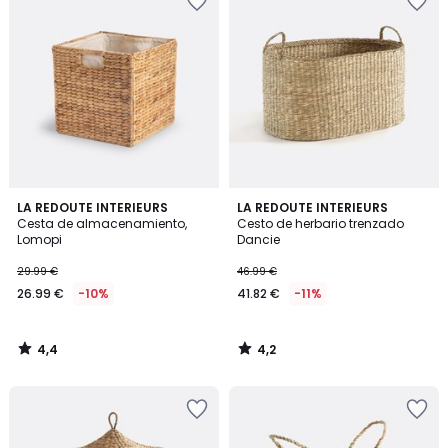
4,4
4,2
LA REDOUTE INTERIEURS
LA REDOUTE INTERIEURS
/ 5
/ 5
Cesta de almacenamiento,
Cesto de herbario trenzado
Lomopi
Dancie
29.99 €
46.99 €
26.99 €
-10%
41.82 €
-11%
4,4
4,2
/
/
5
5