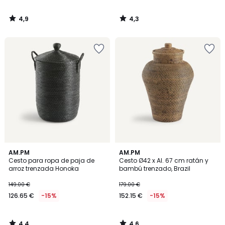
4,9
4,3
/
/
5
5
4,4
4,6
AM.PM
AM.PM
/ 5
/ 5
Cesto para ropa de paja de
Cesto Ø42 x Al. 67 cm ratán y
arroz trenzada Honoka
bambú trenzado, Brazil
149.00 €
179.00 €
126.65 €
-15%
152.15 €
-15%
4,4
4,6