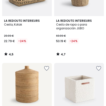
4,5
4,7
LA REDOUTE INTERIEURS
LA REDOUTE INTERIEURS
/ 5
/ 5
Cesta, Kotak
Cesto de ropa o para
organización JUBO
29.99 €
69.99 €
22.79 €
-24%
53.19 €
-24%
4,5
4,7
/
/
5
5