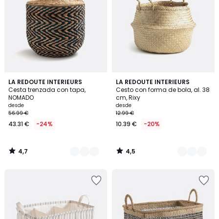
4,7
4,5
2
LA REDOUTE INTERIEURS
2
LA REDOUTE INTERIEURS
/ 5
/ 5
Cesta trenzada con tapa,
Cesto con forma de bola, al. 38
Colores
Colores
NOMADO
cm, Rixy
desde
desde
56.99 €
12.99 €
43.31 €
-24%
10.39 €
-20%
4,7
4,5
/
/
5
5