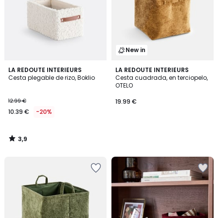
New in
3,9
LA REDOUTE INTERIEURS
LA REDOUTE INTERIEURS
/ 5
Cesta plegable de rizo, Boklio
Cesta cuadrada, en terciopelo,
OTELO
12.99 €
19.99 €
10.39 €
-20%
3,9
/
5