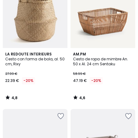
4,8
4,6
LA REDOUTE INTERIEURS
AM.PM
/ 5
/ 5
Cesto con forma de bola, al. 50
Cesto de ropa de mimbre An.
cm, Rixy
50 x Al. 24 cm Sentaku
27.99 €
58.99 €
22.39 €
-20%
47.19 €
-20%
4,8
4,6
/
/
5
5