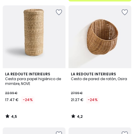
5
4,5
4,2
LA REDOUTE INTERIEURS
LA REDOUTE INTERIEURS
/ 5
/ 5
Cesta para papel higiénico de
Cesto de pared de ratán, Osira
mimbre, NOVE
22.99 €
27.99 €
17.47 €
-24%
21.27 €
-24%
4,5
4,2
/
/
5
5