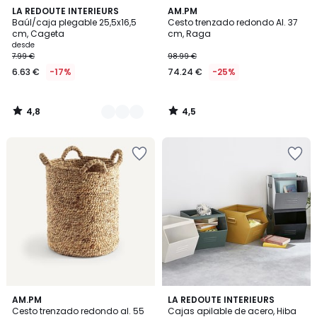
4,8
4,5
3
LA REDOUTE INTERIEURS
AM.PM
/ 5
/ 5
Baúl/caja plegable 25,5x16,5
Cesto trenzado redondo Al. 37
Colores
cm, Cageta
cm, Raga
desde
7.99 €
98.99 €
6.63 €
-17%
74.24 €
-25%
4,8
4,5
/
/
5
5
4,6
4,4
AM.PM
5
LA REDOUTE INTERIEURS
/ 5
/ 5
Cesto trenzado redondo al. 55
Cajas apilable de acero, Hiba
Colores