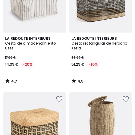
4,7
4,5
LA REDOUTE INTERIEURS
LA REDOUTE INTERIEURS
/ 5
/ 5
Cesta de almacenamiento,
Cesto rectangular de herbario
Uzes
Kezia
17.99 €
56.99 €
14.39 €
-20%
51.29 €
-10%
4,7
4,5
/
/
5
5