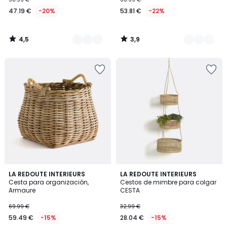
47.19 €
-20%
53.81 €
-22%
4,5
3,9
/
/
5
5
4,9
4,3
LA REDOUTE INTERIEURS
LA REDOUTE INTERIEURS
/ 5
/ 5
Cesta para organización,
Cestos de mimbre para colgar
Armaure
CESTA
69.99 €
32.99 €
59.49 €
-15%
28.04 €
-15%