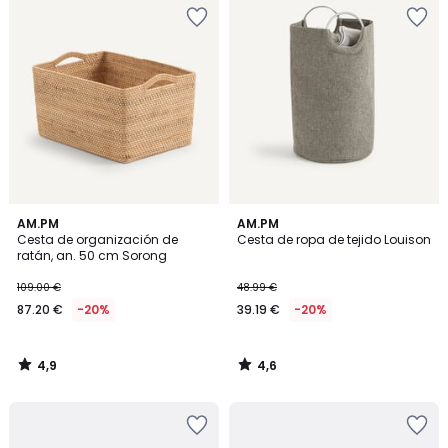
4,9
4,6
AM.PM
AM.PM
/ 5
/ 5
Cesta de organización de
Cesta de ropa de tejido Louison
ratán, an. 50 cm Sorong
109.00 €
48.99 €
87.20 €
-20%
39.19 €
-20%
4,9
4,6
/
/
5
5