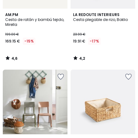
4,6
4,2
AM.PM
LA REDOUTE INTERIEURS
/ 5
/ 5
Cesta de ratán y bambú tejido,
Cesta plegable de rizo, Boklio
Mirella
199.00 €
23.99 €
169.15 €
-15%
19.91 €
-17%
4,6
4,2
/
/
5
5