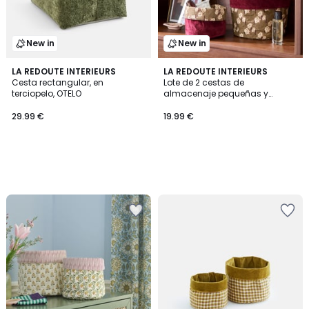
New in
New in
LA REDOUTE INTERIEURS
LA REDOUTE INTERIEURS
Cesta rectangular, en
Lote de 2 cestas de
terciopelo, OTELO
almacenaje pequeñas y
reversibles, en algodón,
DESTELLO
29.99 €
19.99 €