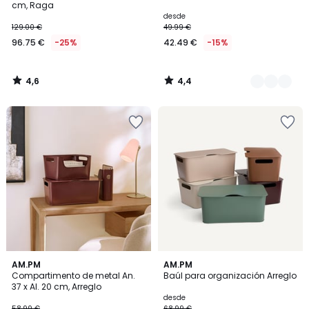
cm, Raga
desde
129.00 €
49.99 €
96.75 €
-25%
42.49 €
-15%
4,6
4,4
/
/
5
5
4,5
3,9
4
AM.PM
5
AM.PM
/ 5
/ 5
Compartimento de metal An.
Baúl para organización Arreglo
Colores
Colores
37 x Al. 20 cm, Arreglo
desde
58.99 €
68.99 €