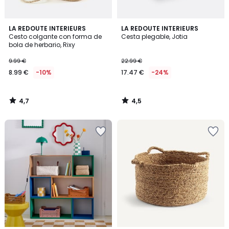
4,7
4,5
LA REDOUTE INTERIEURS
LA REDOUTE INTERIEURS
/ 5
/ 5
Cesto colgante con forma de
Cesta plegable, Jotia
bola de herbario, Rixy
9.99 €
22.99 €
8.99 €
-10%
17.47 €
-24%
4,7
4,5
/
/
5
5