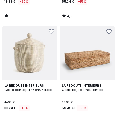
19.99 €
-20%
55.24 €
-15%
en
lugar
de
5
4,9
24.99
/
/
5
5
€
20%
descuento
aplicado.
4,7
4,9
LA REDOUTE INTERIEURS
LA REDOUTE INTERIEURS
/ 5
/ 5
Cesta con tapa 45cm, Natala
Cesto bajo cama, Lomopi
44.99 €
69.99 €
38.24 €
-15%
59.49 €
-15%