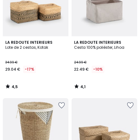
4,5
4,1
LA REDOUTE INTERIEURS
LA REDOUTE INTERIEURS
/ 5
/ 5
Lote de 2 cestas, Kotak
Cesta 100% poliéster, Lihoa
34.99 €
24.99 €
29.04 €
-17%
22.49 €
-10%
4,5
4,1
/
/
5
5