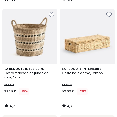
/
/
5
5
4,7
4,7
LA REDOUTE INTERIEURS
LA REDOUTE INTERIEURS
/ 5
/ 5
Cesto redondo de junco de
Cesto bajo cama, Lomopi
mar, Azzu
37.99 €
74.99 €
32.29 €
-15%
59.99 €
-20%
4,7
4,7
/
/
5
5