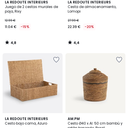
4,8
4,4
LA REDOUTE INTERIEURS
LA REDOUTE INTERIEURS
/ 5
/ 5
Juego de 2 cestas murales de
Cesta de almacenamiento,
paja, Rixy
Lomopi
12.99 €
27.99 €
11.04 €
-15%
22.39 €
-20%
4,8
4,4
/
/
5
5
4,6
4,6
LA REDOUTE INTERIEURS
AM.PM
/ 5
/ 5
Cesto bajo cama, Azuro
Cesto Ø40 x Al. 50 cm bambú y
ratán trenzado, Brazil