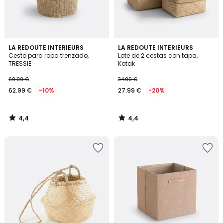
4,4
4,4
LA REDOUTE INTERIEURS
LA REDOUTE INTERIEURS
/ 5
/ 5
Cesto para ropa trenzado,
Lote de 2 cestas con tapa,
TRESSIE
Kotak
69.99 €
34.99 €
62.99 €
-10%
27.99 €
-20%
4,4
4,4
/
/
5
5