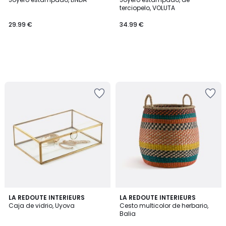
terciopelo, VOLUTA
29.99 €
34.99 €
4,7
4,4
LA REDOUTE INTERIEURS
LA REDOUTE INTERIEURS
/ 5
/ 5
Caja de vidrio, Uyova
Cesto multicolor de herbario,
Balia