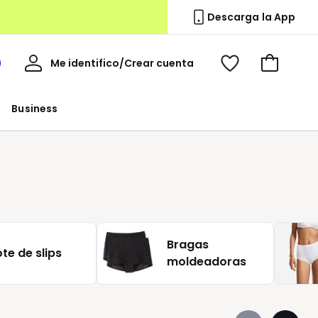
Descarga la App
Mi
Me identifico/Crear cuenta
i
Ver
Ir
cuenta
spacio
mis
a
a
favoritos
la
Business
edoute
cesta
Bragas
ote de slips
moldeadoras