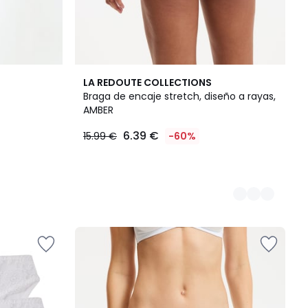
2
LA REDOUTE COLLECTIONS
Colores
Braga de encaje stretch, diseño a rayas,
AMBER
6.39 €
15.99 €
-60%