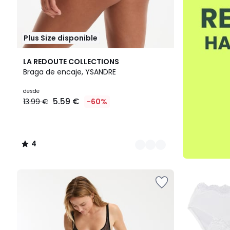
Plus Size disponible
3
4
LA REDOUTE COLLECTIONS
Colores
/
Braga de encaje, YSANDRE
5
desde
5.59 €
13.99 €
-60%
4
/
5