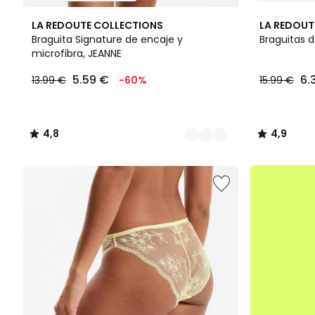
5
4,8
4,9
LA REDOUTE COLLECTIONS
LA REDOUT
Colores
/ 5
/ 5
Braguita Signature de encaje y
Braguitas 
microfibra, JEANNE
5.59
5.59 €
6.
13.99 €
-60%
15.99 €
€
en
lugar
de
4,8
4,9
13.99
/
/
€
5
5
60%
.
descuento
aplicado.