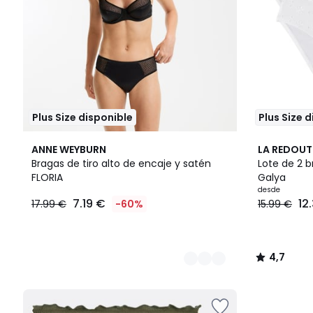
Plus Size disponible
Plus Size 
2
4
4,7
ANNE WEYBURN
LA REDOUT
Colores
Colores
/ 5
Bragas de tiro alto de encaje y satén
Lote de 2 
FLORIA
Galya
desde
7.19 €
12
17.99 €
-60%
15.99 €
4,7
/
5