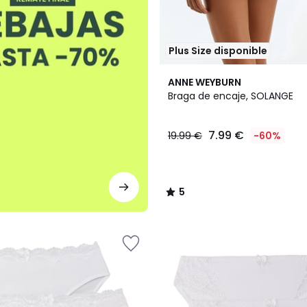
Plus Size disponible
5
ANNE WEYBURN
/
Braga de encaje, SOLANGE
5
7.99 €
19.99 €
-60%
5
/
5