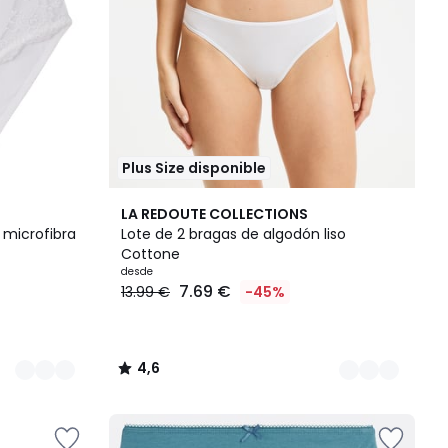
Plus Size disponible
3
4,6
LA REDOUTE COLLECTIONS
Colores
/ 5
 microfibra
Lote de 2 bragas de algodón liso
Cottone
desde
7.69 €
13.99 €
-45%
4,6
/
5