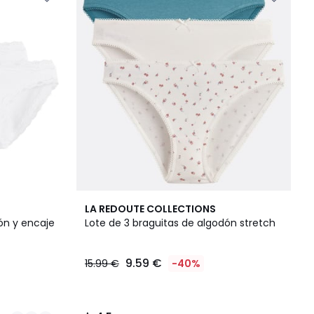
4,5
LA REDOUTE COLLECTIONS
/ 5
ón y encaje
Lote de 3 braguitas de algodón stretch
9.59 €
15.99 €
-40%