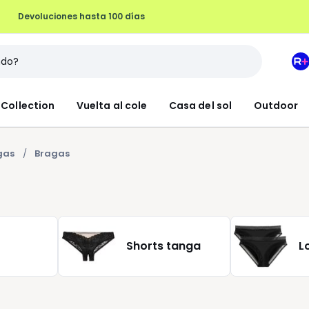
Devoluciones hasta 100 días
M
e
L
Collection
Vuelta al cole
Casa del sol
Outdoor
R
+
gas
Bragas
Shorts tanga
L