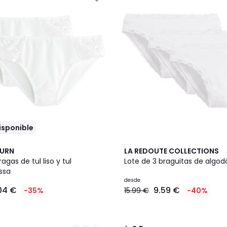
disponible
3
3,5
BURN
LA REDOUTE COLLECTIONS
Colores
/ 5
agas de tul liso y tul
Lote de 3 braguitas de algod
ssa
desde
.04 €
9.59 €
-35%
15.99 €
-40%