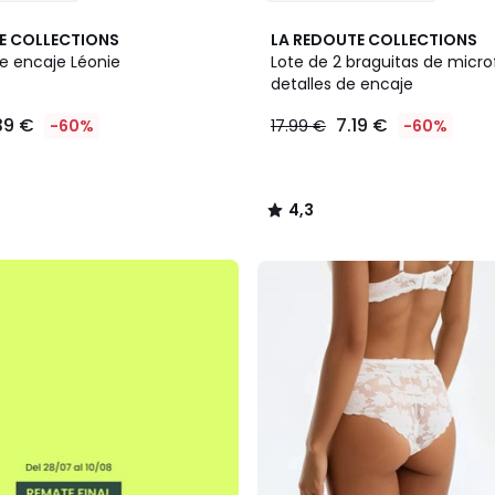
4,3
E COLLECTIONS
LA REDOUTE COLLECTIONS
/ 5
de encaje Léonie
Lote de 2 braguitas de microf
detalles de encaje
39 €
7.19 €
-60%
17.99 €
-60%
4,3
/
5