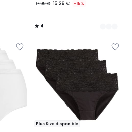
15.29 €
17.99 €
-15%
4
/
5
Plus Size disponible