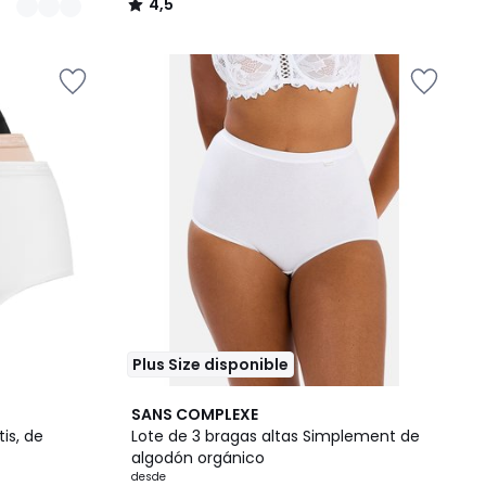
4,5
/
5
Plus Size disponible
4
4
SANS COMPLEXE
Colores
/
is, de
Lote de 3 bragas altas Simplement de
5
algodón orgánico
desde