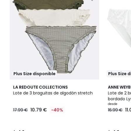
Plus Size disponible
Plus Size 
4,9
5
4,3
LA REDOUTE COLLECTIONS
ANNE WEY
/ 5
Colores
/ 5
Lote de 3 braguitas de algodón stretch
Lote de 2 br
bordado Ly
desde
10.79 €
11
17.99 €
-40%
16.99 €