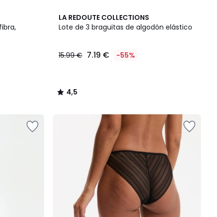
4,5
LA REDOUTE COLLECTIONS
/ 5
ibra,
Lote de 3 braguitas de algodón elástico
7.19 €
15.99 €
-55%
4,5
/
5