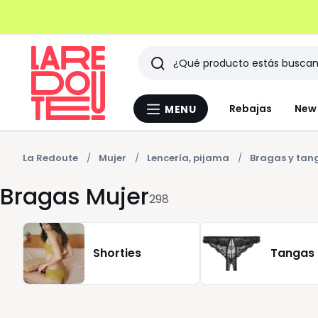
Buscar
Últimos
Rebajas
New 
MENU
Menu
artículos
La
Redoute
vistos
La Redoute
Mujer
Lencería, pijama
Bragas y tan
Bragas Mujer
298
Shorties
Tangas