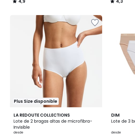
4,9
4,3
/
/
5
5
Plus Size disponible
3
4,6
5
4,1
LA REDOUTE COLLECTIONS
DIM
Colores
/ 5
Colores
/ 5
Lote de 2 bragas altas de microfibra-
Lote de 3 
Invisible
desde
desde