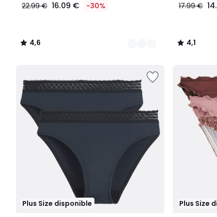
16.09 €
14
22.99 €
-30%
17.99 €
4,6
4,1
/
/
5
5
Plus Size disponible
Plus Size 