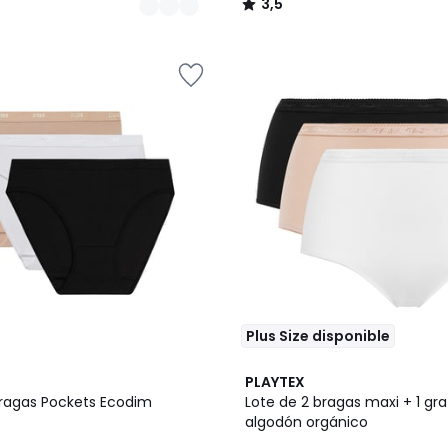
3,5
/
5
Plus Size disponible
4,4
PLAYTEX
/ 5
bragas Pockets Ecodim
Lote de 2 bragas maxi + 1 grat
algodón orgánico