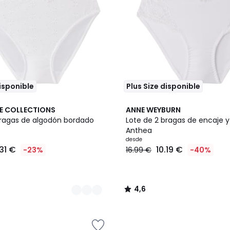
disponible
Plus Size disponible
6
4,6
E COLLECTIONS
ANNE WEYBURN
Colores
/ 5
bragas de algodón bordado
Lote de 2 bragas de encaje y
Anthea
desde
.31 €
10.19 €
-23%
16.99 €
-40%
4,6
/
5