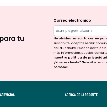
No
te
olvides
Correo electrónico
revisar
tu
para tu
No olvides revisar tu correo par
correo
suscribirte, aceptas recibir comu
para
de La Redoute. Puedes darte de b
confirmar
más información, puedes consult
tu
nuestra política de privacida
¿Ya eres cliente? Suscríbete a l
suscripción.
personal.
Al
suscribirte,
aceptas
recibir
SERVICIOS
comunicaciones
ACERCA DE LA REDOUTE
comerciales