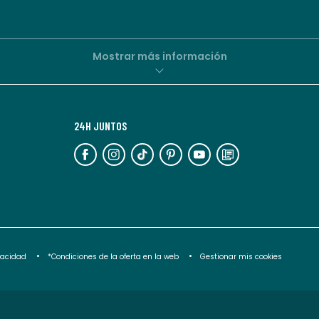
personalizadas
por
parte
de
Mostrar más información
La
Redoute.
Puedes
24H JUNTOS
darte
de
baja
en
cualquier
momento.
Para
ivacidad
*Condiciones de la oferta en la web
Gestionar mis cookies
más
información,
puedes