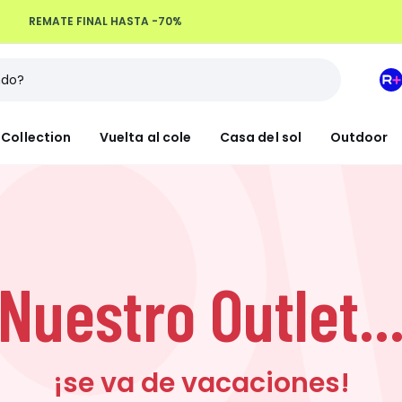
REMATE FINAL HASTA -70%
Devoluciones hasta 100 días
M
e
L
Collection
Vuelta al cole
Casa del sol
Outdoor
R
+
Nuestro Outlet..
¡se va de vacaciones!