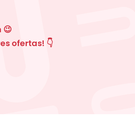
 😉
s ofertas! 👇