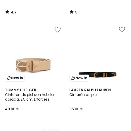
4,7
5
/
/
5
5
New in
New in
2
TOMMY HILFIGER
LAUREN RALPH LAUREN
Cinturón de piel con hebilla
Cinturón de piel
Colores
dorada, 2,5 cm, Effortless
49.90 €
115.00 €