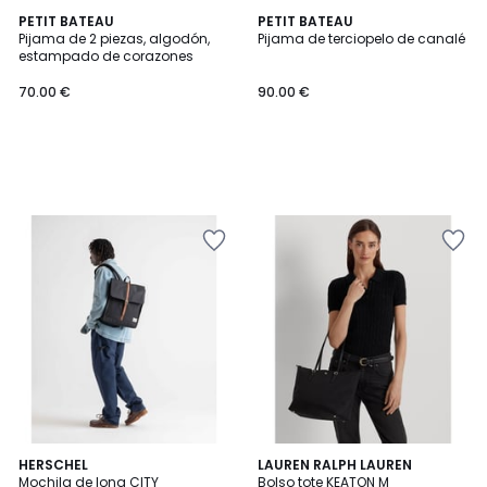
PETIT BATEAU
PETIT BATEAU
Pijama de 2 piezas, algodón,
Pijama de terciopelo de canalé
estampado de corazones
70.00 €
90.00 €
4,5
4,4
2
HERSCHEL
LAUREN RALPH LAUREN
/ 5
/ 5
Mochila de lona CITY
Bolso tote KEATON M