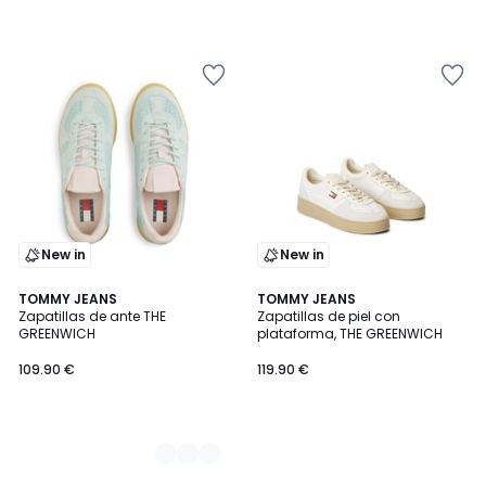
New in
New in
3
TOMMY JEANS
TOMMY JEANS
Zapatillas de ante THE
Zapatillas de piel con
Colores
GREENWICH
plataforma, THE GREENWICH
109.90 €
119.90 €