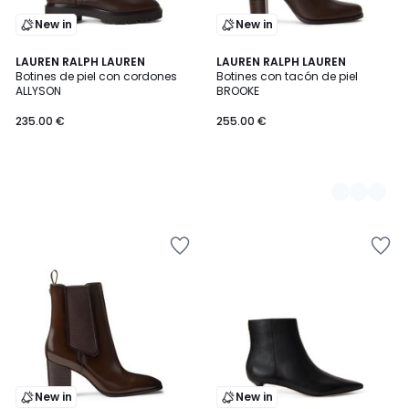
New in
New in
LAUREN RALPH LAUREN
2
LAUREN RALPH LAUREN
Botines de piel con cordones
Botines con tacón de piel
Colores
ALLYSON
BROOKE
235.00 €
255.00 €
New in
New in