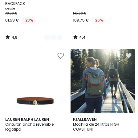
Colores
BACKPACK
desde
79.99 €
145.00 €
61.59 €
-23%
108.75 €
-25%
4,5
4,4
/
/
5
5
4,6
4,7
LAUREN RALPH LAUREN
5
FJALLRAVEN
/ 5
/ 5
Cinturón ancho reversible
Mochila de 24 litros HIGH
Colores
logotipo
COAST UNI