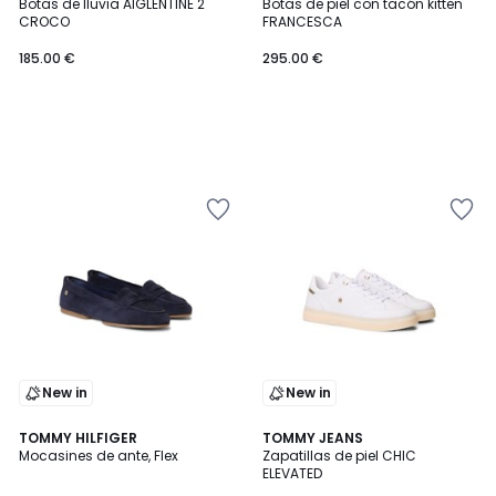
Botas de lluvia AIGLENTINE 2
Botas de piel con tacón kitten
CROCO
FRANCESCA
185.00 €
295.00 €
New in
New in
2
TOMMY HILFIGER
TOMMY JEANS
Mocasines de ante, Flex
Zapatillas de piel CHIC
Colores
ELEVATED