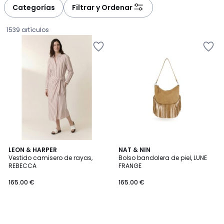
à
à
Categorías
Filtrar y Ordenar
gauche
droite
1539 artículos
LEON & HARPER
NAT & NIN
Vestido camisero de rayas,
Bolso bandolera de piel, LUNE
REBECCA
FRANGE
165.00
165.00 €
165.00 €
€.