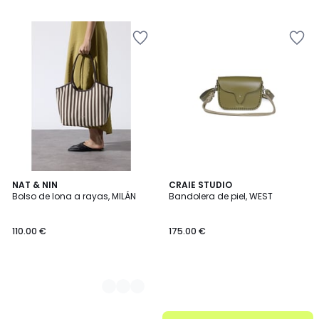
2
NAT & NIN
CRAIE STUDIO
Bolso de lona a rayas, MILÁN
Bandolera de piel, WEST
Colores
110.00 €
175.00 €
.