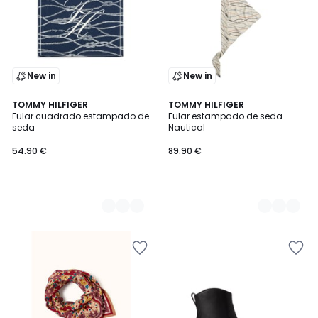
New in
New in
2
TOMMY HILFIGER
2
TOMMY HILFIGER
Fular cuadrado estampado de
Fular estampado de seda
Colores
Colores
seda
Nautical
54.90 €
89.90 €