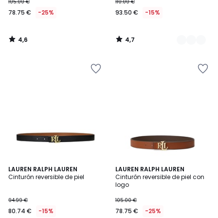
105.00 €
110.00 €
78.75 €
-25%
93.50 €
-15%
4,6
4,7
/
/
5
5
4,7
5
LAUREN RALPH LAUREN
LAUREN RALPH LAUREN
/ 5
/
Cinturón reversible de piel
Cinturón reversible de piel con
5
logo
94.99 €
105.00 €
80.74 €
-15%
78.75 €
-25%