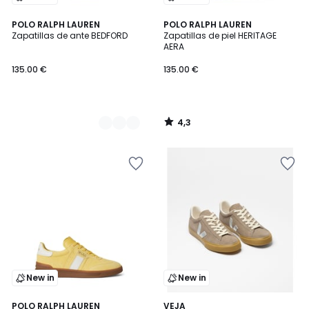
4,3
2
POLO RALPH LAUREN
POLO RALPH LAUREN
/ 5
Zapatillas de ante BEDFORD
Zapatillas de piel HERITAGE
Colores
AERA
135.00 €
135.00 €
4,3
/
5
New in
New in
POLO RALPH LAUREN
VEJA