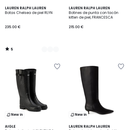
5
2
LAUREN RALPH LAUREN
LAUREN RALPH LAUREN
/
Botas Chelsea de piel RLYN
Botines de punta con tacón
Colores
5
kitten de piel, FRANCESCA
235.00 €
215.00 €
5
/
5
New in
New in
AIGLE
LAUREN RALPH LAUREN