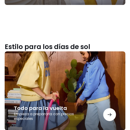
Estilo para los días de sol
Todo
para
la
vuelta
Todo para la vuelta
Empieza a prepararla con precios
especiales