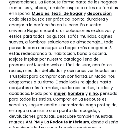
generaciones, La Redoute forma parte de los hogares
franceses y, ahora, también inspira a miles de familias
en España.
Muebles
,
textil de hogar
y
decoración
:
cada pieza busca ser práctica, bonita, duradera y
encajar a la perfección en tu casa. En nuestro
universo Hogar encontrarás colecciones exclusivas y
estilos para todos los gustos: sofás mullidos, cojines
suaves, alfombras, soluciones de almacenaje… todo
pensado para conseguir un hogar más acogedor. Si
estás redecorando tu habitación, baño o cocina,
¡déjate inspirar por nuestro catálogo lleno de
propuestas! Nuestra web es fácil de usar, con fotos
reales, medidas detalladas y opiniones verificadas en
Trustpilot para comprar con confianza. En Moda, nos
adaptamos a tu ritmo. Desde looks relajados hasta
conjuntos más formales, cuidamos cortes, tejidos y
acabados. Moda para
mujer
,
hombre
y
niño
, pensada
para todos los estilos. Comprar en La Redoute es
sencillo y seguro: carrito sincronizado, pago protegido,
entrega a domicilio o en punto de recogida, y
devoluciones gratuitas. Descubre también nuestras
marcas
AM.PM
y
La Redoute Intérieurs
, donde diseño
y funcionalidad se unen. Muebles modernos y