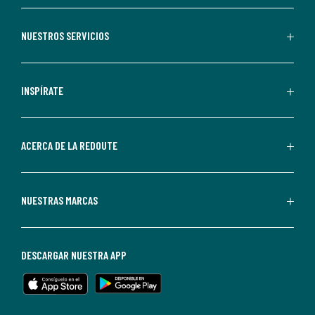
aceptas
recibir
NUESTROS SERVICIOS
comunicaciones
comerciales
personalizadas
INSPÍRATE
por
parte
de
ACERCA DE LA REDOUTE
La
Redoute.
Puedes
NUESTRAS MARCAS
darte
de
baja
DESCARGAR NUESTRA APP
en
cualquier
momento.