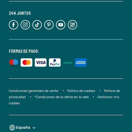
Para
más
24H JUNTOS
información,
puedes
consultar
nuestra
<2>política
FORMAS DE PAGO:
de
privacidad</2>.
Condiciones generales de venta
Politica de cookies
Politica de
privacidad
*Condiciones de la oferta en la web
Gestionar mis
cookies
España