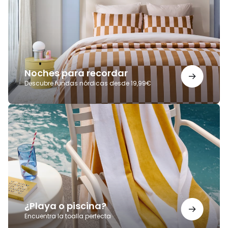
Noches para recordar
Descubre fundas nórdicas desde 19,99€
¿Playa
o
piscina?
¿Playa o piscina?
Encuentra la toalla perfecta