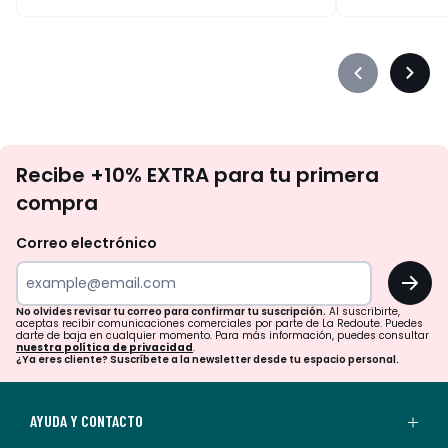
Précédent
Suiva
-
-
défiler
défile
à
à
No
gauche
droit
Recibe +10% EXTRA para tu primera
te
compra
olvides
revisar
Correo electrónico
tu
OK
correo
para
No olvides revisar tu correo para confirmar tu suscripción.
Al suscribirte,
aceptas recibir comunicaciones comerciales por parte de La Redoute. Puedes
confirmar
darte de baja en cualquier momento. Para más información, puedes consultar
nuestra política de privacidad
.
tu
¿Ya eres cliente? Suscríbete a la newsletter desde tu espacio personal.
suscripción.
Al
AYUDA Y CONTACTO
suscribirte,