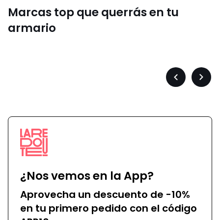
Marcas top que querrás en tu
armario
Converse
Précédent
Suiva
-
-
défiler
défile
à
à
gauche
droit
¿Nos vemos en la App?
Aprovecha un descuento de -10%
en tu primero pedido con el código