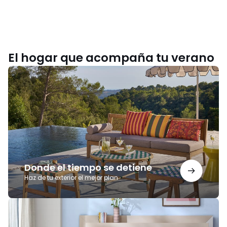
El hogar que acompaña tu verano
Donde
el
tiempo
se
detiene
Donde el tiempo se detiene
Haz de tu exterior el mejor plan
Noches
para
recordar