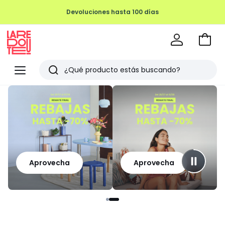
Devoluciones hasta 100 días
Ir
a
La
la
Redoute
Menu
Buscar
cesta
Últimos
artículos
vistos
Aprovecha
Aprovecha