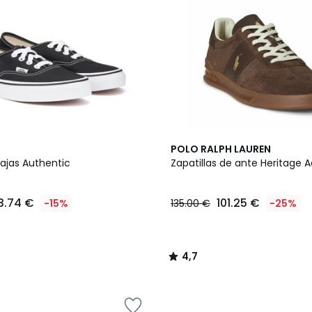
4,7
POLO RALPH LAUREN
/ 5
bajas Authentic
Zapatillas de ante Heritage A
3.74 €
101.25 €
-15%
135.00 €
-25%
4,7
/
5