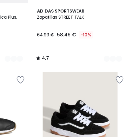
2
4,7
ADIDAS SPORTSWEAR
Colores
/ 5
ica Plus,
Zapatillas STREET TALK
58.49 €
64.99 €
-10%
4,7
/
5