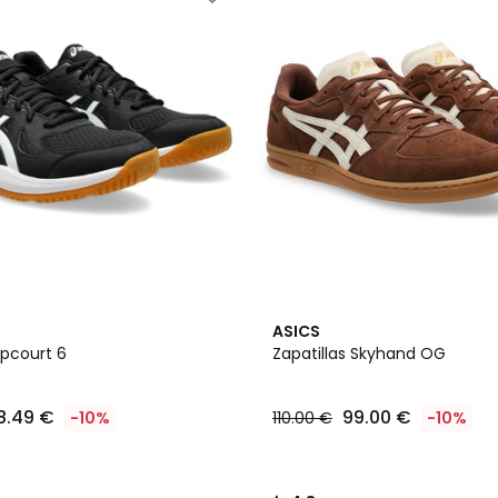
4,8
ASICS
/ 5
Upcourt 6
Zapatillas Skyhand OG
8.49 €
99.00 €
-10%
110.00 €
-10%