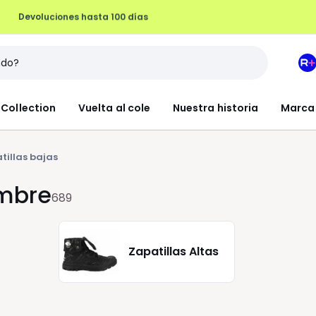
Devoluciones hasta 100 días
M
e
L
Collection
Vuelta al cole
Nuestra historia
Marca
R
+
tillas bajas
ombre
689
Zapatillas Altas