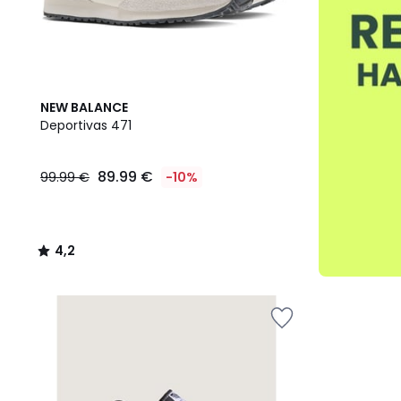
4,2
NEW BALANCE
/ 5
Deportivas 471
89.99 €
99.99 €
-10%
4,2
/
5