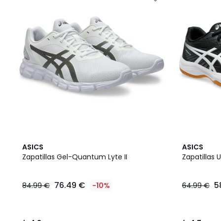
4,8
4,7
ASICS
ASICS
/ 5
/ 5
Zapatillas Gel-Quantum Lyte II
Zapatillas 
76.49 €
5
84.99 €
-10%
64.99 €