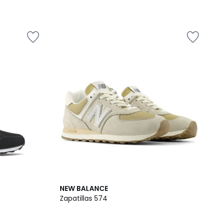
2
3,5
NEW BALANCE
Colores
/ 5
Zapatillas 574