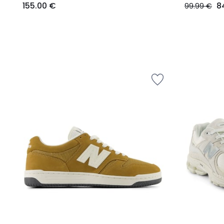
155.00 €
8
99.99 €