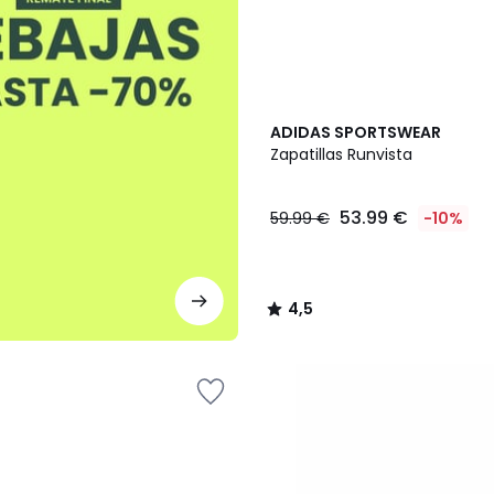
4,5
ADIDAS SPORTSWEAR
/ 5
Zapatillas Runvista
53.99 €
59.99 €
-10%
4,5
/
5