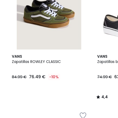
4,4
VANS
VANS
/ 5
Zapatillas ROWLEY CLASSIC
Zapatillas 
76.49 €
6
84.99 €
-10%
74.99 €
4,4
/
5