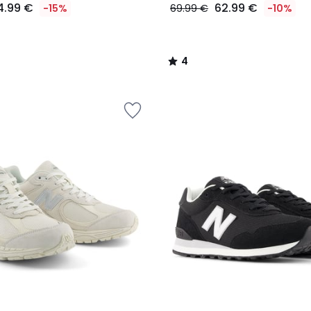
4.99 €
62.99 €
-15%
69.99 €
-10%
4
/
5