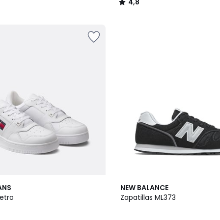
4,8
/
5
4
ANS
NEW BALANCE
/
Retro
Zapatillas ML373
5