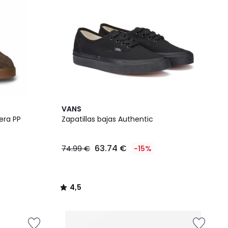
4,5
VANS
/ 5
era PP
Zapatillas bajas Authentic
63.74 €
74.99 €
-15%
4,5
/
5