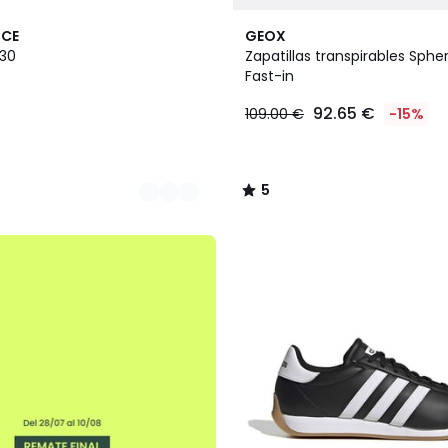
2
5
NCE
GEOX
Colores
/
530
Zapatillas transpirables Spher
5
Fast-in
92.65 €
109.00 €
-15%
5
/
5