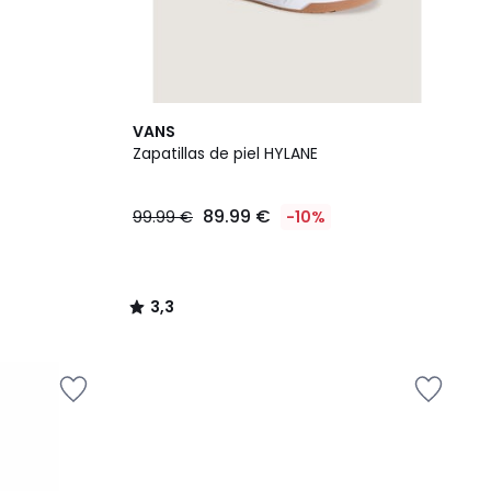
3,3
VANS
/ 5
Zapatillas de piel HYLANE
89.99 €
99.99 €
-10%
3,3
/
5