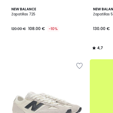
3
4,7
NEW BALANCE
NEW BALA
Colores
/ 5
Zapatillas 725
Zapatillas 
108.00
108.00 €
130.00 €
120.00 €
-10%
€
en
lugar
de
4,7
120.00
/
€
5
10%
.
descuento
aplicado.