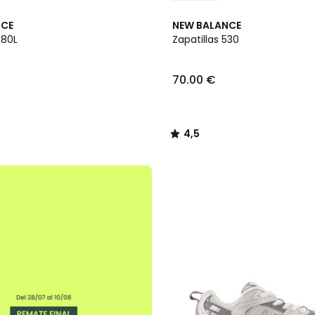
4,5
NCE
NEW BALANCE
/ 5
480L
Zapatillas 530
70.00 €
4,5
/
5