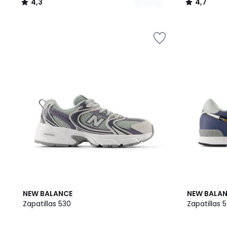
4,3
4,7
/
/
5
5
4,7
4,1
NEW BALANCE
NEW BALA
/ 5
/ 5
Zapatillas 530
Zapatillas 