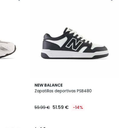
4,3
NEW BALANCE
/ 5
Zapatillas deportivas PSB480
51.59 €
59.99 €
-14%