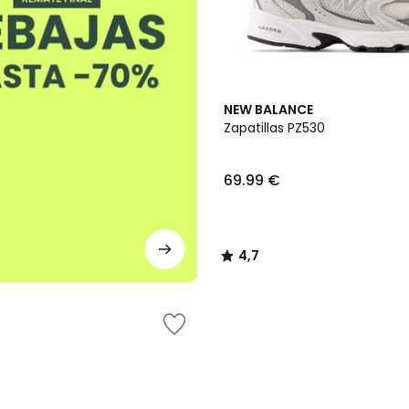
4,7
NEW BALANCE
/ 5
Zapatillas PZ530
69.99 €
4,7
/
5