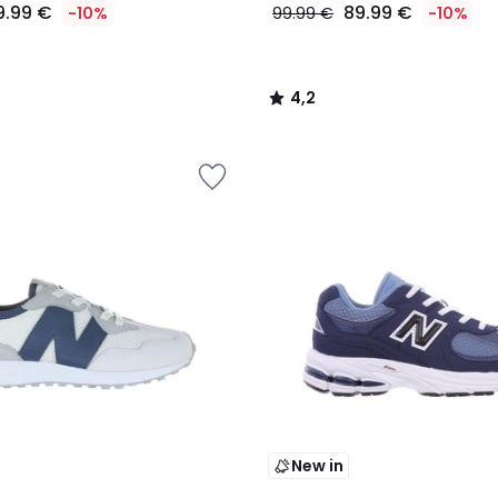
9.99 €
89.99 €
-10%
99.99 €
-10%
4,2
/
5
New in