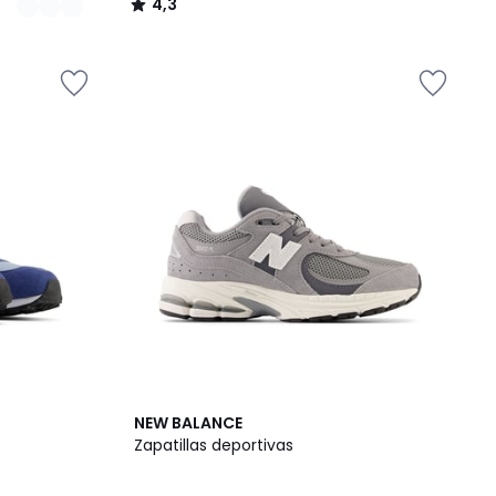
4,3
/
5
3
4,8
NEW BALANCE
Colores
/ 5
Zapatillas deportivas