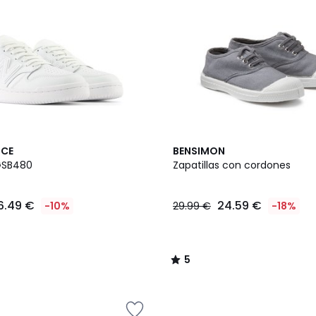
5
NCE
BENSIMON
/
 GSB480
Zapatillas con cordones
5
6.49 €
24.59 €
-10%
29.99 €
-18%
5
/
5