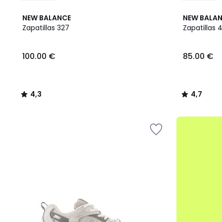
4,3
4,7
NEW BALANCE
NEW BALA
/ 5
/ 5
Zapatillas 327
Zapatillas 
100.00
100.00 €
85.00 €
€.
4,3
4,7
/
/
5
5
.