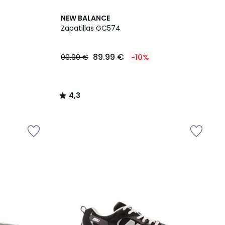
4,3
NEW BALANCE
/ 5
Zapatillas GC574
89.99 €
99.99 €
-10%
4,3
/
5