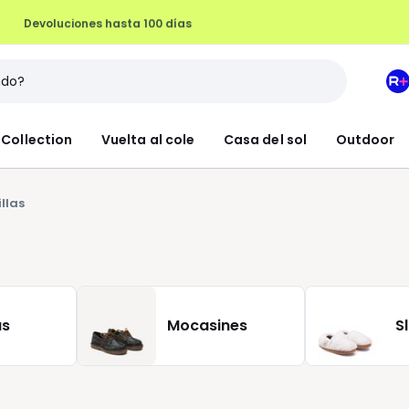
Devoluciones hasta 100 días
M
e
L
Collection
Vuelta al cole
Casa del sol
Outdoor
R
+
llas
as
Mocasines
S