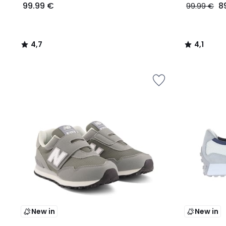
99.99 €
8
99.99 €
4,7
4,1
/
/
5
5
New in
New in