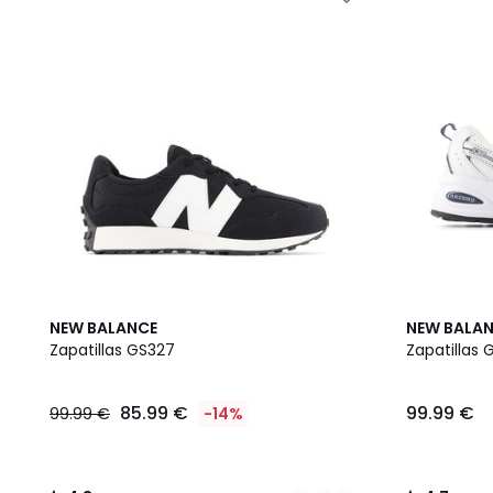
2
4,3
4,7
NEW BALANCE
NEW BALA
Colores
/ 5
/ 5
Zapatillas GS327
Zapatillas 
85.99 €
99.99 €
99.99 €
-14%