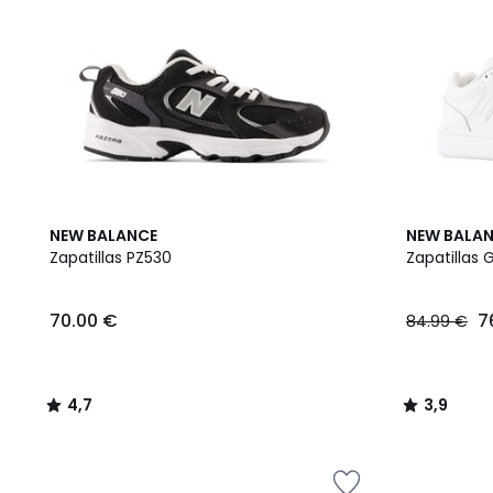
4,7
3,9
NEW BALANCE
NEW BALA
/ 5
/ 5
Zapatillas PZ530
Zapatillas
70.00 €
7
84.99 €
4,7
3,9
/
/
5
5