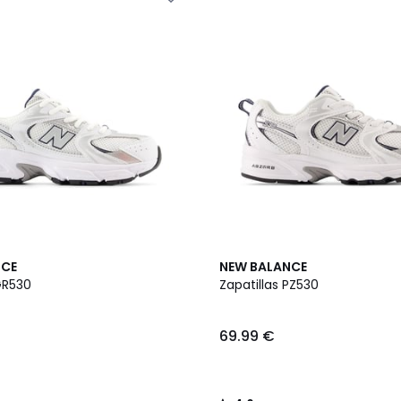
2
4,6
NCE
NEW BALANCE
Colores
/ 5
GR530
Zapatillas PZ530
69.99 €