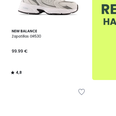
4,8
NEW BALANCE
/ 5
Zapatillas GR530
99.99 €
4,8
/
5