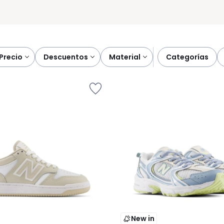
precio
descuentos
material
categorías
New in