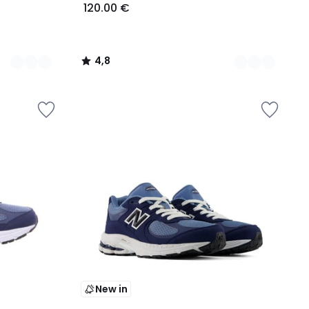
120.00 €
4,8
/
5
New in