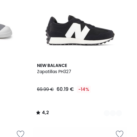
2
4,2
NEW BALANCE
Colores
/ 5
Zapatillas PH327
60.19 €
69.99 €
-14%
4,2
/
5