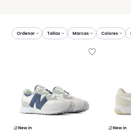
Ordenar
tallas
marcas
colores
New in
New in