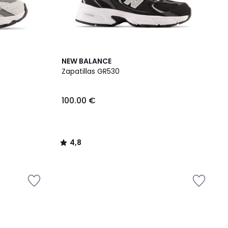
4,8
NEW BALANCE
/ 5
Zapatillas GR530
100.00 €
4,8
/
5