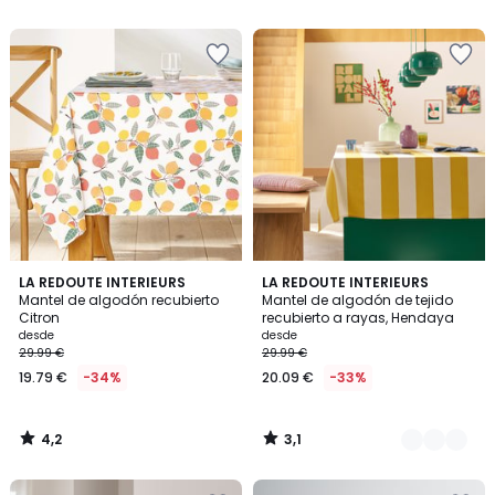
5
5
4,2
3,1
LA REDOUTE INTERIEURS
2
LA REDOUTE INTERIEURS
/ 5
/
Mantel de algodón recubierto
Mantel de algodón de tejido
Colores
5
Citron
recubierto a rayas, Hendaya
desde
desde
29.99 €
29.99 €
19.79 €
-34%
20.09 €
-33%
4,2
3,1
/
/
5
5