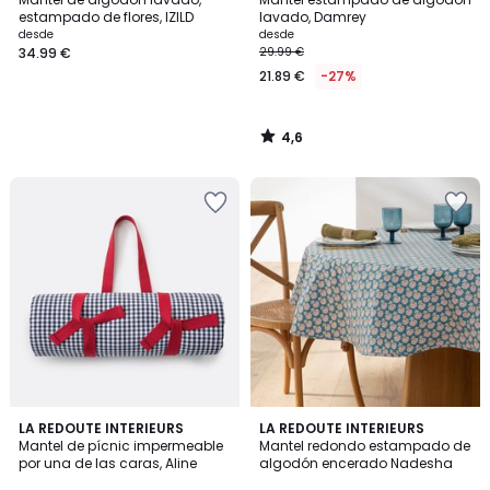
estampado de flores, IZILD
lavado, Damrey
desde
desde
34.99 €
29.99 €
21.89 €
-27%
4,6
/
5
3,8
4,8
LA REDOUTE INTERIEURS
LA REDOUTE INTERIEURS
/ 5
/ 5
Mantel de pícnic impermeable
Mantel redondo estampado de
por una de las caras, Aline
algodón encerado Nadesha