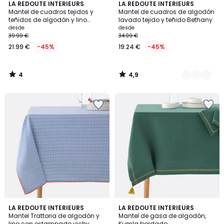
4
4,9
LA REDOUTE INTERIEURS
3
LA REDOUTE INTERIEURS
/
/ 5
Mantel de cuadros tejidos y
Mantel de cuadros de algodón
Colores
5
teñidos de algodón y lino
lavado tejido y teñido Bethany
Tissala
desde
desde
39.99 €
34.99 €
21.99 €
-45%
19.24 €
-45%
4
4,9
/
/
5
5
4,7
4,4
4
LA REDOUTE INTERIEURS
LA REDOUTE INTERIEURS
/ 5
/ 5
Mantel Trattoria de algodón y
Mantel de gasa de algodón,
Colores
lino con estampado vichy
Kumla bordado