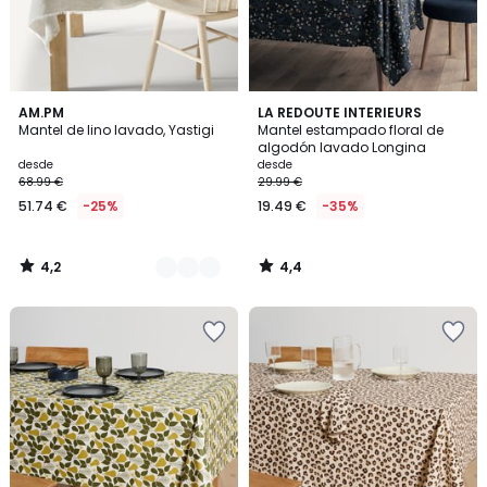
4,2
4,4
3
AM.PM
LA REDOUTE INTERIEURS
/ 5
/ 5
Mantel de lino lavado, Yastigi
Mantel estampado floral de
Colores
algodón lavado Longina
desde
desde
68.99 €
29.99 €
51.74 €
-25%
19.49 €
-35%
4,2
4,4
/
/
5
5