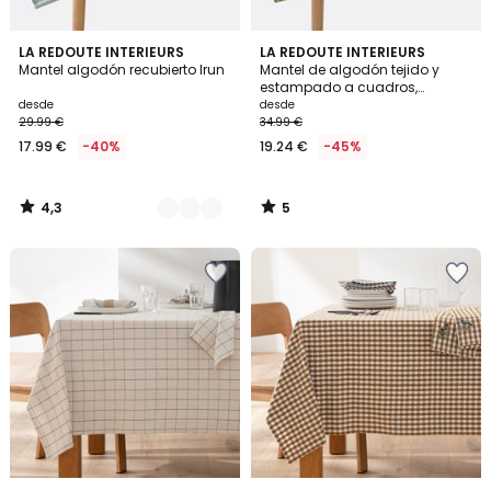
4,3
5
3
LA REDOUTE INTERIEURS
LA REDOUTE INTERIEURS
/ 5
/
Mantel algodón recubierto Irun
Mantel de algodón tejido y
Colores
5
estampado a cuadros,
Hortense
desde
desde
29.99 €
34.99 €
17.99 €
-40%
19.24 €
-45%
4,3
5
/
/
5
5