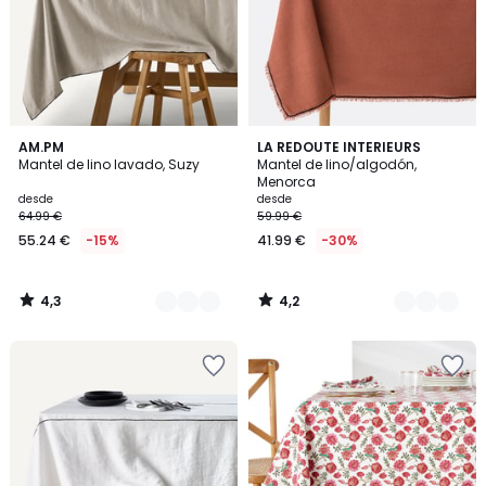
4,3
4,2
8
AM.PM
4
LA REDOUTE INTERIEURS
/ 5
/ 5
Mantel de lino lavado, Suzy
Mantel de lino/algodón,
Colores
Colores
Menorca
desde
desde
64.99 €
59.99 €
55.24 €
-15%
41.99 €
-30%
4,3
4,2
/
/
5
5