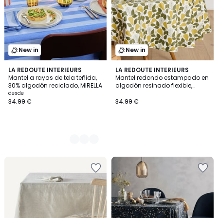
New in
New in
2
LA REDOUTE INTERIEURS
LA REDOUTE INTERIEURS
Mantel a rayas de tela teñida,
Mantel redondo estampado en
Colores
30% algodón reciclado, MIRELLA
algodón resinado flexible,
VINTAGE PEAR
desde
34.99 €
34.99 €