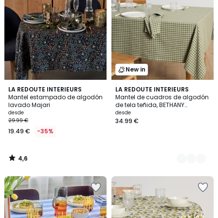
New in
4,6
LA REDOUTE INTERIEURS
2
LA REDOUTE INTERIEURS
/ 5
Mantel estampado de algodón
Mantel de cuadros de algodón
Colores
lavado Majari
de tela teñida, BETHANY
BICOLORE
desde
desde
29.99 €
34.99 €
19.49 €
-35%
4,6
/
5