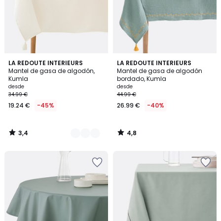
3,4
4,8
3
LA REDOUTE INTERIEURS
LA REDOUTE INTERIEURS
/ 5
/ 5
Mantel de gasa de algodón,
Mantel de gasa de algodón
Colores
Kumla
bordado, Kumla
desde
desde
34.99 €
44.99 €
19.24 €
-45%
26.99 €
-40%
3,4
4,8
/
/
5
5