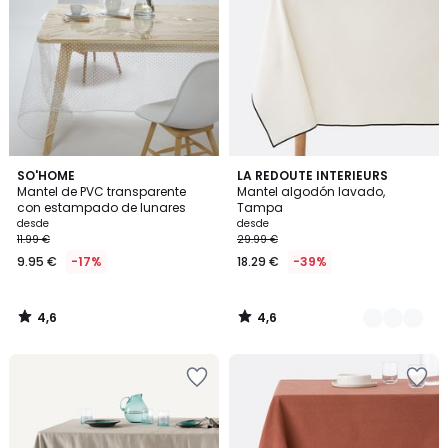
4,6
4,6
SO'HOME
5
LA REDOUTE INTERIEURS
/ 5
/ 5
Mantel de PVC transparente
Mantel algodón lavado,
Colores
con estampado de lunares
Tampa
desde
desde
11.99 €
29.99 €
9.95 €
-17%
18.29 €
-39%
4,6
4,6
/
/
5
5