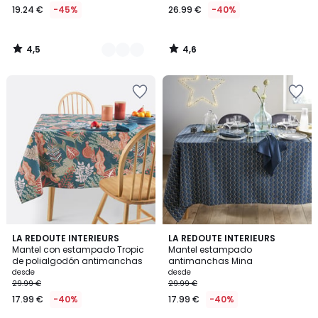
19.24 €
-45%
26.99 €
-40%
4,5
4,6
/
/
5
5
4,7
4,7
LA REDOUTE INTERIEURS
LA REDOUTE INTERIEURS
/ 5
/ 5
Mantel con estampado Tropic
Mantel estampado
de polialgodón antimanchas
antimanchas Mina
desde
desde
29.99 €
29.99 €
17.99 €
-40%
17.99 €
-40%