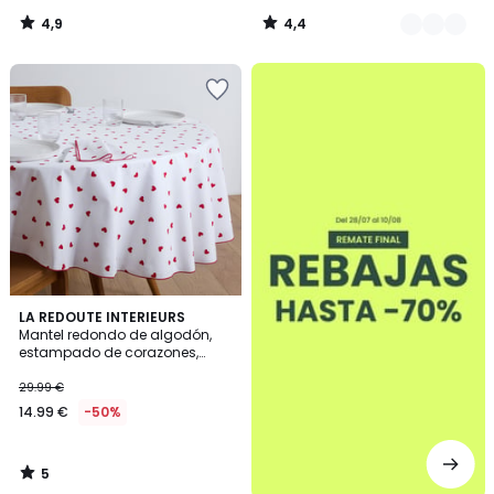
4,9
4,4
/
/
5
5
.
5
LA REDOUTE INTERIEURS
/
Mantel redondo de algodón,
5
estampado de corazones,
SCACCO
29.99 €
14.99 €
-50%
5
/