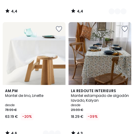
4,4
4,4
/
/
5
5
4,6
4,3
2
AM.PM
LA REDOUTE INTERIEURS
/ 5
/ 5
Mantel de lino, Linette
Mantel estampado de algodón
Colores
lavado, Kalyan
desde
desde
78.99 €
29.99 €
63.19 €
-20%
18.29 €
-39%
4,6
4,3