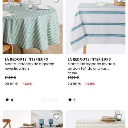
4
5
3
LA REDOUTE INTERIEURS
LA REDOUTE INTERIEURS
/
/
Mantel redondo de algodón
Mantel de algodón lavado,
Colores
5
5
revestido, Irun
tejido y teñido a rayas,
Boisseau
desde
34.99 €
34.99 €
20.99 €
-40%
20.99 €
-40%
4
5
/
/
5
5