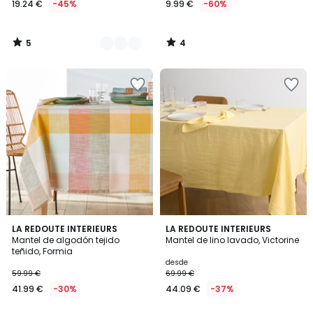
19.24 €
-45%
9.99 €
-60%
partir
de
19.24
5
4
€
/
/
5
5
en
lugar
de
34.99
€
45%
descuento
aplicado.
4,9
4,4
LA REDOUTE INTERIEURS
15
LA REDOUTE INTERIEURS
/ 5
/ 5
Mantel de algodón tejido
Mantel de lino lavado, Victorine
Colores
teñido, Formia
desde
59.99 €
69.99 €
41.99 €
-30%
44.09 €
-37%