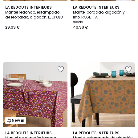
LA REDOUTE INTERIEURS
LA REDOUTE INTERIEURS
Mantel redondo, estampado
Mantel bordado, algodón y
de leopardo, algodón, LEOPOLD
lino, ROSETTA
desde
29.99 €
49.99 €
New in
4,6
LA REDOUTE INTERIEURS
LA REDOUTE INTERIEURS
/ 5
Mantel de algodón lavado,
Mantel estampado de algodón