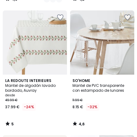
/
/
5
5
5
4,6
LA REDOUTE INTERIEURS
SO'HOME
/
/ 5
Mantel de algodón lavado
Mantel de PVC transparente
5
bordado, Auvray
con estampado de lunares
desde
49.99 €
11.99 €
37.99 €
-24%
8.15 €
-32%
5
4,6
/
/
5
5