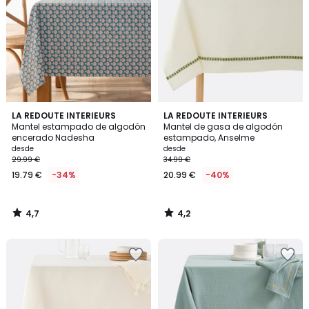
4,7
4,2
LA REDOUTE INTERIEURS
LA REDOUTE INTERIEURS
/ 5
/ 5
Mantel estampado de algodón
Mantel de gasa de algodón
encerado Nadesha
estampado, Anselme
desde
desde
29.99 €
34.99 €
19.79 €
-34%
20.99 €
-40%
4,7
4,2
/
/
5
5