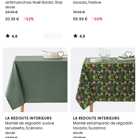
antimanchas Noël Nordic Star
lavado, Festive
desde
29.99 €
79.99 €
20.39 €
-32%
55.99 €
-30%
4,6
4,5
/
/
5
5
3,3
5
8
LA REDOUTE INTERIEURS
LA REDOUTE INTERIEURS
/ 5
/
Mantel de algodón suave
Mantel estampado de algodón
Colores
5
recubierto, Scénario
lavado, Suzanna
desde
desde
24.99 €
29.99 €