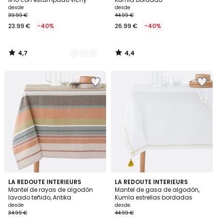
desde
desde
39.99 €
44.99 €
23.99 €
-40%
26.99 €
-40%
4,7
4,4
/
/
5
5
4,5
4,6
3
LA REDOUTE INTERIEURS
LA REDOUTE INTERIEURS
/ 5
/ 5
Mantel de rayas de algodón
Mantel de gasa de algodón,
Colores
lavado teñido, Antika
Kumla estrellas bordadas
desde
desde
34.99 €
44.99 €