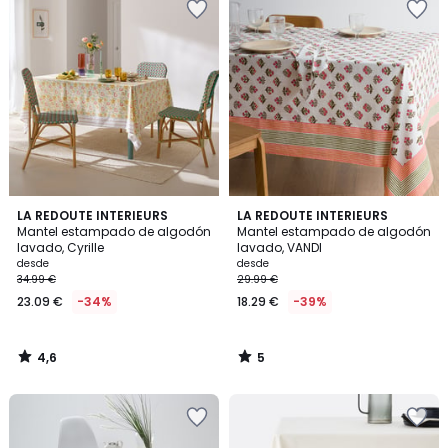
4,6
5
LA REDOUTE INTERIEURS
LA REDOUTE INTERIEURS
/ 5
/
Mantel estampado de algodón
Mantel estampado de algodón
5
lavado, Cyrille
lavado, VANDI
desde
desde
34.99 €
29.99 €
23.09 €
-34%
18.29 €
-39%
4,6
5
/
/
5
5