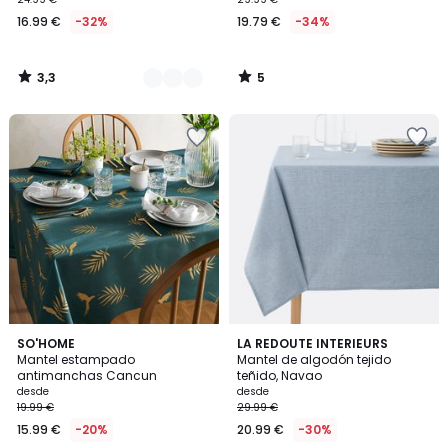
16.99 €
-32%
19.79 €
-34%
3,3
5
/
/
5
5
4,4
4,4
SO'HOME
3
LA REDOUTE INTERIEURS
/ 5
/ 5
Mantel estampado
Mantel de algodón tejido
Colores
antimanchas Cancun
teñido, Navao
desde
desde
19.99 €
29.99 €
15.99 €
-20%
20.99 €
-30%