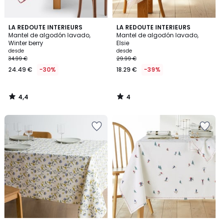
4,4
4
LA REDOUTE INTERIEURS
LA REDOUTE INTERIEURS
/ 5
/
Mantel de algodón lavado,
Mantel de algodón lavado,
5
Winter berry
Elsie
desde
desde
34.99 €
29.99 €
24.49 €
-30%
18.29 €
-39%
4,4
4
/
/
5
5