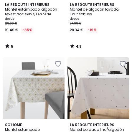
5
4,9
LA REDOUTE INTERIEURS
LA REDOUTE INTERIEURS
/
/ 5
Mantel estampado, algodón
Mantel de algodón lavado,
5
revestido flexible, LANZANA
Tout schuss
desde
desde
29.99 €
34.99 €
19.49 €
-35%
28.34 €
-19%
5
4,9
/
/
5
5
4,6
4,5
2
SO'HOME
LA REDOUTE INTERIEURS
/ 5
/ 5
Mantel estampado
Mantel bordado lino/algodón
Colores