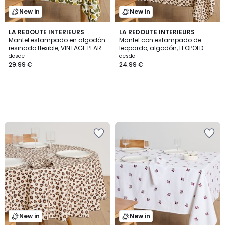
New in
New in
LA REDOUTE INTERIEURS
LA REDOUTE INTERIEURS
Mantel estampado en algodón
Mantel con estampado de
resinado flexible, VINTAGE PEAR
leopardo, algodón, LEOPOLD
desde
desde
29.99 €
24.99 €
New in
New in