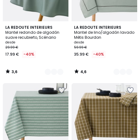
3,6
4,6
8
LA REDOUTE INTERIEURS
7
LA REDOUTE INTERIEURS
/ 5
/ 5
Mantel redondo de algodón
Mantel de lino/algodón lavado
Colores
Colores
suave recubierto, Scénario
Métis Bourdon
desde
desde
29.99 €
59.99 €
17.99 €
-40%
35.99 €
-40%
3,6
4,6
/
/
5
5