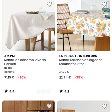
4,4
4,2
3
AM.PM
LA REDOUTE INTERIEURS
/ 5
/ 5
Mantel de cáñamo lavado,
Mantel redondo de algodón
Colores
Helmati
recubierto Citron
desde
88.99 €
34.99 €
71.19 €
-20%
22.74 €
-35%
4,4
4,2
/
/
5
5