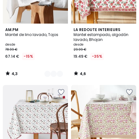
4,3
4,6
2
AM.PM
LA REDOUTE INTERIEURS
/ 5
/ 5
Mantel de lino lavado, Tojos
Mantel estampado, algodón
Colores
lavado, Bhojan
desde
desde
78.99 €
29.99 €
67.14 €
-15%
19.49 €
-35%
4,3
4,6
/
/
5
5