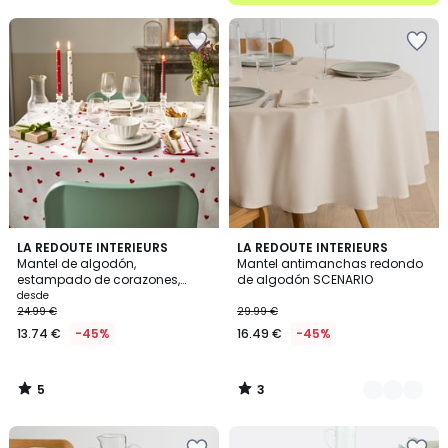
5
5
3
LA REDOUTE INTERIEURS
5
LA REDOUTE INTERIEURS
/
/
Mantel de algodón,
Mantel antimanchas redondo
Colores
5
5
estampado de corazones,
de algodón SCENARIO
SCACCO
desde
24.99 €
29.99 €
13.74 €
-45%
16.49 €
-45%
5
3
/
/
5
5