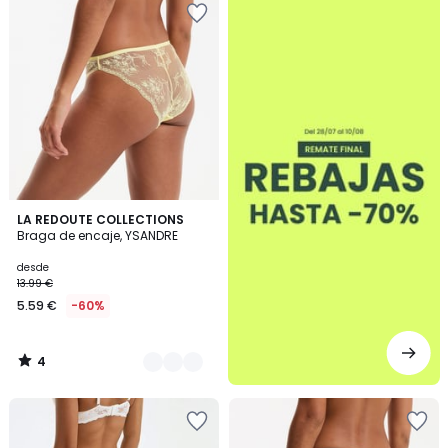
4
3
LA REDOUTE COLLECTIONS
/
Braga de encaje, YSANDRE
Colores
5
desde
13.99 €
5.59 €
-60%
4
/
5