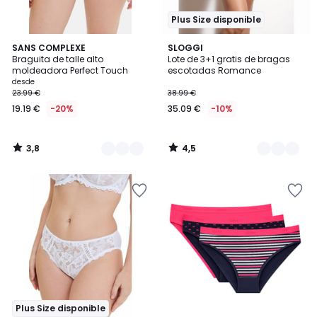
Plus Size disponible
3,8
4,5
2
SANS COMPLEXE
2
SLOGGI
/ 5
/ 5
Braguita de talle alto
Lote de 3+1 gratis de bragas
Colores
Colores
moldeadora Perfect Touch
escotadas Romance
desde
23.99 €
38.99 €
19.19 €
-20%
35.09 €
-10%
3,8
4,5
/
/
5
5
Plus Size disponible