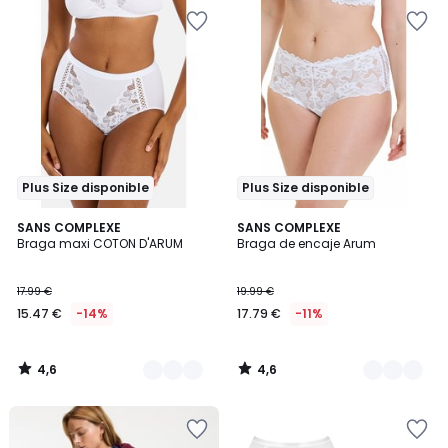
Plus Size disponible
Plus Size disponible
4,6
4,6
2
SANS COMPLEXE
3
SANS COMPLEXE
/ 5
/ 5
Braga maxi COTON D'ARUM
Braga de encaje Arum
Colores
Colores
17.99 €
19.99 €
15.47 €
-14%
17.79 €
-11%
4,6
4,6
/
/
5
5