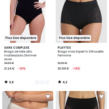
Plus Size disponible
Plus Size disponible
3,9
4,2
2
SANS COMPLEXE
PLAYTEX
/ 5
/ 5
Braga de talle alto
Braga maxi Expert In Silhouette
Colores
moldeadora Slimmer
Feminine
desde
24.99 €
33.99 €
21.24 €
-15%
30.59 €
-10%
3,9
4,2
/
/
5
5