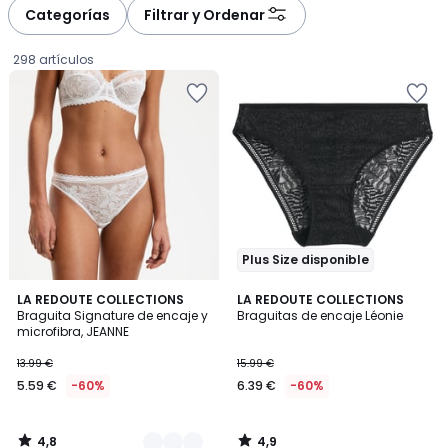
à
à
Categorías
Filtrar y Ordenar
gauche
droite
298 artículos
Plus Size disponible
4,8
4,9
5
LA REDOUTE COLLECTIONS
LA REDOUTE COLLECTIONS
/ 5
/ 5
Braguita Signature de encaje y
Braguitas de encaje Léonie
Colores
microfibra, JEANNE
5.59
13.99 €
15.99 €
€
5.59 €
-60%
6.39 €
-60%
en
lugar
de
4,8
4,9