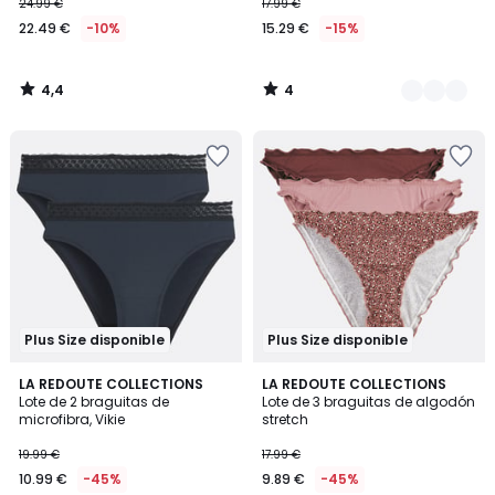
24.99 €
17.99 €
22.49 €
-10%
15.29 €
-15%
4,4
4
/
/
5
5
Plus Size disponible
Plus Size disponible
4,7
4,6
3
LA REDOUTE COLLECTIONS
LA REDOUTE COLLECTIONS
/ 5
/ 5
Lote de 2 braguitas de
Lote de 3 braguitas de algodón
Colores
microfibra, Vikie
stretch
19.99 €
17.99 €
10.99 €
-45%
9.89 €
-45%