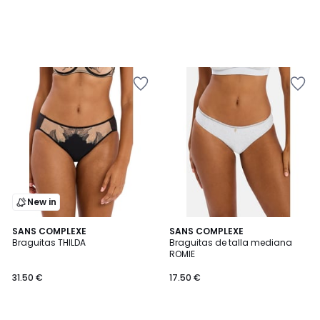
New in
SANS COMPLEXE
2
SANS COMPLEXE
Braguitas THILDA
Braguitas de talla mediana
Colores
ROMIE
31.50 €
17.50 €