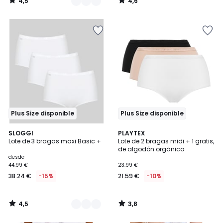
4,5
4,6
/
/
5
5
Plus Size disponible
Plus Size disponible
4,5
3,8
3
SLOGGI
PLAYTEX
/ 5
/ 5
Lote de 3 bragas maxi Basic +
Lote de 2 bragas midi + 1 gratis,
Colores
de algodón orgánico
desde
44.99 €
23.99 €
38.24 €
-15%
21.59 €
-10%
4,5
3,8
/
/
5
5