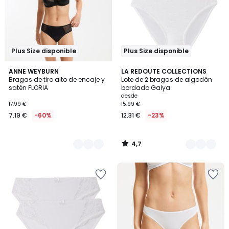
Plus Size disponible
Plus Size disponible
4,7
2
ANNE WEYBURN
4
LA REDOUTE COLLECTIONS
/ 5
Bragas de tiro alto de encaje y
Lote de 2 bragas de algodón
Colores
Colores
satén FLORIA
bordado Galya
desde
17.99 €
15.99 €
7.19 €
-60%
12.31 €
-23%
4,7
/
5