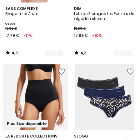
4,8
4,3
2
SANS COMPLEXE
4
DIM
/ 5
/ 5
Braga midi Arum
Lote de 3 bragas Les Pockets de
Colores
Colores
algodón stretch
desde
19.99 €
19.99 €
17.79 €
-11%
17.99 €
-10%
4,8
4,3
/
/
5
5
Plus Size disponible
3,7
4,6
2
LA REDOUTE COLLECTIONS
2
SLOGGI