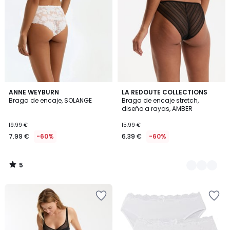
5
ANNE WEYBURN
2
LA REDOUTE COLLECTIONS
/
Braga de encaje, SOLANGE
Braga de encaje stretch,
Colores
5
diseño a rayas, AMBER
19.99 €
15.99 €
7.99 €
-60%
6.39 €
-60%
5
/
5