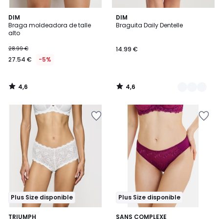
4,6
4,6
DIM
4
DIM
/ 5
/ 5
Braga moldeadora de talle
Braguita Daily Dentelle
Colores
alto
28.99 €
14.99 €
27.54 €
-5%
4,6
4,6
/
/
5
5
Plus Size disponible
Plus Size disponible
5
4,6
3
TRIUMPH
2
SANS COMPLEXE