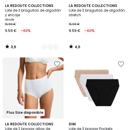
3,5
4,5
3
LA REDOUTE COLLECTIONS
LA REDOUTE COLLECTIONS
/ 5
/ 5
Lote de 3 braguitas de algodón
Lote de 3 braguitas de algodón
Colores
y encaje
stretch
desde
15.99 €
15.99 €
9.59 €
-40%
9.59 €
-40%
3,5
4,5
/
/
5
5
Plus Size disponible
4,6
4,1
3
LA REDOUTE COLLECTIONS
5
DIM
/ 5
/ 5
Lote de 2 bragas altas de
Lote de 3 bragas Pockets