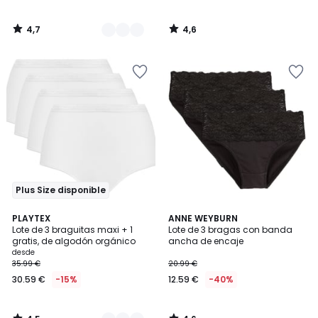
4,7
4,6
/
/
5
5
Plus Size disponible
4,5
4,6
3
PLAYTEX
ANNE WEYBURN
/ 5
/ 5
Lote de 3 braguitas maxi + 1
Lote de 3 bragas con banda
Colores
gratis, de algodón orgánico
ancha de encaje
desde
35.99 €
20.99 €
30.59 €
-15%
12.59 €
-40%