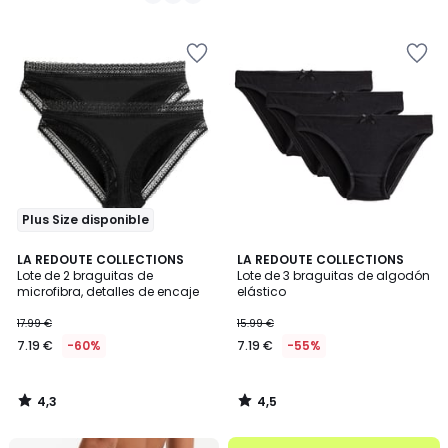
13.99
/
/
5
5
€
60%
descuento
aplicado.
Plus Size disponible
4,3
4,5
LA REDOUTE COLLECTIONS
LA REDOUTE COLLECTIONS
/ 5
/ 5
Lote de 2 braguitas de
Lote de 3 braguitas de algodón
microfibra, detalles de encaje
elástico
17.99 €
15.99 €
7.19 €
-60%
7.19 €
-55%
4,3
4,5
/
/
5
5
.