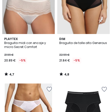
4,7
4,8
PLAYTEX
DIM
/ 5
/ 5
Braguita midi con encaje y
Braguita de talle alto Generous
micro Secret Comfort
21.99 €
22.99 €
20.89 €
-5%
21.84 €
-5%
4,7
4,8
/
/
5
5