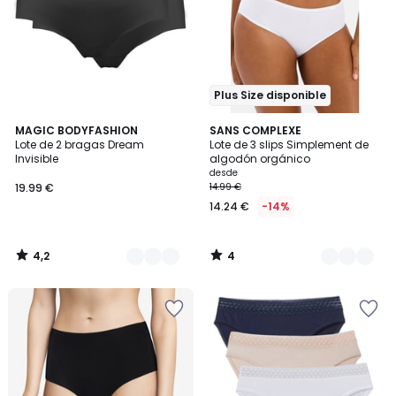
Plus Size disponible
4,2
4
2
MAGIC BODYFASHION
3
SANS COMPLEXE
/ 5
/
Lote de 2 bragas Dream
Lote de 3 slips Simplement de
Colores
Colores
5
Invisible
algodón orgánico
desde
19.99 €
14.99 €
14.24 €
-14%
4,2
4
/
/
5
5