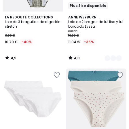
Plus Size disponible
4,9
4,3
LA REDOUTE COLLECTIONS
5
ANNE WEYBURN
/ 5
/ 5
Lote de 3 braguitas de algodón
Lote de 2 bragas de tul liso y tul
Colores
stretch
bordado Lyssa
desde
17.99 €
16.99 €
10.79 €
-40%
11.04 €
-35%
4,9
4,3
/
/
5
5