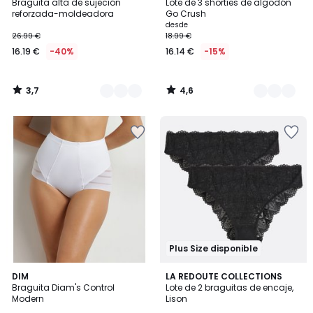
/ 5
/ 5
Braguita alta de sujeción
Lote de 3 shorties de algodón
Colores
Colores
reforzada-moldeadora
Go Crush
desde
26.99 €
18.99 €
16.19 €
-40%
16.14 €
-15%
3,7
4,6
/
/
5
5
Plus Size disponible
4,1
4,8
DIM
3
LA REDOUTE COLLECTIONS
/ 5
/ 5
Braguita Diam's Control
Lote de 2 braguitas de encaje,
Colores
Modern
Lison