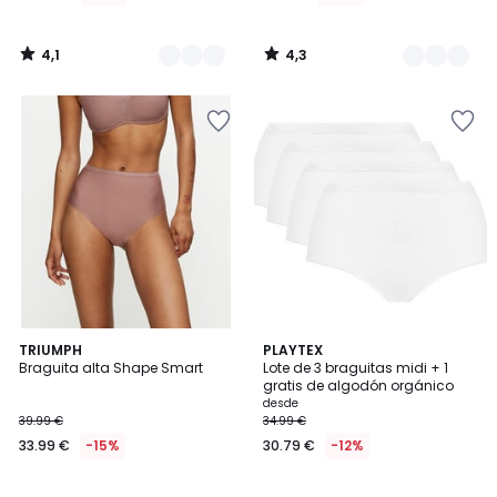
4,1
4,3
/
/
5
5
4,6
3,9
TRIUMPH
3
PLAYTEX
/ 5
/ 5
Braguita alta Shape Smart
Lote de 3 braguitas midi + 1
Colores
gratis de algodón orgánico
desde
39.99 €
34.99 €
33.99 €
-15%
30.79 €
-12%