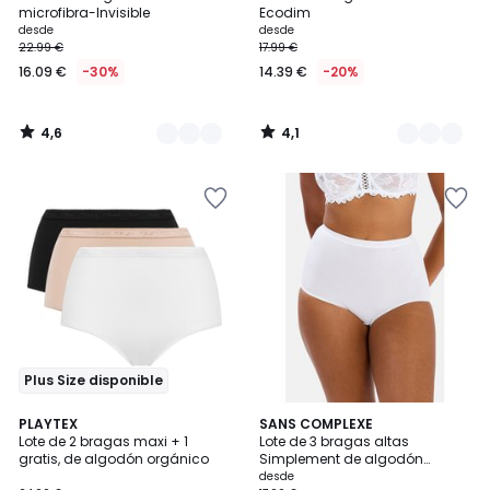
Colores
Colores
microfibra-Invisible
Ecodim
desde
desde
22.99 €
17.99 €
16.09 €
-30%
14.39 €
-20%
4,6
4,1
/
/
5
5
Plus Size disponible
4,4
4
PLAYTEX
4
SANS COMPLEXE
/ 5
/
Lote de 2 bragas maxi + 1
Lote de 3 bragas altas
Colores
5
gratis, de algodón orgánico
Simplement de algodón
orgánico
desde