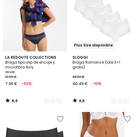
Plus Size disponible
4,4
4,6
3
LA REDOUTE COLLECTIONS
2
SLOGGI
/ 5
/ 5
Braga tipo slip de encaje y
Braga Romance (lote 3+1
Colores
Colores
microfibra Avry
gratis)
desde
10.99 €
44.99 €
7.36 €
-33%
40.49 €
-10%
4,4
4,6
/
/
5
5