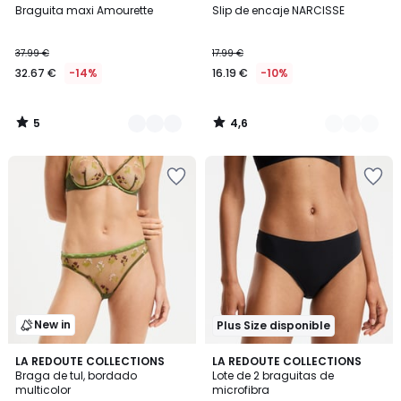
/
/ 5
Braguita maxi Amourette
Slip de encaje NARCISSE
Colores
Colores
5
37.99 €
17.99 €
32.67 €
-14%
16.19 €
-10%
5
4,6
/
/
5
5
New in
Plus Size disponible
LA REDOUTE COLLECTIONS
3
LA REDOUTE COLLECTIONS
Braga de tul, bordado
Lote de 2 braguitas de
Colores
multicolor
microfibra