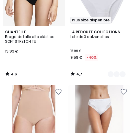
Plus Size disponible
4,6
4,7
CHANTELLE
2
LA REDOUTE COLLECTIONS
/ 5
/ 5
Braga de talle alto elástico
Lote de 3 calzoncillos
Colores
SOFT STRETCH TU
19.99 €
15.99 €
9.59 €
-40%
4,6
4,7
/
/
5
5