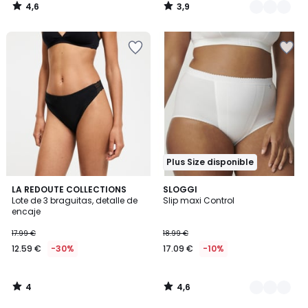
4,6
3,9
/
/
5
5
Plus Size disponible
4
4,6
LA REDOUTE COLLECTIONS
2
SLOGGI
/
/ 5
Lote de 3 braguitas, detalle de
Slip maxi Control
Colores
5
encaje
17.99 €
18.99 €
12.59 €
-30%
17.09 €
-10%
4
4,6
/
/
5
5