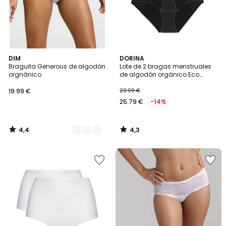
4,4
4,3
2
DIM
DORINA
/ 5
/ 5
Braguita Generous de algodón
Lote de 2 bragas menstruales
Colores
orgnánico
de algodón orgánico Eco
Moon
19.99 €
29.99 €
25.79 €
-14%
4,4
4,3
/
/
5
5