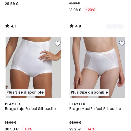
29.99 €
16.99 €
13.08 €
-23%
4,1
4,8
/
/
5
5
Plus Size disponible
Plus Size disponible
4,1
4,3
3
PLAYTEX
2
PLAYTEX
/ 5
/ 5
Braga faja Perfect Silhouette
Braga Maxi Perfect Silhouette
Colores
Colores
33.99 €
26.99 €
30.59 €
-10%
23.21 €
-14%