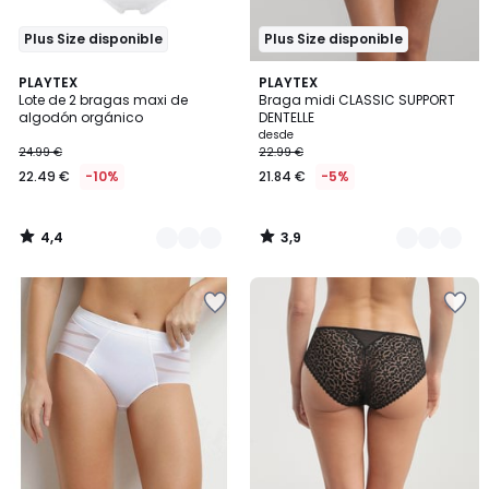
Plus Size disponible
Plus Size disponible
4,4
3,9
2
PLAYTEX
3
PLAYTEX
/ 5
/ 5
Lote de 2 bragas maxi de
Braga midi CLASSIC SUPPORT
Colores
Colores
algodón orgánico
DENTELLE
desde
24.99 €
22.99 €
22.49 €
-10%
21.84 €
-5%
4,4
3,9
/
/
5
5