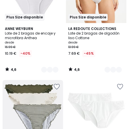
Plus Size disponible
Plus Size disponible
4,6
4,6
6
ANNE WEYBURN
3
LA REDOUTE COLLECTIONS
/ 5
/ 5
Lote de 2 bragas de encaje y
Lote de 2 bragas de algodón
Colores
Colores
microfibra Anthea
liso Cottone
desde
desde
16.99 €
13.99 €
10.19 €
-40%
7.69 €
-45%
4,6
4,6
/
/
5
5