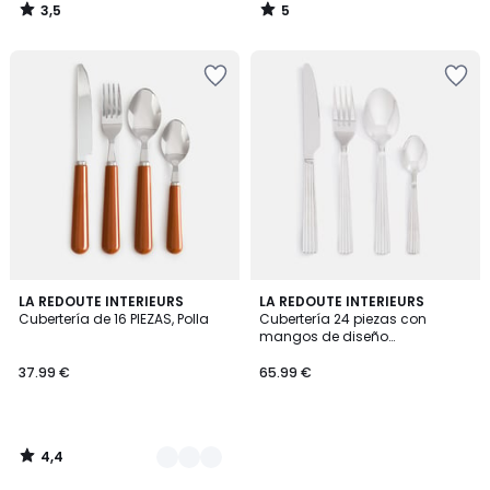
3,5
5
/
/
5
5
4,4
2
LA REDOUTE INTERIEURS
LA REDOUTE INTERIEURS
/ 5
Cubertería de 16 PIEZAS, Polla
Cubertería 24 piezas con
Colores
mangos de diseño
acanalado, acero inoxidable,
PATTIE
37.99 €
65.99 €
4,4
/
5