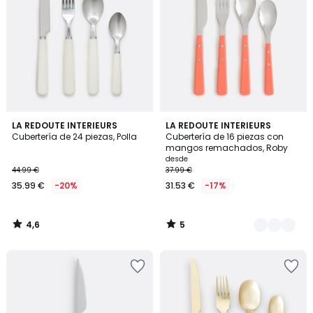
4,6
5
LA REDOUTE INTERIEURS
3
LA REDOUTE INTERIEURS
/ 5
/
Cubertería de 24 piezas, Polla
Cubertería de 16 piezas con
Colores
5
mangos remachados, Roby
desde
44.99 €
37.99 €
35.99 €
-20%
31.53 €
-17%
4,6
5
/
/
5
5