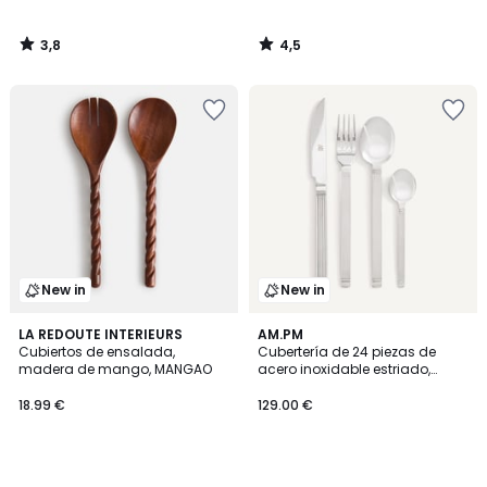
3,8
4,5
/
/
5
5
New in
New in
LA REDOUTE INTERIEURS
AM.PM
Cubiertos de ensalada,
Cubertería de 24 piezas de
madera de mango, MANGAO
acero inoxidable estriado,
AGATHA
18.99 €
129.00 €