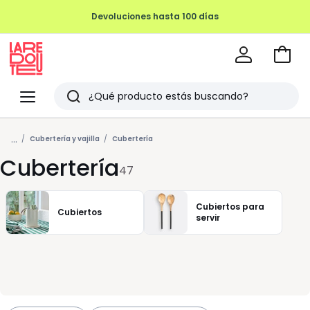
Devoluciones hasta 100 días
Ir
a
La
la
Redoute
Menu
Buscar
cesta
Últimos
...
artículos
Cubertería y vajilla
Cubertería
Cubertería
vistos
47
Cubiertos para
Cubiertos
servir