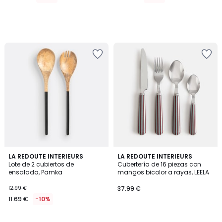
3,5
5
LA REDOUTE INTERIEURS
LA REDOUTE INTERIEURS
/ 5
/
Lote de 2 cubiertos de
Cubertería de 16 piezas con
5
ensalada, Pamka
mangos bicolor a rayas, LEELA
12.99 €
37.99 €
11.69 €
-10%