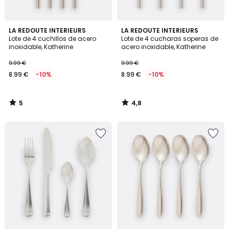
5
4,8
LA REDOUTE INTERIEURS
LA REDOUTE INTERIEURS
/
/ 5
Lote de 4 cuchillos de acero
Lote de 4 cucharas soperas de
5
inoxidable, Katherine
acero inoxidable, Katherine
9.99 €
9.99 €
8.99 €
-10%
8.99 €
-10%
5
4,8
/
/
5
5