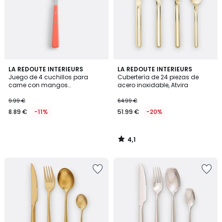
4,1
LA REDOUTE INTERIEURS
LA REDOUTE INTERIEURS
/ 5
Juego de 4 cuchillos para
Cubertería de 24 piezas de
carne con mangos
acero inoxidable, Atvira
remachados, ROBY
9.99 €
64.99 €
8.89 €
-11%
51.99 €
-20%
4,1
/
5