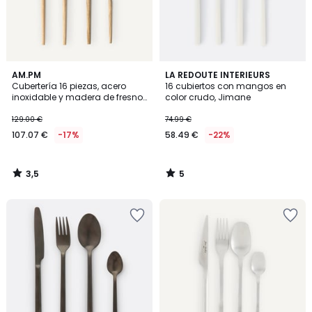
3,5
5
AM.PM
LA REDOUTE INTERIEURS
/ 5
/
Cubertería 16 piezas, acero
16 cubiertos con mangos en
5
inoxidable y madera de fresno,
color crudo, Jimane
Emako
129.00 €
74.99 €
107.07 €
-17%
58.49 €
-22%
3,5
5
/
/
5
5