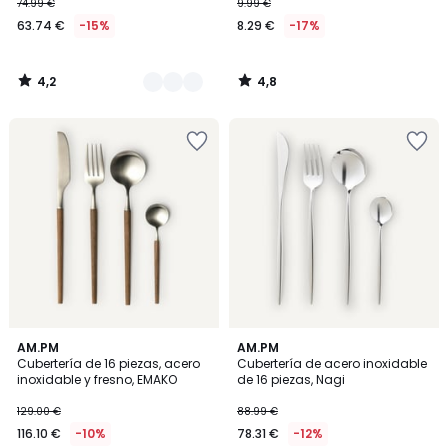
74.99 €
9.99 €
63.74 €
-15%
8.29 €
-17%
4,2
4,8
/
/
5
5
3,8
4,5
AM.PM
AM.PM
/ 5
/ 5
Cubertería de 16 piezas, acero
Cubertería de acero inoxidable
inoxidable y fresno, EMAKO
de 16 piezas, Nagi
129.00 €
88.99 €
116.10 €
-10%
78.31 €
-12%