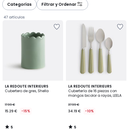
Categorías
Filtrar y Ordenar
47 artículos
5
5
LA REDOUTE INTERIEURS
LA REDOUTE INTERIEURS
/
/
Cubertero de gres, Shella
Cubertería de 16 piezas con
5
5
mangos bicolor a rayas, LEELA
15.29
17.99 €
37.99 €
€
15.29 €
-15%
34.19 €
-10%
en
lugar
de
5
5