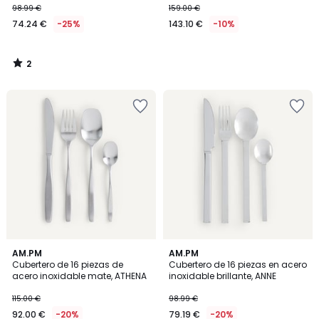
98.99 €
159.00 €
74.24 €
-25%
143.10 €
-10%
2
/
5
AM.PM
AM.PM
Cubertero de 16 piezas de
Cubertero de 16 piezas en acero
acero inoxidable mate, ATHENA
inoxidable brillante, ANNE
115.00 €
98.99 €
92.00 €
-20%
79.19 €
-20%