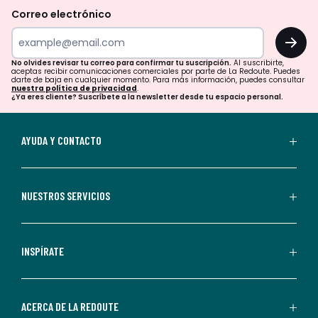
revisar
Correo electrónico
tu
OK
correo
para
No olvides revisar tu correo para confirmar tu suscripción.
Al suscribirte,
aceptas recibir comunicaciones comerciales por parte de La Redoute. Puedes
confirmar
darte de baja en cualquier momento. Para más información, puedes consultar
nuestra política de privacidad
.
tu
¿Ya eres cliente? Suscríbete a la newsletter desde tu espacio personal.
suscripción.
Al
AYUDA Y CONTACTO
suscribirte,
aceptas
recibir
NUESTROS SERVICIOS
comunicaciones
comerciales
personalizadas
INSPÍRATE
por
parte
de
ACERCA DE LA REDOUTE