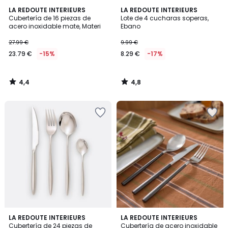
4,4
4,8
LA REDOUTE INTERIEURS
LA REDOUTE INTERIEURS
/ 5
/ 5
Cubertería de 16 piezas de
Lote de 4 cucharas soperas,
acero inoxidable mate, Materi
Ebano
27.99 €
9.99 €
23.79 €
-15%
8.29 €
-17%
4,4
4,8
/
/
5
5
4,8
3,9
LA REDOUTE INTERIEURS
LA REDOUTE INTERIEURS
/ 5
/ 5
Cubertería de 24 piezas de
Cubertería de acero inoxidable