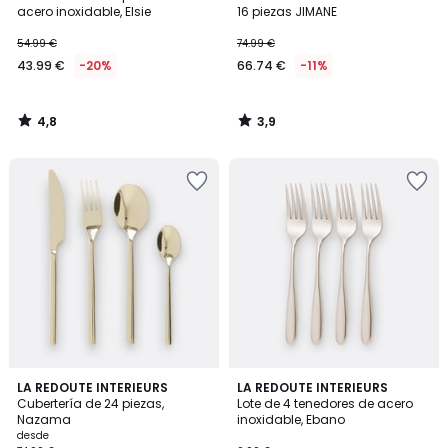
acero inoxidable, Elsie
16 piezas JIMANE
54.99 €
74.99 €
43.99 €
-20%
66.74 €
-11%
4,8
3,9
/
/
5
5
4,2
4,8
2
LA REDOUTE INTERIEURS
LA REDOUTE INTERIEURS
/ 5
/ 5
Cubertería de 24 piezas,
Lote de 4 tenedores de acero
Colores
Nazama
inoxidable, Ebano
desde