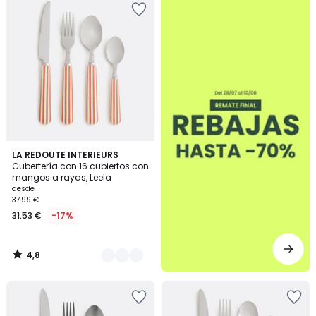
4,8
4
LA REDOUTE INTERIEURS
/ 5
Cubertería con 16 cubiertos con
Colores
mangos a rayas, Leela
desde
37.99 €
31.53 €
-17%
4,8
/
5