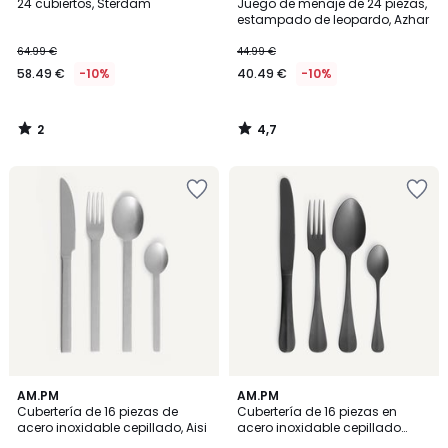
/
/ 5
24 cubiertos, Sterdam
Juego de menaje de 24 piezas,
5
estampado de leopardo, Azhar
64.99 €
44.99 €
58.49 €
-10%
40.49 €
-10%
2
4,7
/
/
5
5
2
AM.PM
AM.PM
/
Cubertería de 16 piezas de
Cubertería de 16 piezas en
5
acero inoxidable cepillado, Aisi
acero inoxidable cepillado
negro, Nivi