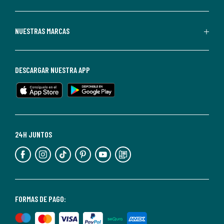
La
Redoute.
Puedes
NUESTRAS MARCAS
darte
de
baja
DESCARGAR NUESTRA APP
en
cualquier
momento.
Para
más
24H JUNTOS
información,
puedes
consultar
nuestra
<2>política
FORMAS DE PAGO:
de