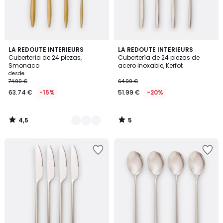
4,5
5
2
LA REDOUTE INTERIEURS
LA REDOUTE INTERIEURS
/ 5
/
Cubertería de 24 piezas,
Cubertería de 24 piezas de
Colores
5
Smonaco
acero inoxable, Kerfot
desde
74.99 €
64.99 €
63.74 €
-15%
51.99 €
-20%
4,5
5
/
/
5
5