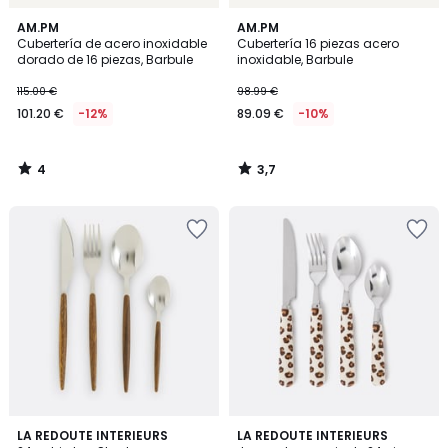
4
3,7
AM.PM
AM.PM
/
/ 5
Cubertería de acero inoxidable
Cubertería 16 piezas acero
5
dorado de 16 piezas, Barbule
inoxidable, Barbule
115.00 €
98.99 €
101.20 €
-12%
89.09 €
-10%
4
3,7
/
/
5
5
2
4,7
LA REDOUTE INTERIEURS
LA REDOUTE INTERIEURS