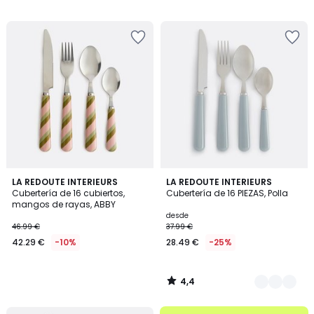
17.99
/
/
5
5
€
15%
descuento
aplicado.
4,4
LA REDOUTE INTERIEURS
4
LA REDOUTE INTERIEURS
/ 5
Cubertería de 16 cubiertos,
Cubertería de 16 PIEZAS, Polla
Colores
mangos de rayas, ABBY
desde
46.99 €
37.99 €
42.29 €
-10%
28.49 €
-25%
4,4
/
5
.