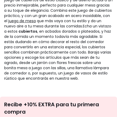
juego de cubiertos de estilo clásico y de diseño actual a un
precio inmejorable, perfecto para cualquier mesa gracias
a su toque de elegancia. Combina este juego de cubiertos
práctico, y con un gran acabado en acero inoxidable, con
el
juego de mesa
que más vaya con tu estilo y da un
nuevo aire a tu mesa durante las comidas.
Echa un vistazo
a estos
cubiertos
, en acbados dorados o plateados, y haz
de la comida un momento todavía más agradable. Si
estás dudando en cómo decorar el resto del comedor
para convertirlo en una estancia especial, los cubiertos
sencillos combinan prácticamente con todo. Baraja varias
opciones y escoge los artículos que más sean de tu
agrado, desde un jarrón con flores frescas sobre una
bonita mesa a juego con las sillas, una llamativa lámpara
de comedor o, por supuesto, un juego de vasos de estilo
rústico que encontrarás en nuestra web.
No
Recibe +10% EXTRA para tu primera
te
compra
olvides