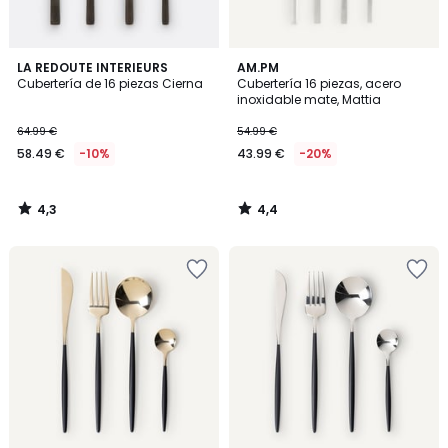
4,3
4,4
LA REDOUTE INTERIEURS
AM.PM
/ 5
/ 5
Cubertería de 16 piezas Cierna
Cubertería 16 piezas, acero
inoxidable mate, Mattia
64.99 €
54.99 €
58.49 €
-10%
43.99 €
-20%
4,3
4,4
/
/
5
5