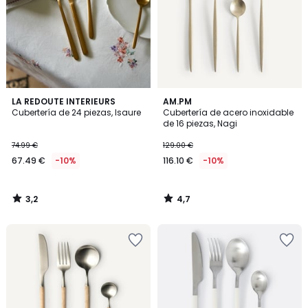
3,2
4,7
LA REDOUTE INTERIEURS
AM.PM
/ 5
/ 5
Cubertería de 24 piezas, Isaure
Cubertería de acero inoxidable
de 16 piezas, Nagi
74.99 €
129.00 €
67.49 €
-10%
116.10 €
-10%
3,2
4,7
/
/
5
5