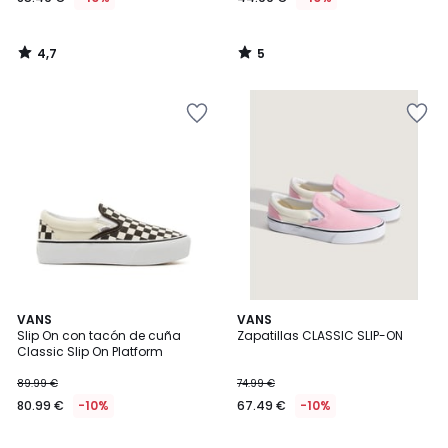
4,7
5
/
/
5
5
4,6
VANS
VANS
/ 5
Slip On con tacón de cuña
Zapatillas CLASSIC SLIP-ON
Classic Slip On Platform
89.99 €
74.99 €
80.99 €
-10%
67.49 €
-10%