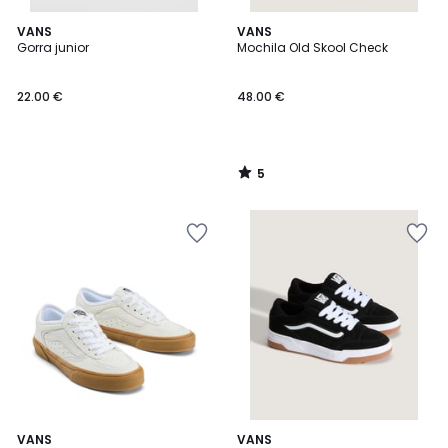
5
VANS
VANS
/
Gorra junior
Mochila Old Skool Check
5
22.00 €
48.00 €
5
/
5
3,3
VANS
VANS