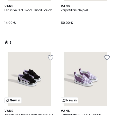
5
VANS
VANS
/
Estuche Old Skool Pencil Pouch
Zapatillas de piel
5
14.00 €
50.00 €
5
/
5
New in
New in
VANS
VANS
Zapatillas bajas con velcro, TD
Zapatillas SLIP ON CLASSIC