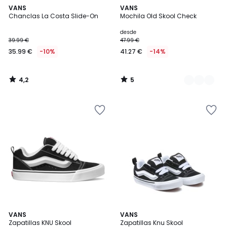
4,2
5
VANS
2
VANS
/ 5
/
Chanclas La Costa Slide-On
Mochila Old Skool Check
Colores
5
desde
39.99 €
47.99 €
35.99 €
-10%
41.27 €
-14%
4,2
5
/
/
5
5
4,5
3,6
VANS
VANS
/ 5
/ 5
Zapatillas KNU Skool
Zapatillas Knu Skool