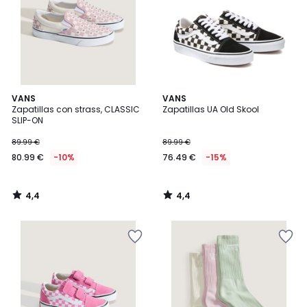
4,4
4,4
VANS
VANS
/ 5
/ 5
Zapatillas con strass, CLASSIC
Zapatillas UA Old Skool
SLIP-ON
89.99 €
89.99 €
80.99 €
-10%
76.49 €
-15%
4,4
4,4
/
/
5
5