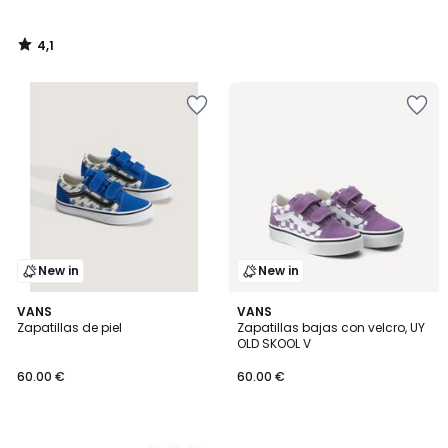
4,1
/
5
New in
New in
2
VANS
VANS
Zapatillas de piel
Zapatillas bajas con velcro, UY
Colores
OLD SKOOL V
60.00 €
60.00 €