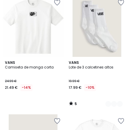
5
VANS
2
VANS
/
Camiseta de manga corta
Lote de 3 calcetines altos
Colores
5
24.99 €
19.99 €
21.49 €
-14%
17.99 €
-10%
5
/
5