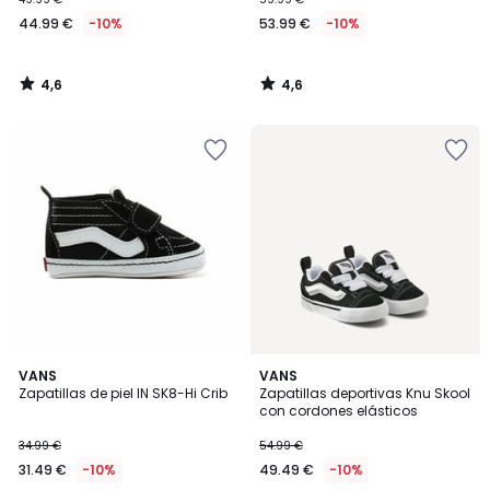
44.99 €
-10%
53.99 €
-10%
4,6
4,6
/
/
5
5
4,8
5
VANS
VANS
/ 5
/
Zapatillas de piel IN SK8-Hi Crib
Zapatillas deportivas Knu Skool
5
con cordones elásticos
34.99 €
54.99 €
31.49 €
-10%
49.49 €
-10%