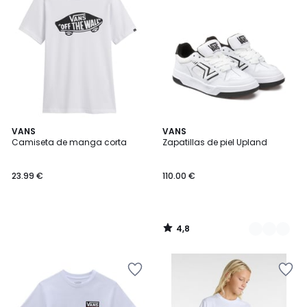
4,8
VANS
2
VANS
/ 5
Camiseta de manga corta
Zapatillas de piel Upland
Colores
23.99 €
110.00 €
4,8
/
5