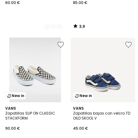
60.00 €
85.00 €
3,9
/
5
New in
New in
4,1
VANS
VANS
/ 5
Zapatillas SLIP ON CLASSIC
Zapatillas bajas con velcro TD
STACKFORM
OlLD SKOOL V
90.00 €
45.00 €