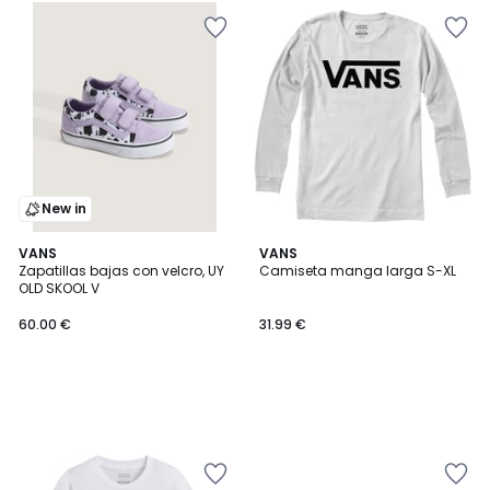
New in
VANS
VANS
Zapatillas bajas con velcro, UY
Camiseta manga larga S-XL
OLD SKOOL V
60.00 €
31.99 €