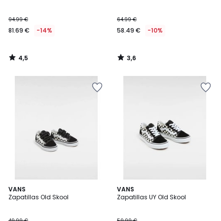
94.99 €
64.99 €
81.69 €
-14%
58.49 €
-10%
4,5
3,6
/
/
5
5
4,6
4,6
VANS
VANS
/ 5
/ 5
Zapatillas Old Skool
Zapatillas UY Old Skool
49.99 €
59.99 €