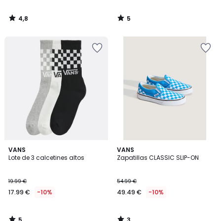
4,8
5
/
/
5
5
5
3
VANS
VANS
/
/
Lote de 3 calcetines altos
Zapatillas CLASSIC SLIP-ON
5
5
19.99 €
54.99 €
17.99 €
-10%
49.49 €
-10%
5
3