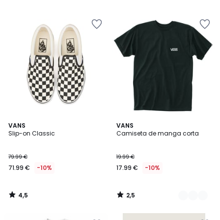
5
€
10%
descuento
aplicado.
4,5
2,5
VANS
4
VANS
/ 5
/ 5
Slip-on Classic
Camiseta de manga corta
Colores
79.99 €
19.99 €
71.99 €
-10%
17.99 €
-10%
4,5
2,5
/
/
5
5