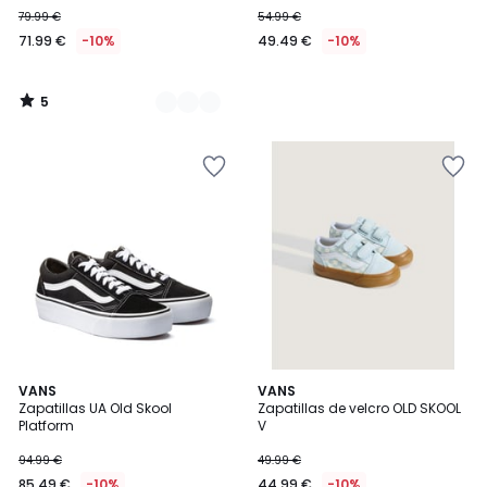
79.99 €
54.99 €
71.99 €
-10%
49.49 €
-10%
5
/
5
4,7
5
VANS
VANS
/ 5
/
Zapatillas UA Old Skool
Zapatillas de velcro OLD SKOOL
5
Platform
V
94.99 €
49.99 €
85.49 €
-10%
44.99 €
-10%