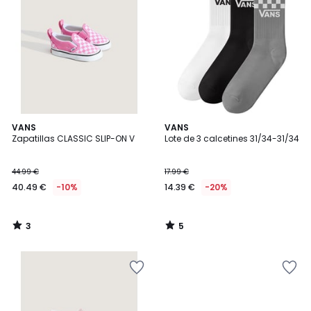
3
5
VANS
VANS
/
/
Zapatillas CLASSIC SLIP-ON V
Lote de 3 calcetines 31/34-31/34
5
5
44.99 €
17.99 €
40.49 €
-10%
14.39 €
-20%
3
5
/
/
5
5