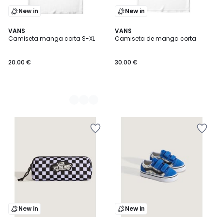
New in
New in
3
VANS
VANS
Camiseta manga corta S-XL
Camiseta de manga corta
Colores
20.00 €
30.00 €
New in
New in