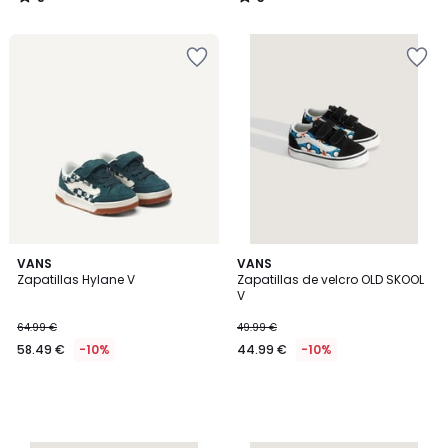
/
/
5
5
VANS
VANS
Zapatillas Hylane V
Zapatillas de velcro OLD SKOOL
V
64.99 €
49.99 €
58.49 €
-10%
44.99 €
-10%