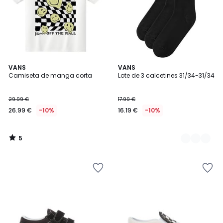
5
VANS
3
VANS
/
Camiseta de manga corta
Lote de 3 calcetines 31/34-31/34
Colores
5
29.99 €
17.99 €
26.99 €
-10%
16.19 €
-10%
5
/
5