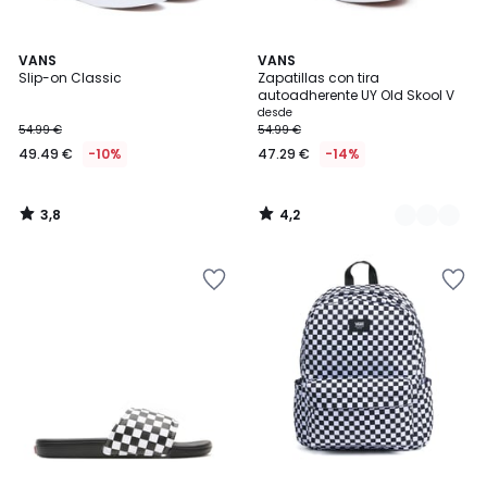
3,8
4,2
VANS
2
VANS
/ 5
/ 5
Slip-on Classic
Zapatillas con tira
Colores
autoadherente UY Old Skool V
desde
54.99 €
54.99 €
49.49 €
-10%
47.29 €
-14%
3,8
4,2
/
/
5
5