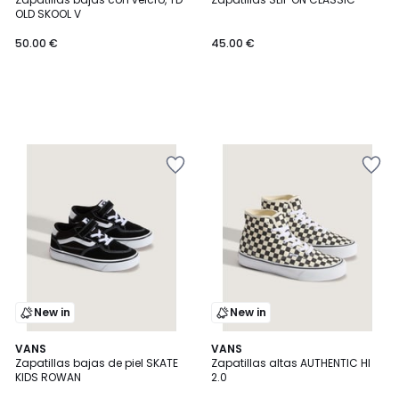
OLD SKOOL V
50.00 €
45.00 €
New in
New in
3,9
2
VANS
VANS
/ 5
Zapatillas bajas de piel SKATE
Zapatillas altas AUTHENTIC HI
Colores
KIDS ROWAN
2.0