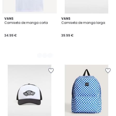
2
VANS
VANS
Camiseta de manga corta
Camiseta de manga larga
Colores
34.99 €
39.99 €