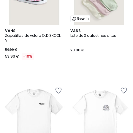
New in
VANS
VANS
Zapatillas de velcro OLD SKOOL
Lote de 3 calcetines altos
V
59.99 €
20.00 €
53.99 €
-10%