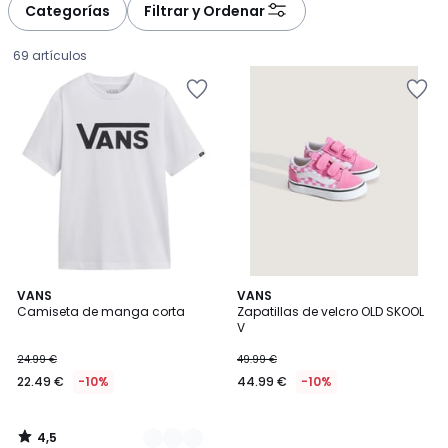
à
à
Categorías
Filtrar y Ordenar
gauche
droite
69 artículos
4,5
4
VANS
VANS
/ 5
Camiseta de manga corta
Zapatillas de velcro OLD SKOOL
Colores
V
22.49
24.99 €
49.99 €
€
22.49 €
-10%
44.99 €
-10%
en
lugar
de
4,5
24.99
/