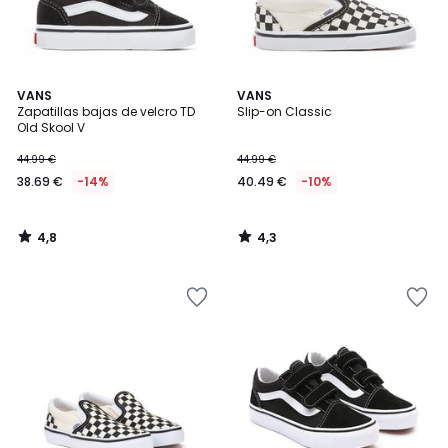
4,8
4,3
VANS
VANS
/ 5
/ 5
Zapatillas bajas de velcro TD
Slip-on Classic
Old Skool V
44.99 €
44.99 €
38.69 €
-14%
40.49 €
-10%
4,8
4,3
/
/
5
5