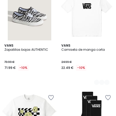
VANS
2
VANS
Zapatillas bajas AUTHENTIC
Camiseta de manga corta
Colores
79.99 €
24.99 €
71.99 €
-10%
22.49 €
-10%