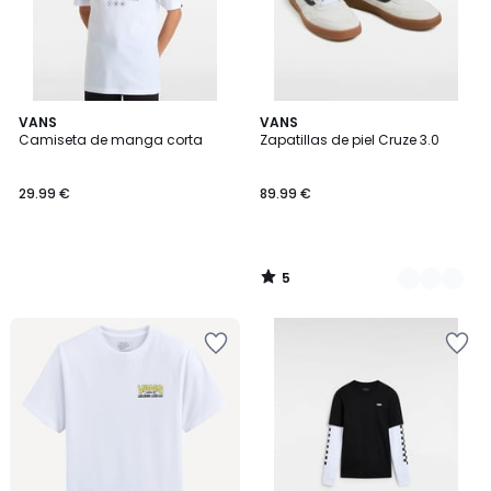
5
VANS
2
VANS
/
Camiseta de manga corta
Zapatillas de piel Cruze 3.0
Colores
5
29.99 €
89.99 €
5
/
5