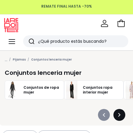
REMATE FINAL HASTA -70%
Devoluciones hasta 100 días
Ir
a
La
la
Redoute
Menu
Buscar
cesta
Últimos
...
artículos
Pijamas
Conjuntos lenceria mujer
vistos
Conjuntos lenceria mujer
Conjuntos de ropa
Conjuntos ropa
mujer
interior mujer
Précédent
Suivan
-
-
défiler
défiler