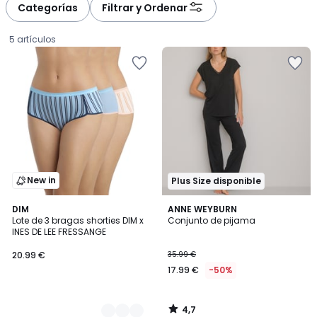
à
à
Categorías
Filtrar y Ordenar
gauche
droite
5 artículos
New in
Plus Size disponible
4,7
2
DIM
ANNE WEYBURN
/ 5
Lote de 3 bragas shorties DIM x
Conjunto de pijama
Colores
INES DE LEE FRESSANGE
20.99
20.99 €
35.99 €
€.
17.99 €
-50%
4,7
/