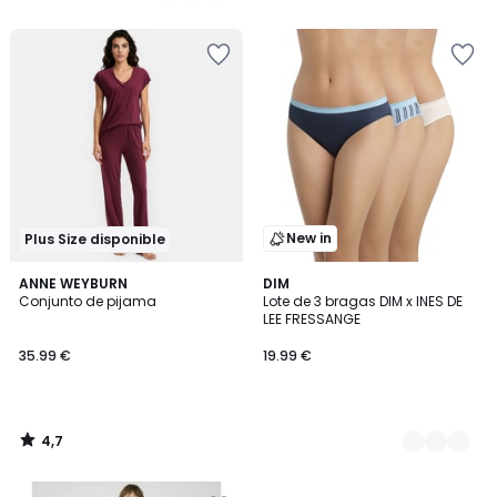
5
New in
Plus Size disponible
4,7
ANNE WEYBURN
2
DIM
/ 5
Conjunto de pijama
Lote de 3 bragas DIM x INES DE
Colores
LEE FRESSANGE
35.99 €
19.99 €
4,7
/
5