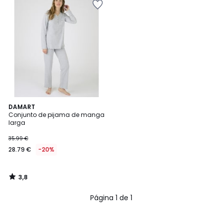
3,8
DAMART
/ 5
Conjunto de pijama de manga
larga
35.99 €
28.79 €
-20%
3,8
/
5
Página 1 de 1