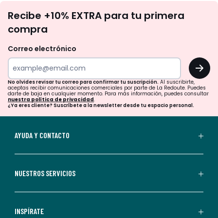
No
Recibe +10% EXTRA para tu primera
te
compra
olvides
revisar
Correo electrónico
tu
OK
correo
para
No olvides revisar tu correo para confirmar tu suscripción.
Al suscribirte,
aceptas recibir comunicaciones comerciales por parte de La Redoute. Puedes
confirmar
darte de baja en cualquier momento. Para más información, puedes consultar
nuestra política de privacidad
.
tu
¿Ya eres cliente? Suscríbete a la newsletter desde tu espacio personal.
suscripción.
Al
AYUDA Y CONTACTO
suscribirte,
aceptas
recibir
NUESTROS SERVICIOS
comunicaciones
comerciales
personalizadas
INSPÍRATE