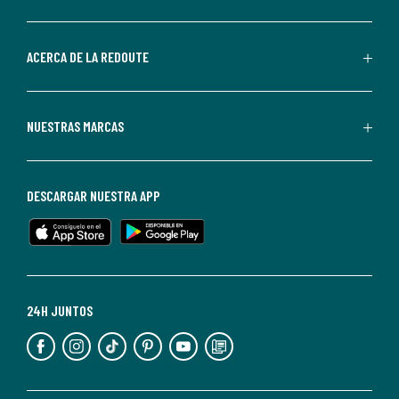
por
parte
de
ACERCA DE LA REDOUTE
La
Redoute.
Puedes
NUESTRAS MARCAS
darte
de
baja
DESCARGAR NUESTRA APP
en
cualquier
momento.
Para
más
24H JUNTOS
información,
puedes
consultar