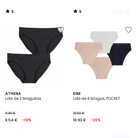
5
5
/
/
5
5
ATHENA
2
DIM
Lote de 2 braguitas
Lote de 4 bragas, POCKET
Colores
9.49 €
21.99 €
8.54 €
-10%
16.93 €
-23%