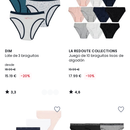
3,3
4,6
2
DIM
LA REDOUTE COLLECTIONS
/ 5
/ 5
Lote de 3 braguitas
Juego de 10 braguitas lisas de
Colores
algodón
desde
18.99 €
19.99 €
15.19 €
-20%
17.99 €
-10%
3,3
4,6
/
/
5
5