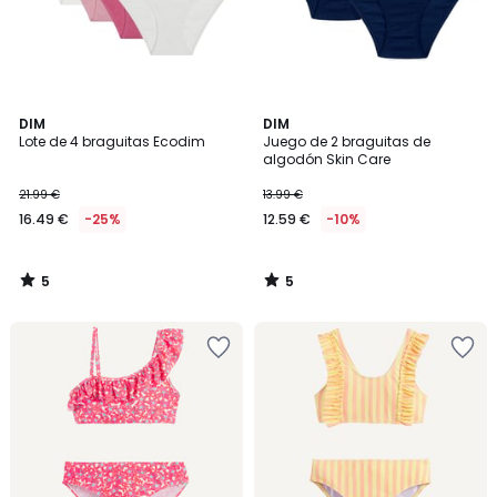
5
5
DIM
DIM
/
/
Lote de 4 braguitas Ecodim
Juego de 2 braguitas de
5
5
algodón Skin Care
21.99 €
13.99 €
16.49 €
-25%
12.59 €
-10%
5
5
/
/
5
5