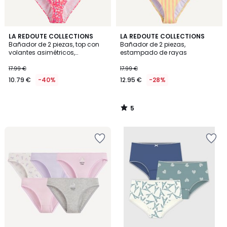
5
LA REDOUTE COLLECTIONS
LA REDOUTE COLLECTIONS
/
Bañador de 2 piezas, top con
Bañador de 2 piezas,
5
volantes asimétricos,
estampado de rayas
estampado de flores
17.99 €
17.99 €
10.79 €
-40%
12.95 €
-28%
5
/
5