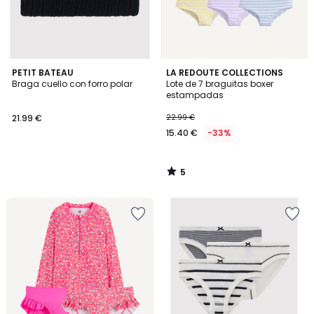
5
PETIT BATEAU
LA REDOUTE COLLECTIONS
/
Braga cuello con forro polar
Lote de 7 braguitas boxer
5
estampadas
21.99 €
22.99 €
15.40 €
-33%
5
/
5