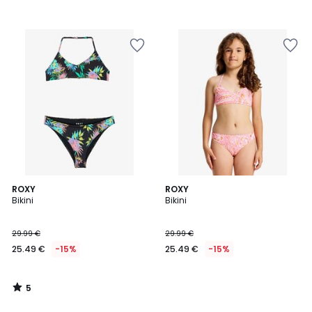
5
ROXY
ROXY
/
Bikini
Bikini
5
29.99 €
29.99 €
25.49 €
-15%
25.49 €
-15%
5
/
5