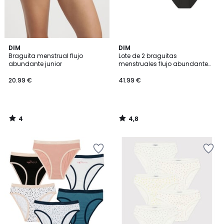
4
4,8
DIM
DIM
/
/ 5
Braguita menstrual flujo
Lote de 2 braguitas
5
abundante junior
menstruales flujo abundante
junior
20.99 €
41.99 €
4
4,8
/
/
5
5