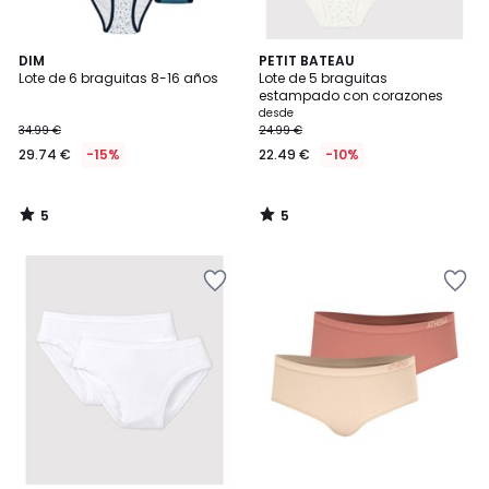
5
5
DIM
PETIT BATEAU
/
/
Lote de 6 braguitas 8-16 años
Lote de 5 braguitas
5
5
estampado con corazones
desde
34.99 €
24.99 €
29.74 €
-15%
22.49 €
-10%
5
5
/
/
5
5