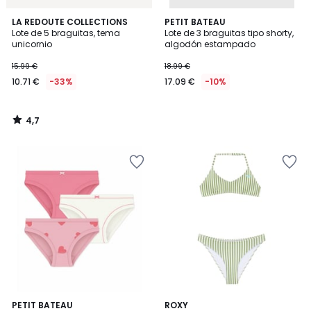
4,7
LA REDOUTE COLLECTIONS
PETIT BATEAU
/ 5
Lote de 5 braguitas, tema
Lote de 3 braguitas tipo shorty,
unicornio
algodón estampado
15.99 €
18.99 €
10.71 €
-33%
17.09 €
-10%
4,7
/
5
4
PETIT BATEAU
ROXY