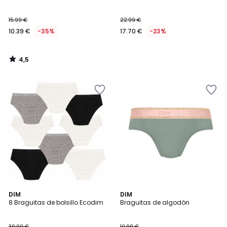
15.99 €
22.99 €
10.39 €
-35%
17.70 €
-23%
4,5
/
5
DIM
DIM
8 Braguitas de bolsillo Ecodim
Braguitas de algodón
39.99 €
10.99 €