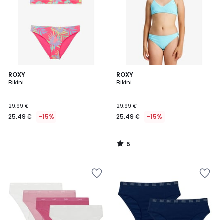
5
ROXY
ROXY
/
Bikini
Bikini
5
29.99 €
29.99 €
25.49 €
-15%
25.49 €
-15%
5
/
5