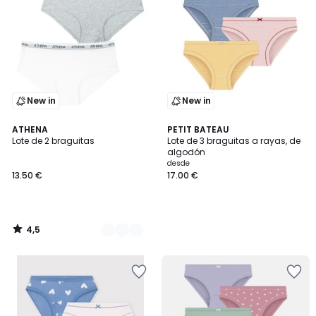
New in
New in
4,5
2
ATHENA
PETIT BATEAU
/ 5
Lote de 2 braguitas
Lote de 3 braguitas a rayas, de
Colores
algodón
desde
13.50 €
17.00 €
4,5
/
5