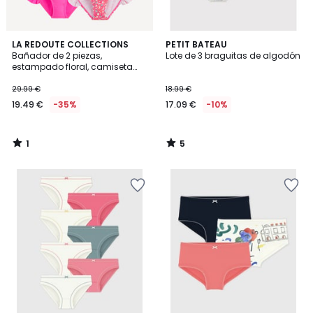
1
5
LA REDOUTE COLLECTIONS
PETIT BATEAU
/
/
Bañador de 2 piezas,
Lote de 3 braguitas de algodón
5
5
estampado floral, camiseta
con protección UV y 2
braguitas
29.99 €
18.99 €
19.49 €
-35%
17.09 €
-10%
1
5
/
/
5
5