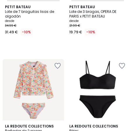
PETIT BATEAU
PETIT BATEAU
Lote de 7 braguitas lisas de
Lote de 3 bragas, OPERA DE
algodón
PARIS x PETIT BATEAU
desde
desde
34.99 €
21.99 €
31.49 €
-10%
19.79 €
-10%
4,1
LA REDOUTE COLLECTIONS
LA REDOUTE COLLECTIONS
/ 5
Bañador de 2 piezas,
Bikini