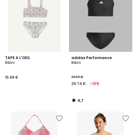
4,7
TAPE A L'OEIL
adidas Performance
/ 5
Bikini
Bikini
15.99 €
34.99 €
29.74 €
-15%
4,7
/
5