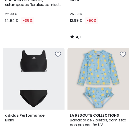
estampados florales, camiseta
con protección UV
22.99 €
25.99 €
14.94 €
-35%
12.99 €
-50%
4,1
/
5
4,6
5
adidas Performance
LA REDOUTE COLLECTIONS
/ 5
/
Bikini
Bañador de 2 piezas, camiseta
5
con protección UV