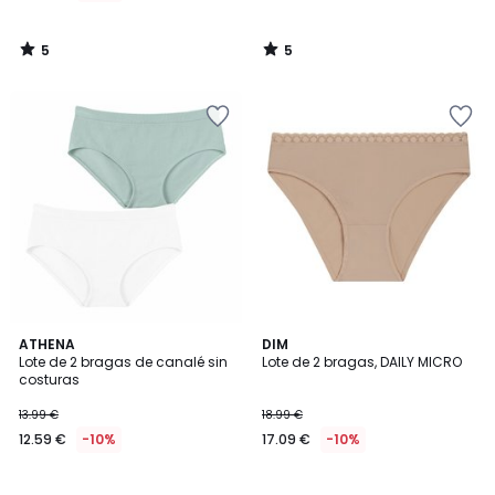
5
5
/
/
5
5
ATHENA
DIM
Lote de 2 bragas de canalé sin
Lote de 2 bragas, DAILY MICRO
costuras
13.99 €
18.99 €
12.59 €
-10%
17.09 €
-10%