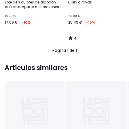
/
Lote de 3 culotes de algodón,
Bikini a rayas
5
con estampado de corazones
18.99 €
29.99 €
17.09 €
-10%
25.49 €
-15%
4
/
5
Página 1 de 1
Artículos similares