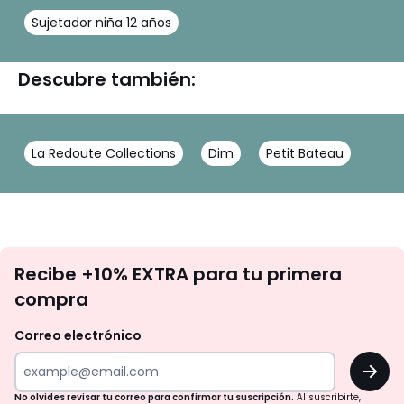
Sujetador niña 12 años
Descubre también:
La Redoute Collections
Dim
Petit Bateau
No
Recibe +10% EXTRA para tu primera
te
compra
olvides
revisar
Correo electrónico
tu
OK
correo
para
No olvides revisar tu correo para confirmar tu suscripción.
Al suscribirte,