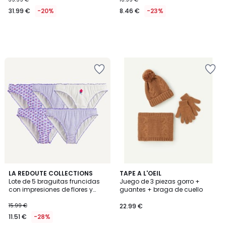
31.99 €
-20%
8.46 €
-23%
5
5
LA REDOUTE COLLECTIONS
2
TAPE A L'OEIL
/
/
Lote de 5 braguitas fruncidas
Juego de 3 piezas gorro +
Colores
5
5
con impresiones de flores y
guantes + braga de cuello
rayas
15.99 €
22.99 €
11.51 €
-28%