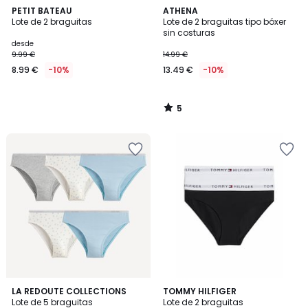
5
PETIT BATEAU
ATHENA
/
Lote de 2 braguitas
Lote de 2 braguitas tipo bóxer
5
sin costuras
desde
9.99 €
14.99 €
8.99 €
-10%
13.49 €
-10%
5
/
5
4,5
LA REDOUTE COLLECTIONS
TOMMY HILFIGER
/ 5
Lote de 5 braguitas
Lote de 2 braguitas