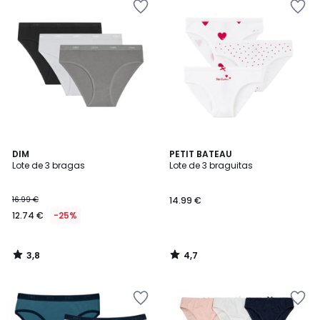
3,8
4,7
DIM
PETIT BATEAU
/ 5
/ 5
Lote de 3 bragas
Lote de 3 braguitas
16.99 €
14.99 €
12.74 €
-25%
3,8
4,7
/
/
5
5