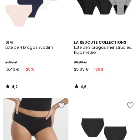
4,2
4,6
DIM
LA REDOUTE COLLECTIONS
/ 5
/ 5
Lote de 4 bragas Ecodim
Lote de 3 bragas menstruales,
flujo medio
21.99 €
39.99 €
16.49 €
-25%
25.99 €
-35%
4,2
4,6
/
/
5
5