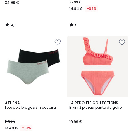
34.99 €
22.99 €
14.94 €
-35%
4,6
5
/
/
5
5
5
5
ATHENA
LA REDOUTE COLLECTIONS
/
/
Lote de 2 bragas sin costura
Bikini 2 piezas, punto de gofre
5
5
14.99 €
19.99 €
13.49 €
-10%