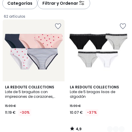
Categorías
Filtrar y Ordenar
62 artículos
4,9
LA REDOUTE COLLECTIONS
2
LA REDOUTE COLLECTIONS
/ 5
Lote de 5 braguitas con
Lote de 5 bragas lisas de
Colores
impresiones de corazones,
algodón
11.19
rayas marineras y lisas
15.99 €
15.99 €
€
11.19 €
-30%
10.07 €
-37%
en
lugar
de
4,9
15.99
/