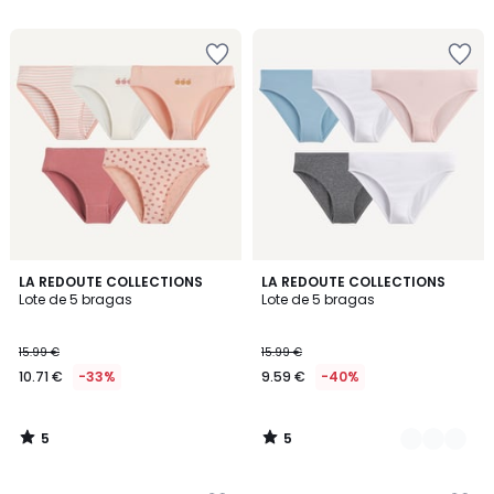
5
€
30%
descuento
aplicado.
5
5
LA REDOUTE COLLECTIONS
2
LA REDOUTE COLLECTIONS
/
/
Lote de 5 bragas
Lote de 5 bragas
Colores
5
5
15.99 €
15.99 €
10.71 €
-33%
9.59 €
-40%
5
5
/
/
5
5