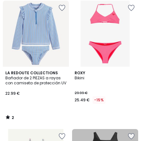
2
LA REDOUTE COLLECTIONS
ROXY
/
Bañador de 2 PIEZAS a rayas
Bikini
5
con camiseta de protección UV
22.99 €
29.99 €
25.49 €
-15%
2
/
5