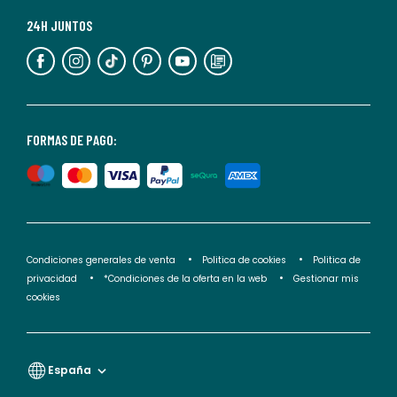
Para
más
24H JUNTOS
información,
puedes
consultar
nuestra
<2>política
FORMAS DE PAGO:
de
privacidad</2>.
Condiciones generales de venta
Politica de cookies
Politica de
privacidad
*Condiciones de la oferta en la web
Gestionar mis
cookies
España