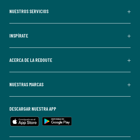
aceptas
recibir
NUESTROS SERVICIOS
comunicaciones
comerciales
personalizadas
INSPÍRATE
por
parte
de
ACERCA DE LA REDOUTE
La
Redoute.
Puedes
NUESTRAS MARCAS
darte
de
baja
DESCARGAR NUESTRA APP
en
cualquier
momento.