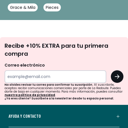
Grace & Mila
Pieces
No
Recibe +10% EXTRA para tu primera
te
compra
olvides
revisar
Correo electrónico
tu
OK
correo
para
No olvides revisar tu correo para confirmar tu suscripción.
Al suscribirte,
aceptas recibir comunicaciones comerciales por parte de La Redoute. Puedes
confirmar
darte de baja en cualquier momento. Para más información, puedes consultar
nuestra política de privacidad
.
tu
¿Ya eres cliente? Suscríbete a la newsletter desde tu espacio personal.
suscripción.
Al
AYUDA Y CONTACTO
suscribirte,