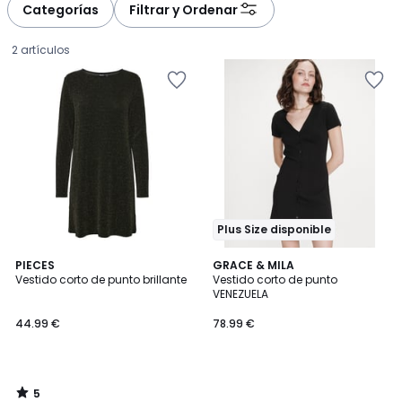
à
à
Categorías
Filtrar y Ordenar
gauche
droite
2 artículos
Plus Size disponible
5
PIECES
GRACE & MILA
/
Vestido corto de punto brillante
Vestido corto de punto
5
VENEZUELA
44.99
44.99 €
78.99 €
€.
5
/