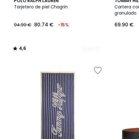
2
4,6
POLO RALPH LAUREN
TOMMY HIL
Colores
/ 5
Tarjetero de piel Chagrin
Cartera co
granulado
80.74 €
69.90 €
94.99 €
-15%
4,6
/
5