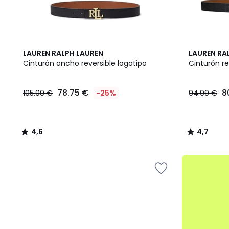
4,6
4,7
LAUREN RALPH LAUREN
LAUREN RA
/ 5
/ 5
Cinturón ancho reversible logotipo
Cinturón re
78.75
78.75 €
8
105.00 €
-25%
94.99 €
€
en
lugar
de
4,6
4,7
105.00
/
/
€
5
5
25%
.
descuento
aplicado.