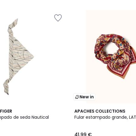
New in
FIGER
APACHES COLLECTIONS
mpado de seda Nautical
Fular estampado grande, LAT
41.99 €