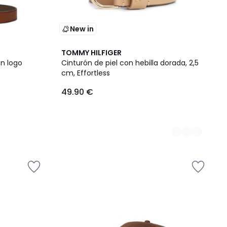
New in
2
TOMMY HILFIGER
Colores
on logo
Cinturón de piel con hebilla dorada, 2,5
cm, Effortless
49.90 €