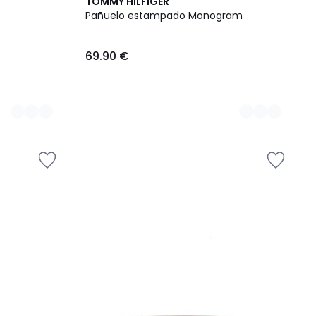
2
TOMMY HILFIGER
Colores
Pañuelo estampado Monogram
69.90 €