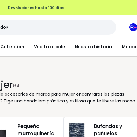
Devoluciones hasta 100 días
M
e
L
Collection
Vuelta al cole
Nuestra historia
Marca
R
+
jer
64
e accesorios de marca para mujer encontrarás las piezas
? Elige una bandolera práctica y estilosa que te libere las mano
lásico? Un bolso beige combina fácilmente con todo y te
tiene su función, y aquí encontrarás opciones que se adaptan
evan tu look sin excesos. Explora una variedad cuidada que
Pequeña
Bufandas y
merecen un espacio en tu lista de deseos. Aprovecha nuestras
marroquinería
pañuelos
s, ahora con una oferta que sí merece la pena. Porque elegir