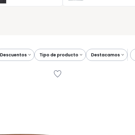
ía tras día. Más que una compra, una solución para tu día a día
descuentos
tipo de producto
destacamos