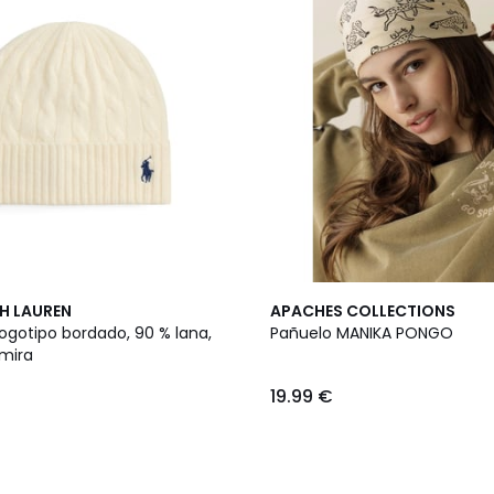
5
H LAUREN
APACHES COLLECTIONS
Colores
ogotipo bordado, 90 % lana,
Pañuelo MANIKA PONGO
mira
19.99 €