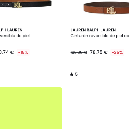
5
LPH LAUREN
LAUREN RALPH LAUREN
/
versible de piel
Cinturón reversible de piel c
5
0.74 €
78.75 €
-15%
105.00 €
-25%
5
/
5