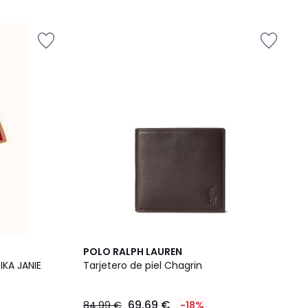
2
4,4
POLO RALPH LAUREN
Colores
/ 5
IKA JANIE
Tarjetero de piel Chagrin
69.69 €
84.99 €
-18%