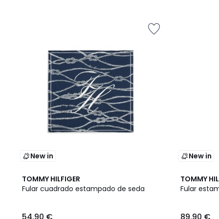
New in
New in
2
2
TOMMY HILFIGER
TOMMY HIL
Colores
Colores
Fular cuadrado estampado de seda
Fular esta
54.90 €
89.90 €