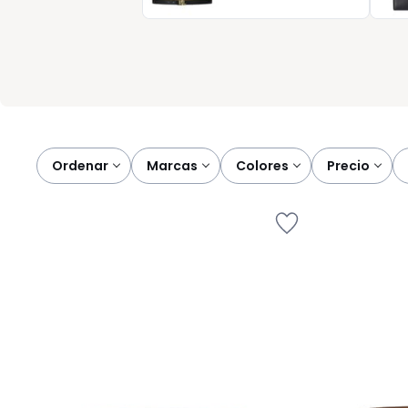
bien es también ganar tiempo, sumar estilo y sentirte cómoda d
Ordenar
marcas
colores
precio