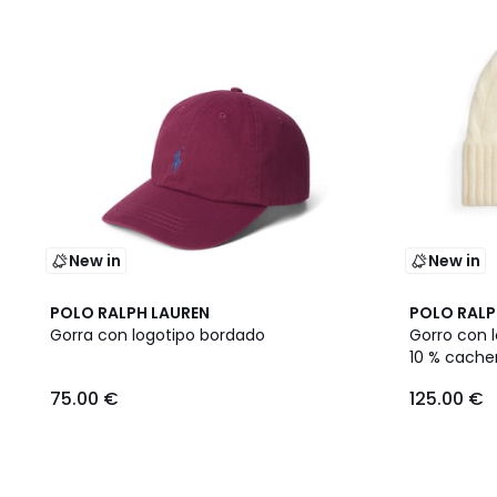
New in
New in
POLO RALPH LAUREN
POLO RALP
Gorra con logotipo bordado
Gorro con l
10 % cache
75.00 €
125.00 €