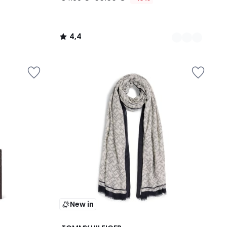
4,4
/
5
New in