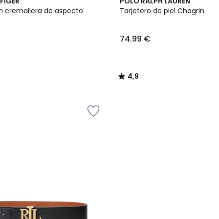
2
4,9
FIGER
POLO RALPH LAUREN
Colores
/ 5
n cremallera de aspecto
Tarjetero de piel Chagrin
74.99 €
4,9
/
5