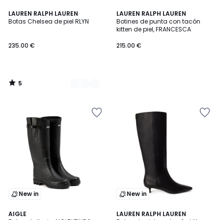
5
2
LAUREN RALPH LAUREN
LAUREN RALPH LAUREN
/
Botas Chelsea de piel RLYN
Botines de punta con tacón
Colores
5
kitten de piel, FRANCESCA
235.00 €
215.00 €
5
/
5
New in
New in
AIGLE
LAUREN RALPH LAUREN