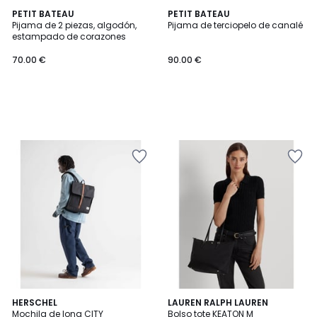
PETIT BATEAU
PETIT BATEAU
Pijama de 2 piezas, algodón,
Pijama de terciopelo de canalé
estampado de corazones
70.00 €
90.00 €
4,5
4,4
2
HERSCHEL
LAUREN RALPH LAUREN
/ 5
/ 5
Mochila de lona CITY
Bolso tote KEATON M