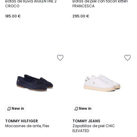
Botas de lluvia AIGLENTINE 2
Botas de piel con tacón kitten
CROCO
FRANCESCA
185.00 €
295.00 €
New in
New in
2
TOMMY HILFIGER
TOMMY JEANS
Mocasines de ante, Flex
Zapatillas de piel CHIC
Colores
ELEVATED