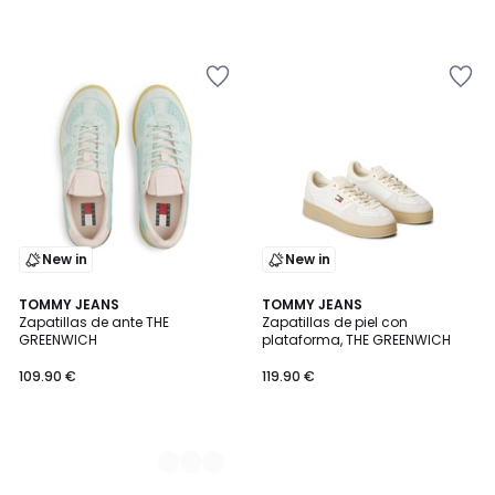
New in
New in
3
TOMMY JEANS
TOMMY JEANS
Zapatillas de ante THE
Zapatillas de piel con
Colores
GREENWICH
plataforma, THE GREENWICH
109.90 €
119.90 €