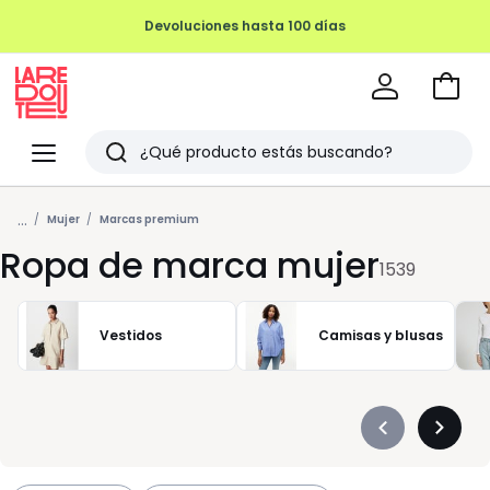
REMATE FINAL HASTA -70%
Ir
a
La
la
Redoute
Menu
Buscar
cesta
Últimos
...
artículos
Mujer
Marcas premium
Ropa de marca mujer
vistos
1539
Vestidos
Camisas y blusas
Précédent
Suivan
-
-
défiler
défiler