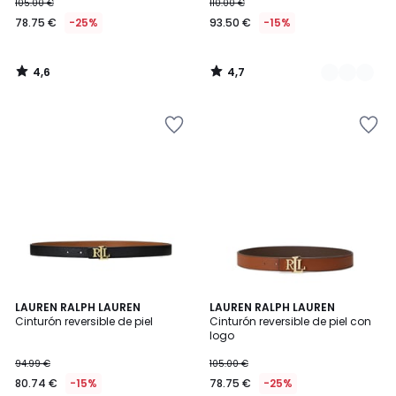
105.00 €
110.00 €
78.75 €
-25%
93.50 €
-15%
4,6
4,7
/
/
5
5
4,7
5
LAUREN RALPH LAUREN
LAUREN RALPH LAUREN
/ 5
/
Cinturón reversible de piel
Cinturón reversible de piel con
5
logo
94.99 €
105.00 €
80.74 €
-15%
78.75 €
-25%