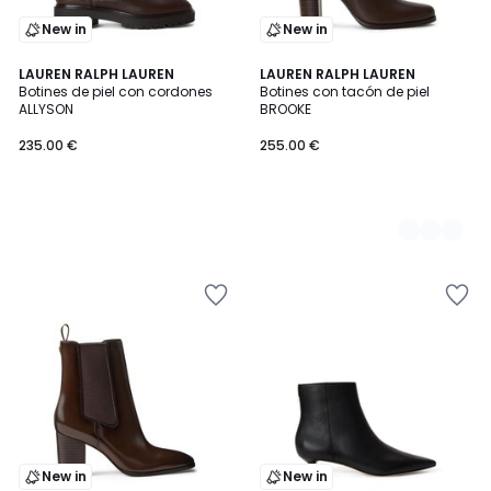
New in
New in
LAUREN RALPH LAUREN
2
LAUREN RALPH LAUREN
Botines de piel con cordones
Botines con tacón de piel
Colores
ALLYSON
BROOKE
235.00 €
255.00 €
New in
New in