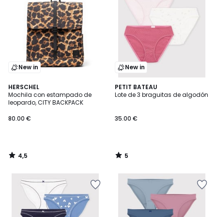
New in
New in
4,5
5
HERSCHEL
PETIT BATEAU
/ 5
/
Mochila con estampado de
Lote de 3 braguitas de algodón
5
leopardo, CITY BACKPACK
80.00 €
35.00 €
4,5
5
/
/
5
5