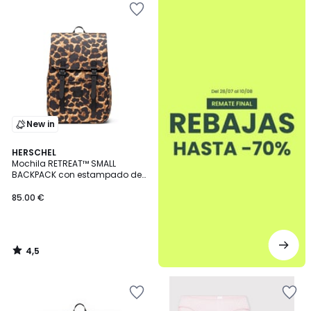
New in
4,5
HERSCHEL
/ 5
Mochila RETREAT™ SMALL
BACKPACK con estampado de
leopardo
85.00 €
4,5
/
5