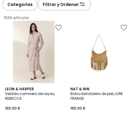
à
à
Categorías
Filtrar y Ordenar
gauche
droite
1539 artículos
LEON & HARPER
NAT & NIN
Vestido camisero de rayas,
Bolso bandolera de piel, LUNE
REBECCA
FRANGE
165.00
165.00 €
165.00 €
€.