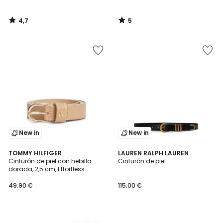
4,7
5
/
/
5
5
New in
New in
2
TOMMY HILFIGER
LAUREN RALPH LAUREN
Cinturón de piel con hebilla
Cinturón de piel
Colores
dorada, 2,5 cm, Effortless
49.90 €
115.00 €