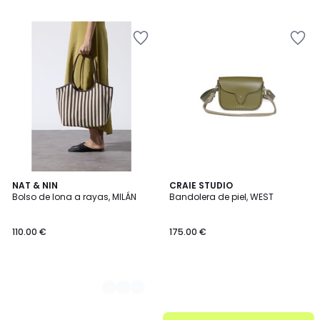
2
NAT & NIN
CRAIE STUDIO
Bolso de lona a rayas, MILÁN
Bandolera de piel, WEST
Colores
110.00 €
175.00 €
.