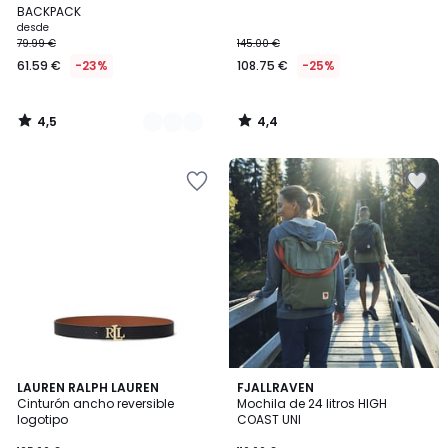
Colores
BACKPACK
desde
79.99 €
145.00 €
61.59 €
-23%
108.75 €
-25%
4,5
4,4
/
/
5
5
4,6
4,7
LAUREN RALPH LAUREN
5
FJALLRAVEN
/ 5
/ 5
Cinturón ancho reversible
Mochila de 24 litros HIGH
Colores
logotipo
COAST UNI