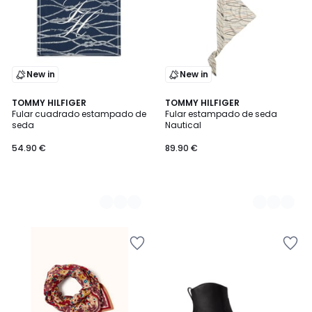
New in
New in
2
TOMMY HILFIGER
2
TOMMY HILFIGER
Fular cuadrado estampado de
Fular estampado de seda
Colores
Colores
seda
Nautical
54.90 €
89.90 €