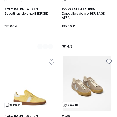
4,3
2
POLO RALPH LAUREN
POLO RALPH LAUREN
/ 5
Zapatillas de ante BEDFORD
Zapatillas de piel HERITAGE
Colores
AERA
135.00 €
135.00 €
4,3
/
5
New in
New in
POLO RALPH LAUREN
VEJA