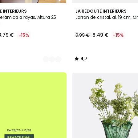
4,7
E INTERIEURS
LA REDOUTE INTERIEURS
/ 5
erámica a rayas, Altura 25
Jarrón de cristal, al. 19 cm, O
a
3.79 €
8.49 €
-15%
9.99 €
-15%
4,7
/
5