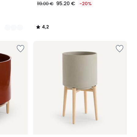
95.20 €
119.00 €
-20%
4,2
/
5