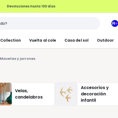
Devoluciones hasta 100 días
M
e
L
Collection
Vuelta al cole
Casa del sol
Outdoor
R
+
Macetas y jarrones
Accesorios y
Velas,
decoración
candelabros
infantil