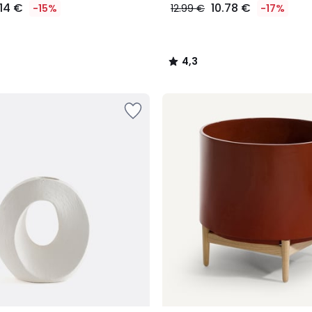
.14 €
10.78 €
-15%
12.99 €
-17%
4,3
/
5