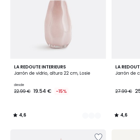
3
4,6
4,6
LA REDOUTE INTERIEURS
LA REDOUT
Colores
/ 5
/ 5
Jarrón de vidrio, altura 22 cm, Losie
Jarrón de c
desde
19.54 €
2
22.99 €
-15%
27.99 €
4,6
4,6
/
/
5
5