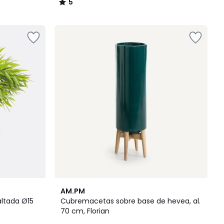
5
/
5
4,2
AM.PM
/ 5
ltada Ø15
Cubremacetas sobre base de hevea, al.
70 cm, Florian