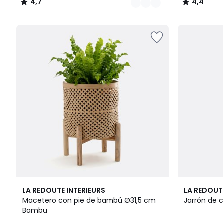
4,7
4,4
/
/
5
5
4,3
4,9
LA REDOUTE INTERIEURS
LA REDOUT
/ 5
/ 5
Macetero con pie de bambú Ø31,5 cm
Jarrón de 
Bambu