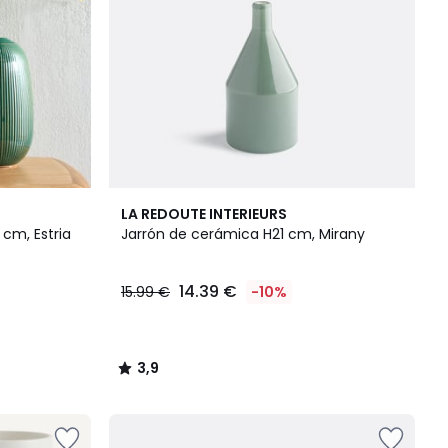
3,9
LA REDOUTE INTERIEURS
/ 5
 cm, Estria
Jarrón de cerámica H21 cm, Mirany
14.39 €
15.99 €
-10%
3,9
/
5