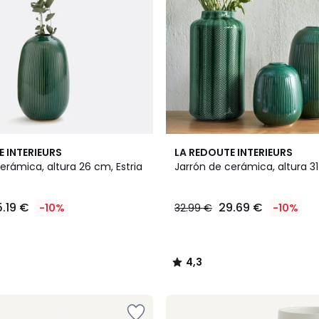
4,3
E INTERIEURS
LA REDOUTE INTERIEURS
/ 5
erámica, altura 26 cm, Estria
Jarrón de cerámica, altura 31
5.19 €
29.69 €
-10%
32.99 €
-10%
4,3
/
5