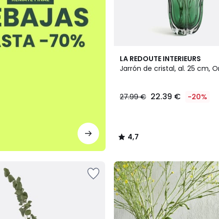
4,7
LA REDOUTE INTERIEURS
/ 5
Jarrón de cristal, al. 25 cm, O
22.39 €
27.99 €
-20%
4,7
/
5