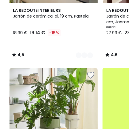
3
4,5
7
4,6
LA REDOUTE INTERIEURS
LA REDOUT
Colores
/ 5
Colores
/ 5
Jarrón de cerámica, al. 19 cm, Pastela
Jarrón de c
cm, Jaom
16.14
desde
16.14 €
2
18.99 €
-15%
27.99 €
€
en
lugar
de
4,5
4,6
18.99
/
/
€
5
5
15%
.
descuento
aplicado.