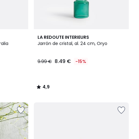
4,9
LA REDOUTE INTERIEURS
/ 5
ralia
Jarrón de cristal, al. 24 cm, Oryo
8.49 €
9.99 €
-15%
4,9
/
5