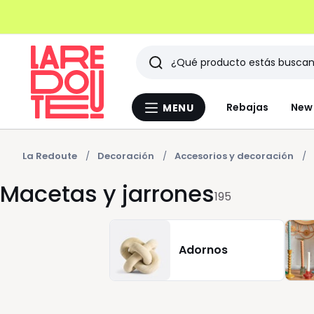
Buscar
Últimos
Rebajas
New 
MENU
Menu
artículos
La
Redoute
vistos
La Redoute
Decoración
Accesorios y decoración
Macetas y jarrones
195
Adornos