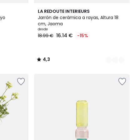
7
4,3
LA REDOUTE INTERIEURS
Colores
/ 5
ryo
Jarrón de cerámica a rayas, Altura 18
cm, Jaoma
desde
16.14 €
18.99 €
-15%
4,3
/
5