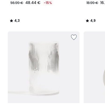
48.44 €
16
56.99 €
-15%
18.99 €
4,3
4,9
/
/
5
5