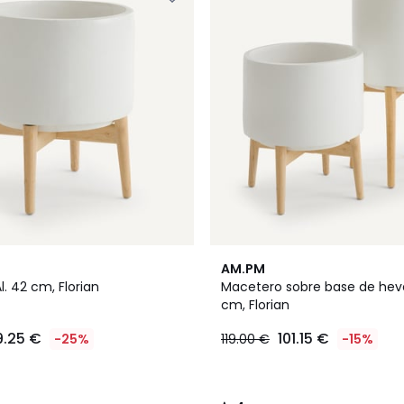
4
AM.PM
/
. 42 cm, Florian
Macetero sobre base de heve
5
cm, Florian
9.25 €
101.15 €
-25%
119.00 €
-15%