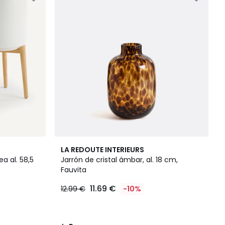
5
LA REDOUTE INTERIEURS
/
a al. 58,5
Jarrón de cristal ámbar, al. 18 cm,
5
Fauvita
11.69 €
12.99 €
-10%