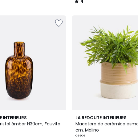
4
/
5
2
4,3
E INTERIEURS
LA REDOUTE INTERIEURS
Colores
/ 5
cristal ámbar H30cm, Fauvita
Macetero de cerámica esma
cm, Malino
desde