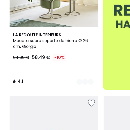
2
4,1
LA REDOUTE INTERIEURS
Colores
/ 5
Maceta sobre soporte de hierro Ø 26
cm, Giorgio
58.49 €
64.99 €
-10%
4,1
/
5