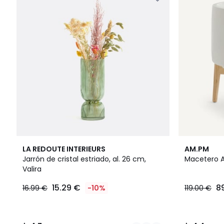
3
4,7
4,4
LA REDOUTE INTERIEURS
AM.PM
Colores
/ 5
/ 5
Jarrón de cristal estriado, al. 26 cm,
Macetero Al
Valira
15.29 €
8
16.99 €
-10%
119.00 €