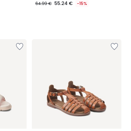
55.24 €
64.99 €
-15%