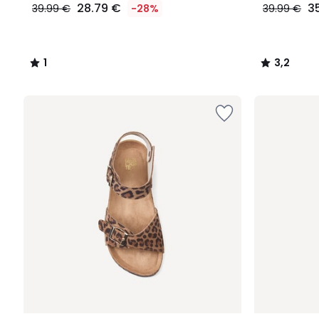
28.79 €
3
39.99 €
-28%
39.99 €
1
3,2
/
/
5
5