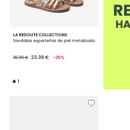
1
LA REDOUTE COLLECTIONS
/
Sandalias esparteñas de piel metalizada
5
23.39 €
35.99 €
-35%
1
/
5