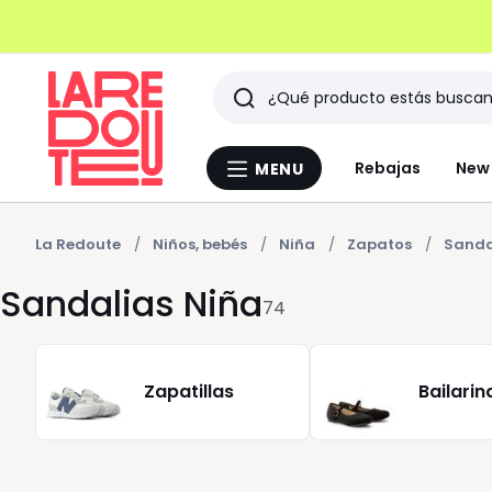
Buscar
Últimos
Rebajas
New 
MENU
Menu
artículos
La
Redoute
vistos
La Redoute
Niños, bebés
Niña
Zapatos
Sanda
Sandalias Niña
74
Zapatillas
Bailarin