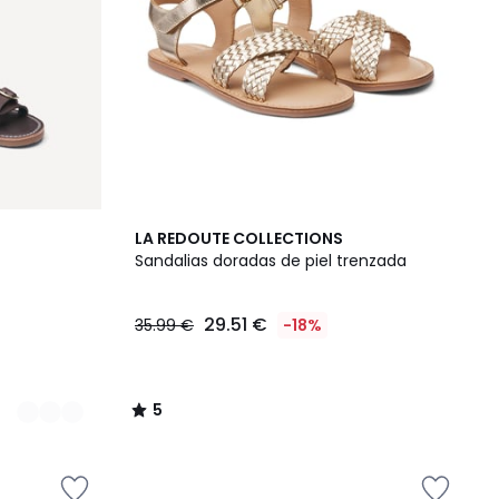
5
LA REDOUTE COLLECTIONS
/
Sandalias doradas de piel trenzada
5
29.51 €
35.99 €
-18%
5
/
5