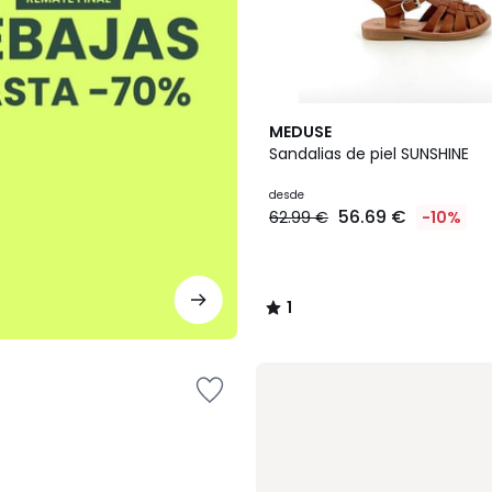
3
1
MEDUSE
Colores
/
Sandalias de piel SUNSHINE
5
desde
56.69 €
62.99 €
-10%
1
/
5