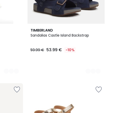
2
TIMBERLAND
Colores
Sandalias Castle Island Backstrap
53.99 €
59.99 €
-10%