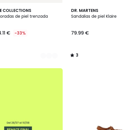
3
E COLLECTIONS
DR. MARTENS
/
oradas de piel trenzada
Sandalias de piel Klaire
5
.11 €
79.99 €
-33%
3
/
5