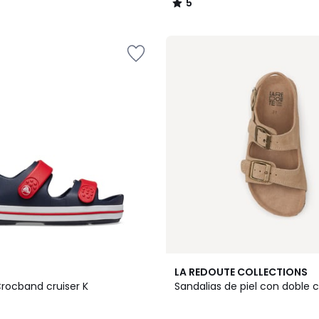
5
/
5
LA REDOUTE COLLECTIONS
Crocband cruiser K
Sandalias de piel con doble 