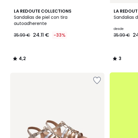
4,2
2
3
LA REDOUTE COLLECTIONS
LA REDOUT
/ 5
Colores
/
Sandalias de piel con tira
Sandalias d
5
autoadherente
24.11
desde
24.11 €
24
35.99 €
-33%
35.99 €
€
en
lugar
de
4,2
3
35.99
/
/
€
5
5
33%
.
descuento
aplicado.