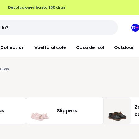
M
e
L
Collection
Vuelta al cole
Casa del sol
Outdoor
R
+
lias
Z
as
Slippers
c