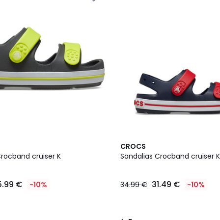
2
5
CROCS
Colores
/
Crocband cruiser K
Sandalias Crocband cruiser K
5
5.99 €
31.49 €
-10%
34.99 €
-10%