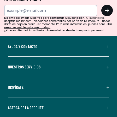
Correo electrónico
tu
OK
correo
para
No olvides revisar tu correo para confirmar tu suscripción.
Al suscribirte,
aceptas recibir comunicaciones comerciales por parte de La Redoute. Puedes
confirmar
darte de baja en cualquier momento. Para más información, puedes consultar
nuestra política de privacidad
.
tu
¿Ya eres cliente? Suscríbete a la newsletter desde tu espacio personal.
suscripción.
Al
AYUDA Y CONTACTO
suscribirte,
aceptas
recibir
NUESTROS SERVICIOS
comunicaciones
comerciales
personalizadas
INSPÍRATE
por
parte
de
ACERCA DE LA REDOUTE
La