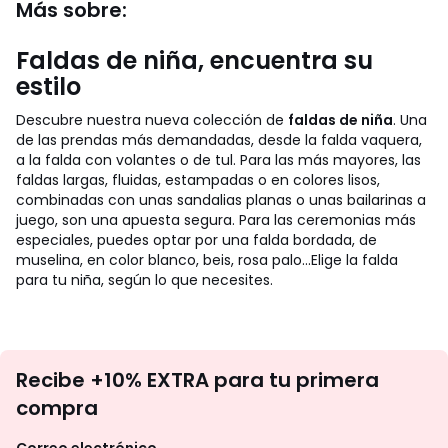
Más sobre:
Faldas de niña, encuentra su
estilo
Descubre nuestra nueva colección de
faldas de niña
. Una
de las prendas más demandadas, desde la falda vaquera,
a la falda con volantes o de tul. Para las más mayores, las
faldas largas, fluidas, estampadas o en colores lisos,
combinadas con unas sandalias planas o unas bailarinas a
juego, son una apuesta segura. Para las ceremonias más
especiales, puedes optar por una falda bordada, de
muselina, en color blanco, beis, rosa palo...Elige la falda
para tu niña, según lo que necesites.
No
Recibe +10% EXTRA para tu primera
te
compra
olvides
revisar