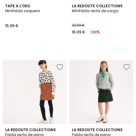
TAPE A L'OEIL
2
LA REDOUTE COLLECTIONS
Minifalda vaquera
Minifalda recta de sarga
Colores
15.99 €
22.99 €
16.09 €
-30%
3,6
3,6
LA REDOUTE COLLECTIONS
LA REDOUTE COLLECTIONS
/ 5
/ 5
Falda recta de pana
Falda recta de pana