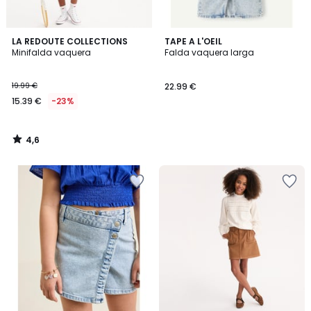
4,6
LA REDOUTE COLLECTIONS
TAPE A L'OEIL
/ 5
Minifalda vaquera
Falda vaquera larga
19.99 €
22.99 €
15.39 €
-23%
4,6
/
5