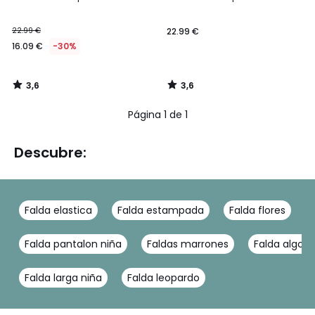
22.99 €
22.99 €
16.09 €
-30%
3,6
3,6
/
/
5
5
Página 1 de 1
Descubre:
Falda elastica
Falda estampada
Falda flores
Falda pantalon niña
Faldas marrones
Falda algod
Falda larga niña
Falda leopardo