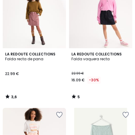
3,6
5
LA REDOUTE COLLECTIONS
LA REDOUTE COLLECTIONS
/ 5
/
Falda recta de pana
Falda vaquera recta
5
22.99 €
22.99 €
16.09 €
-30%
3,6
5
/
/
5
5