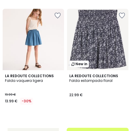
22.99
€
35%
descuento
aplicado.
New in
LA REDOUTE COLLECTIONS
LA REDOUTE COLLECTIONS
Falda vaquera ligera
Falda estampada floral
19.99 €
22.99 €
13.99 €
-30%
.