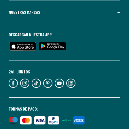
Redoute.
Puedes
NUESTRAS MARCAS
darte
de
baja
DESCARGAR NUESTRA APP
en
cualquier
momento.
Para
más
24H JUNTOS
información,
puedes
consultar
nuestra
<2>política
FORMAS DE PAGO:
de
privacidad</2>.