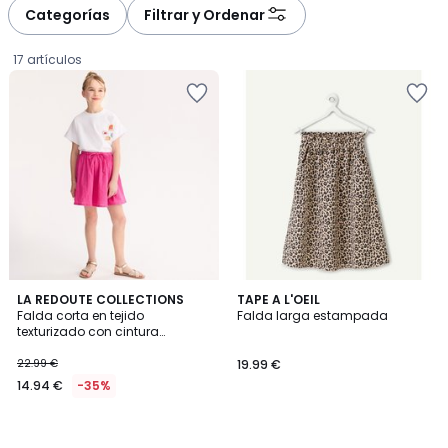
à
à
Categorías
Filtrar y Ordenar
gauche
droite
17 artículos
LA REDOUTE COLLECTIONS
TAPE A L'OEIL
Falda corta en tejido
Falda larga estampada
texturizado con cintura
14.94
elástica
22.99 €
19.99 €
€
14.94 €
-35%
en
lugar
de