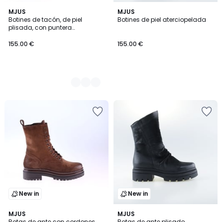
2
MJUS
MJUS
Botines de tacón, de piel
Botines de piel aterciopelada
Colores
plisada, con puntera
cuadrada
155.00 €
155.00 €
New in
New in
MJUS
MJUS
Botas de ante con cordones
Botas de ante plisado