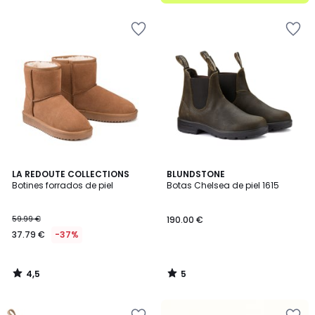
4,5
5
LA REDOUTE COLLECTIONS
BLUNDSTONE
/ 5
/
Botines forrados de piel
Botas Chelsea de piel 1615
5
59.99 €
190.00 €
37.79 €
-37%
4,5
5
/
/
5
5