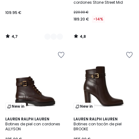
cordones Stone Street Mid
109.95 €
220.00 €
189.20 €
-14%
4,7
4,8
/
/
5
5
New in
New in
LAUREN RALPH LAUREN
2
LAUREN RALPH LAUREN
Botines de piel con cordones
Botines con tacón de piel
Colores
ALLYSON
BROOKE