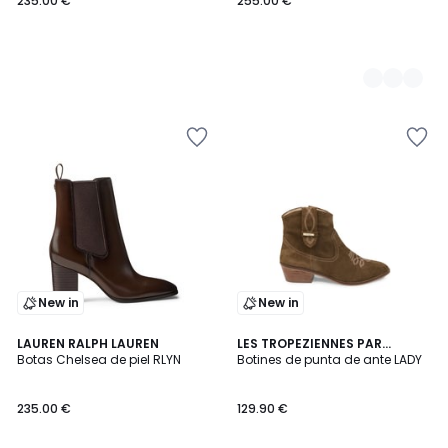
235.00 €
255.00 €
New in
New in
5
2
LAUREN RALPH LAUREN
LES TROPEZIENNES PAR
/
Botas Chelsea de piel RLYN
M.BELARBI
Botines de punta de ante LADY
Colores
5
235.00 €
129.90 €