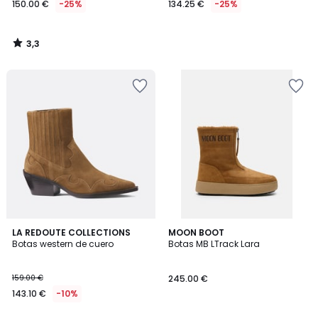
150.00 €
-25%
134.25 €
-25%
en
lugar
de
3,3
200.00
/
5
€
25%
descuento
aplicado.
LA REDOUTE COLLECTIONS
2
MOON BOOT
Botas western de cuero
Botas MB LTrack Lara
Colores
159.00 €
245.00 €
143.10 €
-10%