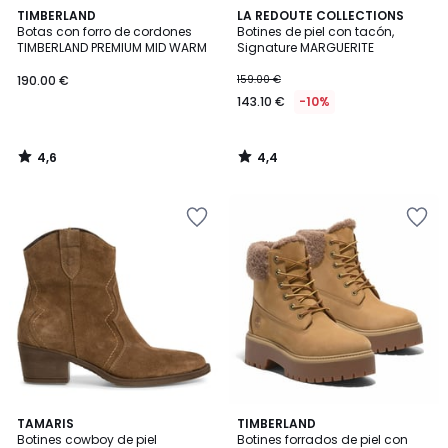
4,6
4,4
TIMBERLAND
LA REDOUTE COLLECTIONS
/ 5
/ 5
Botas con forro de cordones
Botines de piel con tacón,
TIMBERLAND PREMIUM MID WARM
Signature MARGUERITE
190.00 €
159.00 €
143.10 €
-10%
4,6
4,4
/
/
5
5
4,7
4,8
3
TAMARIS
TIMBERLAND
/ 5
/ 5
Botines cowboy de piel
Botines forrados de piel con
Colores