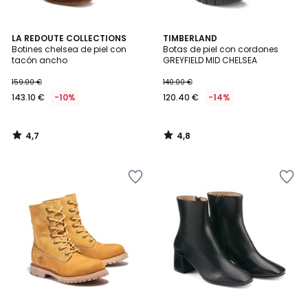
4,7
4,8
LA REDOUTE COLLECTIONS
TIMBERLAND
/ 5
/ 5
Botines chelsea de piel con
Botas de piel con cordones
tacón ancho
GREYFIELD MID CHELSEA
159.00 €
140.00 €
143.10 €
-10%
120.40 €
-14%
4,7
4,8
/
/
5
5