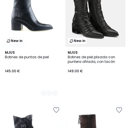
New in
New in
2
MJUS
MJUS
Botines de puntas de piel
Botines de piel plisada con
Colores
puntera afilada, con tacón
145.00 €
149.00 €