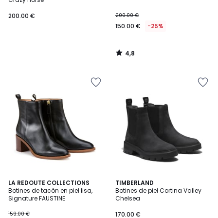
200.00 €
200.00 €
150.00 €
-25%
4,8
/
5
4,3
3,3
2
LA REDOUTE COLLECTIONS
TIMBERLAND
/ 5
/ 5
Botines de tacón en piel lisa,
Botines de piel Cortina Valley
Colores
Signature FAUSTINE
Chelsea
159.00 €
170.00 €