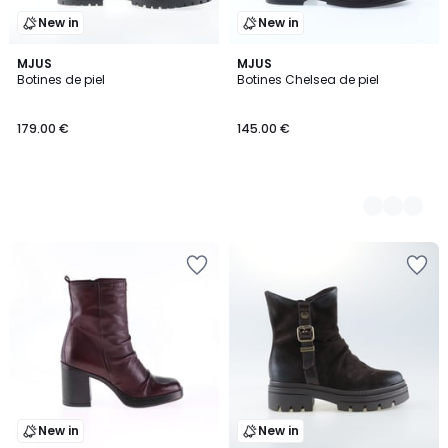
New in
New in
MJUS
2
MJUS
Botines de piel
Botines Chelsea de piel
Colores
179.00 €
145.00 €
New in
New in