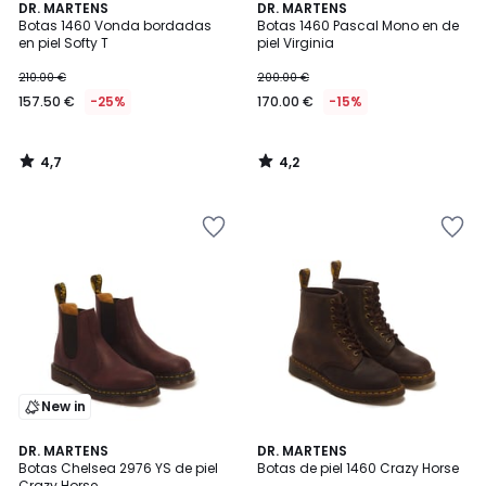
4,7
4,2
DR. MARTENS
DR. MARTENS
/ 5
/ 5
Botas 1460 Vonda bordadas
Botas 1460 Pascal Mono en de
en piel Softy T
piel Virginia
210.00 €
200.00 €
157.50 €
-25%
170.00 €
-15%
4,7
4,2
/
/
5
5
New in
4,8
DR. MARTENS
DR. MARTENS
/ 5
Botas Chelsea 2976 YS de piel
Botas de piel 1460 Crazy Horse
Crazy Horse