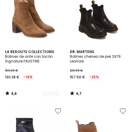
4,6
4,7
2
LA REDOUTE COLLECTIONS
DR. MARTENS
/ 5
/ 5
Botines de ante con tacón
Botines chelsea de piel 2976
Colores
Signature FAUSTINE
Leonore
159.00 €
210.00 €
130.38 €
-18%
157.50 €
-25%
4,6
4,7
/
/
5
5