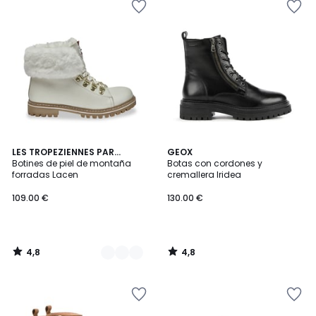
4,8
4,8
2
LES TROPEZIENNES PAR
GEOX
/ 5
/ 5
M.BELARBI
Botines de piel de montaña
Botas con cordones y
Colores
forradas Lacen
cremallera Iridea
109.00 €
130.00 €
4,8
4,8
/
/
5
5