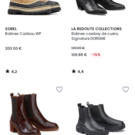
4,2
4,4
SOREL
LA REDOUTE COLLECTIONS
/ 5
/ 5
Botines Caribou WP
Botines cowboy de cuero,
Signature DORIANE
200.00 €
129.00 €
109.65 €
-15%
4,2
4,4
/
/
5
5