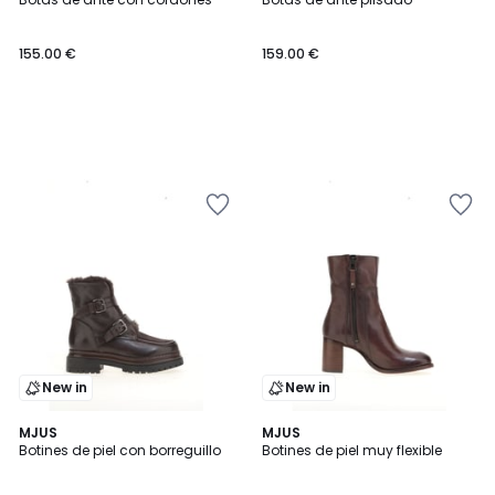
155.00 €
159.00 €
New in
New in
MJUS
3
MJUS
Botines de piel con borreguillo
Botines de piel muy flexible
Colores