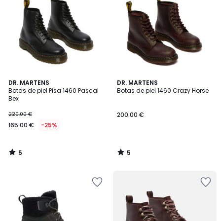
5
5
DR. MARTENS
DR. MARTENS
/
/
Botas de piel Pisa 1460 Pascal
Botas de piel 1460 Crazy Horse
5
5
Bex
220.00 €
200.00 €
165.00 €
-25%
5
5
/
/
5
5