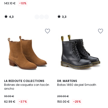
143.10 €
-10%
4,3
3,3
/
/
5
5
4,4
4,6
LA REDOUTE COLLECTIONS
DR. MARTENS
/ 5
/ 5
Botines de vaqueta con tacón
Botas 1460 de piel Smooth
ancho
99.99 €
200.00 €
62.99 €
-37%
150.00 €
-25%