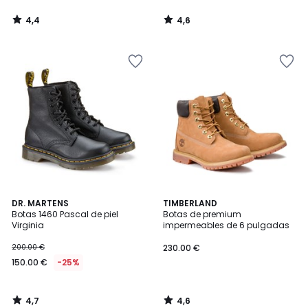
4,4
4,6
/
/
5
5
4,7
4,6
DR. MARTENS
TIMBERLAND
/ 5
/ 5
Botas 1460 Pascal de piel
Botas de premium
Virginia
impermeables de 6 pulgadas
200.00 €
230.00 €
150.00 €
-25%
4,7
4,6
/
/