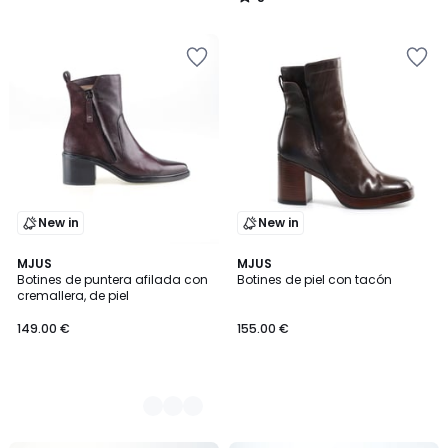
/
5
New in
New in
2
MJUS
MJUS
Botines de puntera afilada con
Botines de piel con tacón
Colores
cremallera, de piel
149.00 €
155.00 €