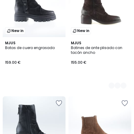
New in
New in
MJUS
2
MJUS
Botas de cuero engrasado
Botines de ante plisado con
Colores
tacón ancho
159.00 €
155.00 €