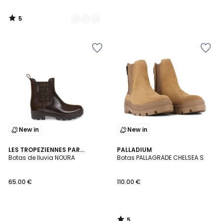
5
/
5
New in
New in
5
LES TROPEZIENNES PAR
PALLADIUM
/
M.BELARBI
Botas de lluvia NOURA
Botas PALLAGRADE CHELSEA S
5
65.00 €
110.00 €
5