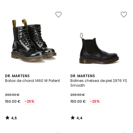
5
5
4,5
4,4
DR. MARTENS
DR. MARTENS
/ 5
/ 5
Botas de charol 1460 W Patent
Botines chelsea de piel 2976 YS
Smooth
200.00 €
200.00 €
150.00 €
-25%
150.00 €
-25%
4,5
4,4
/
/
5
5