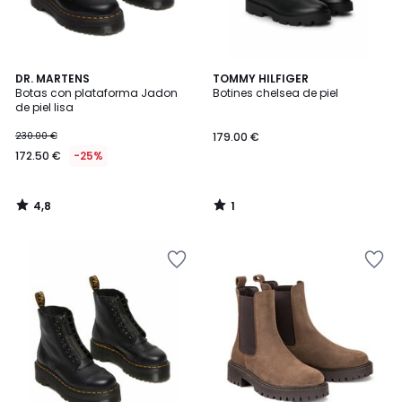
4,8
1
DR. MARTENS
TOMMY HILFIGER
/ 5
/
Botas con plataforma Jadon
Botines chelsea de piel
5
de piel lisa
230.00 €
179.00 €
172.50 €
-25%
4,8
1
/
/
5
5