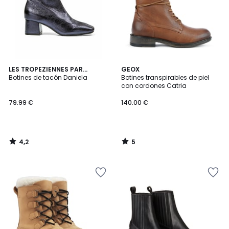
4,2
5
LES TROPEZIENNES PAR
GEOX
/ 5
/
M.BELARBI
Botines de tacón Daniela
Botines transpirables de piel
5
con cordones Catria
79.99 €
140.00 €
4,2
5
/
/
5
5