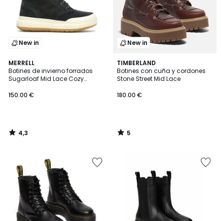
New in
New in
4,3
5
MERRELL
TIMBERLAND
/ 5
/
Botines de invierno forrados
Botines con cuña y cordones
5
Sugarloaf Mid Lace Cozy
Stone Street Mid Lace
Waterproof
150.00 €
180.00 €
4,3
5
/
/
5
5