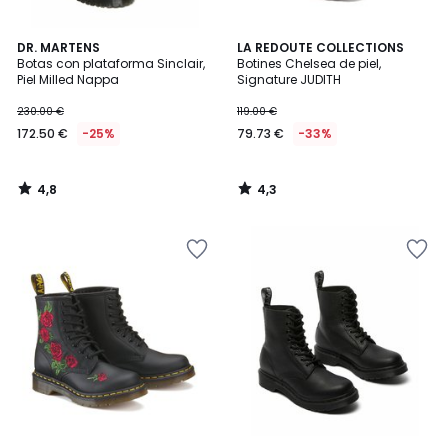
4,8
4,3
DR. MARTENS
LA REDOUTE COLLECTIONS
/ 5
/ 5
Botas con plataforma Sinclair,
Botines Chelsea de piel,
Piel Milled Nappa
Signature JUDITH
230.00 €
119.00 €
172.50 €
-25%
79.73 €
-33%
4,8
4,3
/
/
5
5