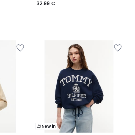
32.99 €
New in