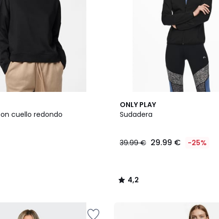
2
4,2
ONLY PLAY
Colores
/ 5
on cuello redondo
Sudadera
29.99 €
39.99 €
-25%
4,2
/
5