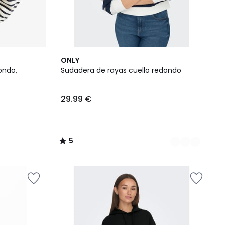
2
5
ONLY
Colores
/
ondo,
Sudadera de rayas cuello redondo
5
29.99 €
5
/
5