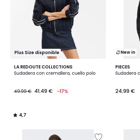
New in
Plus Size disponible
4,7
LA REDOUTE COLLECTIONS
PIECES
/ 5
Sudadera con cremallera, cuello polo
Sudadera c
41.49 €
24.99 €
49.99 €
-17%
4,7
/
5