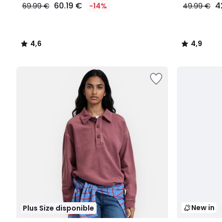
60.19 €
4
69.99 €
-14%
49.99 €
4,6
4,9
/
/
5
5
New in
Plus Size disponible