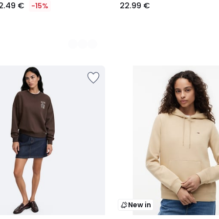
2.49 €
22.99 €
-15%
New in