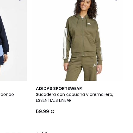
4,8
ADIDAS SPORTSWEAR
/ 5
redondo
Sudadera con capucha y cremallera,
ESSENTIALS LINEAR
59.99 €