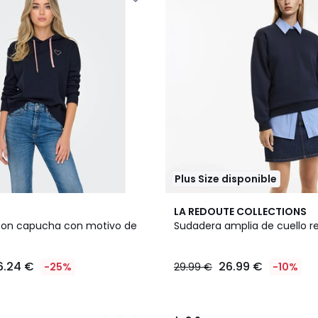
Plus Size disponible
2
3,9
LA REDOUTE COLLECTIONS
Colores
/ 5
con capucha con motivo de
Sudadera amplia de cuello 
6.24 €
26.99 €
-25%
29.99 €
-10%