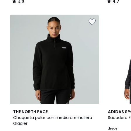
3,9
4,7
/
/
5
5
4,6
3
4,9
THE NORTH FACE
ADIDAS S
/ 5
Colores
/ 5
Chaqueta polar con media cremallera
Sudadera E
Glacier
desde