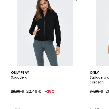
3,9
2
4,7
ONLY PLAY
ONLY
/ 5
Colores
/ 5
Sudadera
Sudadera 
corazón
22.49 €
2
29.99 €
-25%
34.99 €