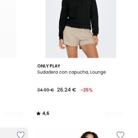
3
4,6
ONLY PLAY
Colores
/ 5
Sudadera con capucha, Lounge
26.24 €
34.99 €
-25%
4,6
/
5