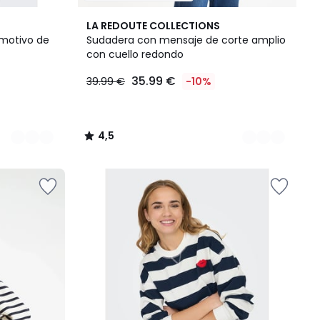
2
4,5
LA REDOUTE COLLECTIONS
Colores
/ 5
motivo de
Sudadera con mensaje de corte amplio
con cuello redondo
35.99 €
39.99 €
-10%
4,5
/
5