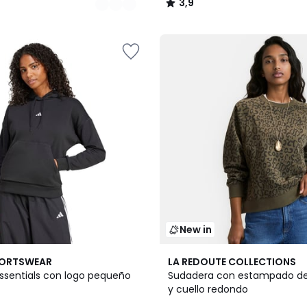
3,9
/
5
New in
PORTSWEAR
LA REDOUTE COLLECTIONS
ssentials con logo pequeño
Sudadera con estampado de
y cuello redondo