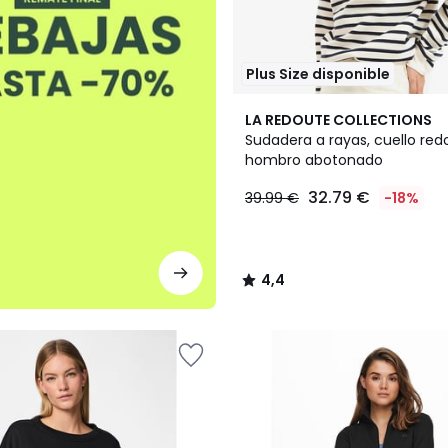
Plus Size disponible
4,4
LA REDOUTE COLLECTIONS
/ 5
Sudadera a rayas, cuello red
hombro abotonado
32.79 €
39.99 €
-18%
4,4
/
5