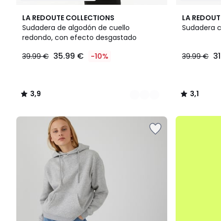
3
3,9
2
3,1
LA REDOUTE COLLECTIONS
LA REDOUT
Colores
/ 5
Colores
/
Sudadera de algodón de cuello
Sudadera c
5
redondo, con efecto desgastado
35.99
35.99 €
3
39.99 €
-10%
39.99 €
€
en
lugar
de
3,9
3,1
39.99
/
/
€
5
5
10%
.
descuento
aplicado.