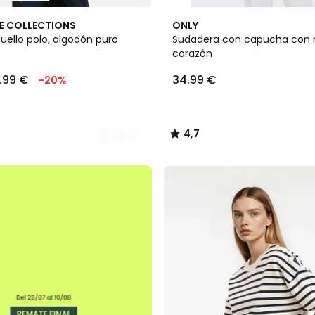
3
4,7
E COLLECTIONS
ONLY
Colores
/ 5
uello polo, algodón puro
Sudadera con capucha con 
corazón
1.99 €
34.99 €
-20%
4,7
/
5