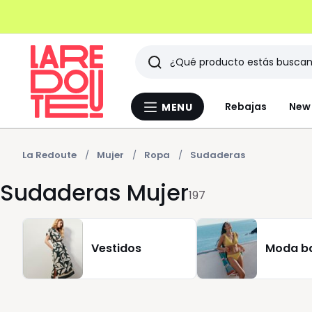
Buscar
Últimos
Rebajas
New 
MENU
Menu
artículos
La
Redoute
vistos
La Redoute
Mujer
Ropa
Sudaderas
Sudaderas Mujer
197
Vestidos
Moda b