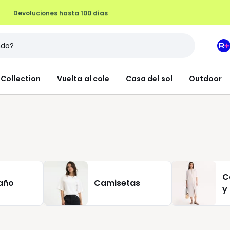
Devoluciones hasta 100 días
M
e
L
Collection
Vuelta al cole
Casa del sol
Outdoor
R
+
C
año
Camisetas
y