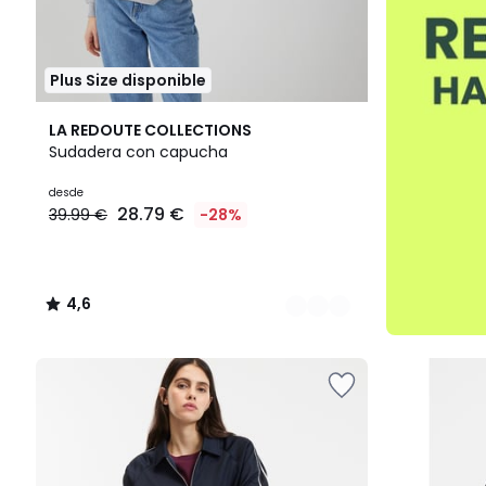
Plus Size disponible
2
4,6
LA REDOUTE COLLECTIONS
Colores
/ 5
Sudadera con capucha
desde
28.79 €
39.99 €
-28%
4,6
/
5