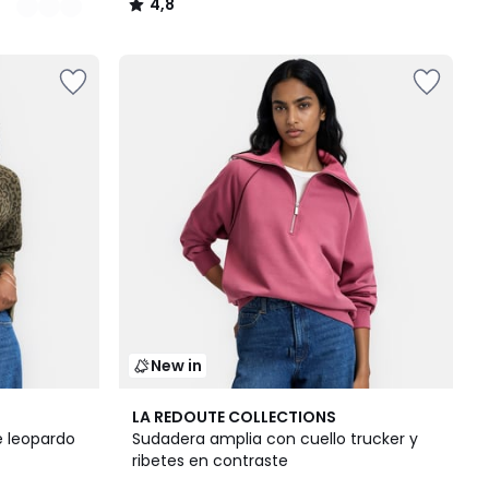
4,8
/
5
New in
LA REDOUTE COLLECTIONS
 leopardo
Sudadera amplia con cuello trucker y
ribetes en contraste