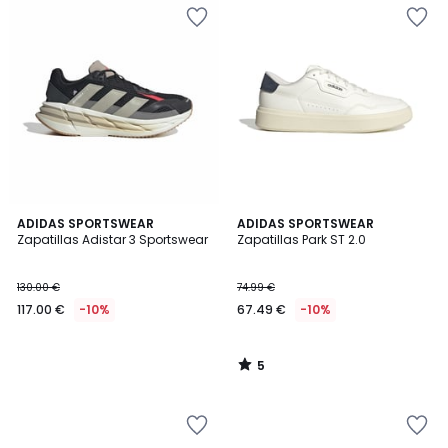
5
ADIDAS SPORTSWEAR
ADIDAS SPORTSWEAR
/
Zapatillas Adistar 3 Sportswear
Zapatillas Park ST 2.0
5
130.00 €
74.99 €
117.00 €
-10%
67.49 €
-10%
5
/
5