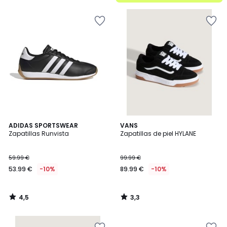
5
4,5
3,3
ADIDAS SPORTSWEAR
VANS
/ 5
/ 5
Zapatillas Runvista
Zapatillas de piel HYLANE
59.99 €
99.99 €
53.99 €
-10%
89.99 €
-10%
4,5
3,3
/
/
5
5