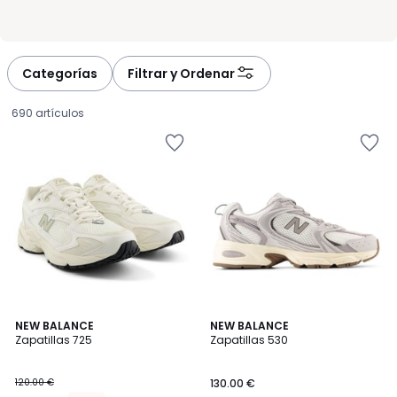
Categorías
Filtrar y Ordenar
690 artículos
4,7
NEW BALANCE
3
NEW BALANCE
/ 5
Zapatillas 725
Zapatillas 530
Colores
108.00
120.00 €
130.00 €
€