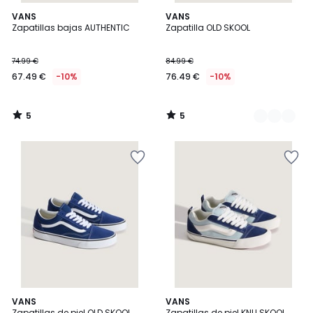
5
5
VANS
2
VANS
/
/
Zapatillas bajas AUTHENTIC
Zapatilla OLD SKOOL
Colores
5
5
74.99 €
84.99 €
67.49 €
-10%
76.49 €
-10%
5
5
/
/
5
5
3,4
VANS
VANS
/ 5
Zapatillas de piel OLD SKOOL
Zapatillas de piel KNU SKOOL