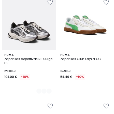
2
PUMA
PUMA
Zapatillas deportivas RS Surge
Zapatillas Club Kayzer OG
Colores
LS
120.00 €
64.99 €
108.00 €
-10%
58.49 €
-10%