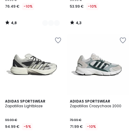
76.49 €
-10%
53.99 €
-10%
4,8
4,3
/
/
5
5
4,8
4,7
ADIDAS SPORTSWEAR
ADIDAS SPORTSWEAR
/ 5
/ 5
Zapatillas Lightblaze
Zapatillas Crazychaos 2000
99.99 €
79.99 €
94.99 €
-5%
71.99 €
-10%