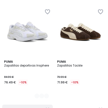
5
2
PUMA
PUMA
Zapatillas deportivas Insphere
Zapatillas Tackle
Colores
84.99 €
79.99 €
76.49 €
-10%
71.99 €
-10%