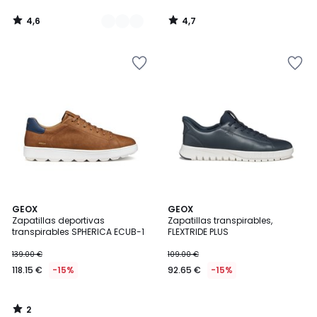
4,6
4,7
/
/
5
5
2
GEOX
GEOX
/
Zapatillas deportivas
Zapatillas transpirables,
5
transpirables SPHERICA ECUB-1
FLEXTRIDE PLUS
139.00 €
109.00 €
118.15 €
-15%
92.65 €
-15%
2
/