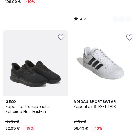
108.00 €
-10%
en
lugar
de
4,7
120.00
/
5
€
10%
descuento
aplicado.
5
4,7
2
GEOX
2
ADIDAS SPORTSWEAR
/
/ 5
Zapatillas transpirables
Zapatillas STREET TALK
Colores
Colores
5
Spherica Plus, Fast-in
109.00 €
64.99 €
92.65 €
-15%
58.49 €
-10%