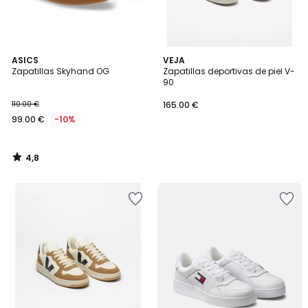
4,8
ASICS
VEJA
/ 5
Zapatillas Skyhand OG
Zapatillas deportivas de piel V-
90
110.00 €
165.00 €
99.00 €
-10%
4,8
/
5