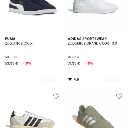
4,5
2
PUMA
2
ADIDAS SPORTSWEAR
/ 5
Zapatillas Club II
Zapatillas GRAND COURT 3.0
Colores
Colores
59.99 €
79.99 €
53.99 €
-10%
71.99 €
-10%
4,5
/
5