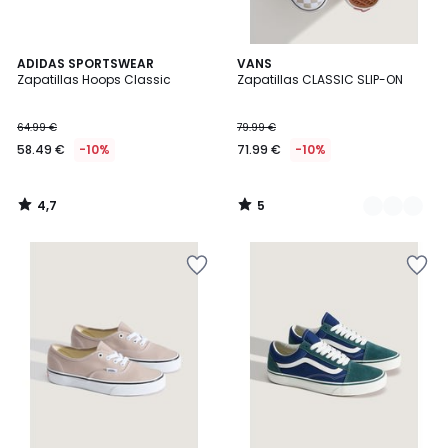
4,7
5
ADIDAS SPORTSWEAR
2
VANS
/ 5
/
Zapatillas Hoops Classic
Zapatillas CLASSIC SLIP-ON
Colores
5
64.99 €
79.99 €
58.49 €
-10%
71.99 €
-10%
4,7
5
/
/
5
5