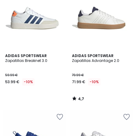
4,7
ADIDAS SPORTSWEAR
ADIDAS SPORTSWEAR
/ 5
Zapatillas Breaknet 3.0
Zapatillas Advantage 2.0
59.99 €
79.99 €
53.99 €
-10%
71.99 €
-10%
4,7
/
5