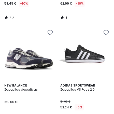
58.49 €
-10%
62.99 €
-10%
4,4
5
/
/
5
5
4,6
4,7
3
NEW BALANCE
ADIDAS SPORTSWEAR
/ 5
/ 5
Zapatillas deportivas
Zapatillas VS Pace 2.0
Colores
150.00 €
54.99 €
52.24 €
-5%