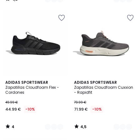
/
5
4
4,5
2
ADIDAS SPORTSWEAR
2
ADIDAS SPORTSWEAR
/
/ 5
Zapatillas Cloudfoam Flex -
Zapatillas Cloudfoam Cuxxion
Colores
Colores
5
Cordones
- Rapidfit
49.99 €
79.99 €
44.99 €
-10%
71.99 €
-10%
4
4,5
/
/
5
5