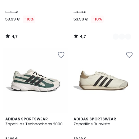
59.99 €
59.99 €
53.99 €
-10%
53.99 €
-10%
4,7
4,7
/
/
5
5
4,8
4,3
3
ADIDAS SPORTSWEAR
ADIDAS SPORTSWEAR
/ 5
/ 5
Zapatillas Technochaos 2000
Zapatillas Runvista
Colores
84.99 €
59.99 €