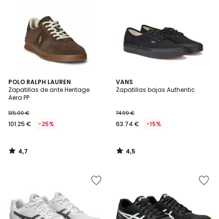
4,7
4,5
POLO RALPH LAUREN
VANS
/ 5
/ 5
Zapatillas de ante Heritage
Zapatillas bajas Authentic
Aera PP
135.00 €
74.99 €
101.25 €
-25%
63.74 €
-15%
4,7
4,5
/
/
5
5