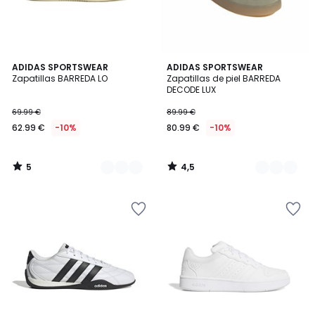
5
4,5
4
ADIDAS SPORTSWEAR
2
ADIDAS SPORTSWEAR
/
/ 5
Zapatillas BARREDA LO
Zapatillas de piel BARREDA
Colores
Colores
5
DECODE LUX
69.99 €
89.99 €
62.99 €
-10%
80.99 €
-10%
5
4,5
/
/
5
5