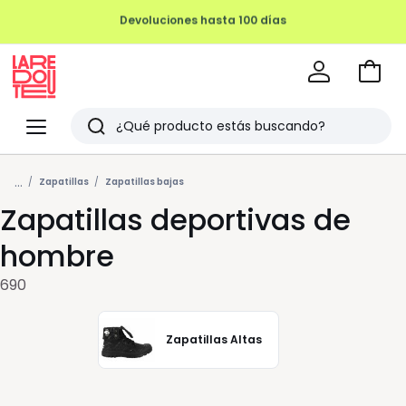
REMATE FINAL HASTA -70%
Ir
a
La
la
Redoute
Menu
Buscar
cesta
Últimos
...
artículos
Zapatillas
Zapatillas bajas
Zapatillas deportivas de
vistos
hombre
690
Zapatillas Altas