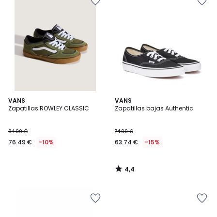
4,4
VANS
VANS
/ 5
Zapatillas ROWLEY CLASSIC
Zapatillas bajas Authentic
84.99 €
74.99 €
76.49 €
-10%
63.74 €
-15%
4,4
/
5