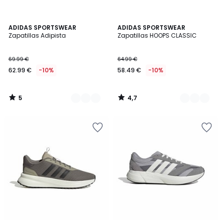
5
4,7
2
ADIDAS SPORTSWEAR
2
ADIDAS SPORTSWEAR
/
/ 5
Zapatillas Adipista
Zapatillas HOOPS CLASSIC
Colores
Colores
5
69.99 €
64.99 €
62.99 €
-10%
58.49 €
-10%
5
4,7
/
/
5
5