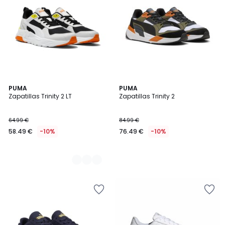
2
PUMA
PUMA
Zapatillas Trinity 2 LT
Zapatillas Trinity 2
Colores
64.99 €
84.99 €
58.49 €
-10%
76.49 €
-10%