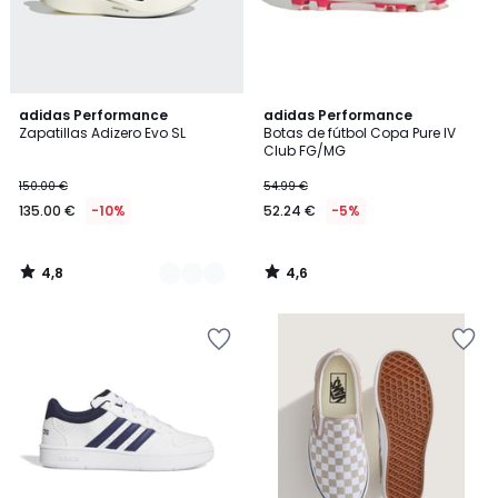
4,8
4,6
3
adidas Performance
adidas Performance
/ 5
/ 5
Zapatillas Adizero Evo SL
Botas de fútbol Copa Pure IV
Colores
Club FG/MG
150.00 €
54.99 €
135.00 €
-10%
52.24 €
-5%
4,8
4,6
/
/
5
5