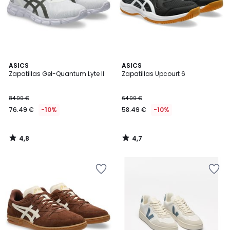
4,8
4,7
ASICS
ASICS
/ 5
/ 5
Zapatillas Gel-Quantum Lyte II
Zapatillas Upcourt 6
84.99 €
64.99 €
76.49 €
-10%
58.49 €
-10%
4,8
4,7
/
/
5
5