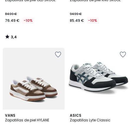
84.99 €
94.99 €
76.49 €
-10%
85.49 €
-10%
3,4
/
5
4,5
4,8
2
VANS
2
ASICS
/ 5
/ 5
Zapatillas de piel HYLANE
Zapatillas Lyte Classic
Colores
Colores