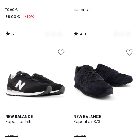
110.00 €
150.00 €
99.00 €
-10%
5
4,8
/
/
5
5
4,4
5
NEW BALANCE
NEW BALANCE
/ 5
/
Zapatillas 515
Zapatillas 373
5
64.99 €
69.99 €