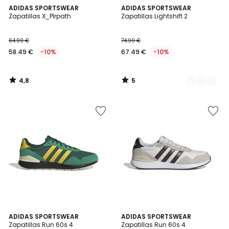
4,8
5
ADIDAS SPORTSWEAR
2
ADIDAS SPORTSWEAR
/ 5
/
Zapatillas X_Plrpath
Zapatillas Lightshift 2
Colores
5
64.99 €
74.99 €
58.49 €
-10%
67.49 €
-10%
4,8
5
/
/
5
5
4,7
4,7
ADIDAS SPORTSWEAR
2
ADIDAS SPORTSWEAR
/ 5
/ 5
Zapatillas Run 60s 4
Zapatillas Run 60s 4
Colores