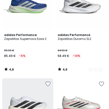
4,8
4,6
adidas Performance
2
adidas Performance
/ 5
/ 5
Zapatillas Supernova Ease 2
Zapatillas Duramo SL2
Colores
89.99 €
64.99 €
85.49 €
-5%
58.49 €
-10%
4,8
4,6
/
/
5
5