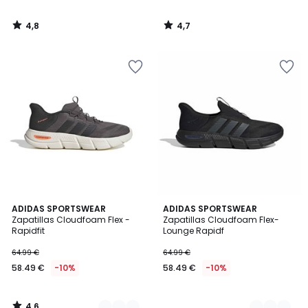
4,8
4,7
/
/
5
5
4,6
2
ADIDAS SPORTSWEAR
2
ADIDAS SPORTSWEAR
/ 5
Zapatillas Cloudfoam Flex -
Zapatillas Cloudfoam Flex-
Colores
Colores
Rapidfit
Lounge Rapidf
64.99 €
64.99 €
58.49 €
-10%
58.49 €
-10%
4,6