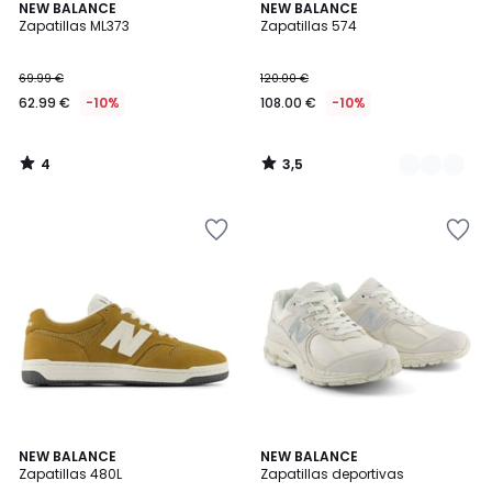
4
3,5
NEW BALANCE
2
NEW BALANCE
/
/ 5
Zapatillas ML373
Zapatillas 574
Colores
5
69.99 €
120.00 €
62.99 €
-10%
108.00 €
-10%
4
3,5
/
/
5
5
5
4,8
2
NEW BALANCE
2
NEW BALANCE
/
/ 5
Zapatillas 480L
Zapatillas deportivas
Colores
Colores
5