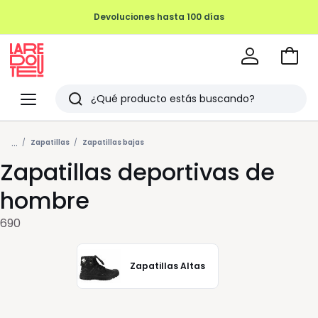
REMATE FINAL HASTA -70%
Ir
a
La
la
Redoute
Menu
Buscar
cesta
Últimos
...
artículos
Zapatillas
Zapatillas bajas
Zapatillas deportivas de
vistos
hombre
690
Zapatillas Altas