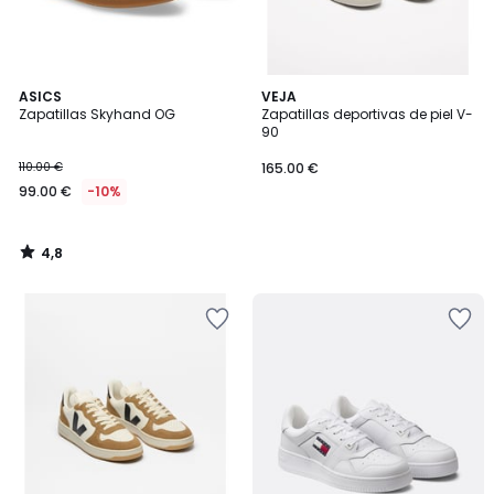
4,8
ASICS
VEJA
/ 5
Zapatillas Skyhand OG
Zapatillas deportivas de piel V-
90
110.00 €
165.00 €
99.00 €
-10%
4,8
/
5