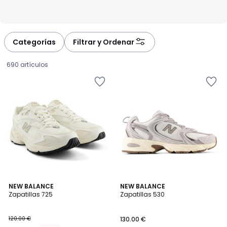
Categorías
Filtrar y Ordenar
690 artículos
4,7
NEW BALANCE
3
NEW BALANCE
/ 5
Zapatillas 725
Zapatillas 530
Colores
108.00
120.00 €
130.00 €
€