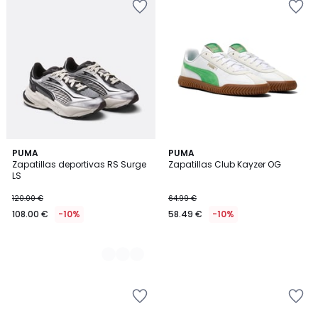
2
PUMA
PUMA
Zapatillas deportivas RS Surge
Zapatillas Club Kayzer OG
Colores
LS
120.00 €
64.99 €
108.00 €
-10%
58.49 €
-10%