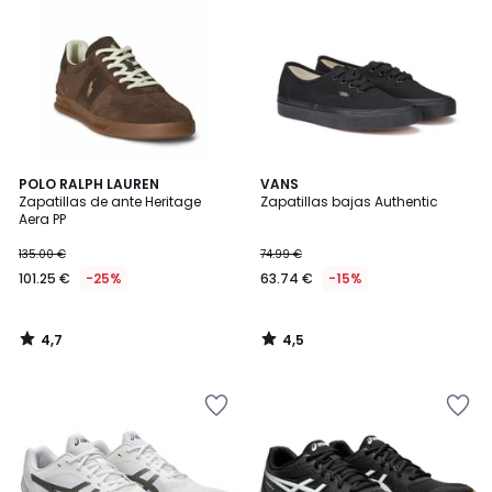
4,7
4,5
POLO RALPH LAUREN
VANS
/ 5
/ 5
Zapatillas de ante Heritage
Zapatillas bajas Authentic
Aera PP
135.00 €
74.99 €
101.25 €
-25%
63.74 €
-15%
4,7
4,5
/
/
5
5