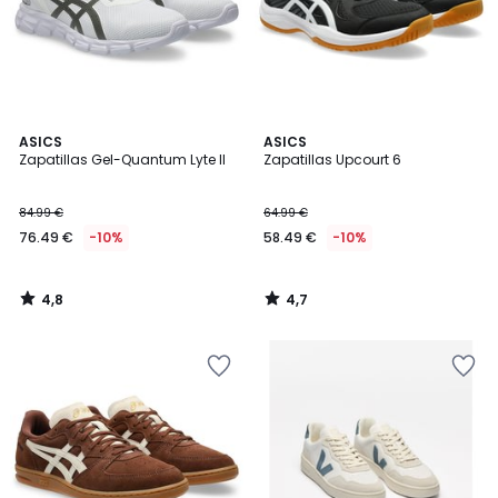
4,8
4,7
ASICS
ASICS
/ 5
/ 5
Zapatillas Gel-Quantum Lyte II
Zapatillas Upcourt 6
84.99 €
64.99 €
76.49 €
-10%
58.49 €
-10%
4,8
4,7
/
/
5
5