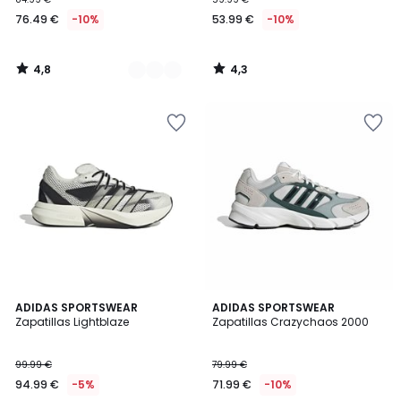
76.49 €
-10%
53.99 €
-10%
4,8
4,3
/
/
5
5
4,8
4,7
ADIDAS SPORTSWEAR
ADIDAS SPORTSWEAR
/ 5
/ 5
Zapatillas Lightblaze
Zapatillas Crazychaos 2000
99.99 €
79.99 €
94.99 €
-5%
71.99 €
-10%