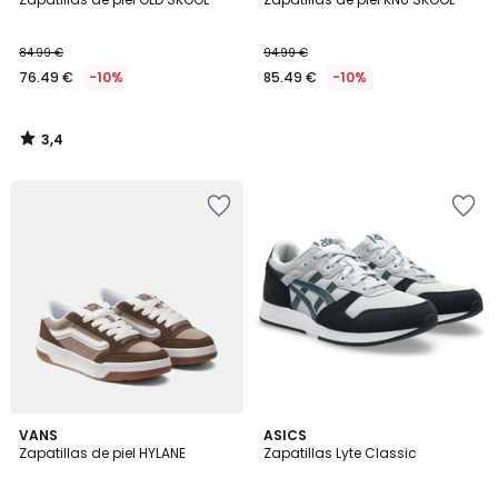
84.99 €
94.99 €
76.49 €
-10%
85.49 €
-10%
3,4
/
5
4,5
4,8
2
VANS
2
ASICS
/ 5
/ 5
Zapatillas de piel HYLANE
Zapatillas Lyte Classic
Colores
Colores