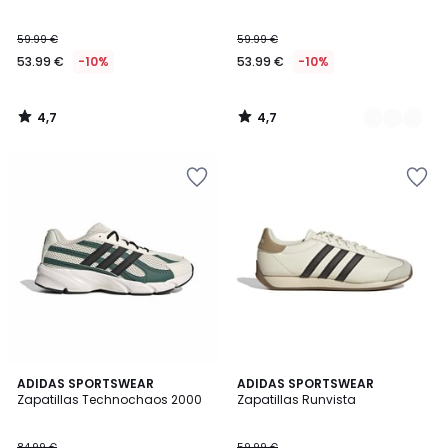
59.99 €
59.99 €
53.99 €
-10%
53.99 €
-10%
4,7
4,7
/
/
5
5
4,8
4,3
3
ADIDAS SPORTSWEAR
ADIDAS SPORTSWEAR
/ 5
/ 5
Zapatillas Technochaos 2000
Zapatillas Runvista
Colores
84.99 €
59.99 €