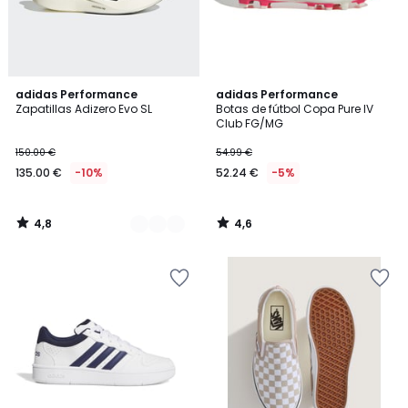
4,8
4,6
3
adidas Performance
adidas Performance
/ 5
/ 5
Zapatillas Adizero Evo SL
Botas de fútbol Copa Pure IV
Colores
Club FG/MG
150.00 €
54.99 €
135.00 €
-10%
52.24 €
-5%
4,8
4,6
/
/
5
5