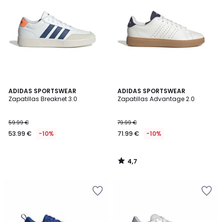
4,7
ADIDAS SPORTSWEAR
ADIDAS SPORTSWEAR
/ 5
Zapatillas Breaknet 3.0
Zapatillas Advantage 2.0
59.99 €
79.99 €
53.99 €
-10%
71.99 €
-10%
4,7
/
5