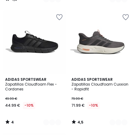
/
5
4
4,5
2
ADIDAS SPORTSWEAR
2
ADIDAS SPORTSWEAR
/
/ 5
Zapatillas Cloudfoam Flex -
Zapatillas Cloudfoam Cuxxion
Colores
Colores
5
Cordones
- Rapidfit
49.99 €
79.99 €
44.99 €
-10%
71.99 €
-10%
4
4,5
/
/
5
5