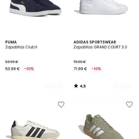
4,5
2
PUMA
2
ADIDAS SPORTSWEAR
/ 5
Zapatillas Club II
Zapatillas GRAND COURT 3.0
Colores
Colores
59.99 €
79.99 €
53.99 €
-10%
71.99 €
-10%
4,5
/
5