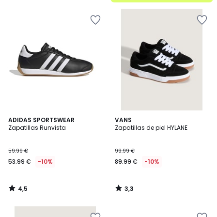
5
4,5
3,3
ADIDAS SPORTSWEAR
VANS
/ 5
/ 5
Zapatillas Runvista
Zapatillas de piel HYLANE
59.99 €
99.99 €
53.99 €
-10%
89.99 €
-10%
4,5
3,3
/
/
5
5