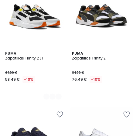
2
PUMA
PUMA
Zapatillas Trinity 2 LT
Zapatillas Trinity 2
Colores
64.99 €
84.99 €
58.49 €
-10%
76.49 €
-10%