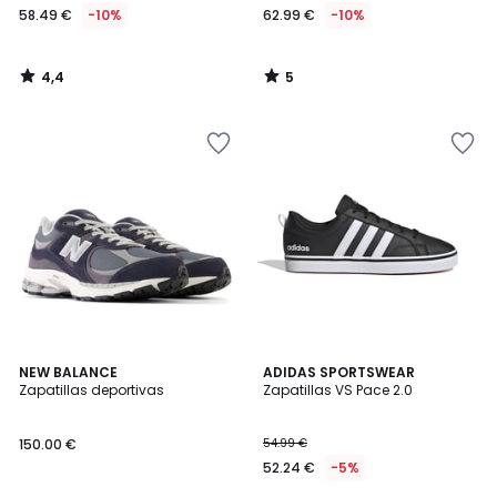
58.49 €
-10%
62.99 €
-10%
4,4
5
/
/
5
5
4,6
4,7
3
NEW BALANCE
ADIDAS SPORTSWEAR
/ 5
/ 5
Zapatillas deportivas
Zapatillas VS Pace 2.0
Colores
150.00 €
54.99 €
52.24 €
-5%