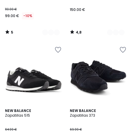
110.00 €
150.00 €
99.00 €
-10%
5
4,8
/
/
5
5
4,4
5
NEW BALANCE
NEW BALANCE
/ 5
/
Zapatillas 515
Zapatillas 373
5
64.99 €
69.99 €