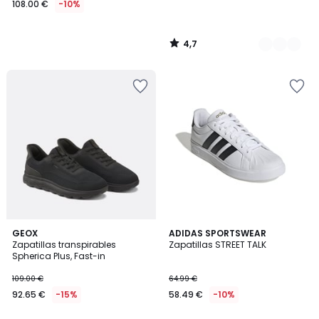
108.00 €
-10%
en
lugar
de
4,7
120.00
/
5
€
10%
descuento
aplicado.
5
4,7
2
GEOX
2
ADIDAS SPORTSWEAR
/
/ 5
Zapatillas transpirables
Zapatillas STREET TALK
Colores
Colores
5
Spherica Plus, Fast-in
109.00 €
64.99 €
92.65 €
-15%
58.49 €
-10%