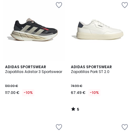
5
ADIDAS SPORTSWEAR
ADIDAS SPORTSWEAR
/
Zapatillas Adistar 3 Sportswear
Zapatillas Park ST 2.0
5
130.00 €
74.99 €
117.00 €
-10%
67.49 €
-10%
5
/
5