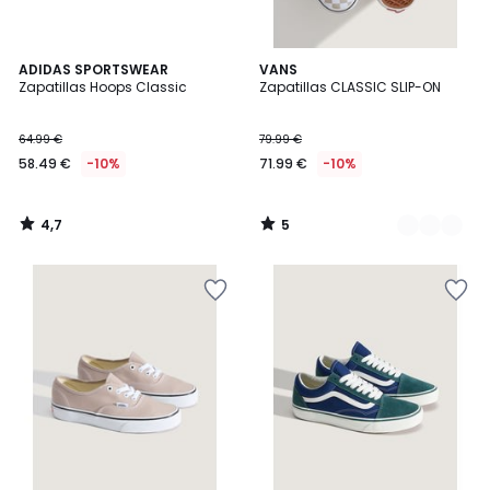
4,7
5
ADIDAS SPORTSWEAR
2
VANS
/ 5
/
Zapatillas Hoops Classic
Zapatillas CLASSIC SLIP-ON
Colores
5
64.99 €
79.99 €
58.49 €
-10%
71.99 €
-10%
4,7
5
/
/
5
5