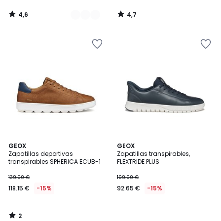
4,6
4,7
/
/
5
5
2
GEOX
GEOX
/
Zapatillas deportivas
Zapatillas transpirables,
5
transpirables SPHERICA ECUB-1
FLEXTRIDE PLUS
139.00 €
109.00 €
118.15 €
-15%
92.65 €
-15%
2
/