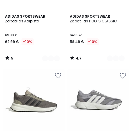
5
4,7
2
ADIDAS SPORTSWEAR
2
ADIDAS SPORTSWEAR
/
/ 5
Zapatillas Adipista
Zapatillas HOOPS CLASSIC
Colores
Colores
5
69.99 €
64.99 €
62.99 €
-10%
58.49 €
-10%
5
4,7
/
/
5
5