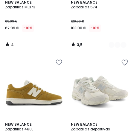
4
3,5
NEW BALANCE
2
NEW BALANCE
/
/ 5
Zapatillas ML373
Zapatillas 574
Colores
5
69.99 €
120.00 €
62.99 €
-10%
108.00 €
-10%
4
3,5
/
/
5
5
5
4,8
2
NEW BALANCE
2
NEW BALANCE
/
/ 5
Zapatillas 480L
Zapatillas deportivas
Colores
Colores
5