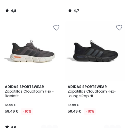
4,8
4,7
/
/
5
5
4,6
2
ADIDAS SPORTSWEAR
2
ADIDAS SPORTSWEAR
/ 5
Zapatillas Cloudfoam Flex -
Zapatillas Cloudfoam Flex-
Colores
Colores
Rapidfit
Lounge Rapidf
64.99 €
64.99 €
58.49 €
-10%
58.49 €
-10%
4,6