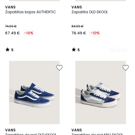
5
5
VANS
2
VANS
/
/
Zapatillas bajas AUTHENTIC
Zapatilla OLD SKOOL
Colores
5
5
74.99 €
84.99 €
67.49 €
-10%
76.49 €
-10%
5
5
/
/
5
5
3,4
VANS
VANS
/ 5
Zapatillas de piel OLD SKOOL
Zapatillas de piel KNU SKOOL