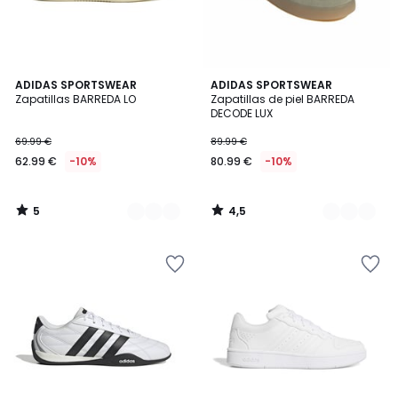
5
4,5
4
ADIDAS SPORTSWEAR
2
ADIDAS SPORTSWEAR
/
/ 5
Zapatillas BARREDA LO
Zapatillas de piel BARREDA
Colores
Colores
5
DECODE LUX
69.99 €
89.99 €
62.99 €
-10%
80.99 €
-10%
5
4,5
/
/
5
5