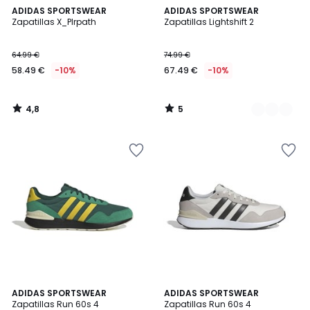
4,8
5
ADIDAS SPORTSWEAR
2
ADIDAS SPORTSWEAR
/ 5
/
Zapatillas X_Plrpath
Zapatillas Lightshift 2
Colores
5
64.99 €
74.99 €
58.49 €
-10%
67.49 €
-10%
4,8
5
/
/
5
5
4,7
4,7
ADIDAS SPORTSWEAR
2
ADIDAS SPORTSWEAR
/ 5
/ 5
Zapatillas Run 60s 4
Zapatillas Run 60s 4
Colores