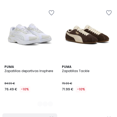
5
2
PUMA
PUMA
Zapatillas deportivas Insphere
Zapatillas Tackle
Colores
84.99 €
79.99 €
76.49 €
-10%
71.99 €
-10%