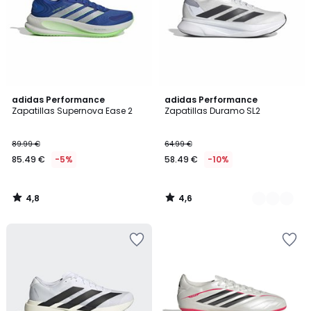
4,8
4,6
adidas Performance
2
adidas Performance
/ 5
/ 5
Zapatillas Supernova Ease 2
Zapatillas Duramo SL2
Colores
89.99 €
64.99 €
85.49 €
-5%
58.49 €
-10%
4,8
4,6
/
/
5
5