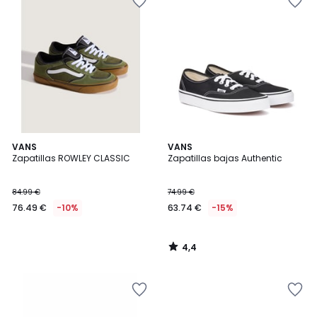
4,4
VANS
VANS
/ 5
Zapatillas ROWLEY CLASSIC
Zapatillas bajas Authentic
84.99 €
74.99 €
76.49 €
-10%
63.74 €
-15%
4,4
/
5