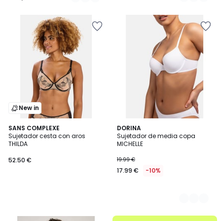
€
/
/
5
5
en
lugar
de
25.99
€
60%
descuento
aplicado.
New in
SANS COMPLEXE
2
DORINA
Sujetador cesta con aros
Sujetador de media copa
Colores
THILDA
MICHELLE
52.50 €
19.99 €
17.99 €
-10%
.