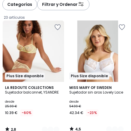
à
à
Categorías
Filtrar y Ordenar
gauche
droite
23 artículos
Plus Size disponible
Plus Size disponible
2,8
4,5
3
LA REDOUTE COLLECTIONS
5
MISS MARY OF SWEDEN
/ 5
/ 5
Sujetador balconnet, YSANDRE
Sujetador sin aros Lovely Lace
Colores
Colores
Precio
desde
desde
25.99 €
54.99 €
a
10.39 €
-60%
42.34 €
-23%
partir
de
10.39
4,5
2,8