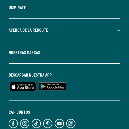
personalizadas
INSPÍRATE
por
parte
de
ACERCA DE LA REDOUTE
La
Redoute.
Puedes
NUESTRAS MARCAS
darte
de
baja
DESCARGAR NUESTRA APP
en
cualquier
momento.
Para
más
24H JUNTOS
información,
puedes