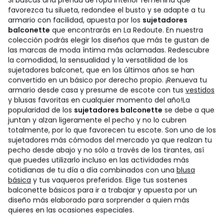
Si buscas una prenda de ropa interior femenina que
favorezca tu silueta, redondee el busto y se adapte a tu
armario con facilidad, apuesta por los
sujetadores
balconette
que encontrarás en La Redoute. En nuestra
colección podrás elegir los diseños que más te gustan de
las marcas de moda íntima más aclamadas. Redescubre
la comodidad, la sensualidad y la versatilidad de los
sujetadores balconet, que en los últimos años se han
convertido en un básico por derecho propio. ¡Renueva tu
armario desde casa y presume de escote con tus
vestidos
y blusas favoritas en cualquier momento del año!
La
popularidad de los
sujetadores balconette
se debe a que
juntan y alzan ligeramente el pecho y no lo cubren
totalmente, por lo que favorecen tu escote. Son uno de los
sujetadores más cómodos del mercado ya que realzan tu
pecho desde abajo y no sólo a través de los tirantes, así
que puedes utilizarlo incluso en las actividades más
cotidianas de tu día a día combinados con una
blusa
básica
y tus vaqueros preferidos. Elige tus sostenes
balconette básicos para ir a trabajar y apuesta por un
diseño más elaborado para sorprender a quien más
quieres en las ocasiones especiales.