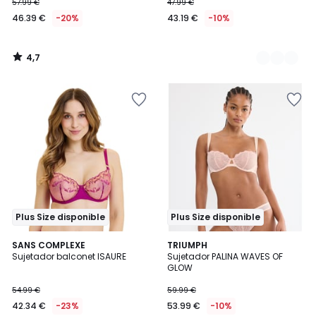
57.99 €
47.99 €
46.39 €
-20%
43.19 €
-10%
4,7
/
5
Plus Size disponible
Plus Size disponible
SANS COMPLEXE
2
TRIUMPH
Sujetador balconet ISAURE
Sujetador PALINA WAVES OF
Colores
GLOW
54.99 €
59.99 €
42.34 €
-23%
53.99 €
-10%