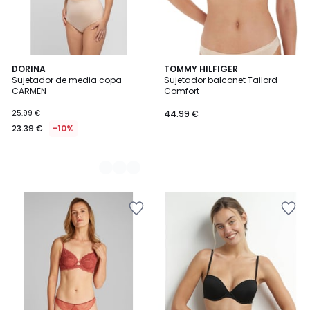
2
DORINA
TOMMY HILFIGER
Sujetador de media copa
Sujetador balconet Tailord
Colores
CARMEN
Comfort
25.99 €
44.99 €
23.39 €
-10%