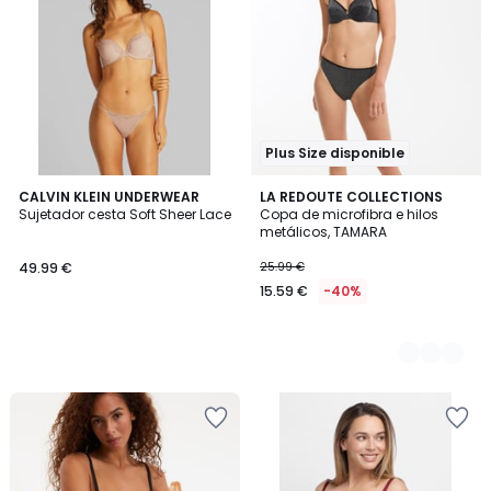
Plus Size disponible
CALVIN KLEIN UNDERWEAR
2
LA REDOUTE COLLECTIONS
Sujetador cesta Soft Sheer Lace
Copa de microfibra e hilos
Colores
metálicos, TAMARA
49.99 €
25.99 €
15.59 €
-40%