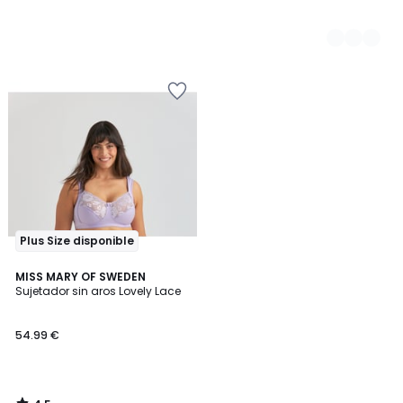
Plus Size disponible
4,5
MISS MARY OF SWEDEN
/ 5
Sujetador sin aros Lovely Lace
54.99 €