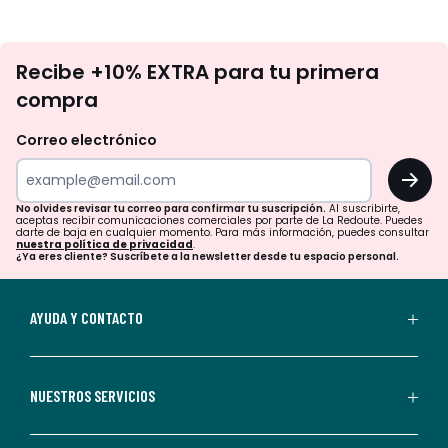
No
Recibe +10% EXTRA para tu primera
te
compra
olvides
revisar
Correo electrónico
tu
OK
correo
para
No olvides revisar tu correo para confirmar tu suscripción.
Al suscribirte,
aceptas recibir comunicaciones comerciales por parte de La Redoute. Puedes
confirmar
darte de baja en cualquier momento. Para más información, puedes consultar
nuestra política de privacidad
.
tu
¿Ya eres cliente? Suscríbete a la newsletter desde tu espacio personal.
suscripción.
Al
AYUDA Y CONTACTO
suscribirte,
aceptas
recibir
NUESTROS SERVICIOS
comunicaciones
comerciales