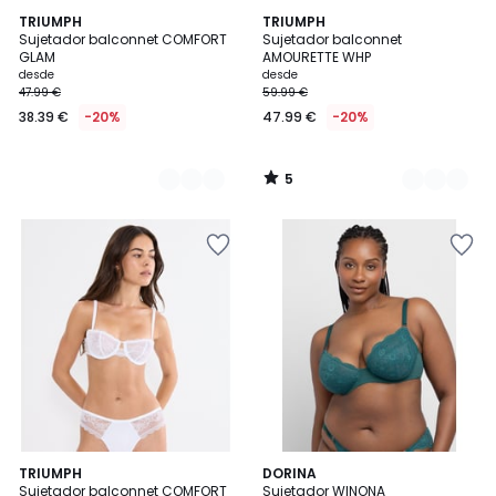
5
2
TRIUMPH
3
TRIUMPH
/
Sujetador balconnet COMFORT
Sujetador balconnet
Colores
Colores
5
GLAM
AMOURETTE WHP
desde
desde
47.99 €
59.99 €
38.39 €
-20%
47.99 €
-20%
5
/
5
2
TRIUMPH
DORINA
Sujetador balconnet COMFORT
Sujetador WINONA