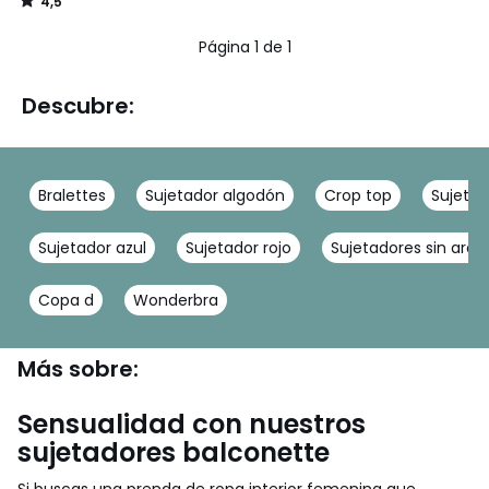
4,5
/
5
Página 1 de 1
Descubre:
Bralettes
Sujetador algodón
Crop top
Sujeta
Sujetador azul
Sujetador rojo
Sujetadores sin aros
Copa d
Wonderbra
Más sobre:
Sensualidad con nuestros
sujetadores balconette