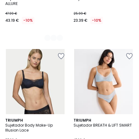
Colores
ALLURE
47.99 €
25.99 €
43.19 €
-10%
23.39 €
-10%
4,7
TRIUMPH
2
TRIUMPH
/ 5
Sujetador Body Make-Up
Sujetador BREATH & LIFT SMART
Colores
Illusion Lace