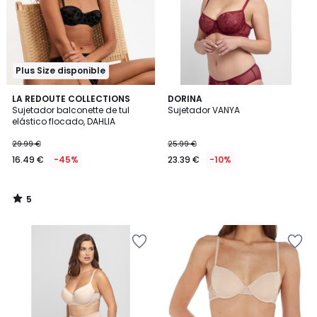
Plus Size disponible
5
LA REDOUTE COLLECTIONS
DORINA
/
Sujetador balconette de tul
Sujetador VANYA
5
elástico flocado, DAHLIA
29.99 €
25.99 €
16.49 €
-45%
23.39 €
-10%
5
/
5