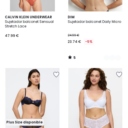
5
CALVIN KLEIN UNDERWEAR
3
DIM
/
Sujetador balconet Sensual
Sujetador balconet Daily Micro
Colores
5
Stretch Lace
47.99 €
24.99 €
23.74 €
-5%
5
/
5
Plus Size disponible