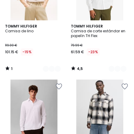
1
4,5
4
TOMMY HILFIGER
3
TOMMY HILFIGER
/
/ 5
Camisa de lino
Camisa de corte estándar en
Colores
Colores
5
popelín TH Flex
119.00 €
79.99 €
101.15 €
-15%
61.59 €
-23%
1
4,5
/
/
5
5