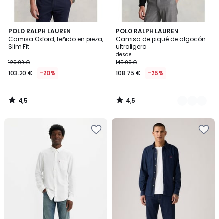
4,5
4,5
POLO RALPH LAUREN
3
POLO RALPH LAUREN
/ 5
/ 5
Camisa Oxford, teñido en pieza,
Camisa de piqué de algodón
Colores
Slim Fit
ultraligero
desde
129.00 €
145.00 €
103.20 €
-20%
108.75 €
-25%
4,5
4,5
/
/
5
5