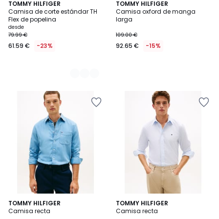
2
TOMMY HILFIGER
TOMMY HILFIGER
Camisa de corte estándar TH
Camisa oxford de manga
Colores
Flex de popelina
larga
desde
79.99 €
109.00 €
61.59 €
-23%
92.65 €
-15%
TOMMY HILFIGER
TOMMY HILFIGER
Camisa recta
Camisa recta