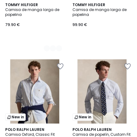
2
TOMMY HILFIGER
TOMMY HILFIGER
Camisa de manga larga de
Camisa de manga larga de
Colores
popelina
popelina
79.90 €
99.90 €
New in
New in
POLO RALPH LAUREN
POLO RALPH LAUREN
Camisa Oxford, Classic Fit
Camisa de popelín, Custom Fit