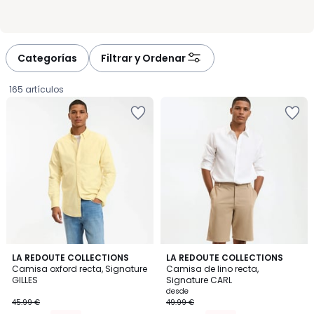
Categorías
Filtrar y Ordenar
165 artículos
4,8
LA REDOUTE COLLECTIONS
5
LA REDOUTE COLLECTIONS
/ 5
Camisa oxford recta, Signature
Camisa de lino recta,
Colores
GILLES
Signature CARL
28.97
desde
45.99 €
49.99 €
€