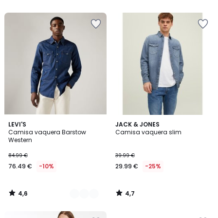
5
5
4,6
4,7
2
LEVI'S
JACK & JONES
/ 5
/ 5
Camisa vaquera Barstow
Camisa vaquera slim
Colores
Western
84.99 €
39.99 €
76.49 €
-10%
29.99 €
-25%
4,6
4,7
/
/
5
5