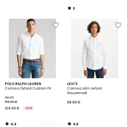
5
/
5
4,4
4,6
2
POLO RALPH LAUREN
LEVI'S
/ 5
/ 5
Camisa Oxford Custom Fit
Camisa slim oxford
Colores
Housemark
desde
155.00 €
58.99 €
124.00 €
-20%
4,4
4,6
/
/