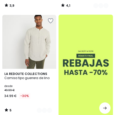
3,9
4,1
/
/
5
5
.
5
3
LA REDOUTE COLLECTIONS
/
Camisa tipo guerrera de lino
Colores
5
desde
49.99 €
34.99 €
-30%
5
/