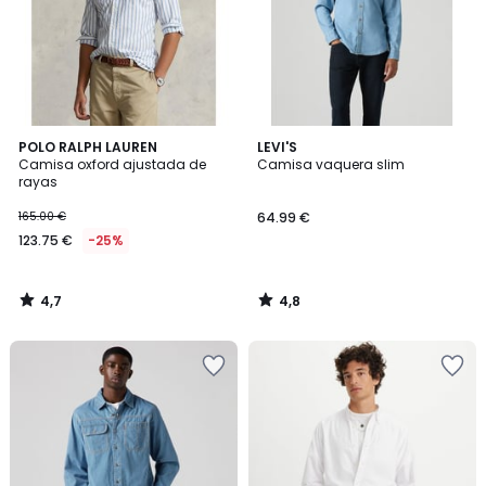
4,7
4,8
POLO RALPH LAUREN
LEVI'S
/ 5
/ 5
Camisa oxford ajustada de
Camisa vaquera slim
rayas
165.00 €
64.99 €
123.75 €
-25%
4,7
4,8
/
/
5
5