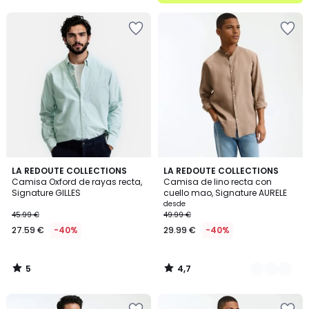
5
5
4,7
LA REDOUTE COLLECTIONS
8
LA REDOUTE COLLECTIONS
/
/ 5
Camisa Oxford de rayas recta,
Camisa de lino recta con
Colores
5
Signature GILLES
cuello mao, Signature AURELE
desde
45.99 €
49.99 €
27.59 €
-40%
29.99 €
-40%
5
4,7
/
/
5
5