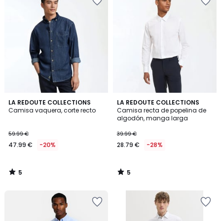
5
5
LA REDOUTE COLLECTIONS
LA REDOUTE COLLECTIONS
/
/
Camisa vaquera, corte recto
Camisa recta de popelina de
5
5
algodón, manga larga
59.99 €
39.99 €
47.99 €
-20%
28.79 €
-28%
5
5
/
/
5
5