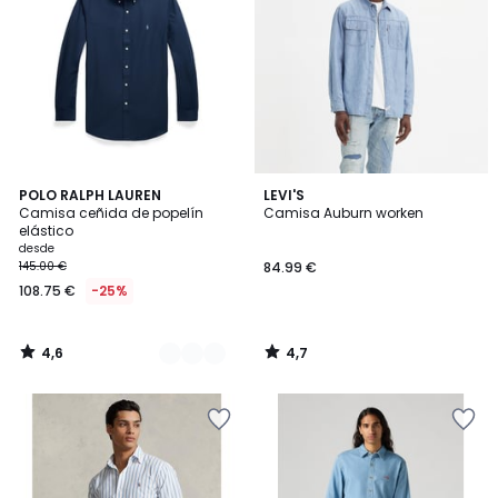
4,6
4,7
4
POLO RALPH LAUREN
LEVI'S
/ 5
/ 5
Camisa ceñida de popelín
Camisa Auburn worken
Colores
elástico
desde
145.00 €
84.99 €
108.75 €
-25%
4,6
4,7
/
/
5
5