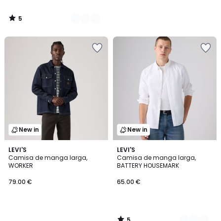
5
/
5
New in
New in
5
LEVI'S
2
LEVI'S
/
Camisa de manga larga,
Camisa de manga larga,
Colores
5
WORKER
BATTERY HOUSEMARK
79.00 €
65.00 €
5