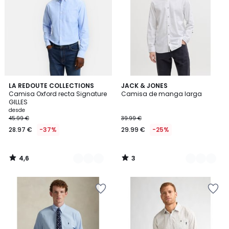
4,6
3
2
LA REDOUTE COLLECTIONS
3
JACK & JONES
/ 5
/
Camisa Oxford recta Signature
Camisa de manga larga
Colores
Colores
5
GILLES
desde
45.99 €
39.99 €
28.97 €
-37%
29.99 €
-25%
4,6
3
/
/
5
5