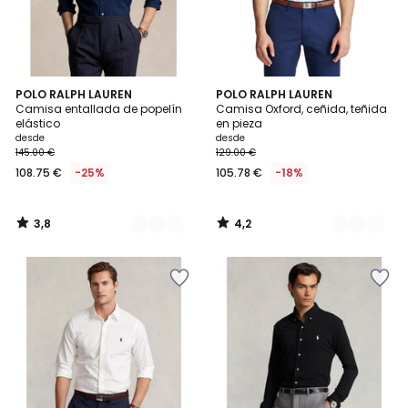
3,8
4,2
4
POLO RALPH LAUREN
3
POLO RALPH LAUREN
/ 5
/ 5
Camisa entallada de popelín
Camisa Oxford, ceñida, teñida
Colores
Colores
elástico
en pieza
desde
desde
145.00 €
129.00 €
108.75 €
-25%
105.78 €
-18%
3,8
4,2
/
/
5
5