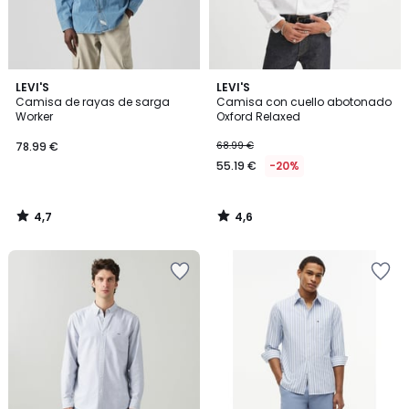
4,7
4,6
LEVI'S
LEVI'S
/ 5
/ 5
Camisa de rayas de sarga
Camisa con cuello abotonado
Worker
Oxford Relaxed
78.99 €
68.99 €
55.19 €
-20%
4,7
4,6
/
/
5
5