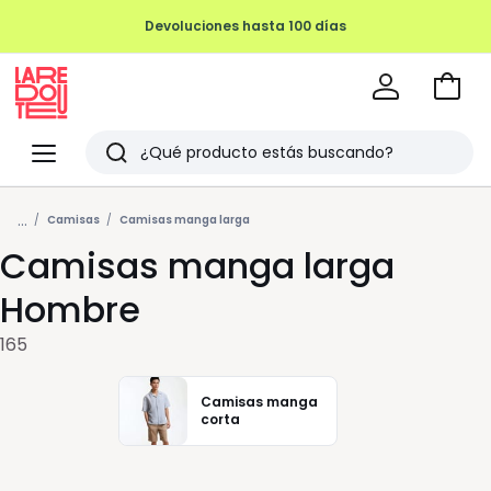
REMATE FINAL HASTA -70%
Ir
a
La
la
Redoute
Menu
Buscar
cesta
Últimos
...
artículos
Camisas
Camisas manga larga
Camisas manga larga
vistos
Hombre
165
Camisas manga
corta