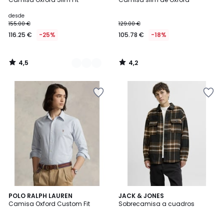
Colores
desde
155.00 €
129.00 €
116.25 €
-25%
105.78 €
-18%
4,5
4,2
/
/
5
5
4
POLO RALPH LAUREN
JACK & JONES
/
Camisa Oxford Custom Fit
Sobrecamisa a cuadros
5