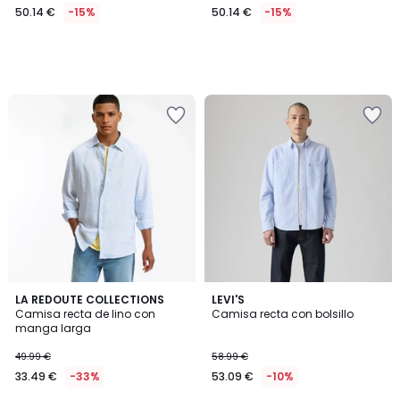
50.14 €
-15%
50.14 €
-15%
5
LA REDOUTE COLLECTIONS
LEVI'S
/
Camisa recta de lino con
Camisa recta con bolsillo
5
manga larga
49.99 €
58.99 €
33.49 €
-33%
53.09 €
-10%