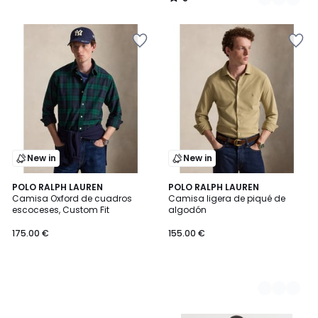
/
5
New in
New in
POLO RALPH LAUREN
2
POLO RALPH LAUREN
Camisa Oxford de cuadros
Camisa ligera de piqué de
Colores
escoceses, Custom Fit
algodón
175.00 €
155.00 €