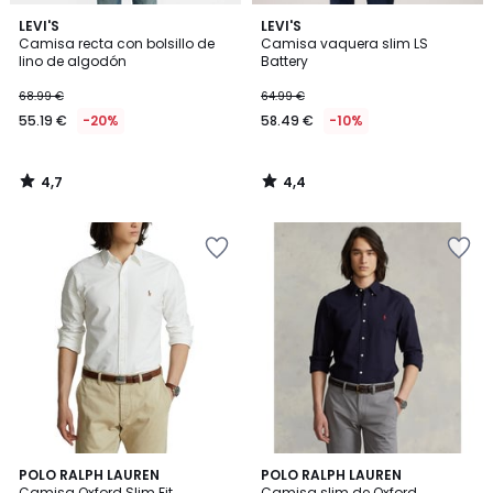
4,7
4,4
LEVI'S
LEVI'S
/ 5
/ 5
Camisa recta con bolsillo de
Camisa vaquera slim LS
lino de algodón
Battery
68.99 €
64.99 €
55.19 €
-20%
58.49 €
-10%
4,7
4,4
/
/
5
5
4,5
4,2
3
POLO RALPH LAUREN
POLO RALPH LAUREN
/ 5
/ 5
Camisa Oxford Slim Fit
Camisa slim de Oxford