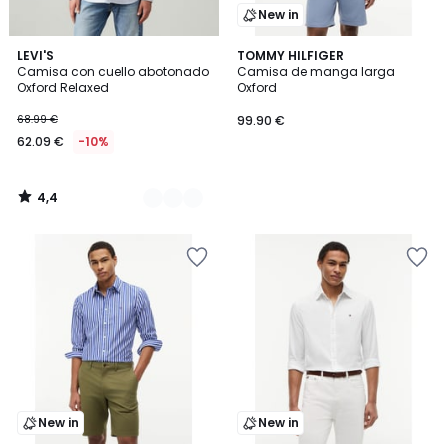
New in
4,4
8
LEVI'S
TOMMY HILFIGER
/ 5
Camisa con cuello abotonado
Camisa de manga larga
Colores
Oxford Relaxed
Oxford
68.99 €
99.90 €
62.09 €
-10%
4,4
/
5
New in
New in