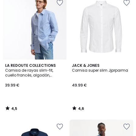
4,5
4,6
LA REDOUTE COLLECTIONS
JACK & JONES
/ 5
/ 5
Camisa de rayas slim-fit,
Camisa super slim Jjprparma
cuello francés, algodón,
Signature
39.99 €
49.99 €
4,5
4,6
/
/
5
5