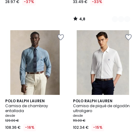
28.97 €
-37%
33.49 €
-33%
en
lugar
de
4,8
45.99
/
5
€
37%
descuento
aplicado.
3,9
4,1
POLO RALPH LAUREN
4
POLO RALPH LAUREN
/ 5
/ 5
Camisa de chambray
Camisa de piqué de algodón
Colores
entallada
ultraligero
desde
desde
129.00 €
119.00 €
108.36 €
-16%
102.34 €
-15%