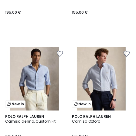
195.00 €
155.00 €
New in
New in
2
POLO RALPH LAUREN
2
POLO RALPH LAUREN
Camisa de lino, Custom Fit
Camisa Oxford
Colores
Colores