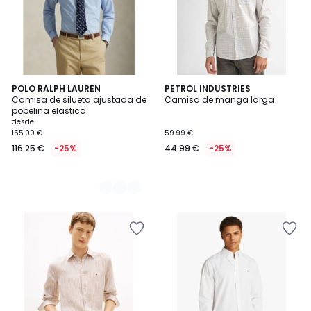
2
POLO RALPH LAUREN
PETROL INDUSTRIES
Camisa de silueta ajustada de
Camisa de manga larga
Colores
popelina elástica
desde
155.00 €
59.99 €
116.25 €
-25%
44.99 €
-25%