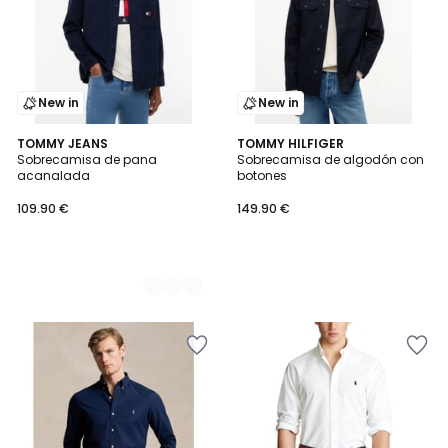
New in
New in
2
TOMMY JEANS
TOMMY HILFIGER
Sobrecamisa de pana
Sobrecamisa de algodón con
Colores
acanalada
botones
109.90 €
149.90 €