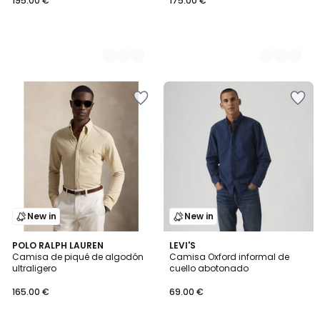
195.00 €
175.00 €
New in
New in
5
2
POLO RALPH LAUREN
LEVI'S
/
Camisa de piqué de algodón
Camisa Oxford informal de
Colores
5
ultraligero
cuello abotonado
165.00 €
69.00 €