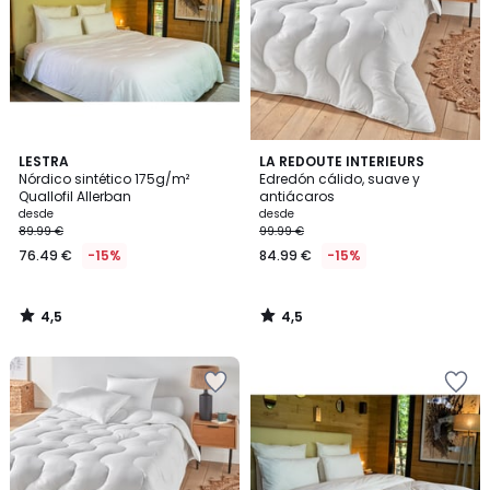
4,5
4,5
LESTRA
LA REDOUTE INTERIEURS
/ 5
/ 5
Nórdico sintético 175g/m²
Edredón cálido, suave y
Quallofil Allerban
antiácaros
desde
desde
89.99 €
99.99 €
76.49 €
-15%
84.99 €
-15%
4,5
4,5
/
/
5
5