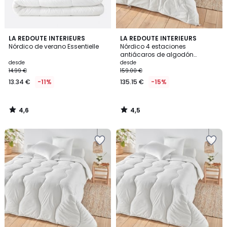
4,6
4,5
LA REDOUTE INTERIEURS
LA REDOUTE INTERIEURS
/ 5
/ 5
Nórdico de verano Essentielle
Nórdico 4 estaciones
antiácaros de algodón
orgánico
desde
desde
14.99 €
159.00 €
13.34 €
-11%
135.15 €
-15%
4,6
4,5
/
/
5
5