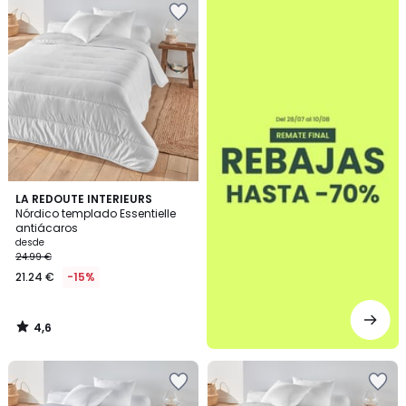
4,6
LA REDOUTE INTERIEURS
/ 5
Nórdico templado Essentielle
antiácaros
desde
24.99 €
21.24 €
-15%
4,6
/
5