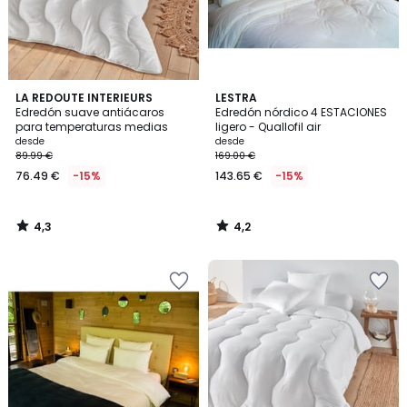
4,3
4,2
LA REDOUTE INTERIEURS
LESTRA
/ 5
/ 5
Edredón suave antiácaros
Edredón nórdico 4 ESTACIONES
para temperaturas medias
ligero - Quallofil air
desde
desde
89.99 €
169.00 €
76.49 €
-15%
143.65 €
-15%
4,3
4,2
/
/
5
5