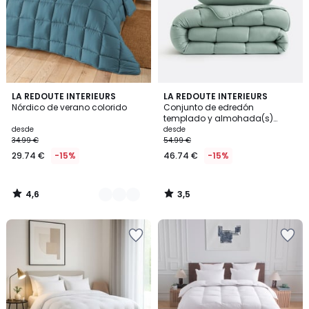
4,6
3,5
6
LA REDOUTE INTERIEURS
LA REDOUTE INTERIEURS
/ 5
/ 5
Nórdico de verano colorido
Conjunto de edredón
Colores
templado y almohada(s)
Color
desde
desde
34.99 €
54.99 €
29.74 €
-15%
46.74 €
-15%
4,6
3,5
/
/
5
5