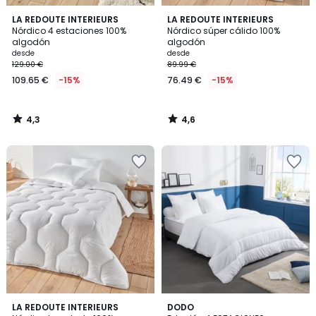
4,3
4,6
LA REDOUTE INTERIEURS
LA REDOUTE INTERIEURS
/ 5
/ 5
Nórdico 4 estaciones 100%
Nórdico súper cálido 100%
algodón
algodón
desde
desde
129.00 €
89.99 €
109.65 €
-15%
76.49 €
-15%
4,3
4,6
/
/
5
5
4,4
4,5
LA REDOUTE INTERIEURS
DODO