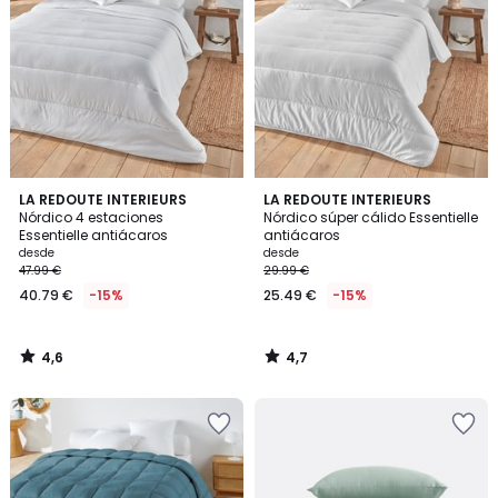
4,6
4,7
LA REDOUTE INTERIEURS
LA REDOUTE INTERIEURS
/ 5
/ 5
Nórdico 4 estaciones
Nórdico súper cálido Essentielle
Essentielle antiácaros
antiácaros
desde
desde
47.99 €
29.99 €
40.79 €
-15%
25.49 €
-15%
4,6
4,7
/
/
5
5