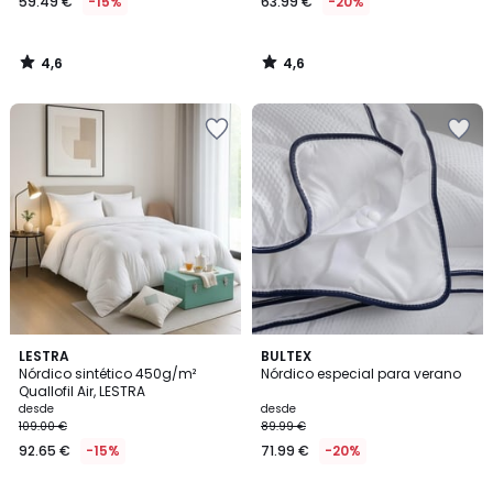
59.49 €
-15%
63.99 €
-20%
4,6
4,6
/
/
5
5
4,6
4,7
LESTRA
BULTEX
/ 5
/ 5
Nórdico sintético 450g/m²
Nórdico especial para verano
Quallofil Air, LESTRA
desde
desde
109.00 €
89.99 €
92.65 €
-15%
71.99 €
-20%