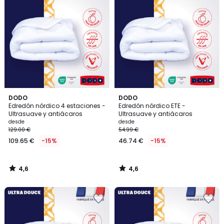
4,6
4,6
DODO
DODO
/ 5
/ 5
Edredón nórdico 4 estaciones -
Edredón nórdico ETE -
Ultrasuave y antiácaros
Ultrasuave y antiácaros
desde
desde
129.00 €
54.99 €
109.65 €
-15%
46.74 €
-15%
4,6
4,6
/
/
5
5