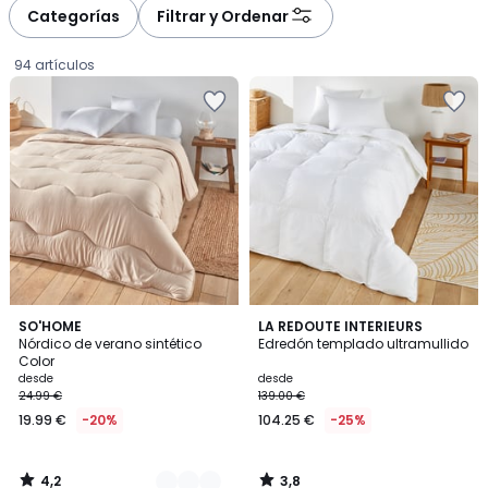
à
à
Categorías
Filtrar y Ordenar
gauche
droite
94 artículos
4,2
3,8
3
SO'HOME
LA REDOUTE INTERIEURS
/ 5
/ 5
Nórdico de verano sintético
Edredón templado ultramullido
Colores
Color
Precio
desde
desde
24.99 €
139.00 €
a
19.99 €
-20%
104.25 €
-25%
partir
de
19.99
4,2
3,8