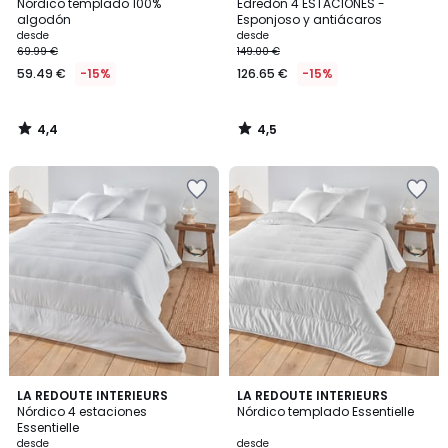
/ 5
/ 5
Nórdico templado 100%
Edredón 4 ESTACIONES -
algodón
Esponjoso y antiácaros
desde
desde
69.99 €
149.00 €
59.49 €
-15%
126.65 €
-15%
4,4
4,5
/
/
5
5
4,6
4,6
LA REDOUTE INTERIEURS
LA REDOUTE INTERIEURS
/ 5
/ 5
Nórdico 4 estaciones
Nórdico templado Essentielle
Essentielle
desde
desde