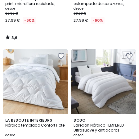
print, microfibra reciclada,
estampado de corazones,
LEOPOLD
microfibra reciclada, SCACCO
desde
desde
69.99 €
69.99 €
27.99 €
-60%
27.99 €
-60%
3,6
/
5
4,6
4,6
LA REDOUTE INTERIEURS
DODO
/ 5
/ 5
Nórdico templado Confort Hotel
Edredón Nórdico TEMPERED -
Ultrasuave y antiácaros
desde
desde