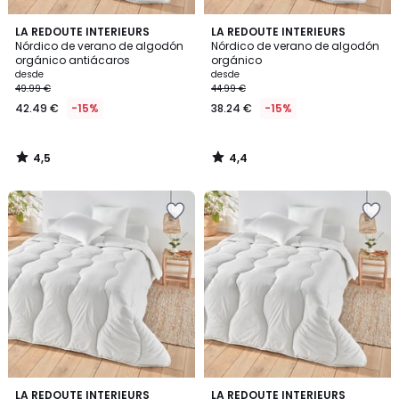
4,5
4,4
LA REDOUTE INTERIEURS
LA REDOUTE INTERIEURS
/ 5
/ 5
Nórdico de verano de algodón
Nórdico de verano de algodón
orgánico antiácaros
orgánico
desde
desde
49.99 €
44.99 €
42.49 €
-15%
38.24 €
-15%
4,5
4,4
/
/
5
5
4,4
4,6
LA REDOUTE INTERIEURS
LA REDOUTE INTERIEURS