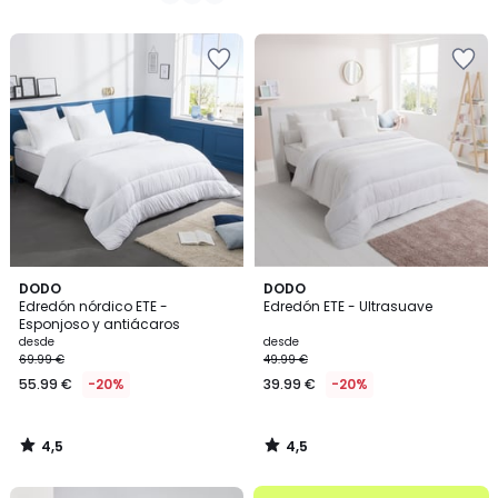
€
/
/
5
5
en
lugar
de
24.99
€
20%
descuento
aplicado.
4,5
4,5
DODO
DODO
/ 5
/ 5
Edredón nórdico ETE -
Edredón ETE - Ultrasuave
Esponjoso y antiácaros
desde
desde
69.99 €
49.99 €
55.99 €
-20%
39.99 €
-20%
4,5
4,5
/
/
5
5
.