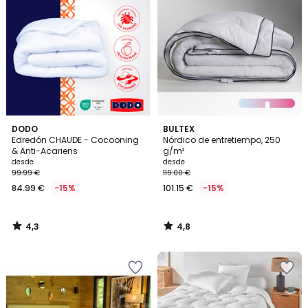
4,3
4,8
DODO
BULTEX
/ 5
/ 5
Edredón CHAUDE - Cocooning
Nórdico de entretiempo, 250
& Anti-Acariens
g/m²
desde
desde
99.99 €
119.00 €
84.99 €
-15%
101.15 €
-15%
4,3
4,8
/
/
5
5