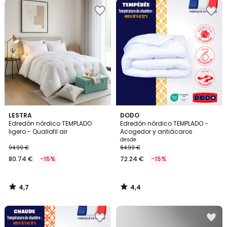
4,7
4,4
LESTRA
DODO
/ 5
/ 5
Edredón nórdico TEMPLADO
Edredón nórdico TEMPLADO -
ligero - Quallofil air
Acogedor y antiácaros
desde
94.99 €
84.99 €
80.74 €
-15%
72.24 €
-15%
4,7
4,4
/
/
5
5