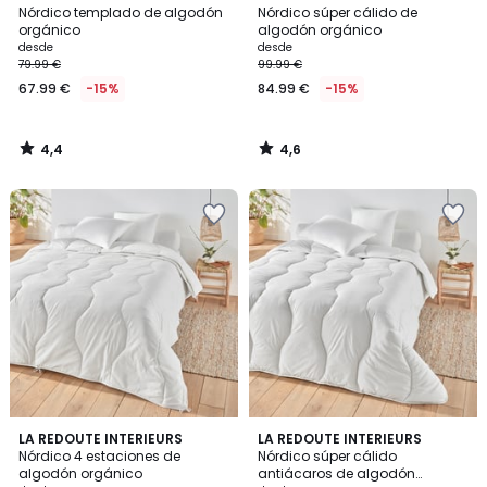
/ 5
/ 5
Nórdico templado de algodón
Nórdico súper cálido de
orgánico
algodón orgánico
desde
desde
79.99 €
99.99 €
67.99 €
-15%
84.99 €
-15%
4,4
4,6
/
/
5
5
4,5
4,7
LA REDOUTE INTERIEURS
LA REDOUTE INTERIEURS
/ 5
/ 5
Nórdico 4 estaciones de
Nórdico súper cálido
algodón orgánico
antiácaros de algodón