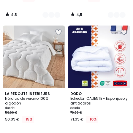
4,5
4,5
/
/
5
5
4,4
4,6
LA REDOUTE INTERIEURS
DODO
/ 5
/ 5
Nórdico de verano 100%
Edredón CALIENTE - Esponjoso y
algodón
antiácaros
desde
desde
59.99 €
79.99 €
50.99 €
-15%
71.99 €
-10%