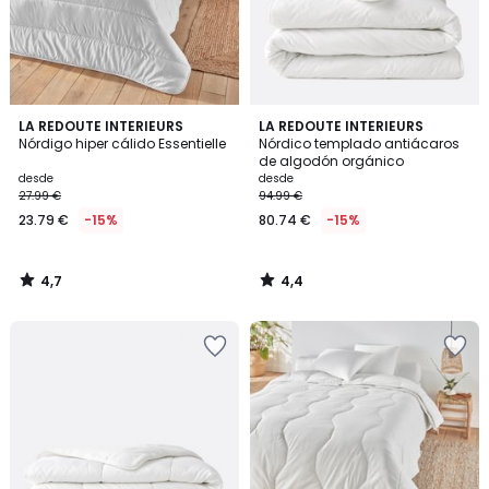
4,7
4,4
LA REDOUTE INTERIEURS
LA REDOUTE INTERIEURS
/ 5
/ 5
Nórdigo hiper cálido Essentielle
Nórdico templado antiácaros
de algodón orgánico
desde
desde
27.99 €
94.99 €
23.79 €
-15%
80.74 €
-15%
4,7
4,4
/
/
5
5