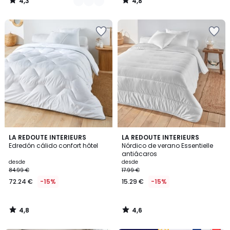
4,3
4,8
/
/
5
5
4,8
4,6
LA REDOUTE INTERIEURS
LA REDOUTE INTERIEURS
/ 5
/ 5
Edredón cálido confort hôtel
Nórdico de verano Essentielle
antiácaros
desde
desde
84.99 €
17.99 €
72.24 €
-15%
15.29 €
-15%
4,8
4,6
/
/
5
5