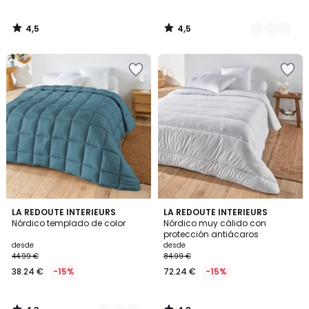
4,5
4,5
/
/
5
5
4,3
4,8
6
LA REDOUTE INTERIEURS
LA REDOUTE INTERIEURS
/ 5
/ 5
Nórdico templado de color
Nórdico muy cálido con
Colores
protección antiácaros
desde
desde
44.99 €
84.99 €
38.24 €
-15%
72.24 €
-15%