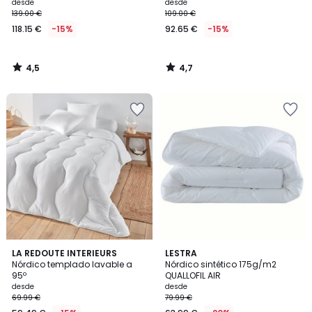
orgánico
desde
desde
139.00 €
109.00 €
118.15 €
-15%
92.65 €
-15%
4,5
4,7
/
/
5
5
4,6
4,6
LA REDOUTE INTERIEURS
LESTRA
/ 5
/ 5
Nórdico templado lavable a
Nórdico sintético 175g/m2
95º
QUALLOFIL AIR
desde
desde
69.99 €
79.99 €