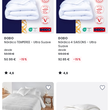
4,6
4,6
DODO
DODO
/ 5
/ 5
Nórdico TEMPEREE - Ultra Suave
Nórdico 4 SAISONS - Ultra
Suave
desde
desde
59.99 €
109.00 €
50.99 €
-15%
92.65 €
-15%
4,6
4,6
/
/
5
5