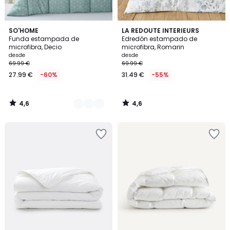
4,6
4,6
3
SO'HOME
LA REDOUTE INTERIEURS
/ 5
/ 5
Funda estampada de
Edredón estampado de
Colores
microfibra, Decio
microfibra, Romarin
desde
desde
69.99 €
69.99 €
27.99 €
-60%
31.49 €
-55%
4,6
4,6
/
/
5
5