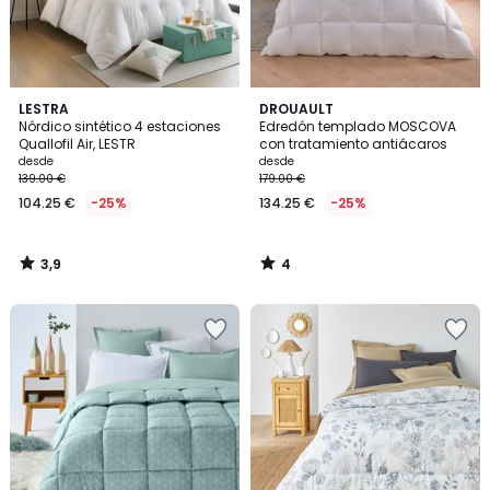
3,9
4
LESTRA
DROUAULT
/ 5
/
Nórdico sintético 4 estaciones
Edredón templado MOSCOVA
5
Quallofil Air, LESTR
con tratamiento antiácaros
desde
desde
139.00 €
179.00 €
104.25 €
-25%
134.25 €
-25%
3,9
4
/
/
5
5