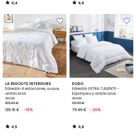
4,4
4,6
/
/
5
5
4,5
4,6
LA REDOUTE INTERIEURS
DODO
/ 5
/ 5
Edredón 4 estaciones, suave,
Edredón EXTRA CALIENTE -
antiácaros
Esponjoso y antiácaros
desde
desde
159.00 €
99.99 €
135.15 €
-15%
79.99 €
-20%
4,5
4,6
/
/
5
5