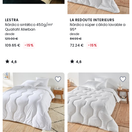
4,6
4,6
LESTRA
LA REDOUTE INTERIEURS
/ 5
/ 5
Nórdico sintético 450g/m²
Nórdico súper cálido lavable a
Quallofil Allerban
95°
desde
desde
129.00 €
84.99 €
109.65 €
-15%
72.24 €
-15%
4,6
4,6
/
/
5
5