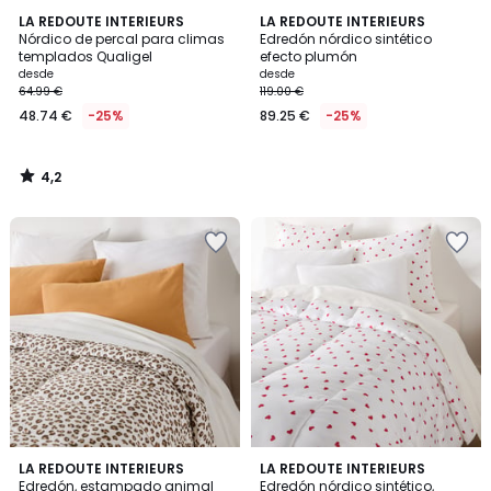
4,2
LA REDOUTE INTERIEURS
LA REDOUTE INTERIEURS
/ 5
Nórdico de percal para climas
Edredón nórdico sintético
templados Qualigel
efecto plumón
desde
desde
64.99 €
119.00 €
48.74 €
-25%
89.25 €
-25%
4,2
/
5
3,6
LA REDOUTE INTERIEURS
LA REDOUTE INTERIEURS
/ 5
Edredón, estampado animal
Edredón nórdico sintético,