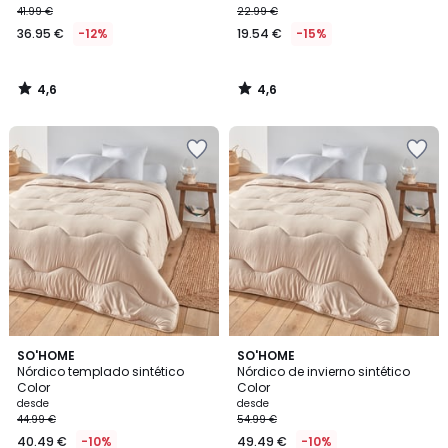
41.99 €
22.99 €
36.95 €
-12%
19.54 €
-15%
4,6
4,6
/
/
5
5
4,5
4,5
3
SO'HOME
3
SO'HOME
/ 5
/ 5
Nórdico templado sintético
Nórdico de invierno sintético
Colores
Colores
Color
Color
desde
desde
44.99 €
54.99 €
40.49 €
-10%
49.49 €
-10%