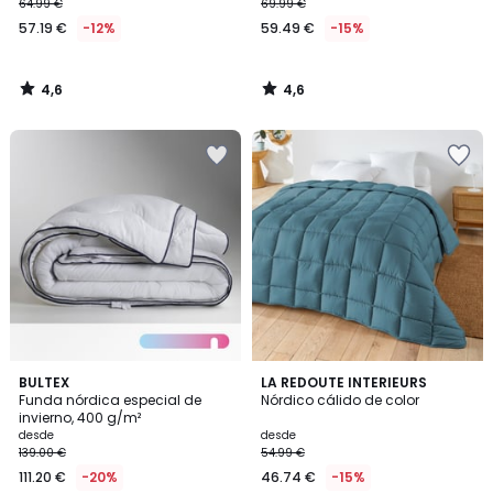
64.99 €
69.99 €
57.19 €
-12%
59.49 €
-15%
4,6
4,6
/
/
5
5
4,5
4,5
BULTEX
6
LA REDOUTE INTERIEURS
/ 5
/ 5
Funda nórdica especial de
Nórdico cálido de color
Colores
invierno, 400 g/m²
desde
desde
139.00 €
54.99 €
111.20 €
-20%
46.74 €
-15%