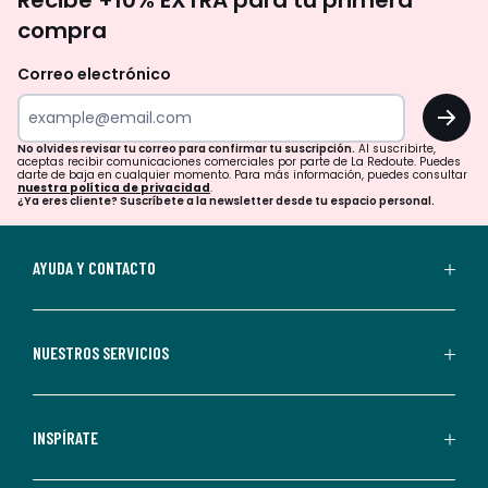
Recibe +10% EXTRA para tu primera
te
compra
olvides
revisar
Correo electrónico
tu
OK
correo
para
No olvides revisar tu correo para confirmar tu suscripción.
Al suscribirte,
aceptas recibir comunicaciones comerciales por parte de La Redoute. Puedes
confirmar
darte de baja en cualquier momento. Para más información, puedes consultar
nuestra política de privacidad
.
tu
¿Ya eres cliente? Suscríbete a la newsletter desde tu espacio personal.
suscripción.
Al
AYUDA Y CONTACTO
suscribirte,
aceptas
recibir
NUESTROS SERVICIOS
comunicaciones
comerciales
personalizadas
INSPÍRATE
por