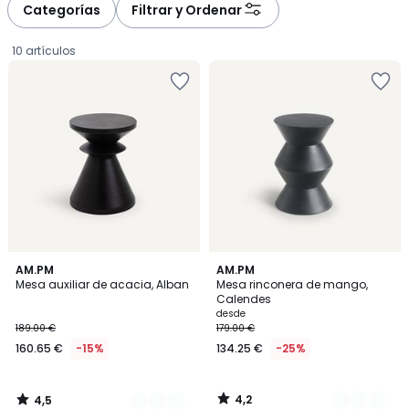
à
à
Categorías
Filtrar y Ordenar
gauche
droite
10 artículos
4,5
4,2
2
AM.PM
4
AM.PM
/ 5
/ 5
Mesa auxiliar de acacia, Alban
Mesa rinconera de mango,
Colores
Colores
Calendes
160.65
desde
189.00 €
179.00 €
€
160.65 €
-15%
134.25 €
-25%
en
lugar
de
4,2
4,5
189.00
/
/