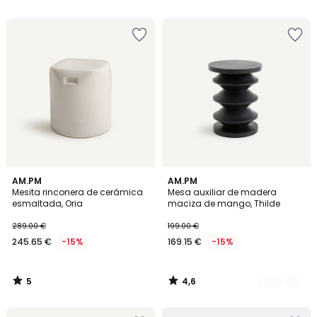
5
5
€
15%
descuento
aplicado.
5
4,6
AM.PM
3
AM.PM
/
/ 5
Mesita rinconera de cerámica
Mesa auxiliar de madera
Colores
5
esmaltada, Oria
maciza de mango, Thilde
289.00 €
199.00 €
245.65 €
-15%
169.15 €
-15%
5
4,6
/
/
5
5