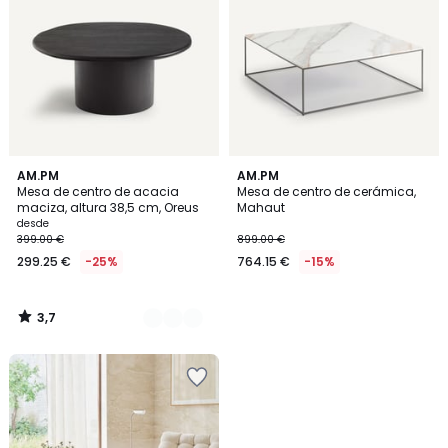
3,7
2
AM.PM
AM.PM
/ 5
Mesa de centro de acacia
Mesa de centro de cerámica,
Colores
maciza, altura 38,5 cm, Oreus
Mahaut
desde
399.00 €
899.00 €
299.25 €
-25%
764.15 €
-15%
3,7
/
5