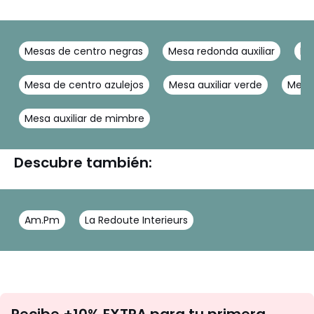
Mesas de centro negras
Mesa redonda auxiliar
Me
Mesa de centro azulejos
Mesa auxiliar verde
Mesa
Mesa auxiliar de mimbre
Descubre también:
Am.Pm
La Redoute Interieurs
No