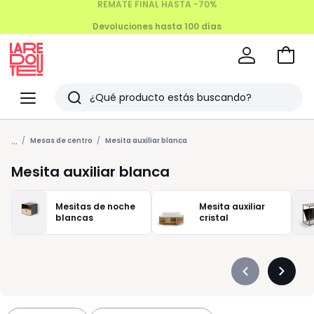
Devoluciones hasta 100 días
Ir
a
La
la
Redoute
Menu
Buscar
cesta
Últimos
...
artículos
Mesas de centro
Mesita auxiliar blanca
vistos
Mesita auxiliar blanca
Mesitas de noche
Mesita auxiliar
blancas
cristal
Précédent
Suivan
-
-
défiler
défiler