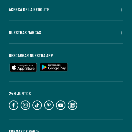
parte
de
ACERCA DE LA REDOUTE
La
Redoute.
Puedes
NUESTRAS MARCAS
darte
de
baja
DESCARGAR NUESTRA APP
en
cualquier
momento.
Para
más
24H JUNTOS
información,
puedes
consultar
nuestra
<2>política
FORMAS DE PAGO: