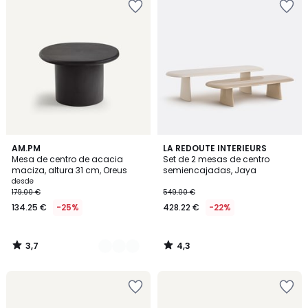
3,7
4,3
2
AM.PM
LA REDOUTE INTERIEURS
/ 5
/ 5
Mesa de centro de acacia
Set de 2 mesas de centro
Colores
maciza, altura 31 cm, Oreus
semiencajadas, Jaya
desde
179.00 €
549.00 €
134.25 €
-25%
428.22 €
-22%
3,7
4,3
/
/
5
5