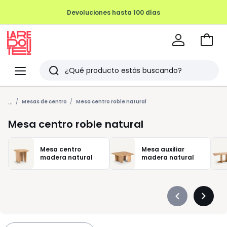
Devoluciones hasta 100 días
Ir
a
La
la
Redoute
Menu
Buscar
cesta
Últimos
...
artículos
Mesas de centro
Mesa centro roble natural
vistos
Mesa centro roble natural
Mesa centro
Mesa auxiliar
madera natural
madera natural
Précédent
Suivan
-
-
défiler
défiler