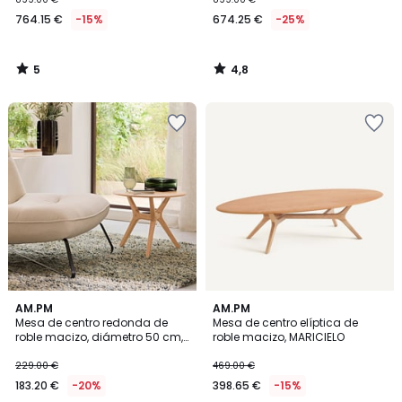
764.15 €
-15%
674.25 €
-25%
5
4,8
/
/
5
5
5
5
AM.PM
AM.PM
/
/
Mesa de centro redonda de
Mesa de centro elíptica de
5
5
roble macizo, diámetro 50 cm,
roble macizo, MARICIELO
MARICIELO
229.00 €
469.00 €
183.20 €
-20%
398.65 €
-15%