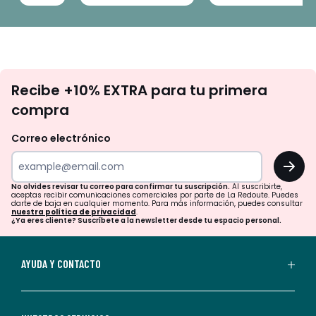
No
Recibe +10% EXTRA para tu primera
te
compra
olvides
revisar
Correo electrónico
tu
OK
correo
para
No olvides revisar tu correo para confirmar tu suscripción.
Al suscribirte,
aceptas recibir comunicaciones comerciales por parte de La Redoute. Puedes
confirmar
darte de baja en cualquier momento. Para más información, puedes consultar
nuestra política de privacidad
.
tu
¿Ya eres cliente? Suscríbete a la newsletter desde tu espacio personal.
suscripción.
Al
AYUDA Y CONTACTO
suscribirte,
aceptas