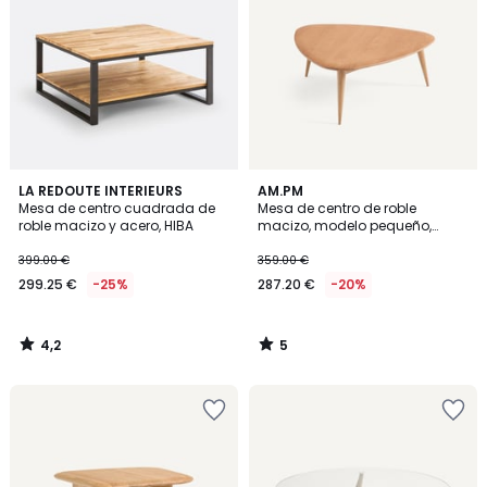
4,2
5
LA REDOUTE INTERIEURS
AM.PM
/ 5
/
Mesa de centro cuadrada de
Mesa de centro de roble
5
roble macizo y acero, HIBA
macizo, modelo pequeño,
THÉOLEINE
399.00 €
359.00 €
299.25 €
-25%
287.20 €
-20%
4,2
5
/
/
5
5