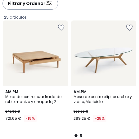
à
à
Filtrar y Ordenar
gauche
droite
25 artículos
5
AM.PM
AM.PM
/
Mesa de centro cuadrada de
Mesa de centro elíptica, roble y
5
roble macizo y chapado, 2
vidrio, Maricielo
721.65
cajones, SANARA
849.00 €
399.00 €
€
721.65 €
-15%
299.25 €
-25%
en
lugar
de
5
849.00
/