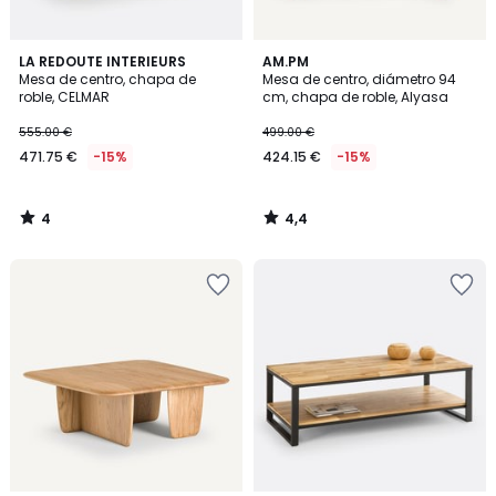
4
4,4
LA REDOUTE INTERIEURS
AM.PM
/
/ 5
Mesa de centro, chapa de
Mesa de centro, diámetro 94
5
roble, CELMAR
cm, chapa de roble, Alyasa
555.00 €
499.00 €
471.75 €
-15%
424.15 €
-15%
4
4,4
/
/
5
5