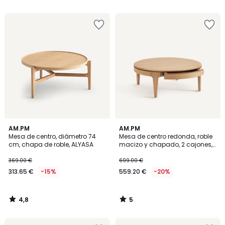
5
€
15%
descuento
aplicado.
4,8
5
AM.PM
AM.PM
/ 5
/
Mesa de centro, diámetro 74
Mesa de centro redonda, roble
5
cm, chapa de roble, ALYASA
macizo y chapado, 2 cajones,
SANARA
369.00 €
699.00 €
313.65 €
-15%
559.20 €
-20%
4,8
5
/
/
5
5