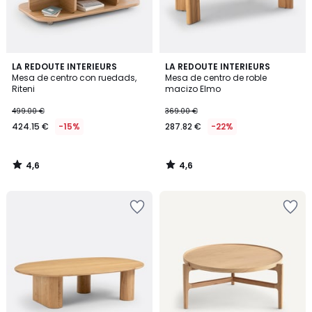
4,6
4,6
LA REDOUTE INTERIEURS
LA REDOUTE INTERIEURS
/ 5
/ 5
Mesa de centro con ruedads,
Mesa de centro de roble
Riteni
macizo Elmo
499.00 €
369.00 €
424.15 €
-15%
287.82 €
-22%
4,6
4,6
/
/
5
5