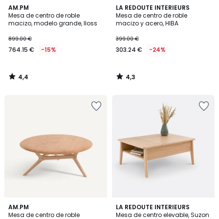
4,4
4,3
AM.PM
LA REDOUTE INTERIEURS
/ 5
/ 5
Mesa de centro de roble
Mesa de centro de roble
macizo, modelo grande, Iloss
macizo y acero, HIBA
899.00 €
399.00 €
764.15 €
-15%
303.24 €
-24%
4,4
4,3
/
/
5
5
4
AM.PM
LA REDOUTE INTERIEURS
/
Mesa de centro de roble
Mesa de centro elevable, Suzon