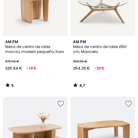
5
4,7
AM.PM
AM.PM
/
/ 5
Mesa de centro de roble
Mesa de centro de roble Ø90
5
macizo, modelo pequeño, Iloss
cm, Maricielo
379.00 €
339.00 €
325.94 €
-14%
254.25 €
-25%
5
4,7
/
/
5
5