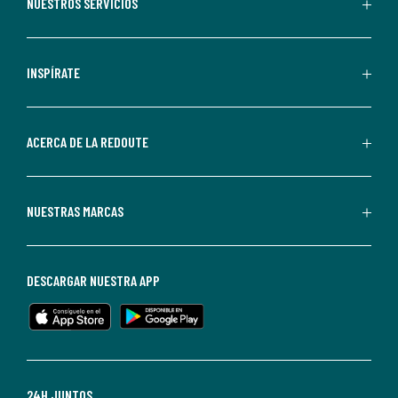
recibir
NUESTROS SERVICIOS
comunicaciones
comerciales
personalizadas
INSPÍRATE
por
parte
de
ACERCA DE LA REDOUTE
La
Redoute.
Puedes
NUESTRAS MARCAS
darte
de
baja
DESCARGAR NUESTRA APP
en
cualquier
momento.
Para
más
24H JUNTOS