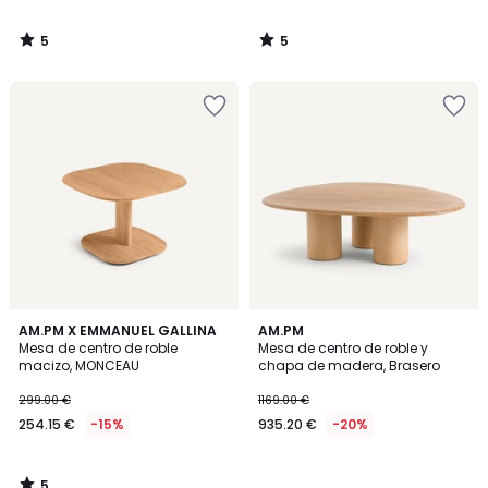
5
5
/
/
5
5
5
AM.PM X EMMANUEL GALLINA
AM.PM
/
Mesa de centro de roble
Mesa de centro de roble y
5
macizo, MONCEAU
chapa de madera, Brasero
299.00 €
1169.00 €
254.15 €
-15%
935.20 €
-20%
5