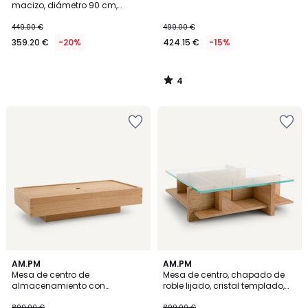
5
macizo, diámetro 90 cm,
MARICIELO
449.00 €
499.00 €
359.20 €
-20%
424.15 €
-15%
4
/
5
5
4,8
AM.PM
AM.PM
/
/ 5
Mesa de centro de
Mesa de centro, chapado de
5
almacenamiento con
roble lijado, cristal templado,
chapado en roble, Hibashi
Laby
899.00 €
899.00 €