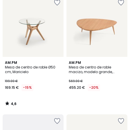
4,6
AM.PM
AM.PM
/ 5
Mesa de centro de roble Ø50
Mesa de centro de roble
cm, Maricielo
macizo, modelo grande,
THÉOLEINE
199.00 €
569.00 €
169.15 €
-15%
455.20 €
-20%
4,6
/
5