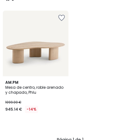
/
5
AM.PM
Mesa de centro, roble arenado
y chapado, Phlu
1099.00 €
945.14 €
-14%
Página 1 de 1