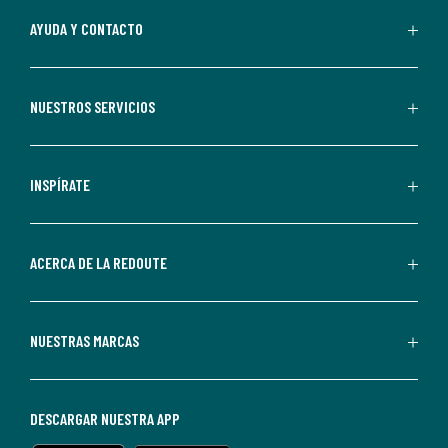
Al
AYUDA Y CONTACTO
suscribirte,
aceptas
recibir
NUESTROS SERVICIOS
comunicaciones
comerciales
personalizadas
INSPÍRATE
por
parte
de
ACERCA DE LA REDOUTE
La
Redoute.
Puedes
NUESTRAS MARCAS
darte
de
baja
DESCARGAR NUESTRA APP
en