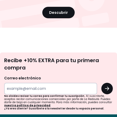
Descubrir
No
Recibe +10% EXTRA para tu primera
te
compra
olvides
revisar
Correo electrónico
tu
OK
correo
para
No olvides revisar tu correo para confirmar tu suscripción.
Al suscribirte,
aceptas recibir comunicaciones comerciales por parte de La Redoute. Puedes
confirmar
darte de baja en cualquier momento. Para más información, puedes consultar
nuestra política de privacidad
.
tu
¿Ya eres cliente? Suscríbete a la newsletter desde tu espacio personal.
suscripción.