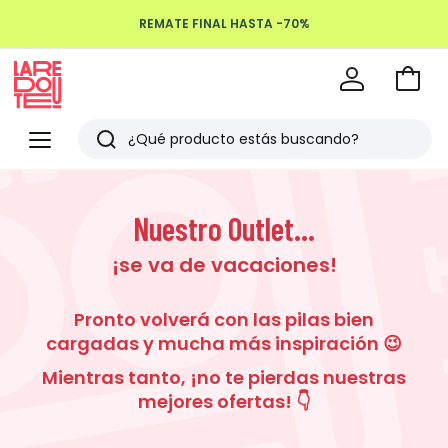
REMATE FINAL HASTA -70%
Devoluciones hasta 100 días
Ir
a
La
la
Redoute
Menu
Buscar
cesta
Últimos
artículos
Nuestro Outlet...
vistos
¡se va de vacaciones!
Pronto volverá con las pilas bien
cargadas y mucha más inspiración 😉
Mientras tanto, ¡no te pierdas nuestras
mejores ofertas! 👇