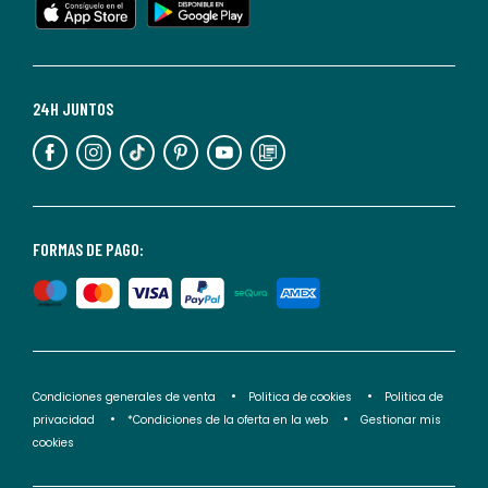
cualquier
momento.
Para
más
24H JUNTOS
información,
puedes
consultar
nuestra
<2>política
FORMAS DE PAGO:
de
privacidad</2>.
Condiciones generales de venta
Politica de cookies
Politica de
privacidad
*Condiciones de la oferta en la web
Gestionar mis
cookies