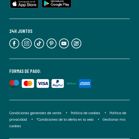
cualquier
momento.
Para
más
24H JUNTOS
información,
puedes
consultar
nuestra
<2>política
FORMAS DE PAGO:
de
privacidad</2>.
Condiciones generales de venta
Politica de cookies
Politica de
privacidad
*Condiciones de la oferta en la web
Gestionar mis
cookies