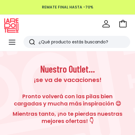
REMATE FINAL HASTA -70%
Devoluciones hasta 100 días
Ir
a
La
la
Redoute
Menu
Buscar
cesta
Últimos
artículos
Nuestro Outlet...
vistos
¡se va de vacaciones!
Pronto volverá con las pilas bien
cargadas y mucha más inspiración 😉
Mientras tanto, ¡no te pierdas nuestras
mejores ofertas! 👇