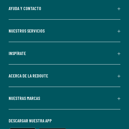
Al
AYUDA Y CONTACTO
suscribirte,
aceptas
recibir
NUESTROS SERVICIOS
comunicaciones
comerciales
personalizadas
INSPÍRATE
por
parte
de
ACERCA DE LA REDOUTE
La
Redoute.
Puedes
NUESTRAS MARCAS
darte
de
baja
DESCARGAR NUESTRA APP
en