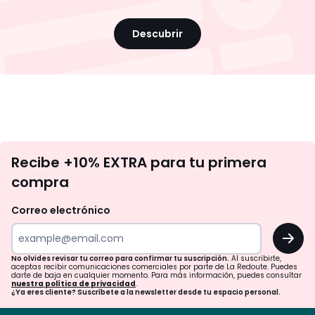
Descubrir
No
Recibe +10% EXTRA para tu primera
te
compra
olvides
revisar
Correo electrónico
tu
OK
correo
para
No olvides revisar tu correo para confirmar tu suscripción.
Al suscribirte,
aceptas recibir comunicaciones comerciales por parte de La Redoute. Puedes
confirmar
darte de baja en cualquier momento. Para más información, puedes consultar
nuestra política de privacidad
.
tu
¿Ya eres cliente? Suscríbete a la newsletter desde tu espacio personal.
suscripción.