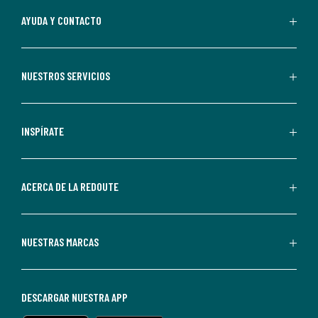
Al
AYUDA Y CONTACTO
suscribirte,
aceptas
recibir
NUESTROS SERVICIOS
comunicaciones
comerciales
personalizadas
INSPÍRATE
por
parte
de
ACERCA DE LA REDOUTE
La
Redoute.
Puedes
NUESTRAS MARCAS
darte
de
baja
DESCARGAR NUESTRA APP
en