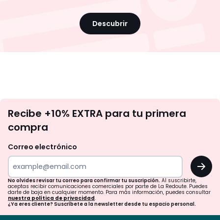
Descubrir
No
Recibe +10% EXTRA para tu primera
te
compra
olvides
revisar
Correo electrónico
tu
OK
correo
para
No olvides revisar tu correo para confirmar tu suscripción.
Al suscribirte,
aceptas recibir comunicaciones comerciales por parte de La Redoute. Puedes
confirmar
darte de baja en cualquier momento. Para más información, puedes consultar
nuestra política de privacidad
.
tu
¿Ya eres cliente? Suscríbete a la newsletter desde tu espacio personal.
suscripción.