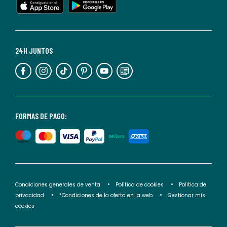
cualquier
momento.
Para
más
24H JUNTOS
información,
puedes
consultar
nuestra
<2>política
FORMAS DE PAGO:
de
privacidad</2>.
Condiciones generales de venta
Politica de cookies
Politica de
privacidad
*Condiciones de la oferta en la web
Gestionar mis
cookies