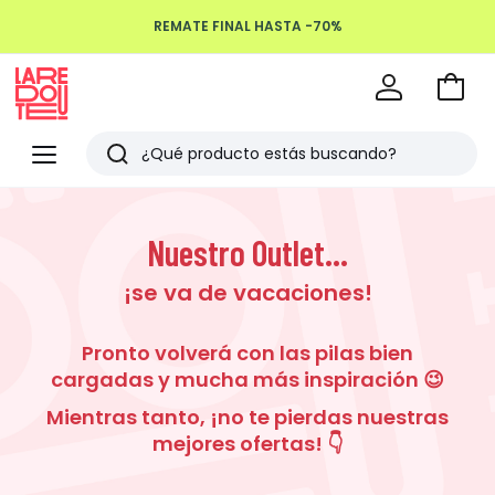
REMATE FINAL HASTA -70%
Devoluciones hasta 100 días
Ir
a
La
la
Redoute
Menu
Buscar
cesta
Últimos
artículos
Nuestro Outlet...
vistos
¡se va de vacaciones!
Pronto volverá con las pilas bien
cargadas y mucha más inspiración 😉
Mientras tanto, ¡no te pierdas nuestras
mejores ofertas! 👇