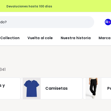
Devoluciones hasta 100 días
M
e
L
Collection
Vuelta al cole
Nuestra historia
Marca
R
+
341
s y
Camisetas
P