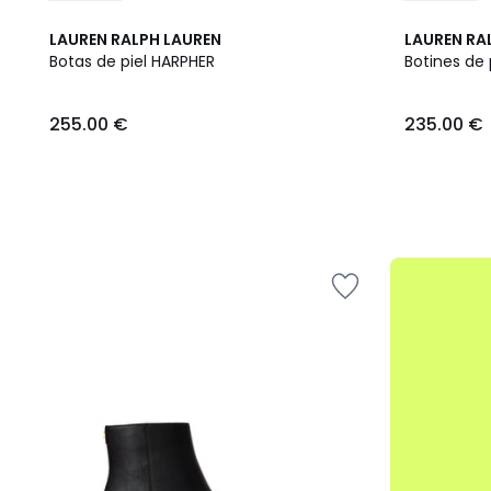
LAUREN RALPH LAUREN
LAUREN RA
Botas de piel HARPHER
Botines de
255.00
255.00 €
235.00 €
€.
.