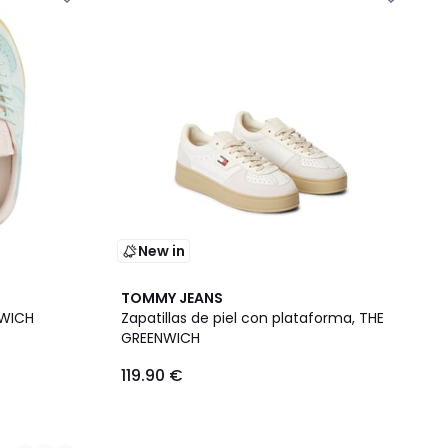
New in
TOMMY JEANS
NWICH
Zapatillas de piel con plataforma, THE
GREENWICH
119.90 €