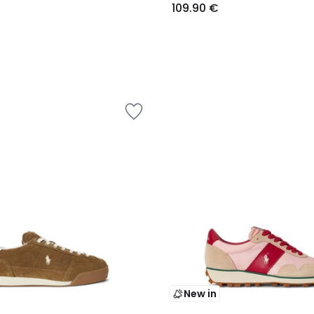
109.90 €
New in