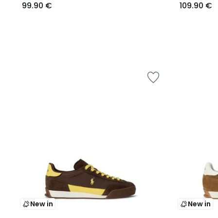
99.90 €
109.90 €
New in
New in