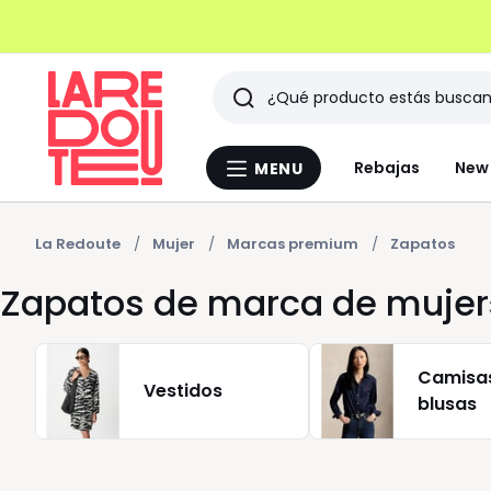
Buscar
Últimos
Rebajas
New 
MENU
Menu
artículos
La
Redoute
vistos
La Redoute
Mujer
Marcas premium
Zapatos
Zapatos de marca de mujer
Camisa
Vestidos
blusas