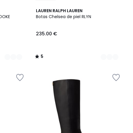
2
5
LAUREN RALPH LAUREN
Colores
/
ROOKE
Botas Chelsea de piel RLYN
5
235.00 €
5
/
5