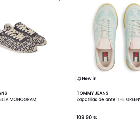
New in
3
ANS
TOMMY JEANS
Colores
 BELLA MONOGRAM
Zapatillas de ante THE GREE
109.90 €