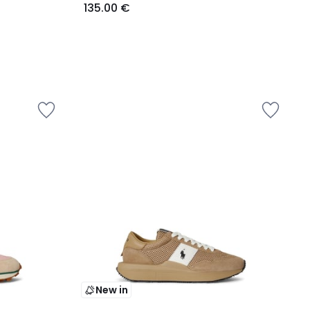
135.00 €
New in