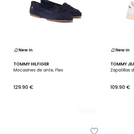
New in
New in
2
TOMMY HILFIGER
TOMMY JE
Colores
Mocasines de ante, Flex
Zapatillas 
129.90 €
109.90 €