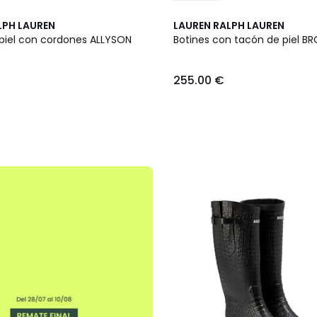
2
LPH LAUREN
LAUREN RALPH LAUREN
Colores
 piel con cordones ALLYSON
Botines con tacón de piel B
255.00 €