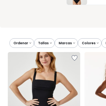
sienta segura y a gusto, lista para disfrutar del sol, del mar o d
bienestar comienza con una elección sencilla y bien hecha.
Ordenar
tallas
marcas
colores