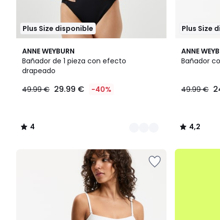
Plus Size disponible
Plus Size 
3
4
4,2
ANNE WEYBURN
ANNE WEY
Colores
/
/ 5
Bañador de 1 pieza con efecto
Bañador co
5
drapeado
29.99
29.99 €
2
49.99 €
-40%
49.99 €
€
en
lugar
de
4
4,2
49.99
/
/
€
5
5
40%
.
descuento
aplicado.