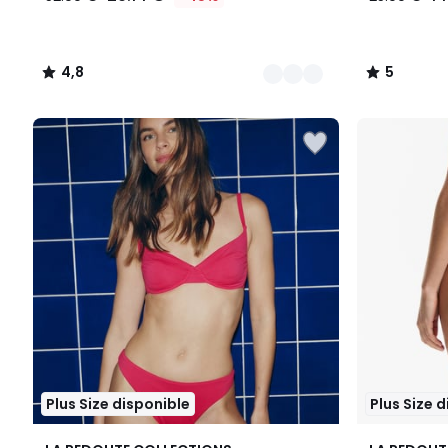
4,8
5
/
/
5
5
Plus Size disponible
Plus Size 