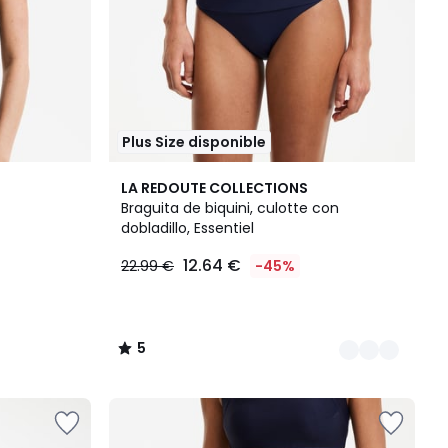
Plus Size disponible
2
5
LA REDOUTE COLLECTIONS
Colores
/
Braguita de biquini, culotte con
5
dobladillo, Essentiel
12.64 €
22.99 €
-45%
5
/
5