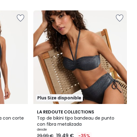
5
Plus Size disponible
2
5
LA REDOUTE COLLECTIONS
Colores
/
a con corte
Top de bikini tipo bandeau de punto
5
con fibra metalizada
desde
19.49 €
29.99 €
-35%