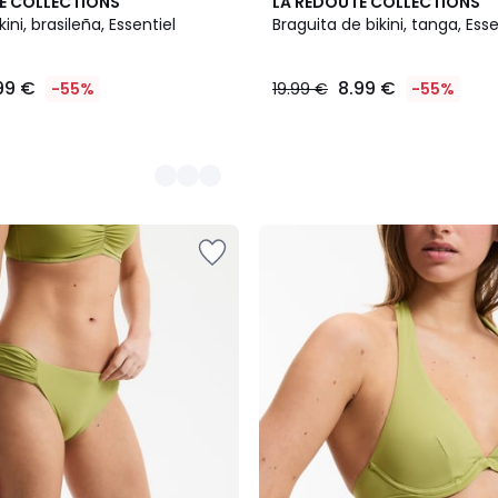
2
E COLLECTIONS
LA REDOUTE COLLECTIONS
Colores
ini, brasileña, Essentiel
Braguita de bikini, tanga, Esse
99 €
8.99 €
-55%
19.99 €
-55%