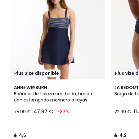
Plus Size disponible
Plus Size 
4,6
4
4,2
ANNE WEYBURN
LA REDOUT
/ 5
Colores
/ 5
Bañador de 1 pieza con falda, banda
Braga de bik
con estampado marinero a rayas
47.87 €
11
75.99 €
-37%
22.99 €
4,6
4,2
/
/