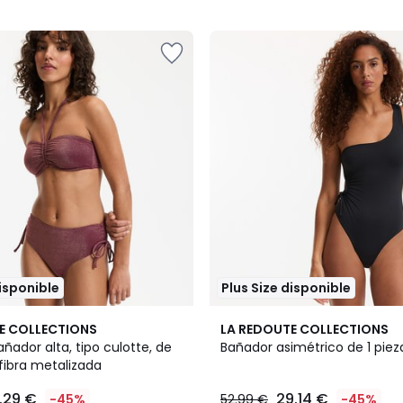
5
disponible
Plus Size disponible
4
E COLLECTIONS
LA REDOUTE COLLECTIONS
/
ñador alta, tipo culotte, de
Bañador asimétrico de 1 piez
5
fibra metalizada
.29 €
29.14 €
-45%
52.99 €
-45%