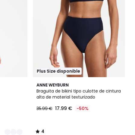
Plus Size disponible
4
ANNE WEYBURN
/
Braguita de bikini tipo culotte de cintura
5
alta de material texturizado
17.99 €
35.99 €
-50%
4
/