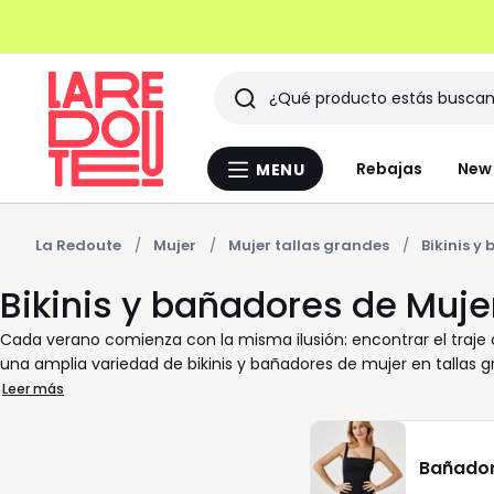
Buscar
Últimos
Rebajas
New 
MENU
Menu
artículos
La
Redoute
vistos
La Redoute
Mujer
Mujer tallas grandes
Bikinis y
Bikinis y bañadores de Muje
Cada verano comienza con la misma ilusión: encontrar el traje
una amplia variedad de bikinis y bañadores de mujer en talla
día. Nuestra selección incluye modelos con aros o efecto reducto
Leer más
cómo un bikini adecuado puede transformar su experiencia de b
colores que invita a elegir según su estilo. Ya sea que prefiera 
encontrará la talla que le ofrece el mejor ajuste. En nuestra pági
Bañado
añadir sus favoritos a la cesta y recibir su entrega de forma 