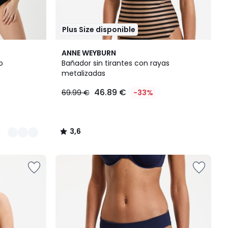
Plus Size disponible
3,6
ANNE WEYBURN
/ 5
o
Bañador sin tirantes con rayas
metalizadas
46.89 €
69.99 €
-33%
3,6
/
5