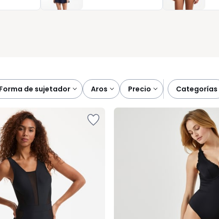
e la piscina con total serenidad. Porque en La Redoute, el
forma de sujetador
aros
precio
categorías