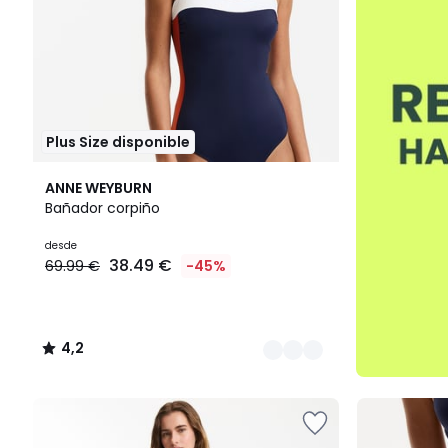
Plus Size disponible
2
4,2
ANNE WEYBURN
Colores
/ 5
Bañador corpiño
desde
38.49 €
69.99 €
-45%
4,2
/
5