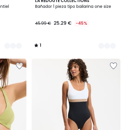
2
1
LA REDOUTE COLLECTIONS
Colores
/
ntiel
Bañador 1 pieza tipo bailarina one size
5
25.29 €
45.99 €
-45%
1
/
5