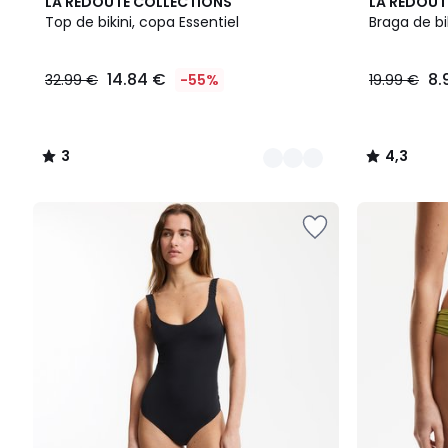
3
3
2
4,3
LA REDOUTE COLLECTIONS
LA REDOUT
Colores
/
Colores
/ 5
Top de bikini, copa Essentiel
Braga de bik
5
14.84 €
8.
32.99 €
-55%
19.99 €
3
4,3
/
/
5
5