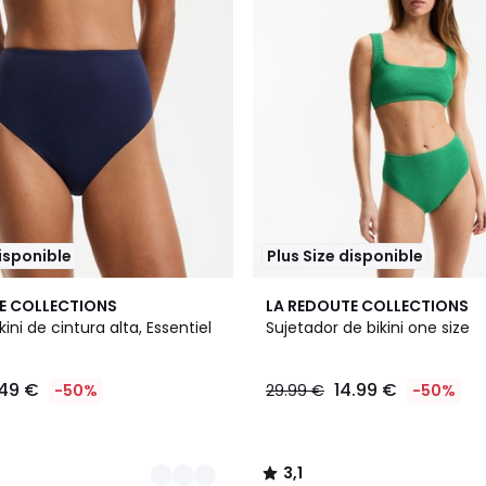
disponible
Plus Size disponible
2
3,1
E COLLECTIONS
LA REDOUTE COLLECTIONS
Colores
/
ini de cintura alta, Essentiel
Sujetador de bikini one size
5
.49 €
14.99 €
-50%
29.99 €
-50%
3,1
/