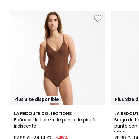
5
5
Plus Size disponible
Plus Size 
2
4,8
2
5
LA REDOUTE COLLECTIONS
LA REDOUT
Colores
/ 5
Colores
/
Bañador de 1 pieza de punto de piqué
Braga de ba
5
iridiscente
punto con 
desde
29.14 €
14
52.99 €
-45%
25.99 €