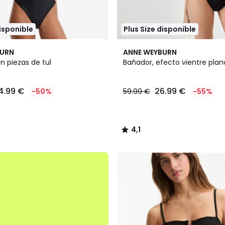
disponible
Plus Size disponible
2
4,1
BURN
ANNE WEYBURN
Colores
/ 5
n piezas de tul
Bañador, efecto vientre plan
4.99 €
26.99 €
-50%
59.99 €
-55%
4,1
/
5