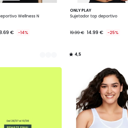
2
4,5
ONLY PLAY
Colores
/ 5
deportivo Wellness N
Sujetador top deportivo
8.69 €
14.99 €
-14%
19.99 €
-25%
4,5
/
5