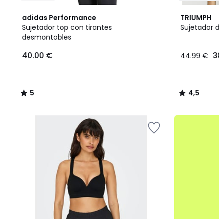
5
2
4,5
adidas Performance
TRIUMPH
/
Colores
/ 5
Sujetador top con tirantes
Sujetador 
5
desmontables
40.00
40.00 €
3
44.99 €
€.
5
4,5
/
/
5
5
.