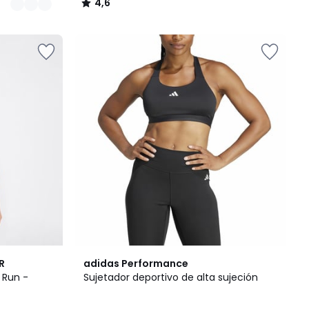
4,6
/
5
4,9
R
adidas Performance
/ 5
 Run -
Sujetador deportivo de alta sujeción