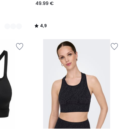
49.99 €
4,9
/
5