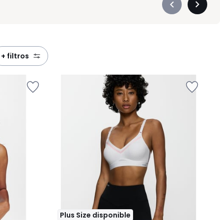
Précédent
Suivan
-
-
défiler
défiler
à
à
gauche
droite
+ filtros
Plus Size disponible