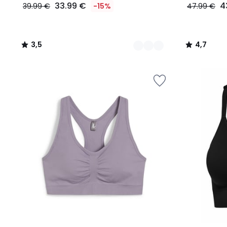
33.99 €
4
39.99 €
-15%
47.99 €
3,5
4,7
/
/
5
5