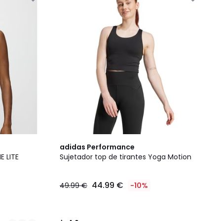
4,6
adidas Performance
/ 5
E LITE
Sujetador top de tirantes Yoga Motion
44.99 €
49.99 €
-10%