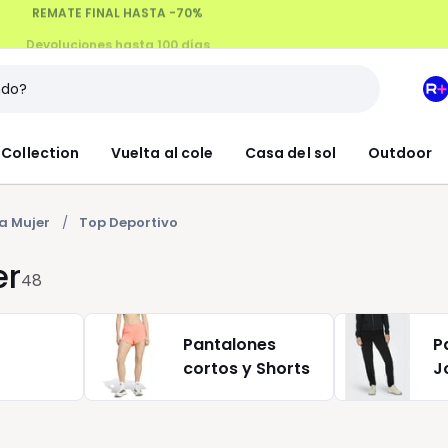
Devoluciones hasta 100 días
M
e
L
Collection
Vuelta al cole
Casa del sol
Outdoor
R
+
a Mujer
Top Deportivo
er
48
Pantalones
P
cortos y Shorts
J