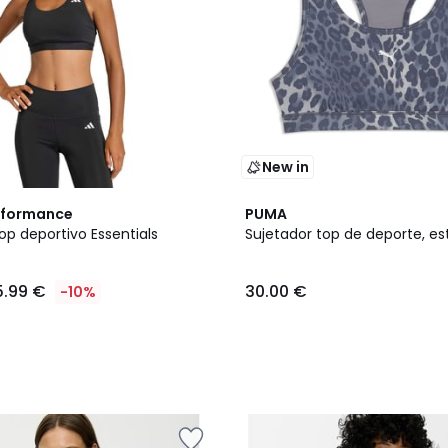
New in
rformance
PUMA
op deportivo Essentials
Sujetador top de deporte, 
5.99 €
30.00 €
-10%