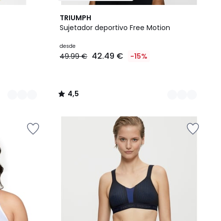
2
4,5
TRIUMPH
Colores
/ 5
Sujetador deportivo Free Motion
desde
42.49 €
49.99 €
-15%
4,5
/
5