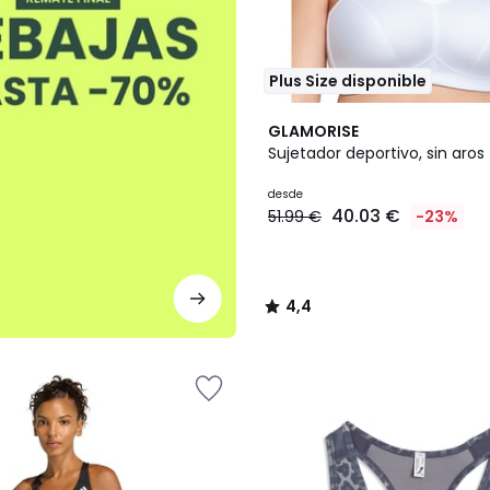
Plus Size disponible
2
4,4
GLAMORISE
Colores
/ 5
Sujetador deportivo, sin aros
desde
40.03 €
51.99 €
-23%
4,4
/
5