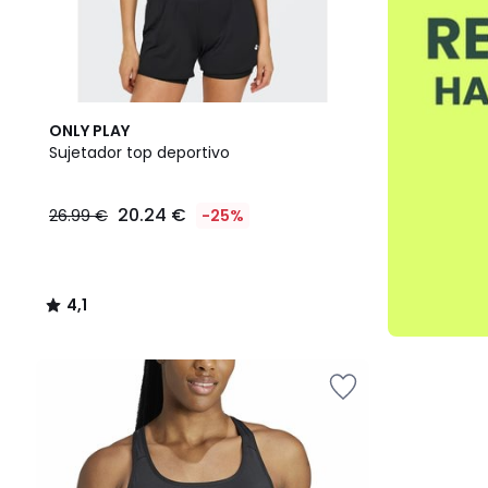
4,1
ONLY PLAY
/ 5
Sujetador top deportivo
20.24 €
26.99 €
-25%
4,1
/
5