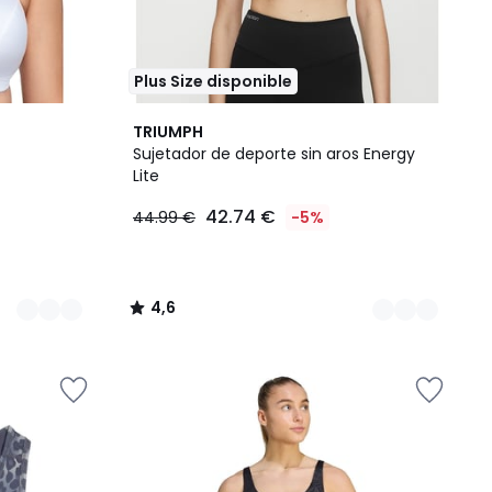
Plus Size disponible
2
4,6
TRIUMPH
Colores
/ 5
Sujetador de deporte sin aros Energy
Lite
42.74 €
44.99 €
-5%
4,6
/
5