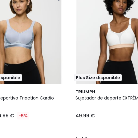
disponible
Plus Size disponible
2
4,6
TRIUMPH
Colores
/ 5
eportivo Triaction Cardio
Sujetador de deporte EXTRÊM
6.99 €
49.99 €
-5%