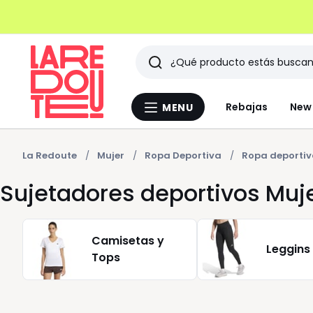
Buscar
Últimos
Rebajas
New 
MENU
Menu
artículos
La
Redoute
vistos
La Redoute
Mujer
Ropa Deportiva
Ropa deportiv
Sujetadores deportivos Muj
Camisetas y
Leggins
Tops