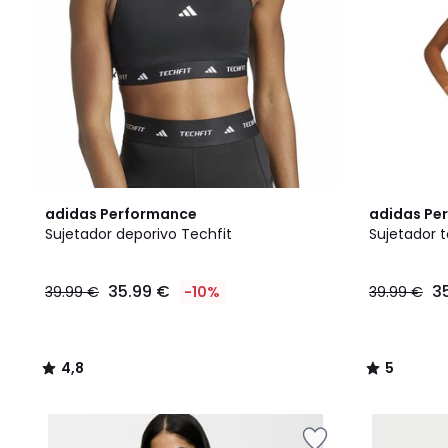
4,8
5
adidas Performance
adidas Pe
/ 5
/
Sujetador deporivo Techfit
Sujetador t
5
35.99 €
3
39.99 €
-10%
39.99 €
4,8
5
/
/
5
5