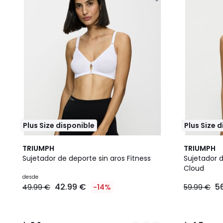
Plus Size disponible
Plus Size 
2
3,9
4,7
TRIUMPH
TRIUMPH
Colores
/ 5
/ 5
Sujetador de deporte sin aros Fitness
Sujetador d
Cloud
desde
42.99 €
5
49.99 €
-14%
59.99 €