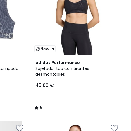
New in
5
adidas Performance
/
estampado
Sujetador top con tirantes
5
desmontables
45.00 €
5
/
5