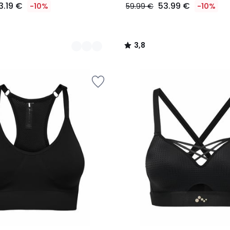
3.19 €
53.99 €
-10%
59.99 €
-10%
3,8
/
5