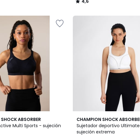
4,6
/
5
2
3,8
 SHOCK ABSORBER
CHAMPION SHOCK ABSORBE
Colores
/ 5
ctive Multi Sports - sujeción
Sujetador deportivo Ultimate
sujeción extrema