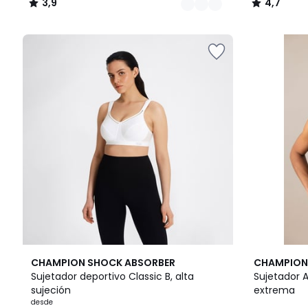
3,9
4,7
/
/
5
5
2
3,5
2
4,7
CHAMPION SHOCK ABSORBER
CHAMPION
Colores
/ 5
Colores
/ 5
Sujetador deportivo Classic B, alta
Sujetador A
sujeción
extrema
desde