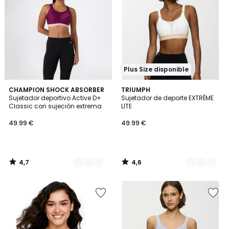
Plus Size disponible
4,7
4,6
4
CHAMPION SHOCK ABSORBER
2
TRIUMPH
/ 5
/ 5
Sujetador deportivo Active D+
Sujetador de deporte EXTRÊME
Colores
Colores
Classic con sujeción extrema
LITE
49.99 €
49.99 €
4,7
4,6
/
/
5
5