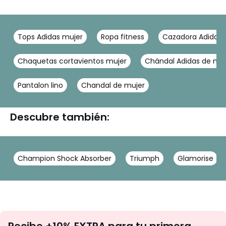
Tops Adidas mujer
Ropa fitness
Cazadora Adidas
Chaquetas cortavientos mujer
Chándal Adidas de muj
Pantalon lino
Chandal de mujer
Descubre también:
Champion Shock Absorber
Triumph
Glamorise
No