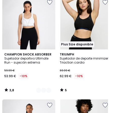
Plus Size disponible
3,8
5
2
CHAMPION SHOCK ABSORBER
TRIUMPH
/ 5
/
Sujetador deportivo Ultimate
Sujetador de deporte minimizer
Colores
5
Run - sujeción extrema
Triaction cardio
59.99 €
69.99 €
53.99 €
-10%
62.99 €
-10%
3,8
5
/
/
5
5