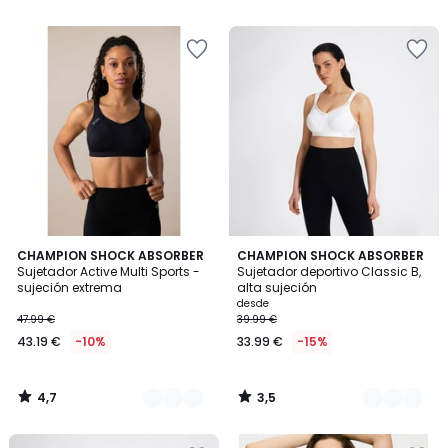
5
5
€
23%
descuento
aplicado.
4,7
3,5
2
CHAMPION SHOCK ABSORBER
2
CHAMPION SHOCK ABSORBER
/ 5
/ 5
Sujetador Active Multi Sports -
Sujetador deportivo Classic B,
Colores
Colores
sujeción extrema
alta sujeción
desde
47.99 €
39.99 €
43.19 €
-10%
33.99 €
-15%
4,7
3,5
/
/
5
5