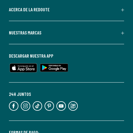
parte
de
ACERCA DE LA REDOUTE
La
Redoute.
Puedes
NUESTRAS MARCAS
darte
de
baja
DESCARGAR NUESTRA APP
en
cualquier
momento.
Para
más
24H JUNTOS
información,
puedes
consultar
nuestra
<2>política
FORMAS DE PAGO: