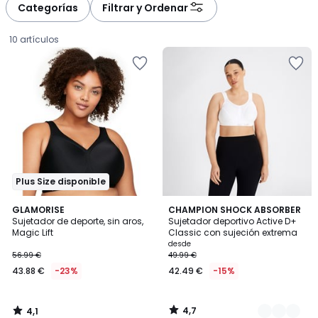
Categorías
Filtrar y Ordenar
10 artículos
Plus Size disponible
4,1
4,7
GLAMORISE
3
CHAMPION SHOCK ABSORBER
/ 5
/ 5
Sujetador de deporte, sin aros,
Sujetador deportivo Active D+
Colores
Magic Lift
Classic con sujeción extrema
43.88
desde
56.99 €
49.99 €
€
43.88 €
-23%
42.49 €
-15%
en
lugar
de
4,7
4,1
56.99
/
/