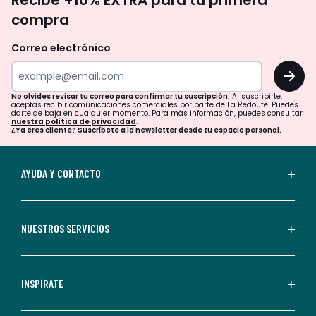
Recibe +10% EXTRA para tu primera
te
compra
olvides
revisar
Correo electrónico
tu
OK
correo
para
No olvides revisar tu correo para confirmar tu suscripción.
Al suscribirte,
aceptas recibir comunicaciones comerciales por parte de La Redoute. Puedes
confirmar
darte de baja en cualquier momento. Para más información, puedes consultar
nuestra política de privacidad
.
tu
¿Ya eres cliente? Suscríbete a la newsletter desde tu espacio personal.
suscripción.
Al
AYUDA Y CONTACTO
suscribirte,
aceptas
recibir
NUESTROS SERVICIOS
comunicaciones
comerciales
personalizadas
INSPÍRATE
por