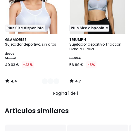
Plus Size disponible
Plus Size disponible
4,4
4,7
2
GLAMORISE
TRIUMPH
/ 5
/ 5
Sujetador deportivo, sin aros
Sujetador deportivo Triaction
Colores
Cardio Cloud
desde
51.99 €
59.99 €
40.03 €
-23%
56.99 €
-5%
4,4
4,7
/
/
5
5
Página 1 de 1
Artículos similares