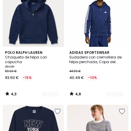
4,3
4,8
2
POLO RALPH LAUREN
2
ADIDAS SPORTSWEAR
/ 5
/ 5
Chaqueta de felpa con
Sudadera con cremallera de
Colores
Colores
capucha
felpa perchada, Copa del
Mundo 2026
desde
110.00 €
44.99 €
93.50 €
-15%
40.49 €
-10%
4,3
4,8
/
/
5
5