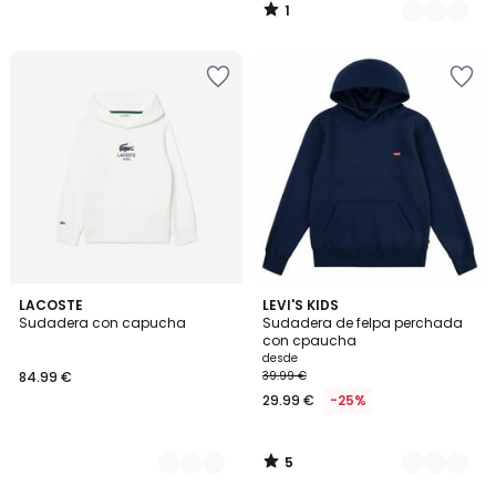
1
/
5
5
2
LACOSTE
2
LEVI'S KIDS
/
Sudadera con capucha
Sudadera de felpa perchada
Colores
Colores
5
con cpaucha
desde
84.99 €
39.99 €
29.99 €
-25%
5
/
5