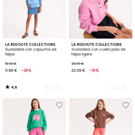
4,6
2
LA REDOUTE COLLECTIONS
2
LA REDOUTE COLLECTIONS
/ 5
Sudadera con capucha de
Sudadera con cuello polo de
Colores
Colores
felpa
felpa ligera
15.99 €
25.99 €
11.99 €
-25%
22.09 €
-15%
4,6
/
5