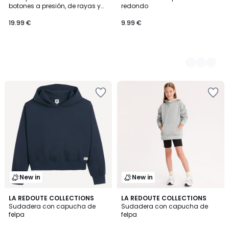
Colores
botones a presión, de rayas y
redondo
reversible
19.99 €
9.99 €
New in
New in
3
LA REDOUTE COLLECTIONS
5
LA REDOUTE COLLECTIONS
Sudadera con capucha de
Sudadera con capucha de
Colores
Colores
felpa
felpa