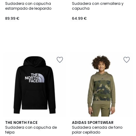
Sudadera con capucha
Sudadera con cremallera y
estampado de leopardo
capucha
89.99 €
64.99 €
5
THE NORTH FACE
ADIDAS SPORTSWEAR
/
Sudadera con capucha de
Sudadera cerrada de forro
5
felpa
polar cepillado