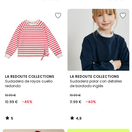
94.99
/
/
5
5
€
15%
descuento
aplicado.
5
4,9
LA REDOUTE COLLECTIONS
LA REDOUTE COLLECTIONS
/
/ 5
Sudadera de rayas cuello
Sudadera polar con detalles
5
redondo
de bordado inglés
19.99 €
19.99 €
10.99 €
-45%
11.99 €
-40%
5
4,9
/
/
5
5
.