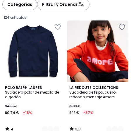
Categorías
Filtrar y Ordenar
124 artículos
4
3,9
3
POLO RALPH LAUREN
2
LA REDOUTE COLLECTIONS
/
/ 5
Sudadera polar de mezcla de
Sudadera de felpa, cuello
Colores
Colores
5
algodón
redondo, mensaje Amore
80.74
94.99 €
12.99 €
€
80.74 €
-15%
8.18 €
-37%
en
lugar
de
4
3,9