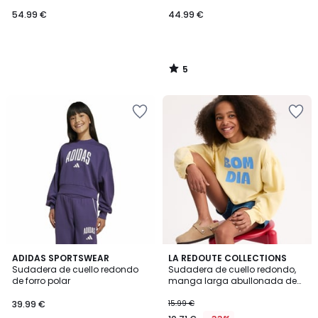
54.99 €
44.99 €
5
/
5
5
5
ADIDAS SPORTSWEAR
LA REDOUTE COLLECTIONS
/
/
Sudadera de cuello redondo
Sudadera de cuello redondo,
5
5
de forro polar
manga larga abullonada de
tejido polar, texto impreso en la
parte delant
39.99 €
15.99 €