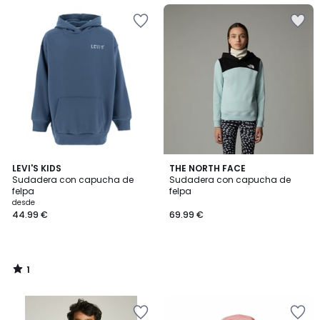
1
LEVI'S KIDS
THE NORTH FACE
/
Sudadera con capucha de
Sudadera con capucha de
5
felpa
felpa
desde
44.99 €
69.99 €
1
/
5