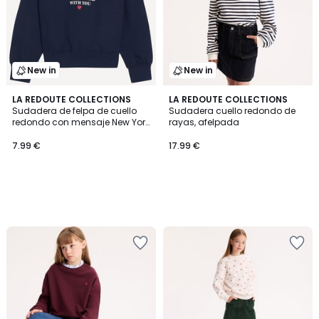
New in
New in
LA REDOUTE COLLECTIONS
LA REDOUTE COLLECTIONS
Sudadera de felpa de cuello
Sudadera cuello redondo de
redondo con mensaje New York
rayas, afelpada
estampado en la parte
delantera
7.99 €
17.99 €