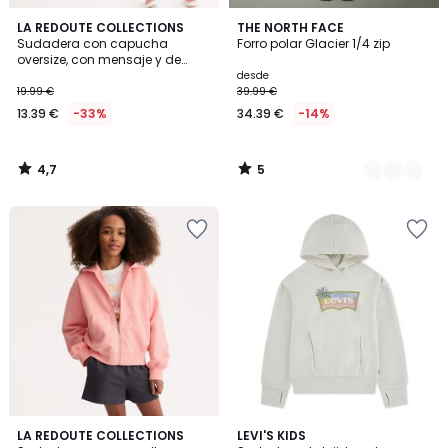
4,7
5
LA REDOUTE COLLECTIONS
2
THE NORTH FACE
/ 5
/
Sudadera con capucha
Forro polar Glacier 1/4 zip
Colores
5
oversize, con mensaje y de
felpa
desde
19.99 €
39.99 €
13.39 €
-33%
34.39 €
-14%
4,7
5
/
/
5
5
LA REDOUTE COLLECTIONS
LEVI'S KIDS