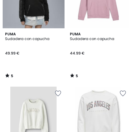
5
5
PUMA
PUMA
/
/
Sudadera con capucha
Sudadera con capucha
5
5
49.99 €
44.99 €
5
5
/
/
5
5