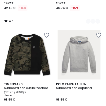
49.99 €
54.99 €
42.49 €
-15%
46.74 €
-15%
4,5
/
5
3
TIMBERLAND
POLO RALPH LAUREN
/
Sudadera con cuello redondo
Sudadera con capucha
5
y manga larga
desde
68.99 €
98.99 €