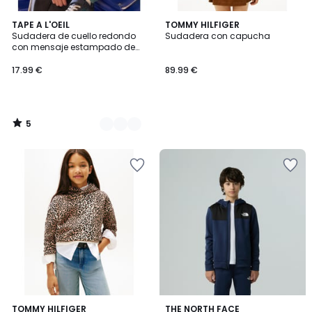
5
2
TAPE A L'OEIL
TOMMY HILFIGER
/
Sudadera de cuello redondo
Sudadera con capucha
Colores
5
con mensaje estampado de
leopardo
17.99 €
89.99 €
5
/
5
TOMMY HILFIGER
THE NORTH FACE