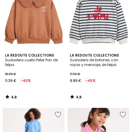
4,8
4,8
LA REDOUTE COLLECTIONS
LA REDOUTE COLLECTIONS
/ 5
/ 5
Sudadera cuello Peter Pan de
Sudadera de botones, con
felpa
rayas y mensaje, de felpa
18.99 €
17.99 €
11.39 €
-40%
9.89 €
-45%
4,8
4,8
/
/
5
5