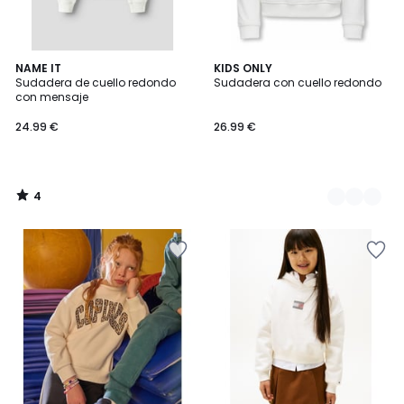
4
NAME IT
2
KIDS ONLY
/
Sudadera de cuello redondo
Sudadera con cuello redondo
Colores
5
con mensaje
24.99 €
26.99 €
4
/
5