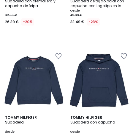
Sudadera con cremallera y
Sudadera de tejido polar con
capucha de felpa
capucha con logotipo en la
parte delantera
desde
32.99 €
49.99 €
26.39 €
-20%
38.49 €
-23%
4,5
TOMMY HILFIGER
2
TOMMY HILFIGER
/ 5
Sudadera
Sudadera con capucha
Colores
desde
desde