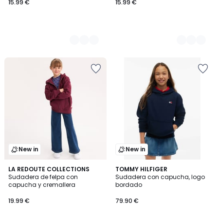
15.99 €
15.99 €
New in
New in
4
LA REDOUTE COLLECTIONS
2
TOMMY HILFIGER
Sudadera de felpa con
Sudadera con capucha, logo
Colores
Colores
capucha y cremallera
bordado
19.99 €
79.90 €