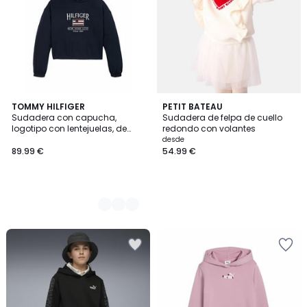
2
TOMMY HILFIGER
PETIT BATEAU
Sudadera con capucha,
Sudadera de felpa de cuello
Colores
logotipo con lentejuelas, de
redondo con volantes
felpa
desde
89.99 €
54.99 €