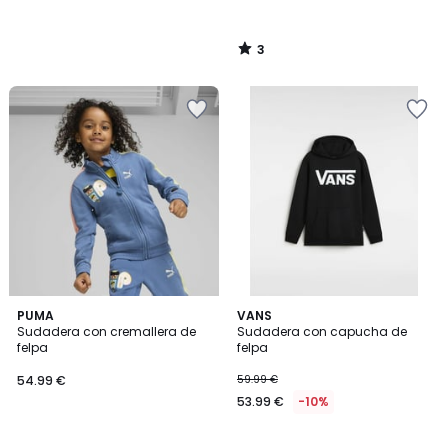
3
/
5
1
PUMA
2
VANS
/
Sudadera con cremallera de
Sudadera con capucha de
Colores
5
felpa
felpa
54.99 €
59.99 €
53.99 €
-10%