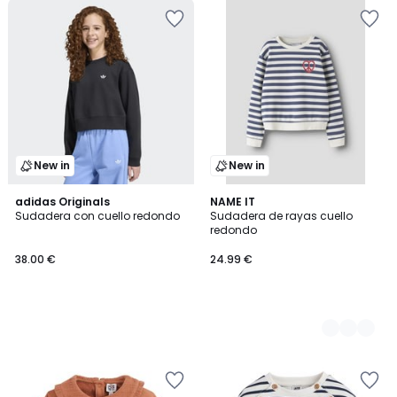
New in
New in
adidas Originals
2
NAME IT
Sudadera con cuello redondo
Sudadera de rayas cuello
Colores
redondo
38.00 €
24.99 €