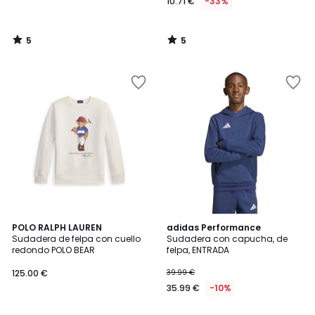
10.71 €
-33%
5
5
/
/
5
5
3
4,6
POLO RALPH LAUREN
4
adidas Performance
/
/ 5
Sudadera de felpa con cuello
Sudadera con capucha, de
Colores
5
redondo POLO BEAR
felpa, ENTRADA
125.00 €
39.99 €
35.99 €
-10%