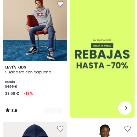
3,9
2
LEVI'S KIDS
/ 5
Sudadera con capucha
Colores
desde
34.99 €
28.69 €
-18%
3,9
/
5