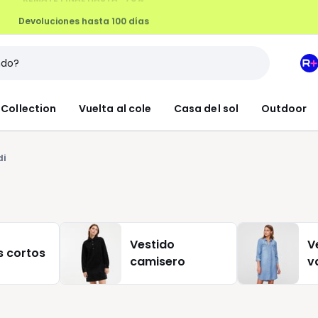
Devoluciones hasta 100 días
M
e
L
Collection
Vuelta al cole
Casa del sol
Outdoor
R
+
di
Vestido
V
s cortos
camisero
v