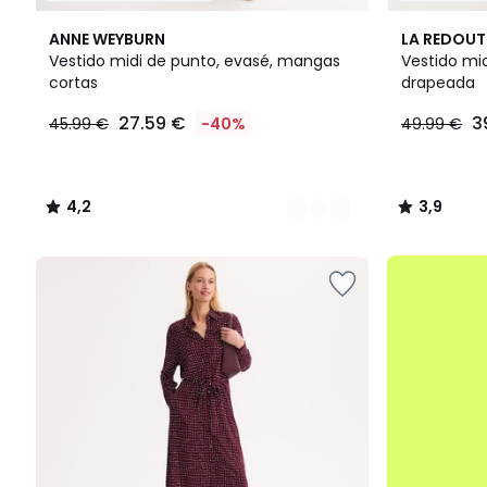
2
4,2
2
3,9
ANNE WEYBURN
LA REDOUT
Colores
/ 5
Colores
/ 5
Vestido midi de punto, evasé, mangas
Vestido mid
cortas
drapeada
27.59
27.59 €
3
45.99 €
-40%
49.99 €
€
en
lugar
de
4,2
3,9
45.99
/
/
€
5
5
40%
.
descuento
aplicado.