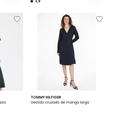
3,8
/
5
TOMMY HILFIGER
lazo
Vestido cruzado de manga larga