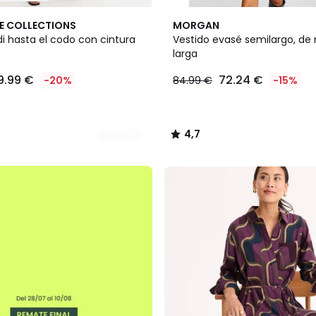
4,7
E COLLECTIONS
MORGAN
/ 5
i hasta el codo con cintura
Vestido evasé semilargo, d
larga
9.99 €
72.24 €
-20%
84.99 €
-15%
4,7
/
5