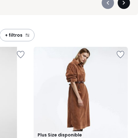
Précédent
Suivan
-
-
défiler
défiler
à
à
gauche
droite
+ filtros
Plus Size disponible