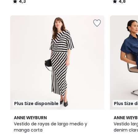
4,3
4,8
/
/
5
5
Plus Size disponible
Plus Size 
3,2
4,3
ANNE WEYBURN
ANNE WEY
/ 5
/ 5
Vestido de rayas de largo medio y
Vestido la
manga corta
denim clar