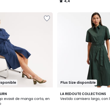
4,4
/
5
disponible
Plus Size disponible
2
4,5
BURN
LA REDOUTE COLLECTIONS
Colores
/ 5
rgo evasé de manga corta, en
Vestido camisero largo, con 
o