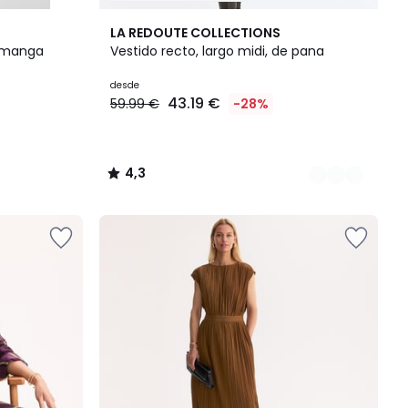
3
4,3
LA REDOUTE COLLECTIONS
Colores
/ 5
e manga
Vestido recto, largo midi, de pana
desde
43.19 €
59.99 €
-28%
4,3
/
5