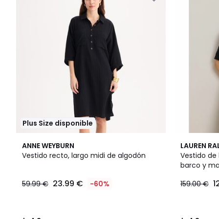
Plus Size disponible
4,3
4,8
ANNE WEYBURN
LAUREN RA
/ 5
/ 5
Vestido recto, largo midi de algodón
Vestido de
barco y ma
23.99 €
1
59.99 €
-60%
159.00 €