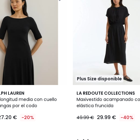
Plus Size disponible
2
4,4
LPH LAUREN
LA REDOUTE COLLECTIONS
Colores
/ 5
 longitud media con cuello
Maxivestido acampanado co
ngas por el codo
elástica fruncida
27.20 €
29.99 €
-20%
49.99 €
-40%