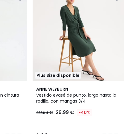
Plus Size disponible
2
3,8
ANNE WEYBURN
Colores
/ 5
n cintura
Vestido evasé de punto, largo hasta la
rodilla, con mangas 3/4
29.99 €
49.99 €
-40%