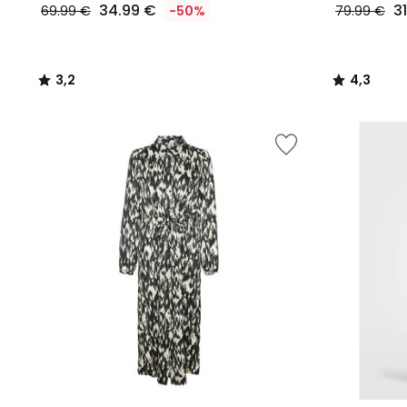
34.99 €
3
69.99 €
-50%
79.99 €
3,2
4,3
/
/
5
5