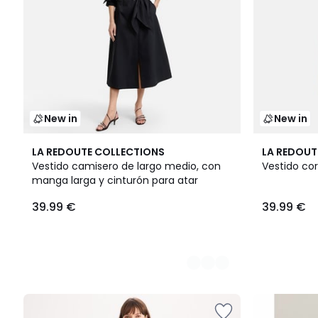
New in
New in
2
2
LA REDOUTE COLLECTIONS
LA REDOUT
Colores
Colores
Vestido camisero de largo medio, con
Vestido co
manga larga y cinturón para atar
39.99 €
39.99 €