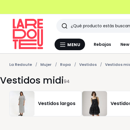
Buscar
Últimos
Rebajas
New 
MENU
Menu
artículos
La
Redoute
vistos
La Redoute
Mujer
Ropa
Vestidos
Vestidos mi
Vestidos midi
94
Vestidos largos
Vestido