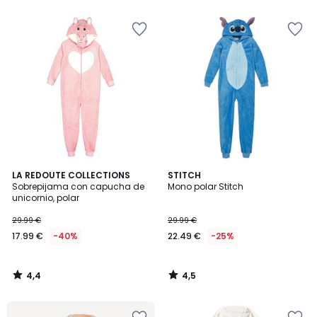
5
5
4,4
4,5
LA REDOUTE COLLECTIONS
STITCH
/ 5
/ 5
Sobrepijama con capucha de
Mono polar Stitch
unicornio, polar
29.99 €
29.99 €
17.99 €
-40%
22.49 €
-25%
4,4
4,5
/
/
5
5