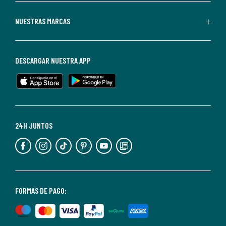
Redoute.
Puedes
NUESTRAS MARCAS
darte
de
baja
DESCARGAR NUESTRA APP
en
cualquier
momento.
Para
más
24H JUNTOS
información,
puedes
consultar
nuestra
<2>política
FORMAS DE PAGO:
de
privacidad</2>.