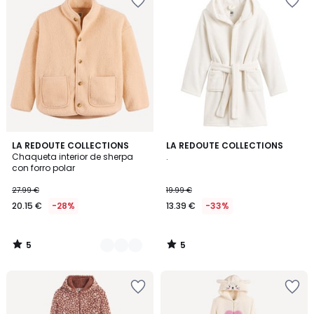
5
5
2
LA REDOUTE COLLECTIONS
LA REDOUTE COLLECTIONS
/
/
Chaqueta interior de sherpa
.
Colores
5
5
con forro polar
27.99 €
19.99 €
20.15 €
-28%
13.39 €
-33%
5
5
/
/
5
5