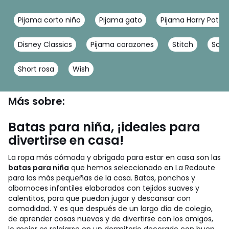
Pijama corto niño
Pijama gato
Pijama Harry Potter
Disney Classics
Pijama corazones
Stitch
Sobr
Short rosa
Wish
Más sobre:
Batas para niña, ¡ideales para
divertirse en casa!
La ropa más cómoda y abrigada para estar en casa son las
batas para niña
que hemos seleccionado en La Redoute
para las más pequeñas de la casa. Batas, ponchos y
albornoces infantiles elaborados con tejidos suaves y
calentitos, para que puedan jugar y descansar con
comodidad. Y es que después de un largo día de colegio,
de aprender cosas nuevas y de divertirse con los amigos,