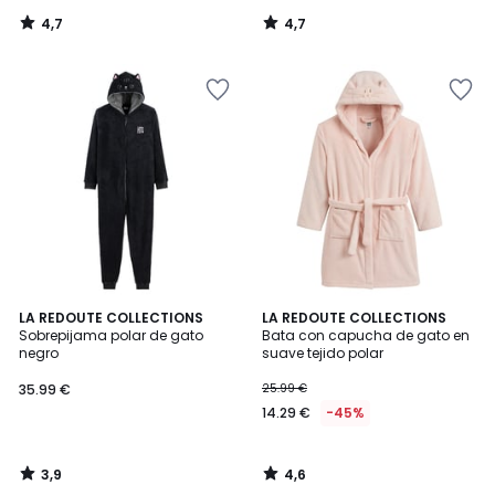
4,7
4,7
/
/
5
5
3,9
4,6
LA REDOUTE COLLECTIONS
LA REDOUTE COLLECTIONS
/ 5
/ 5
Sobrepijama polar de gato
Bata con capucha de gato en
negro
suave tejido polar
35.99 €
25.99 €
14.29 €
-45%
3,9
4,6
/
/