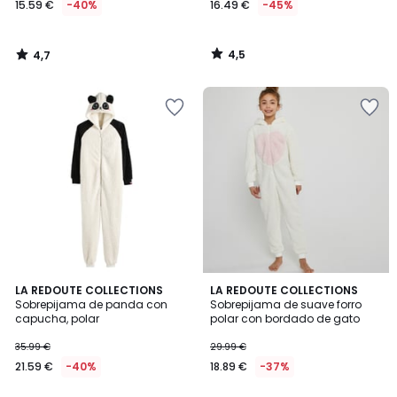
15.59 €
-40%
16.49 €
-45%
en
lugar
de
4,5
4,7
25.99
/
/
5
5
€
40%
descuento
aplicado.
4,7
4,7
LA REDOUTE COLLECTIONS
LA REDOUTE COLLECTIONS
/ 5
/ 5
Sobrepijama de panda con
Sobrepijama de suave forro
capucha, polar
polar con bordado de gato
35.99 €
29.99 €
21.59 €
-40%
18.89 €
-37%