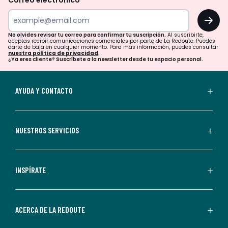
Correo electrónico
tu
OK
correo
para
No olvides revisar tu correo para confirmar tu suscripción.
Al suscribirte,
aceptas recibir comunicaciones comerciales por parte de La Redoute. Puedes
confirmar
darte de baja en cualquier momento. Para más información, puedes consultar
nuestra política de privacidad
.
tu
¿Ya eres cliente? Suscríbete a la newsletter desde tu espacio personal.
suscripción.
Al
AYUDA Y CONTACTO
suscribirte,
aceptas
recibir
NUESTROS SERVICIOS
comunicaciones
comerciales
personalizadas
INSPÍRATE
por
parte
de
ACERCA DE LA REDOUTE
La