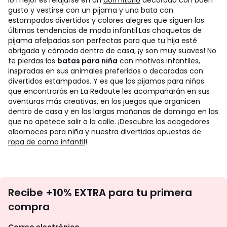
lo mejor es relajarse en un
dormitorio
decorado con buen
gusto y vestirse con un pijama y una bata con
estampados divertidos y colores alegres que siguen las
últimas tendencias de moda infantil.
Las chaquetas de
pijama afelpadas son perfectas para que tu hija esté
abrigada y cómoda dentro de casa, ¡y son muy suaves! No
te pierdas las
batas para niña
con motivos infantiles,
inspiradas en sus animales preferidos o decoradas con
divertidos estampados. Y es que los pijamas para niñas
que encontrarás en La Redoute les acompañarán en sus
aventuras más creativas, en los juegos que organicen
dentro de casa y en las largas mañanas de domingo en las
que no apetece salir a la calle. ¡Descubre los acogedores
albornoces para niña y nuestra divertidas apuestas de
ropa de cama infantil
!
No
Recibe +10% EXTRA para tu primera
te
compra
olvides
revisar