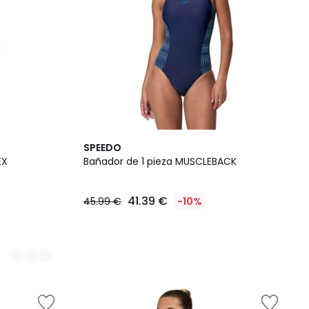
SPEEDO
EX
Bañador de 1 pieza MUSCLEBACK
41.39 €
45.99 €
-10%