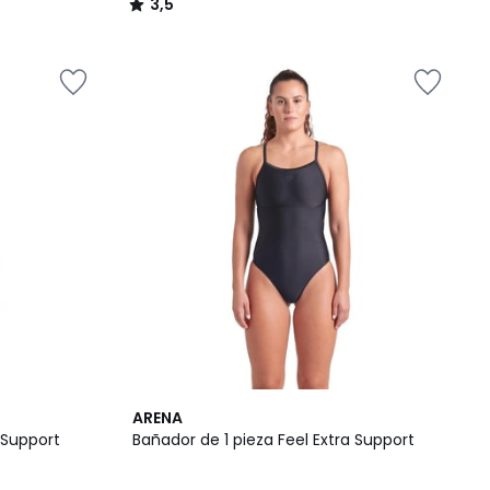
3,5
/
5
2
4,5
ARENA
Colores
/ 5
 Support
Bañador de 1 pieza Feel Extra Support