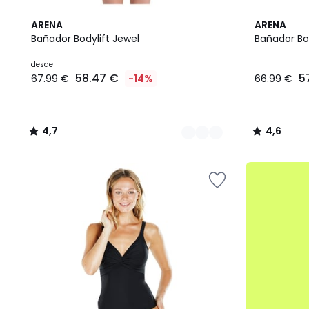
2
4,7
4,6
ARENA
ARENA
Colores
/ 5
/ 5
Bañador Bodylift Jewel
Bañador Bod
Precio
desde
58.47 €
5
67.99 €
-14%
66.99 €
a
partir
de
58.47
4,7
4,6
€
/
/
en
5
5
lugar
.
de
67.99
€
14%
descuento
aplicado.