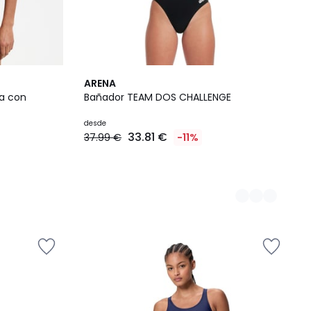
3
ARENA
Colores
za con
Bañador TEAM DOS CHALLENGE
desde
33.81 €
37.99 €
-11%