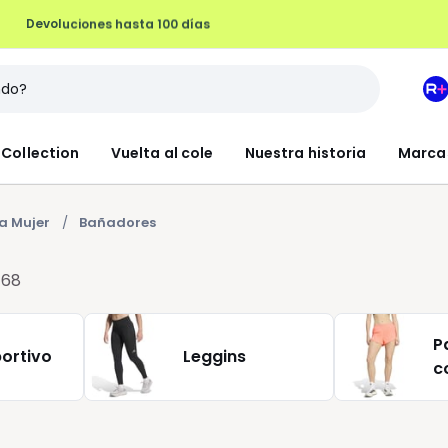
Devoluciones hasta 100 días
M
e
L
Collection
Vuelta al cole
Nuestra historia
Marca
R
+
a Mujer
Bañadores
r
68
P
ortivo
Leggins
c