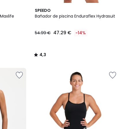
4,3
SPEEDO
/ 5
Maxlife
Bañador de piscina Enduraflex Hydrasuit
47.29 €
54.99 €
-14%
4,3
/
5