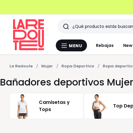
Buscar
Últimos
Rebajas
New 
MENU
Menu
artículos
La
Redoute
vistos
La Redoute
Mujer
Ropa Deportiva
Ropa deportiv
Bañadores deportivos Muje
Camisetas y
Top Dep
Tops