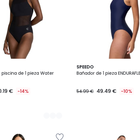
2
SPEEDO
Colores
piscina de 1 pieza Water
Bañador de 1 pieza ENDURAFL
0.19 €
49.49 €
-14%
54.99 €
-10%