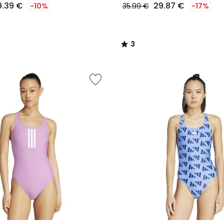
9.39 €
29.87 €
-10%
35.99 €
-17%
3
/
5