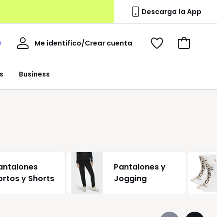
Descarga la App
Mi
Me identifico/Crear cuenta
i
Ver
Ir
cuenta
spacio
mis
a
a
favoritos
la
s
Business
edoute
cesta
antalones
Pantalones y
ortos y Shorts
Jogging