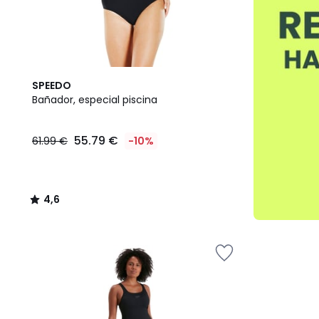
4,6
SPEEDO
/ 5
Bañador, especial piscina
55.79 €
61.99 €
-10%
4,6
/
5