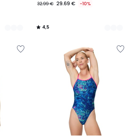
29.69 €
32.99 €
-10%
4,5
/
5