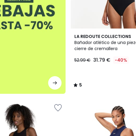
5
LA REDOUTE COLLECTIONS
/
Bañador atlético de una pie
5
cierre de cremallera
31.79 €
52.99 €
-40%
5
/
5