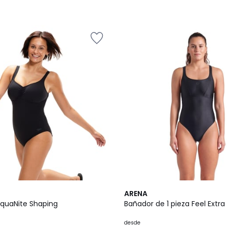
2
3
ARENA
Colores
/
AquaNite Shaping
Bañador de 1 pieza Feel Extra
5
desde