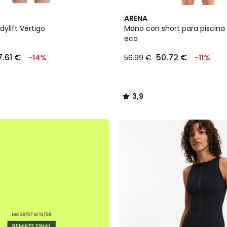
3,9
ARENA
/ 5
ylift Vértigo
Mono con short para piscina 
eco
7.61 €
50.72 €
-14%
56.99 €
-11%
3,9
/
5