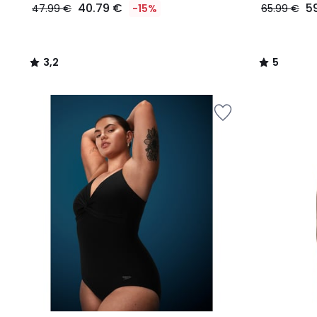
40.79 €
5
47.99 €
-15%
65.99 €
3,2
5
/
/
5
5