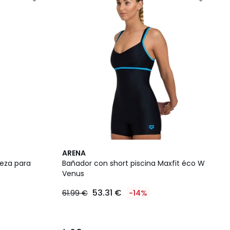
3,5
ARENA
/ 5
eza para
Bañador con short piscina Maxfit éco W
Venus
53.31 €
61.99 €
-14%