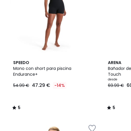
5
2
5
SPEEDO
ARENA
/
Colores
/
Mono con short para piscina
Bañador de 
5
5
Endurance+
Touch
desde
47.29 €
6
54.99 €
-14%
69.99 €
5
5
/
/
5
5