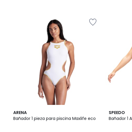
3,2
5
ARENA
SPEEDO
/ 5
/
Bañador 1 pieza para piscina Maxlife eco
Bañador 1 
5