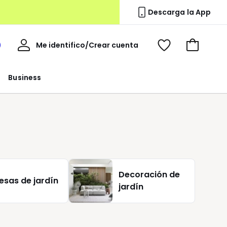
Descarga la App
Mi
Me identifico/Crear cuenta
i
Ver
Ir
cuenta
spacio
mis
a
a
favoritos
la
Business
edoute
cesta
Decoración de
esas de jardín
jardín