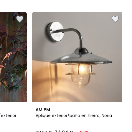
/
5
2
4
AM.PM
Colores
/
/exterior
Aplique exterior/baño en hierro, Noria
5