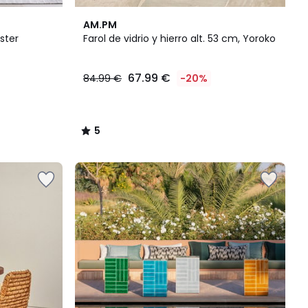
5
AM.PM
/
ster
Farol de vidrio y hierro alt. 53 cm, Yoroko
5
67.99 €
84.99 €
-20%
5
/
5