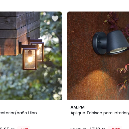
/
5
4,3
AM.PM
/ 5
exterior/baño Ulan
Aplique Tobison para interior