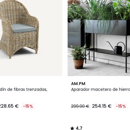
4,7
AM.PM
/ 5
rdín de fibras trenzadas,
Aparador macetero de hierro
228.65 €
254.15 €
-15%
299.00 €
-15%
4,7