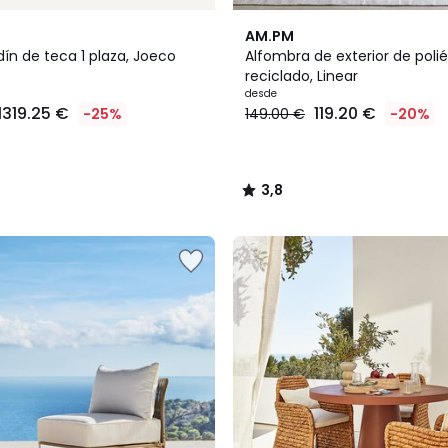
3,8
AM.PM
/ 5
dín de teca 1 plaza, Joeco
Alfombra de exterior de polié
reciclado, Linear
desde
1319.25 €
119.20 €
-25%
149.00 €
-20%
3,8
/
5