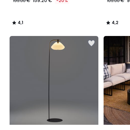
159.20 €
9
199.00 €
-20%
109.00 €
4,1
4,2
/
/
5
5