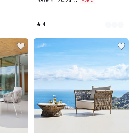
74.24 €
98.99 €
-25%
4
/
5