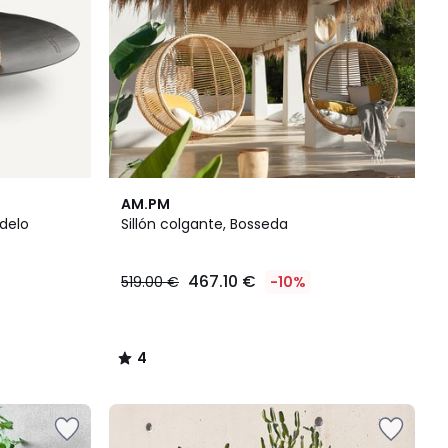
4
AM.PM
/
odelo
Sillón colgante, Bosseda
5
467.10 €
519.00 €
-10%
4
/
5