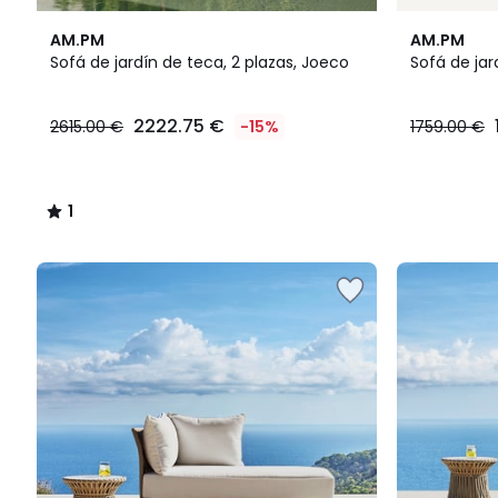
1
AM.PM
AM.PM
/
Sofá de jardín de teca, 2 plazas, Joeco
Sofá de jar
5
2222.75
2222.75 €
2615.00 €
-15%
1759.00 €
€
en
lugar
de
1
2615.00
/
€
5
15%
descuento
aplicado.