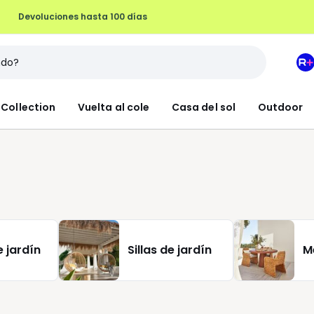
Devoluciones hasta 100 días
M
e
L
Collection
Vuelta al cole
Casa del sol
Outdoor
R
+
 jardín
Sillas de jardín
M