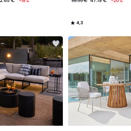
2.65 €
47.19 €
-15%
58.99 €
-20%
4,3
/
5