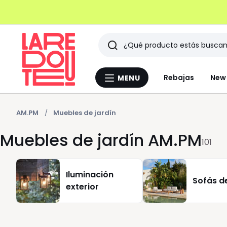
Buscar
Últimos
Rebajas
New 
MENU
Menu
artículos
La
Redoute
vistos
AM.PM
Muebles de jardín
Muebles de jardín AM.PM
101
Iluminación
Sofás de
exterior