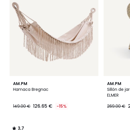
3,7
AM.PM
AM.PM
/ 5
Hamaca Bregnac
Sillón de ja
ELMER
126.65 €
149.00 €
-15%
269.00 €
3,7