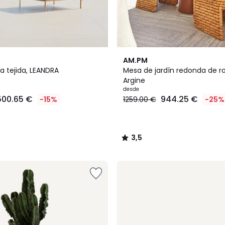
3
3,5
AM.PM
Colores
/ 5
la tejida, LEANDRA
Mesa de jardín redonda de r
Argine
desde
500.65 €
944.25 €
-15%
1259.00 €
-25%
3,5
/
5