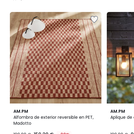
/
5
4,1
4,2
AM.PM
AM.PM
/ 5
/ 5
Alfombra de exterior reversible en PET,
Aplique de 
Madotto