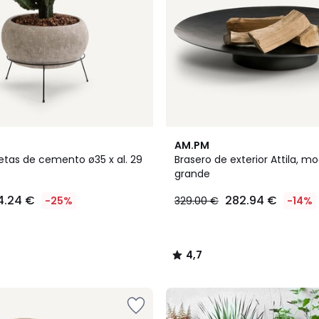
4,7
AM.PM
/ 5
as de cemento ø35 x al. 29
Brasero de exterior Attila, m
grande
4.24 €
282.94 €
-25%
329.00 €
-14%
4,7
/
5