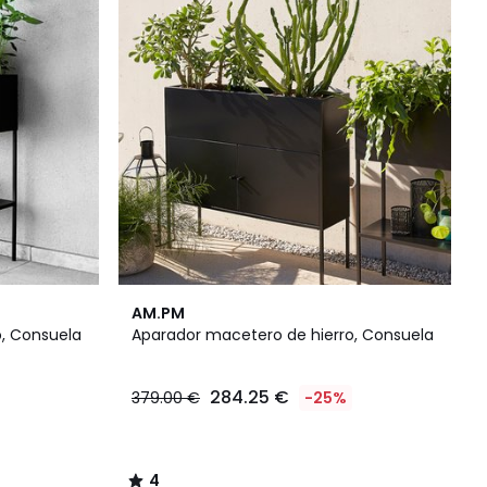
4
AM.PM
/
, Consuela
Aparador macetero de hierro, Consuela
5
284.25 €
379.00 €
-25%
4