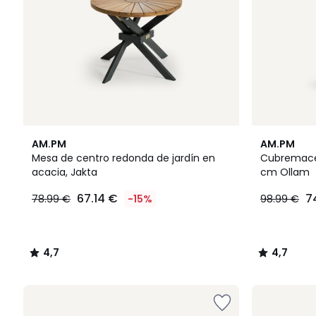
4,7
4,7
AM.PM
AM.PM
/ 5
/ 5
Mesa de centro redonda de jardín en
Cubremacet
acacia, Jakta
cm Ollam
67.14 €
7
78.99 €
-15%
98.99 €
4,7
4,7
/
/
5
5