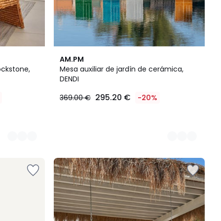
3
AM.PM
Colores
ockstone,
Mesa auxiliar de jardín de cerámica,
DENDI
295.20 €
369.00 €
-20%