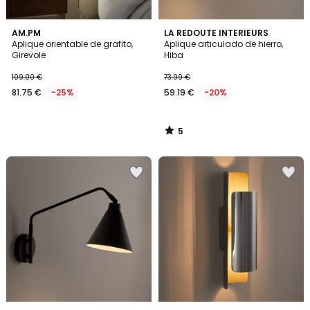
5
AM.PM
LA REDOUTE INTERIEURS
/
Aplique orientable de grafito,
Aplique articulado de hierro,
5
Girevole
Hiba
109.00 €
73.99 €
81.75 €
-25%
59.19 €
-20%
5
/
5