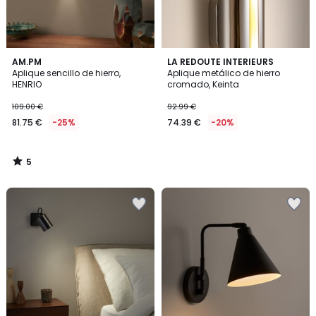
5
AM.PM
LA REDOUTE INTERIEURS
/
Aplique sencillo de hierro,
Aplique metálico de hierro
5
HENRIO
cromado, Keinta
109.00 €
92.99 €
81.75 €
-25%
74.39 €
-20%
5
/
5