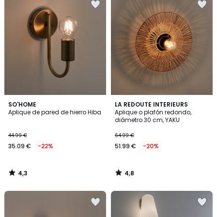
4,3
4,8
SO'HOME
LA REDOUTE INTERIEURS
/ 5
/ 5
Aplique de pared de hierro Hiba
Aplique o plafón redondo,
diámetro 30 cm, YAKU
44.99 €
64.99 €
35.09 €
-22%
51.99 €
-20%
4,3
4,8
/
/
5
5