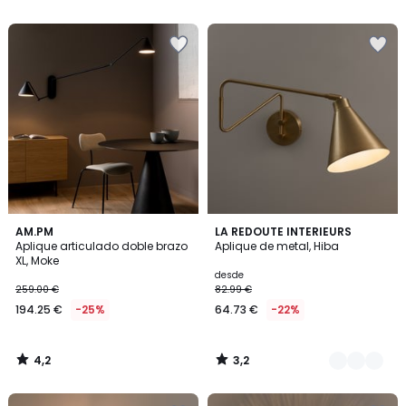
5
5
4,2
3,2
AM.PM
2
LA REDOUTE INTERIEURS
/ 5
/ 5
Aplique articulado doble brazo
Aplique de metal, Hiba
Colores
XL, Moke
desde
259.00 €
82.99 €
194.25 €
-25%
64.73 €
-22%
4,2
3,2
/
/
5
5