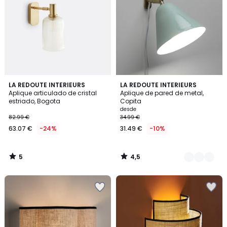
5
4,5
LA REDOUTE INTERIEURS
7
LA REDOUTE INTERIEURS
/
/ 5
Aplique articulado de cristal
Aplique de pared de metal,
Colores
5
estriado, Bogota
Copita
desde
82.99 €
34.99 €
63.07 €
-24%
31.49 €
-10%
5
4,5
/
/
5
5