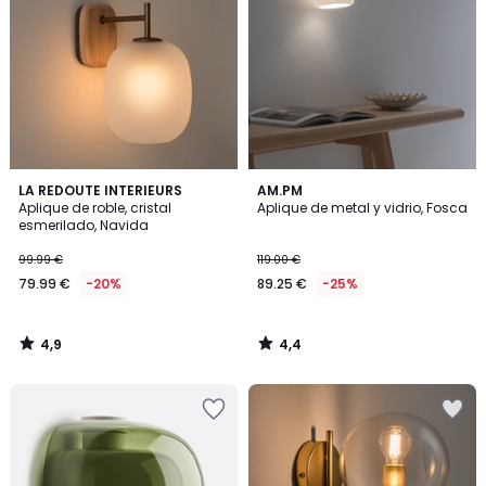
4,9
4,4
LA REDOUTE INTERIEURS
AM.PM
/ 5
/ 5
Aplique de roble, cristal
Aplique de metal y vidrio, Fosca
esmerilado, Navida
99.99 €
119.00 €
79.99 €
-20%
89.25 €
-25%
4,9
4,4
/
/
5
5