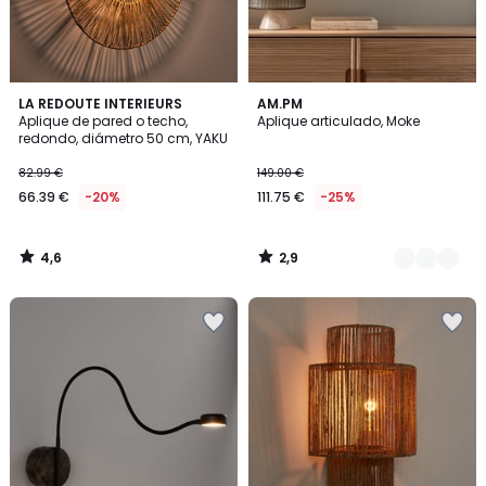
4,6
2,9
LA REDOUTE INTERIEURS
3
AM.PM
/ 5
/ 5
Aplique de pared o techo,
Aplique articulado, Moke
Colores
redondo, diámetro 50 cm, YAKU
82.99 €
149.00 €
66.39 €
-20%
111.75 €
-25%
4,6
2,9
/
/
5
5