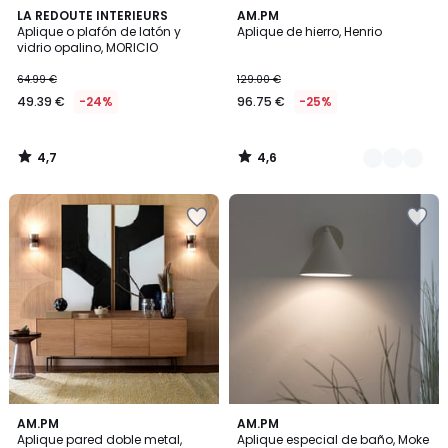
4,7
4,6
LA REDOUTE INTERIEURS
2
AM.PM
/ 5
/ 5
Aplique o plafón de latón y
Aplique de hierro, Henrio
Colores
vidrio opalino, MORICIO
64.99 €
129.00 €
49.39 €
-24%
96.75 €
-25%
4,7
4,6
/
/
5
5
4
4,1
AM.PM
3
AM.PM
/
/ 5
Aplique pared doble metal,
Aplique especial de baño, Moke
Colores