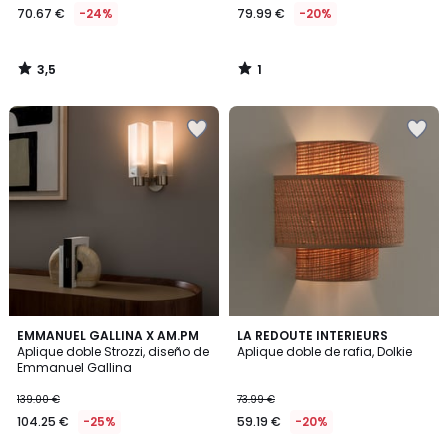
70.67 €
-24%
79.99 €
-20%
3,5
1
/
/
5
5
5
3,1
EMMANUEL GALLINA X AM.PM
LA REDOUTE INTERIEURS
/
/
Aplique doble Strozzi, diseño de
Aplique doble de rafia, Dolkie
5
5
Emmanuel Gallina
139.00 €
73.99 €
104.25 €
-25%
59.19 €
-20%