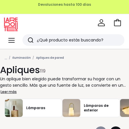
REMATE FINAL HASTA -70%
Ir
a
La
la
Redoute
Menu
Buscar
cesta
Últimos
...
artículos
Iluminación
Apliques de pared
Apliques
vistos
119
Un aplique bien elegido puede transformar su hogar con un
gesto sencillo. Más que una fuente de luz, se convierte en un
elemento de decoración que crea ambiente y aporta confort
Leer más
visual. En La Redoute, le ayudamos a encontrar el equilibrio
perfecto entre funcionalidad y estilo, para que cada rincón
Lámparas de
Lámparas
refleje su personalidad. Los apliques de pared se integran con
exterior
facilidad en cualquier estancia: el baño, el pasillo o el
dormitorio. Le permiten ajustar la iluminación según sus