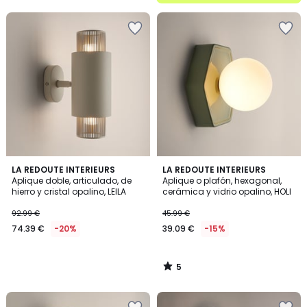
5
5
LA REDOUTE INTERIEURS
LA REDOUTE INTERIEURS
/
Aplique doble, articulado, de
Aplique o plafón, hexagonal,
5
hierro y cristal opalino, LEILA
cerámica y vidrio opalino, HOLI
92.99 €
45.99 €
74.39 €
-20%
39.09 €
-15%
5
/
5