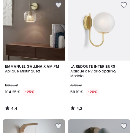
4,4
4,2
EMMANUEL GALLINA X AM.PM
LA REDOUTE INTERIEURS
/ 5
/ 5
Aplique, Mistinguett
Aplique de vidrio opalino,
Moricio
139.00 €
73.99 €
104.25 €
-25%
59.19 €
-20%
4,4
4,2
/
/
5
5