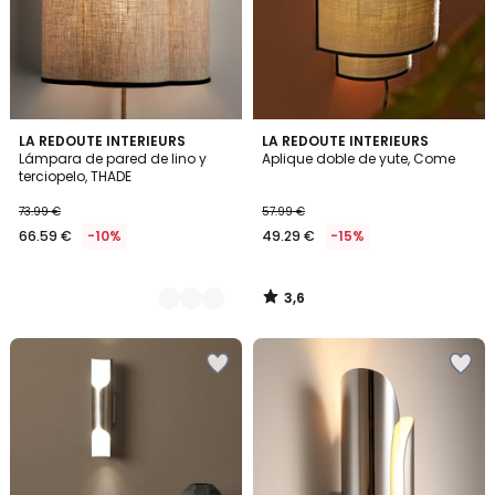
3,6
2
LA REDOUTE INTERIEURS
LA REDOUTE INTERIEURS
/ 5
Lámpara de pared de lino y
Aplique doble de yute, Come
Colores
terciopelo, THADE
73.99 €
57.99 €
66.59 €
-10%
49.29 €
-15%
3,6
/
5