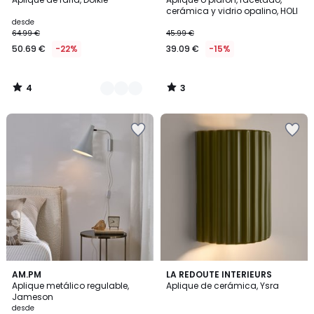
Colores
5
5
cerámica y vidrio opalino, HOLI
desde
64.99 €
45.99 €
50.69 €
-22%
39.09 €
-15%
4
3
/
/
5
5
4,6
2
AM.PM
LA REDOUTE INTERIEURS
/ 5
Aplique metálico regulable,
Aplique de cerámica, Ysra
Colores
Jameson
desde