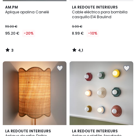
3
4,1
AM.PM
LA REDOUTE INTERIEURS
/
/ 5
Aplique opalina Canelé
Cable eléctrico para bombilla
5
casquillo E14 Baulind
119.00 €
9.99 €
95.20 €
-20%
8.99 €
-10%
3
4,1
/
/
5
5
4
3
2
LA REDOUTE INTERIEURS
LA REDOUTE INTERIEURS
/
/
Aplique de rafia, Dolkie
Aplique o plafón, facetado,