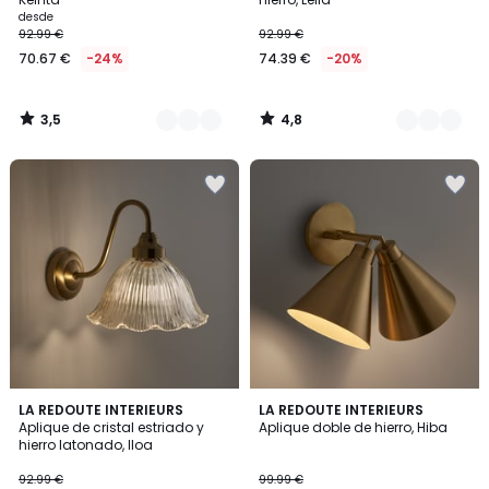
desde
92.99 €
92.99 €
70.67 €
-24%
74.39 €
-20%
3,5
4,8
/
/
5
5
3,5
1
LA REDOUTE INTERIEURS
LA REDOUTE INTERIEURS
/ 5
/
Aplique de cristal estriado y
Aplique doble de hierro, Hiba
5
hierro latonado, Iloa
92.99 €
99.99 €