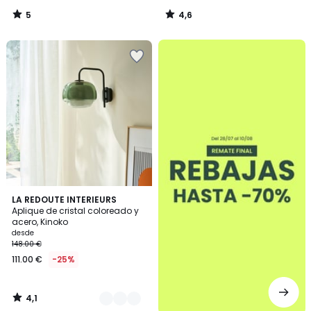
5
4,6
/
/
5
5
.
4,1
3
LA REDOUTE INTERIEURS
/ 5
Aplique de cristal coloreado y
Colores
acero, Kinoko
desde
148.00 €
111.00 €
-25%
4,1
/