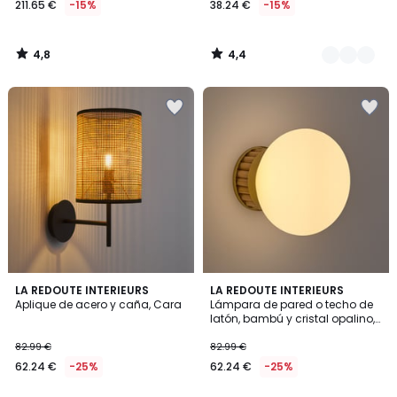
211.65 €
-15%
38.24 €
-15%
en
lugar
de
4,8
4,4
249.00
/
/
5
5
€
15%
descuento
aplicado.
5
4,6
LA REDOUTE INTERIEURS
LA REDOUTE INTERIEURS
/
/ 5
Aplique de acero y caña, Cara
Lámpara de pared o techo de
5
latón, bambú y cristal opalino,
DOLCE
82.99 €
82.99 €
62.24 €
-25%
62.24 €
-25%