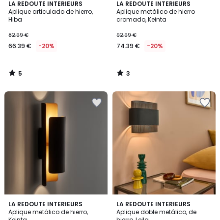
5
3
LA REDOUTE INTERIEURS
LA REDOUTE INTERIEURS
/
/
Aplique articulado de hierro,
Aplique metálico de hierro
5
5
Hiba
cromado, Keinta
82.99 €
92.99 €
66.39 €
-20%
74.39 €
-20%
5
3
/
/
5
5
3,5
4,8
2
LA REDOUTE INTERIEURS
2
LA REDOUTE INTERIEURS
/ 5
/ 5
Aplique metálico de hierro,
Aplique doble metálico, de
Colores
Colores
Keinta
hierro, Leila