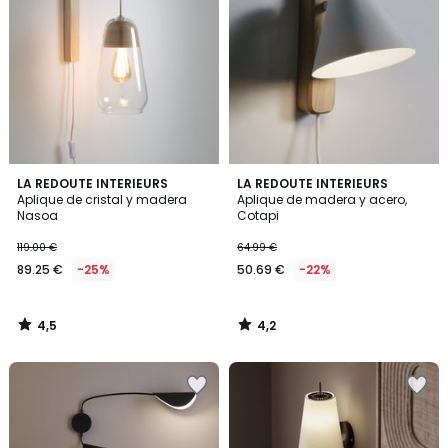
4,5
4,2
LA REDOUTE INTERIEURS
LA REDOUTE INTERIEURS
/ 5
/ 5
Aplique de cristal y madera
Aplique de madera y acero,
Nasoa
Cotapi
119.00 €
64.99 €
89.25 €
-25%
50.69 €
-22%
4,5
4,2
/
/
5
5