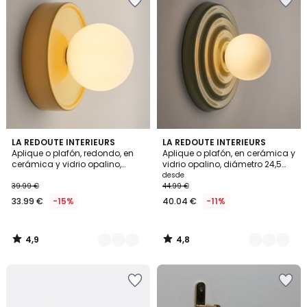
4,9
4,8
4
LA REDOUTE INTERIEURS
4
LA REDOUTE INTERIEURS
/ 5
/ 5
Aplique o plafón, redondo, en
Aplique o plafón, en cerámica y
Colores
Colores
cerámica y vidrio opalino,
vidrio opalino, diámetro 24,5
diámetro 16,8 cm, HOLI
cm, HOLI
desde
39.99 €
44.99 €
33.99 €
-15%
40.04 €
-11%
4,9
4,8
/
/
5
5