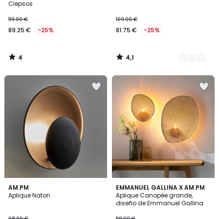
5
Clepsos
119.00 €
109.00 €
89.25 €
-25%
81.75 €
-25%
4
4,1
/
/
5
5
4,4
4,3
AM.PM
EMMANUEL GALLINA X AM.PM
/ 5
/ 5
Aplique Naton
Aplique Canopée grande,
diseño de Emmanuel Gallina
98.99 €
119.00 €