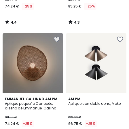
74.24 €
-25%
89.25 €
-25%
4,4
4,3
/
/
5
5
4
4,6
EMMANUEL GALLINA X AM.PM
3
AM.PM
/
/ 5
Aplique pequeño Canopée,
Aplique con doble cono, Moke
Colores
5
diseño de Emmanuel Gallina
98.99 €
129.00 €
74.24 €
-25%
96.75 €
-25%