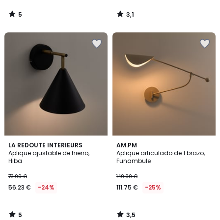
5
3,1
/
/
5
5
5
3,5
LA REDOUTE INTERIEURS
AM.PM
/
/ 5
Aplique ajustable de hierro,
Aplique articulado de 1 brazo,
5
Hiba
Funambule
73.99 €
149.00 €
56.23 €
-24%
111.75 €
-25%
5
3,5
/
/