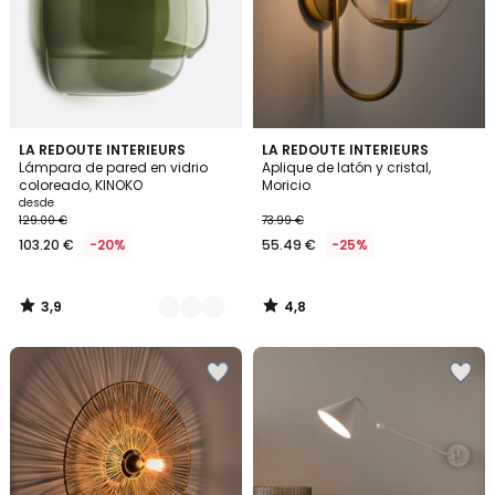
3,9
4,8
4
LA REDOUTE INTERIEURS
LA REDOUTE INTERIEURS
/ 5
/ 5
Lámpara de pared en vidrio
Aplique de latón y cristal,
Colores
coloreado, KINOKO
Moricio
desde
129.00 €
73.99 €
103.20 €
-20%
55.49 €
-25%
3,9
4,8
/
/
5
5