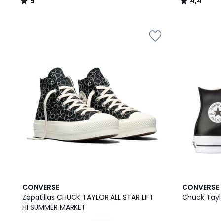
5
4,4
/
/
5
5
5
4,7
CONVERSE
CONVERSE
/
/ 5
Zapatillas CHUCK TAYLOR ALL STAR LIFT
Chuck Taylo
5
HI SUMMER MARKET