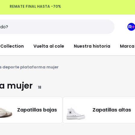
Devoluciones hasta 100 días
M
e
L
Collection
Vuelta al cole
Nuestra historia
Marca
R
+
as deporte plataforma mujer
ma mujer
18
Zapatillas bajas
Zapatillas altas