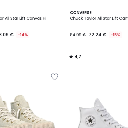
4,7
CONVERSE
/ 5
r All Star Lift Canvas Hi
Chuck Taylor All Star Lift Can
3.09 €
72.24 €
-14%
84.99 €
-15%
4,7
/
5