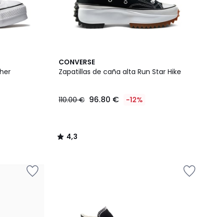
4,3
CONVERSE
/ 5
ther
Zapatillas de caña alta Run Star Hike
96.80 €
110.00 €
-12%
4,3
/
5