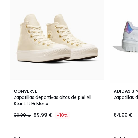
5
2
4,4
CONVERSE
ADIDAS S
/
Colores
/ 5
Zapatillas deportivas altas de piel All
Zapatillas 
5
Star Lift Hi Mono
89.99 €
64.99 €
99.99 €
-10%