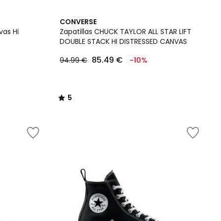
5
CONVERSE
/
vas Hi
Zapatillas CHUCK TAYLOR ALL STAR LIFT
5
DOUBLE STACK HI DISTRESSED CANVAS
85.49 €
94.99 €
-10%
5
/
5