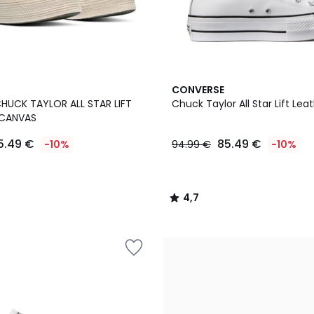
4,7
CONVERSE
/ 5
 CHUCK TAYLOR ALL STAR LIFT
Chuck Taylor All Star Lift Lea
 CANVAS
5.49 €
85.49 €
-10%
94.99 €
-10%
4,7
/
5