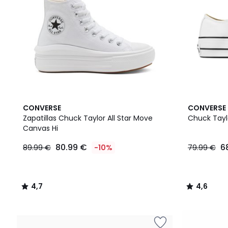
4,7
4,6
CONVERSE
CONVERSE
/ 5
/ 5
Zapatillas Chuck Taylor All Star Move
Chuck Taylo
Canvas Hi
80.99 €
6
89.99 €
-10%
79.99 €
4,7
4,6
/
/
5
5