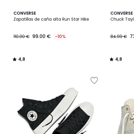
4,8
4,8
CONVERSE
CONVERSE
/ 5
/ 5
Zapatillas de caña alta Run Star Hike
Chuck Taylo
99.00
99.00 €
7
110.00 €
-10%
84.99 €
€
en
lugar
de
4,8
4,8
110.00
/
/
€
5
5
10%
descuento
aplicado.