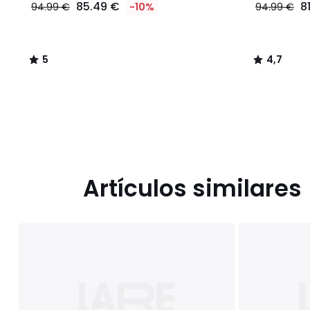
85.49 €
8
94.99 €
-10%
94.99 €
5
4,7
/
/
5
5
Artículos similares