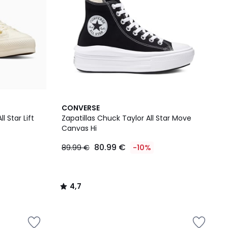
4,7
CONVERSE
/ 5
l Star Lift
Zapatillas Chuck Taylor All Star Move
Canvas Hi
80.99 €
89.99 €
-10%
4,7
/
5