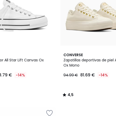
4,5
CONVERSE
/ 5
r All Star Lift Canvas Ox
Zapatillas deportivas de piel Al
Ox Mono
8.79 €
81.69 €
-14%
94.99 €
-14%
4,5
/
5