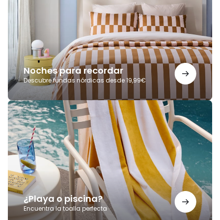
Noches para recordar
Descubre fundas nórdicas desde 19,99€
¿Playa
o
piscina?
¿Playa o piscina?
Encuentra la toalla perfecta