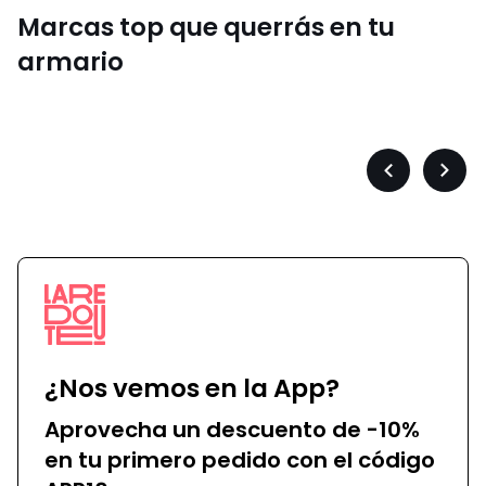
Marcas top que querrás en tu
armario
Converse
Précédent
Suiva
-
-
défiler
défile
à
à
gauche
droit
¿Nos vemos en la App?
Aprovecha un descuento de -10%
en tu primero pedido con el código