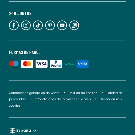
Para
más
24H JUNTOS
información,
puedes
consultar
nuestra
<2>política
FORMAS DE PAGO:
de
privacidad</2>.
Condiciones generales de venta
Politica de cookies
Politica de
privacidad
*Condiciones de la oferta en la web
Gestionar mis
cookies
España