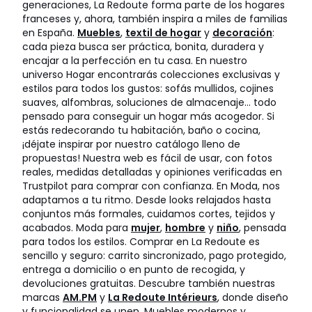
generaciones, La Redoute forma parte de los hogares
franceses y, ahora, también inspira a miles de familias
en España.
Muebles
,
textil de hogar
y
decoración
:
cada pieza busca ser práctica, bonita, duradera y
encajar a la perfección en tu casa. En nuestro
universo Hogar encontrarás colecciones exclusivas y
estilos para todos los gustos: sofás mullidos, cojines
suaves, alfombras, soluciones de almacenaje… todo
pensado para conseguir un hogar más acogedor. Si
estás redecorando tu habitación, baño o cocina,
¡déjate inspirar por nuestro catálogo lleno de
propuestas! Nuestra web es fácil de usar, con fotos
reales, medidas detalladas y opiniones verificadas en
Trustpilot para comprar con confianza. En Moda, nos
adaptamos a tu ritmo. Desde looks relajados hasta
conjuntos más formales, cuidamos cortes, tejidos y
acabados. Moda para
mujer
,
hombre
y
niño
, pensada
para todos los estilos. Comprar en La Redoute es
sencillo y seguro: carrito sincronizado, pago protegido,
entrega a domicilio o en punto de recogida, y
devoluciones gratuitas. Descubre también nuestras
marcas
AM.PM
y
La Redoute Intérieurs
, donde diseño
y funcionalidad se unen. Muebles modernos y