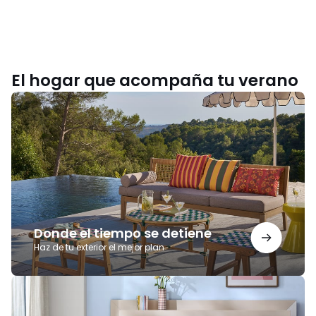
El hogar que acompaña tu verano
Donde
el
tiempo
se
detiene
Donde el tiempo se detiene
Haz de tu exterior el mejor plan
Noches
para
recordar