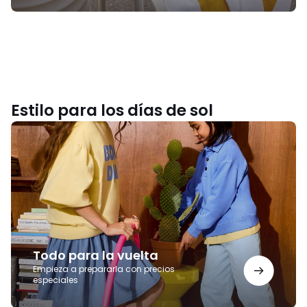
Estilo para los días de sol
Todo
para
la
vuelta
Todo para la vuelta
Empieza a prepararla con precios
especiales