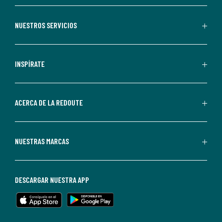
aceptas
recibir
NUESTROS SERVICIOS
comunicaciones
comerciales
personalizadas
INSPÍRATE
por
parte
de
ACERCA DE LA REDOUTE
La
Redoute.
Puedes
NUESTRAS MARCAS
darte
de
baja
DESCARGAR NUESTRA APP
en
cualquier
momento.