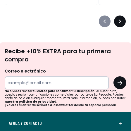
Précédent
Suiva
-
-
défiler
défile
à
à
No
gauche
droit
Recibe +10% EXTRA para tu primera
te
compra
olvides
revisar
Correo electrónico
tu
OK
correo
para
No olvides revisar tu correo para confirmar tu suscripción.
Al suscribirte,
aceptas recibir comunicaciones comerciales por parte de La Redoute. Puedes
confirmar
darte de baja en cualquier momento. Para más información, puedes consultar
nuestra política de privacidad
.
tu
¿Ya eres cliente? Suscríbete a la newsletter desde tu espacio personal.
suscripción.
Al
AYUDA Y CONTACTO
suscribirte,