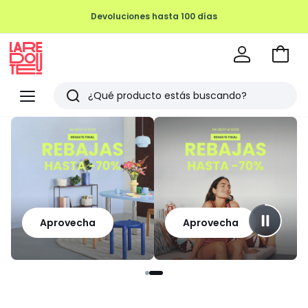
Devoluciones hasta 100 días
Ir
a
La
la
Redoute
Menu
Buscar
cesta
Últimos
artículos
vistos
Aprovecha
Aprovecha