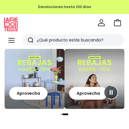
Devoluciones hasta 100 días
Ir
a
La
la
Redoute
Menu
Buscar
cesta
Últimos
artículos
vistos
Aprovecha
Aprovecha