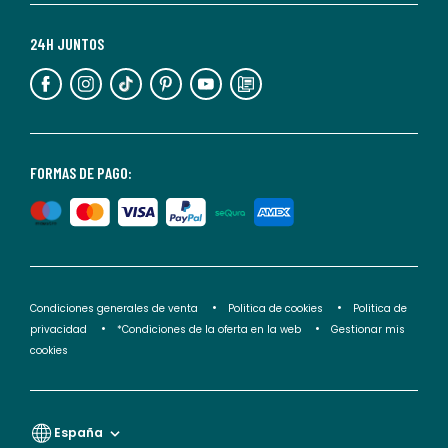
Para
más
24H JUNTOS
información,
puedes
consultar
nuestra
<2>política
FORMAS DE PAGO:
de
privacidad</2>.
Condiciones generales de venta
Politica de cookies
Politica de
privacidad
*Condiciones de la oferta en la web
Gestionar mis
cookies
España