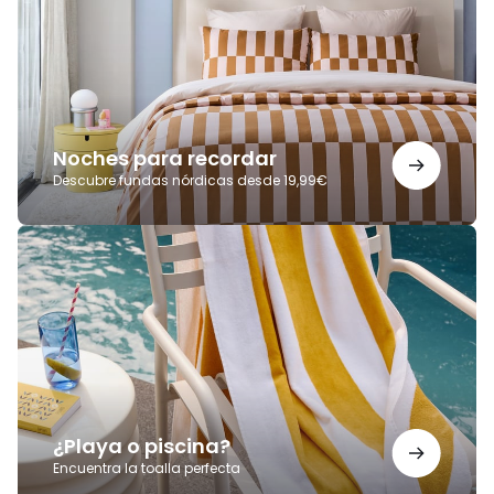
Noches para recordar
Descubre fundas nórdicas desde 19,99€
¿Playa
o
piscina?
¿Playa o piscina?
Encuentra la toalla perfecta