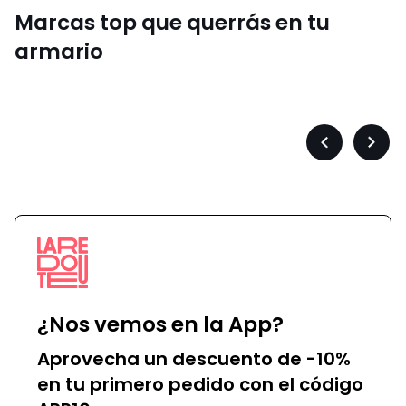
Marcas top que querrás en tu
armario
Converse
Précédent
Suiva
-
-
défiler
défile
à
à
gauche
droit
¿Nos vemos en la App?
Aprovecha un descuento de -10%
en tu primero pedido con el código