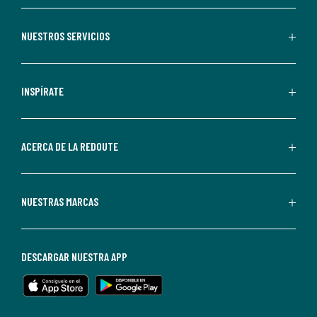
aceptas
recibir
NUESTROS SERVICIOS
comunicaciones
comerciales
personalizadas
INSPÍRATE
por
parte
de
ACERCA DE LA REDOUTE
La
Redoute.
Puedes
NUESTRAS MARCAS
darte
de
baja
DESCARGAR NUESTRA APP
en
cualquier
momento.