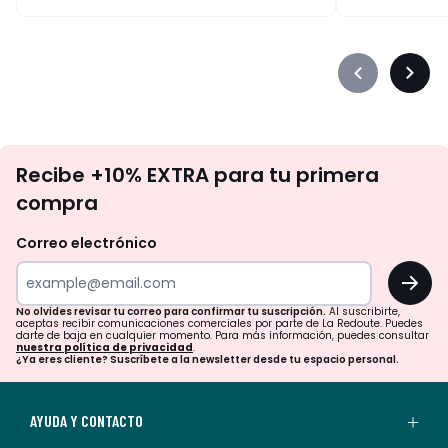
Précédent
Suiva
-
-
défiler
défile
à
à
No
gauche
droit
Recibe +10% EXTRA para tu primera
te
compra
olvides
revisar
Correo electrónico
tu
OK
correo
para
No olvides revisar tu correo para confirmar tu suscripción.
Al suscribirte,
aceptas recibir comunicaciones comerciales por parte de La Redoute. Puedes
confirmar
darte de baja en cualquier momento. Para más información, puedes consultar
nuestra política de privacidad
.
tu
¿Ya eres cliente? Suscríbete a la newsletter desde tu espacio personal.
suscripción.
Al
AYUDA Y CONTACTO
suscribirte,