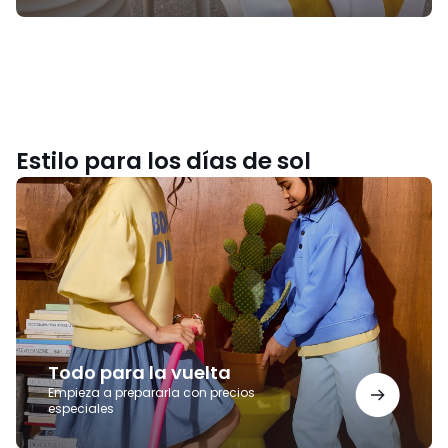
Estilo para los días de sol
Todo
para
la
vuelta
Todo para la vuelta
Empieza a prepararla con precios
especiales