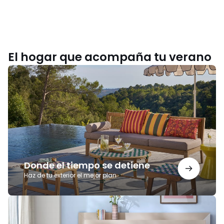
El hogar que acompaña tu verano
Donde
el
tiempo
se
detiene
Donde el tiempo se detiene
Haz de tu exterior el mejor plan
Noches
para
recordar