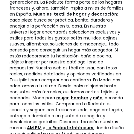
generaciones, La Redoute forma parte de los hogares
franceses y, ahora, también inspira a miles de familias
en España.
Muebles
,
textil de hogar
y
decoración
:
cada pieza busca ser práctica, bonita, duradera y
encajar a la perfección en tu casa. En nuestro
universo Hogar encontrarás colecciones exclusivas y
estilos para todos los gustos: sofás mullidos, cojines
suaves, alfombras, soluciones de almacenaje… todo
pensado para conseguir un hogar más acogedor. Si
estás redecorando tu habitación, baño o cocina,
¡déjate inspirar por nuestro catálogo lleno de
propuestas! Nuestra web es fácil de usar, con fotos
reales, medidas detalladas y opiniones verificadas en
Trustpilot para comprar con confianza. En Moda, nos
adaptamos a tu ritmo. Desde looks relajados hasta
conjuntos más formales, cuidamos cortes, tejidos y
acabados. Moda para
mujer
,
hombre
y
niño
, pensada
para todos los estilos. Comprar en La Redoute es
sencillo y seguro: carrito sincronizado, pago protegido,
entrega a domicilio o en punto de recogida, y
devoluciones gratuitas. Descubre también nuestras
marcas
AM.PM
y
La Redoute Intérieurs
, donde diseño
y funcionalidad se unen. Muebles modernos y