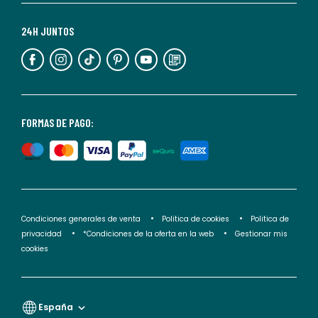
Para
más
24H JUNTOS
información,
puedes
consultar
nuestra
<2>política
FORMAS DE PAGO:
de
privacidad</2>.
Condiciones generales de venta
Politica de cookies
Politica de
privacidad
*Condiciones de la oferta en la web
Gestionar mis
cookies
España