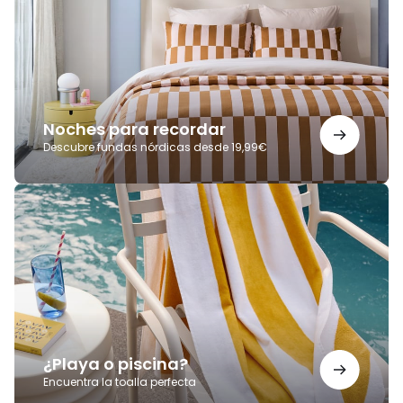
Noches para recordar
Descubre fundas nórdicas desde 19,99€
¿Playa
o
piscina?
¿Playa o piscina?
Encuentra la toalla perfecta