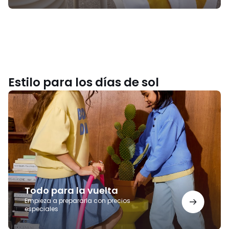
Estilo para los días de sol
Todo
para
la
vuelta
Todo para la vuelta
Empieza a prepararla con precios
especiales