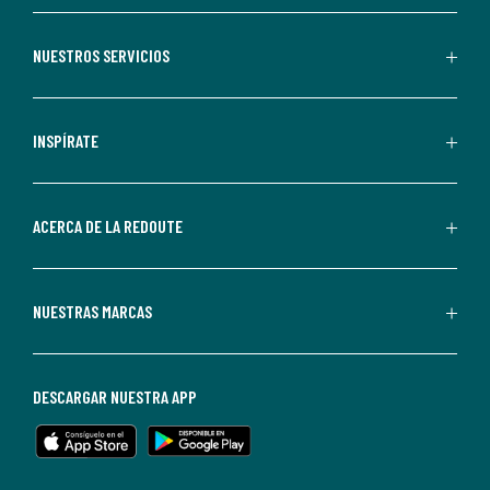
aceptas
recibir
NUESTROS SERVICIOS
comunicaciones
comerciales
personalizadas
INSPÍRATE
por
parte
de
ACERCA DE LA REDOUTE
La
Redoute.
Puedes
NUESTRAS MARCAS
darte
de
baja
DESCARGAR NUESTRA APP
en
cualquier
momento.