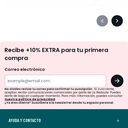
Précédent
Suiva
-
-
défiler
défile
à
à
No
gauche
droit
Recibe +10% EXTRA para tu primera
te
compra
olvides
revisar
Correo electrónico
tu
OK
correo
para
No olvides revisar tu correo para confirmar tu suscripción.
Al suscribirte,
aceptas recibir comunicaciones comerciales por parte de La Redoute. Puedes
confirmar
darte de baja en cualquier momento. Para más información, puedes consultar
nuestra política de privacidad
.
tu
¿Ya eres cliente? Suscríbete a la newsletter desde tu espacio personal.
suscripción.
Al
AYUDA Y CONTACTO
suscribirte,