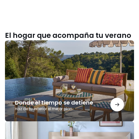
El hogar que acompaña tu verano
Donde
el
tiempo
se
detiene
Donde el tiempo se detiene
Haz de tu exterior el mejor plan
Noches
para
recordar