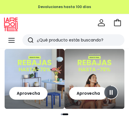
Devoluciones hasta 100 días
Ir
a
La
la
Redoute
Menu
Buscar
cesta
Últimos
artículos
vistos
Aprovecha
Aprovecha