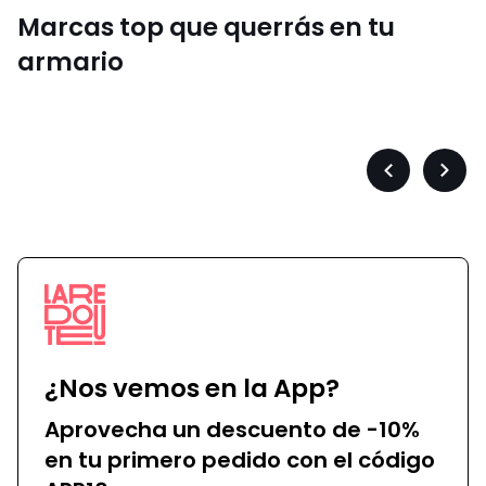
Marcas top que querrás en tu
armario
Converse
Précédent
Suiva
-
-
défiler
défile
à
à
gauche
droit
¿Nos vemos en la App?
Aprovecha un descuento de -10%
en tu primero pedido con el código