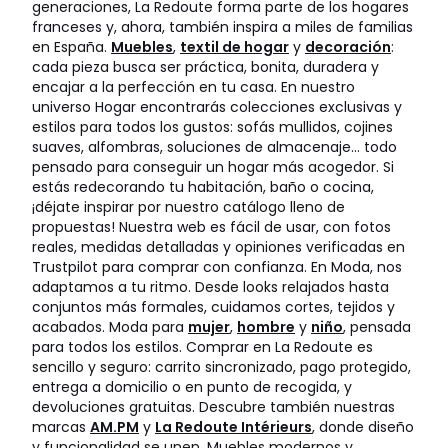
generaciones, La Redoute forma parte de los hogares
franceses y, ahora, también inspira a miles de familias
en España.
Muebles
,
textil de hogar
y
decoración
:
cada pieza busca ser práctica, bonita, duradera y
encajar a la perfección en tu casa. En nuestro
universo Hogar encontrarás colecciones exclusivas y
estilos para todos los gustos: sofás mullidos, cojines
suaves, alfombras, soluciones de almacenaje… todo
pensado para conseguir un hogar más acogedor. Si
estás redecorando tu habitación, baño o cocina,
¡déjate inspirar por nuestro catálogo lleno de
propuestas! Nuestra web es fácil de usar, con fotos
reales, medidas detalladas y opiniones verificadas en
Trustpilot para comprar con confianza. En Moda, nos
adaptamos a tu ritmo. Desde looks relajados hasta
conjuntos más formales, cuidamos cortes, tejidos y
acabados. Moda para
mujer
,
hombre
y
niño
, pensada
para todos los estilos. Comprar en La Redoute es
sencillo y seguro: carrito sincronizado, pago protegido,
entrega a domicilio o en punto de recogida, y
devoluciones gratuitas. Descubre también nuestras
marcas
AM.PM
y
La Redoute Intérieurs
, donde diseño
y funcionalidad se unen. Muebles modernos y