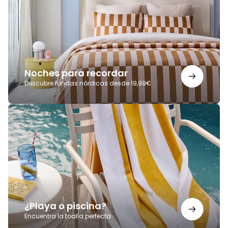
Noches para recordar
Descubre fundas nórdicas desde 19,99€
¿Playa
o
piscina?
¿Playa o piscina?
Encuentra la toalla perfecta