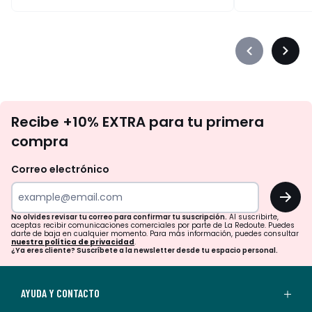
Précédent
Suiva
-
-
défiler
défile
à
à
No
gauche
droit
Recibe +10% EXTRA para tu primera
te
compra
olvides
revisar
Correo electrónico
tu
OK
correo
para
No olvides revisar tu correo para confirmar tu suscripción.
Al suscribirte,
aceptas recibir comunicaciones comerciales por parte de La Redoute. Puedes
confirmar
darte de baja en cualquier momento. Para más información, puedes consultar
nuestra política de privacidad
.
tu
¿Ya eres cliente? Suscríbete a la newsletter desde tu espacio personal.
suscripción.
Al
AYUDA Y CONTACTO
suscribirte,