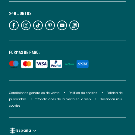
Para
más
24H JUNTOS
información,
puedes
consultar
nuestra
<2>política
FORMAS DE PAGO:
de
privacidad</2>.
Condiciones generales de venta
Politica de cookies
Politica de
privacidad
*Condiciones de la oferta en la web
Gestionar mis
cookies
España