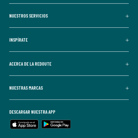
aceptas
recibir
NUESTROS SERVICIOS
comunicaciones
comerciales
personalizadas
INSPÍRATE
por
parte
de
ACERCA DE LA REDOUTE
La
Redoute.
Puedes
NUESTRAS MARCAS
darte
de
baja
DESCARGAR NUESTRA APP
en
cualquier
momento.