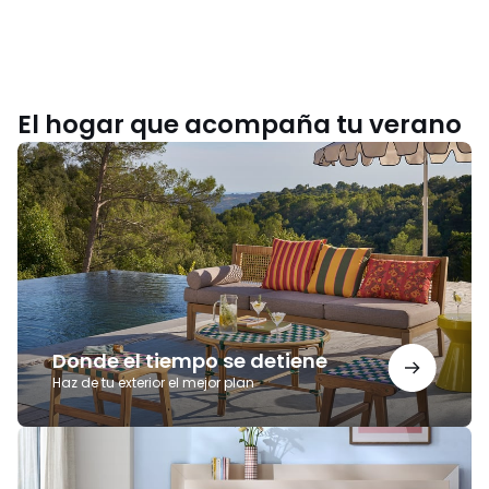
El hogar que acompaña tu verano
Donde
el
tiempo
se
detiene
Donde el tiempo se detiene
Haz de tu exterior el mejor plan
Noches
para
recordar