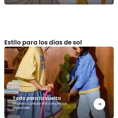
Estilo para los días de sol
Todo
para
la
vuelta
Todo para la vuelta
Empieza a prepararla con precios
especiales