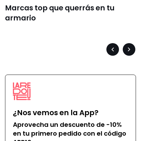
Marcas top que querrás en tu
armario
Converse
Précédent
Suiva
-
-
défiler
défile
à
à
gauche
droit
¿Nos vemos en la App?
Aprovecha un descuento de -10%
en tu primero pedido con el código