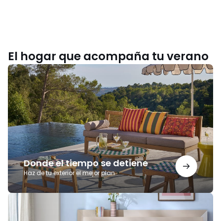
El hogar que acompaña tu verano
Donde
el
tiempo
se
detiene
Donde el tiempo se detiene
Haz de tu exterior el mejor plan
Noches
para
recordar