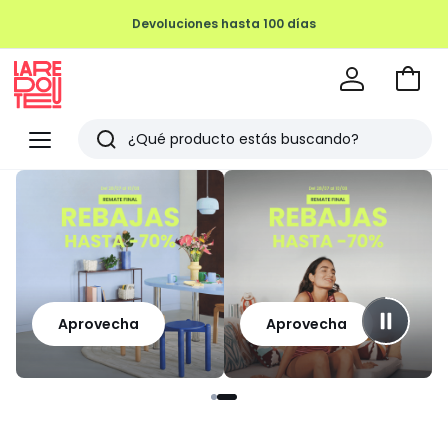
Devoluciones hasta 100 días
Ir
a
La
la
Redoute
Menu
Buscar
cesta
Últimos
artículos
vistos
Aprovecha
Aprovecha