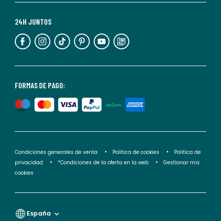
Para
más
24H JUNTOS
información,
puedes
consultar
nuestra
<2>política
FORMAS DE PAGO:
de
privacidad</2>.
Condiciones generales de venta
Politica de cookies
Politica de
privacidad
*Condiciones de la oferta en la web
Gestionar mis
cookies
España