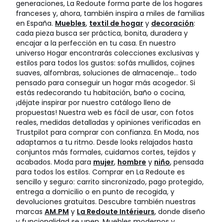
generaciones, La Redoute forma parte de los hogares
franceses y, ahora, también inspira a miles de familias
en España.
Muebles
,
textil de hogar
y
decoración
:
cada pieza busca ser práctica, bonita, duradera y
encajar a la perfección en tu casa. En nuestro
universo Hogar encontrarás colecciones exclusivas y
estilos para todos los gustos: sofás mullidos, cojines
suaves, alfombras, soluciones de almacenaje… todo
pensado para conseguir un hogar más acogedor. Si
estás redecorando tu habitación, baño o cocina,
¡déjate inspirar por nuestro catálogo lleno de
propuestas! Nuestra web es fácil de usar, con fotos
reales, medidas detalladas y opiniones verificadas en
Trustpilot para comprar con confianza. En Moda, nos
adaptamos a tu ritmo. Desde looks relajados hasta
conjuntos más formales, cuidamos cortes, tejidos y
acabados. Moda para
mujer
,
hombre
y
niño
, pensada
para todos los estilos. Comprar en La Redoute es
sencillo y seguro: carrito sincronizado, pago protegido,
entrega a domicilio o en punto de recogida, y
devoluciones gratuitas. Descubre también nuestras
marcas
AM.PM
y
La Redoute Intérieurs
, donde diseño
y funcionalidad se unen. Muebles modernos y