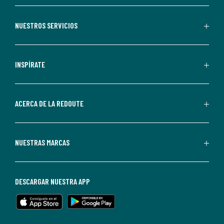
aceptas
recibir
NUESTROS SERVICIOS
comunicaciones
comerciales
personalizadas
INSPÍRATE
por
parte
de
ACERCA DE LA REDOUTE
La
Redoute.
Puedes
NUESTRAS MARCAS
darte
de
baja
DESCARGAR NUESTRA APP
en
cualquier
momento.