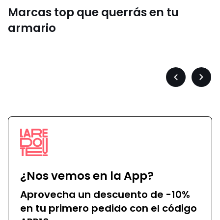
Marcas top que querrás en tu
armario
Converse
Précédent
Suiva
-
-
défiler
défile
à
à
gauche
droit
¿Nos vemos en la App?
Aprovecha un descuento de -10%
en tu primero pedido con el código