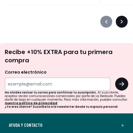
Précédent
Suiva
-
-
défiler
défile
à
à
No
gauche
droit
Recibe +10% EXTRA para tu primera
te
compra
olvides
revisar
Correo electrónico
tu
OK
correo
para
No olvides revisar tu correo para confirmar tu suscripción.
Al suscribirte,
aceptas recibir comunicaciones comerciales por parte de La Redoute. Puedes
confirmar
darte de baja en cualquier momento. Para más información, puedes consultar
nuestra política de privacidad
.
tu
¿Ya eres cliente? Suscríbete a la newsletter desde tu espacio personal.
suscripción.
Al
AYUDA Y CONTACTO
suscribirte,