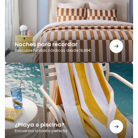
Noches para recordar
Descubre fundas nórdicas desde 19,99€
¿Playa
o
piscina?
¿Playa o piscina?
Encuentra la toalla perfecta