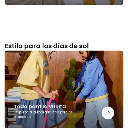
Estilo para los días de sol
Todo
para
la
vuelta
Todo para la vuelta
Empieza a prepararla con precios
especiales