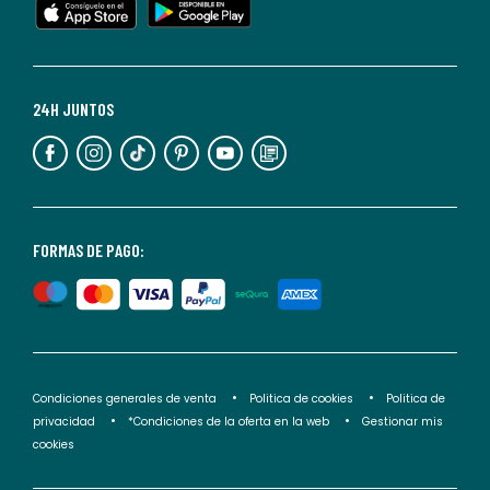
cualquier
momento.
Para
más
24H JUNTOS
información,
puedes
consultar
nuestra
<2>política
FORMAS DE PAGO:
de
privacidad</2>.
Condiciones generales de venta
Politica de cookies
Politica de
privacidad
*Condiciones de la oferta en la web
Gestionar mis
cookies