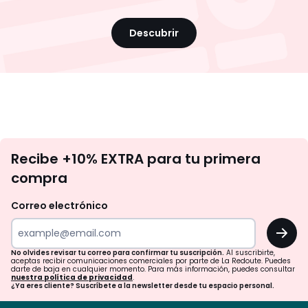
Descubrir
No
Recibe +10% EXTRA para tu primera
te
compra
olvides
revisar
Correo electrónico
tu
OK
correo
para
No olvides revisar tu correo para confirmar tu suscripción.
Al suscribirte,
aceptas recibir comunicaciones comerciales por parte de La Redoute. Puedes
confirmar
darte de baja en cualquier momento. Para más información, puedes consultar
nuestra política de privacidad
.
tu
¿Ya eres cliente? Suscríbete a la newsletter desde tu espacio personal.
suscripción.