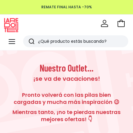
REMATE FINAL HASTA -70%
Devoluciones hasta 100 días
Ir
a
La
la
Redoute
Menu
Buscar
cesta
Últimos
artículos
Nuestro Outlet...
vistos
¡se va de vacaciones!
Pronto volverá con las pilas bien
cargadas y mucha más inspiración 😉
Mientras tanto, ¡no te pierdas nuestras
mejores ofertas! 👇