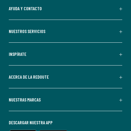
Al
AYUDA Y CONTACTO
suscribirte,
aceptas
recibir
NUESTROS SERVICIOS
comunicaciones
comerciales
personalizadas
INSPÍRATE
por
parte
de
ACERCA DE LA REDOUTE
La
Redoute.
Puedes
NUESTRAS MARCAS
darte
de
baja
DESCARGAR NUESTRA APP
en