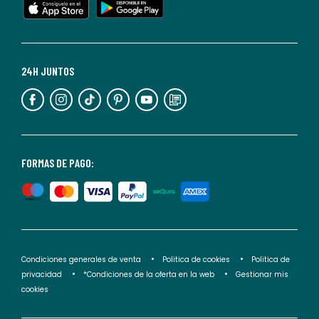
cualquier
momento.
Para
más
24H JUNTOS
información,
puedes
consultar
nuestra
<2>política
FORMAS DE PAGO:
de
privacidad</2>.
Condiciones generales de venta
Politica de cookies
Politica de
privacidad
*Condiciones de la oferta en la web
Gestionar mis
cookies