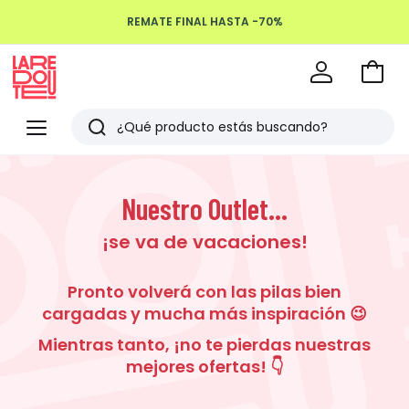
REMATE FINAL HASTA -70%
Devoluciones hasta 100 días
Ir
a
La
la
Redoute
Menu
Buscar
cesta
Últimos
artículos
Nuestro Outlet...
vistos
¡se va de vacaciones!
Pronto volverá con las pilas bien
cargadas y mucha más inspiración 😉
Mientras tanto, ¡no te pierdas nuestras
mejores ofertas! 👇