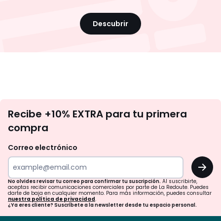
Descubrir
No
Recibe +10% EXTRA para tu primera
te
compra
olvides
revisar
Correo electrónico
tu
OK
correo
para
No olvides revisar tu correo para confirmar tu suscripción.
Al suscribirte,
aceptas recibir comunicaciones comerciales por parte de La Redoute. Puedes
confirmar
darte de baja en cualquier momento. Para más información, puedes consultar
nuestra política de privacidad
.
tu
¿Ya eres cliente? Suscríbete a la newsletter desde tu espacio personal.
suscripción.